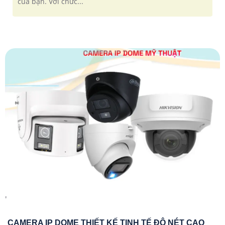
của bạn. Với chức...
'
CAMERA IP DOME THIẾT KẾ TINH TẾ ĐỘ NÉT CAO