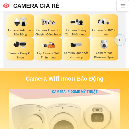
CAMERA GIÁ RẺ
Camera Wifi Imou
Camera Theo Dỏi
Camera Chống
Camera Có DWDR
Báo Động
Chuyển Động Imou
Xâm Nhập Imou
Imou
Camera Quan Sát
Camera Wifi
Camera Dùng Pin
Lắp Camera Wifi
Visioncop
Kbvision Ngoài
Imou
Thân Imou
Trời 360
Camera Wifi Imou Báo Động