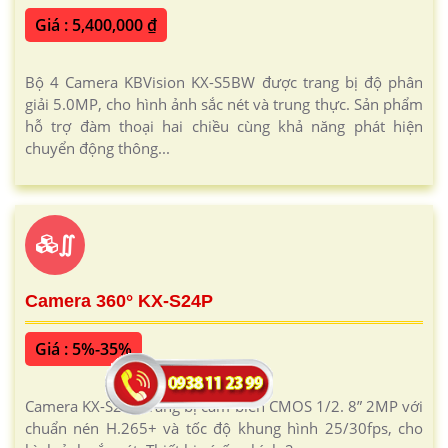
Giá : 5,400,000 ₫
Bộ 4 Camera KBVision KX-S5BW được trang bị độ phân
giải 5.0MP, cho hình ảnh sắc nét và trung thực. Sản phẩm
hỗ trợ đàm thoại hai chiều cùng khả năng phát hiện
chuyển động thông...
∬
Camera 360° KX-S24P
Giá : 5%-35%
Camera KX-S24P trang bị cảm biến CMOS 1/2. 8” 2MP với
chuẩn nén H.265+ và tốc độ khung hình 25/30fps, cho