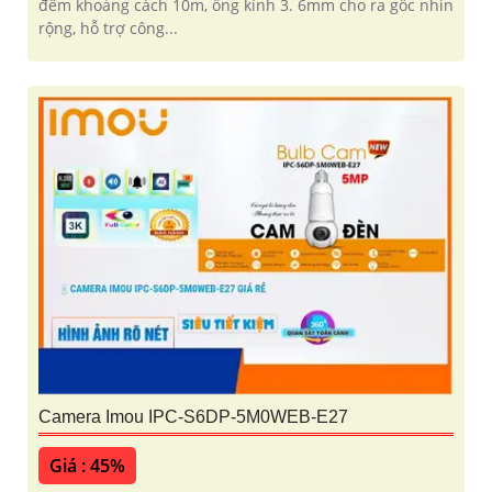
đêm khoảng cách 10m, ống kính 3. 6mm cho ra gốc nhìn
rộng, hỗ trợ công...
Camera Imou IPC-S6DP-5M0WEB-E27
Giá : 45%