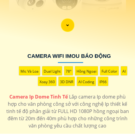
CAMERA WIFI IMOU BÁO ĐỘNG
Mic Và Loa
Dual Light
78°
Hồng Ngoại
Full Color
AI
Xoay 360
3D DNR
AI Coding
IP66
'
Camera Ip Dome Tinh Tế
Lắp camera Ip dome phù
hợp cho văn phòng công sở với công nghệ Ip thiết kế
tinh tế độ phân giải từ FULL HD 1080P hồng ngoại ban
đêm từ 20m đến 40m phù hợp cho những công trình
văn phòng yêu cầu chất lượng cao