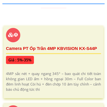
☫
Camera PT Ốp Trần 4MP KBVISION KX-S44P
Giá : 5%-35%
4MP sắc nét + quay ngang 345° – bao quát chi tiết toàn
không gian LED ấm + hồng ngoại 30m – Full Color ban
đêm linh hoạt Còi hú + đèn chớp 10 âm tùy chỉnh – cảnh
báo chủ động tức thì