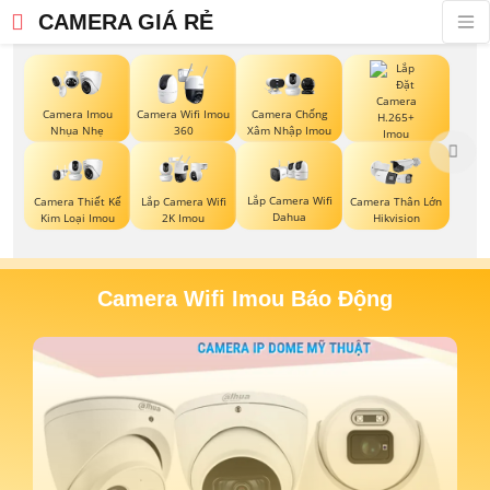
CAMERA GIÁ RẺ
Camera Imou
Camera Wifi Imou
Camera Chống
Nhụa Nhẹ
360
Xâm Nhập Imou
Lắp Camera Imou
H.265+
Lắp Camera Wifi
Camera Thiết Kế
Lắp Camera Wifi
Camera Thân Lớn
Dahua
Kim Loại Imou
2K Imou
Hikvision
Camera Wifi Imou Báo Động