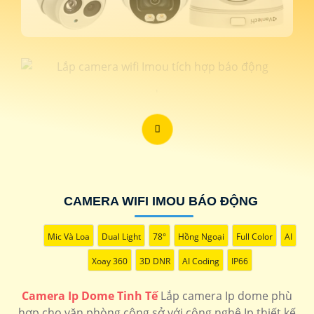
'
CAMERA WIFI IMOU BÁO ĐỘNG
Mic Và Loa
Dual Light
78°
Hồng Ngoại
Full Color
AI
Xoay 360
3D DNR
AI Coding
IP66
Camera Ip Dome Tinh Tế
Lắp camera Ip dome phù
hợp cho văn phòng công sở với công nghệ Ip thiết kế