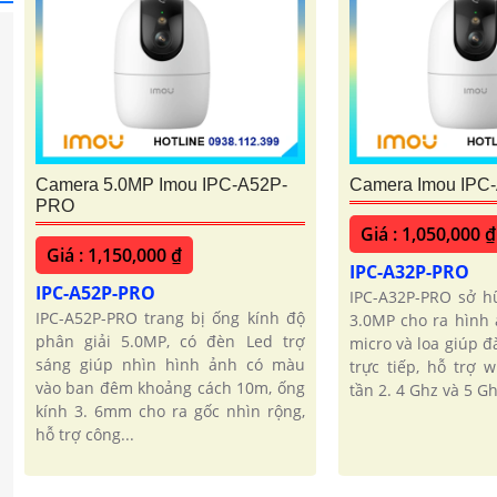
Camera 5.0MP Imou IPC-A52P-
Camera Imou IPC
PRO
Giá : 1,050,000 ₫
Giá : 1,150,000 ₫
IPC-A32P-PRO
IPC-A52P-PRO
IPC-A32P-PRO sở h
IPC-A52P-PRO trang bị ống kính độ
3.0MP cho ra hình 
phân giải 5.0MP, có đèn Led trợ
micro và loa giúp đ
sáng giúp nhìn hình ảnh có màu
trực tiếp, hỗ trợ w
vào ban đêm khoảng cách 10m, ống
tần 2. 4 Ghz và 5 Ghz
kính 3. 6mm cho ra gốc nhìn rộng,
hỗ trợ công...