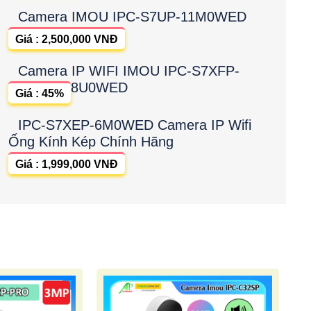
Camera IMOU IPC-S7UP-11M0WED
Giá : 2,500,000 VNĐ
Camera IP WIFI IMOU IPC-S7XFP-
8U0WED
Giá : 45%
IPC-S7XEP-6M0WED Camera IP Wifi
Ống Kính Kép Chính Hãng
Giá : 1,999,000 VNĐ