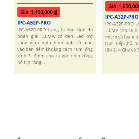
Giá :1,050,00
Giá :1,150,000 ₫
IPC-A32P-PR
IPC-A52P-PRO
IPC-A32P-PRO s
IPC-A52P-PRO trang bị ống kính độ
3.0MP cho ra hì
phân giải 5.0MP, có đèn Led trợ
micro và loa gi
sáng giúp nhìn hình ảnh có màu
trực tiếp, hỗ t
vào ban đêm khoảng cách 10m, ống
tần 2. 4 Ghz và 5
kính 3. 6mm cho ra gốc nhìn rộng,
hỗ trợ công...