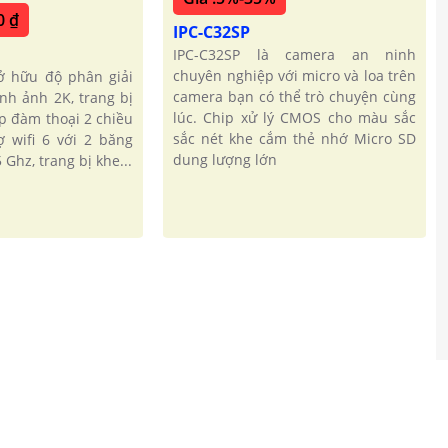
0 ₫
IPC-C32SP
O
IPC-C32SP là camera an ninh
chuyên nghiệp với micro và loa trên
ở hữu độ phân giải
camera bạn có thể trò chuyện cùng
nh ảnh 2K, trang bị
lúc. Chip xử lý CMOS cho màu sắc
úp đàm thoại 2 chiều
sắc nét khe cắm thẻ nhớ Micro SD
rợ wifi 6 với 2 băng
dung lượng lớn
 Ghz, trang bị khe...