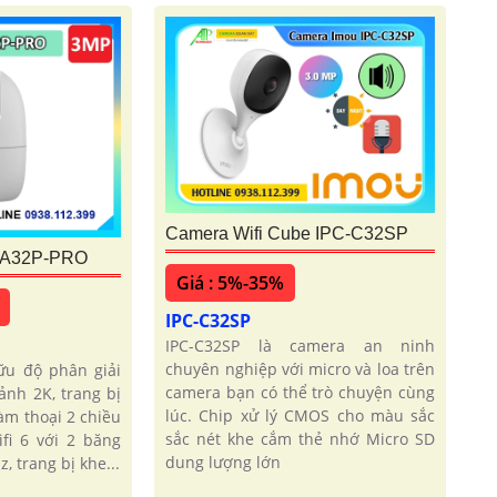
Camera Wifi Cube IPC-C32SP
-A32P-PRO
Giá : 5%-35%
IPC-C32SP
IPC-C32SP là camera an ninh
chuyên nghiệp với micro và loa trên
ữu độ phân giải
camera bạn có thể trò chuyện cùng
ảnh 2K, trang bị
lúc. Chip xử lý CMOS cho màu sắc
àm thoại 2 chiều
sắc nét khe cắm thẻ nhớ Micro SD
ifi 6 với 2 băng
dung lượng lớn
, trang bị khe...