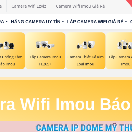
a
Camera Wifi Ezviz
Camera Wifi Imou Giá Rẻ
RA
HÃNG CAMERA UY TÍN
LẮP CAMERA WIFI GIÁ RẺ
a Chống Xâm
Lắp Camera Imou
Camera Thiết Kế Kim
Lắp Camera W
ập Imou
H.265+
Loại Imou
Imou
a Wifi Imou Bá