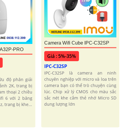
Camera Wifi Cube IPC-C32SP
-A32P-PRO
Giá : 5%-35%
IPC-C32SP
IPC-C32SP là camera an ninh
chuyên nghiệp với micro và loa trên
ữu độ phân giải
camera bạn có thể trò chuyện cùng
ảnh 2K, trang bị
lúc. Chip xử lý CMOS cho màu sắc
àm thoại 2 chiều
sắc nét khe cắm thẻ nhớ Micro SD
ifi 6 với 2 băng
dung lượng lớn
, trang bị khe...