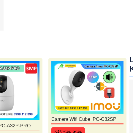
Camera Wifi Cube IPC-C32SP
IPC-A32P-PRO
Giá :5%-35%