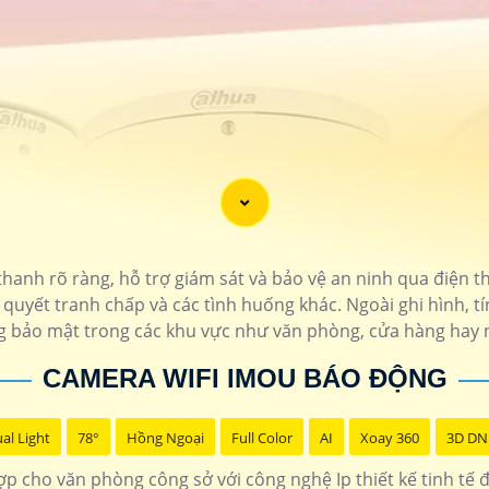
hanh rõ ràng, hỗ trợ giám sát và bảo vệ an ninh qua điện th
 quyết tranh chấp và các tình huống khác. Ngoài ghi hình, t
 bảo mật trong các khu vực như văn phòng, cửa hàng hay 
CAMERA WIFI IMOU BÁO ĐỘNG
al Light
78°
Hồng Ngoại
Full Color
AI
Xoay 360
3D DN
 cho văn phòng công sở với công nghệ Ip thiết kế tinh tế 