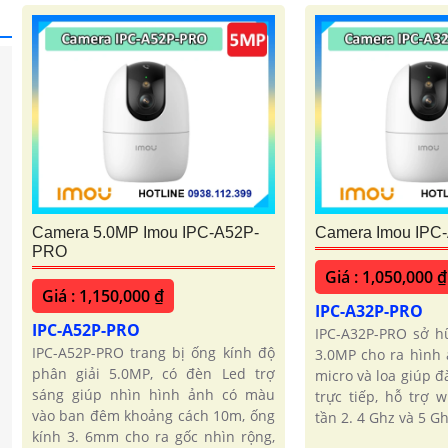
Camera 5.0MP Imou IPC-A52P-
Camera Imou IPC
PRO
Giá : 1,050,000 ₫
Giá : 1,150,000 ₫
IPC-A32P-PRO
IPC-A52P-PRO
IPC-A32P-PRO sở h
IPC-A52P-PRO trang bị ống kính độ
3.0MP cho ra hình 
phân giải 5.0MP, có đèn Led trợ
micro và loa giúp đ
sáng giúp nhìn hình ảnh có màu
trực tiếp, hỗ trợ w
vào ban đêm khoảng cách 10m, ống
tần 2. 4 Ghz và 5 Ghz
kính 3. 6mm cho ra gốc nhìn rộng,