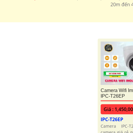
20m đến 4
Camera Wifi I
IPC-T26EP
Giá : 1,450,0
IPC-T26EP
Camera IPC-T
camera giá rẻ 