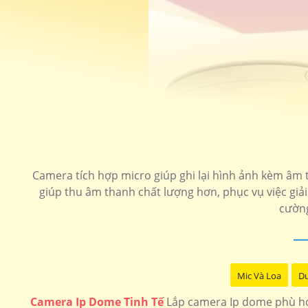
Camera tích hợp micro giúp ghi lại hình ảnh kèm âm t
giúp thu âm thanh chất lượng hơn, phục vụ việc giải
cường
Mic Và Loa
Du
Camera Ip Dome Tinh Tế
Lắp camera Ip dome phù hợp