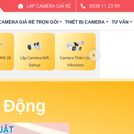
LAP CAMERA GIÁ RẺ
0938 11 23 99
CAMERA GIÁ RẺ TRỌN GÓI
THIẾT BỊ CAMERA
TƯ VẤN
Lắp Camera Wifi
ifi 2K
Camera Thân Lớn
Dahua
Hikvision
o Động