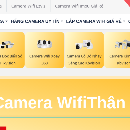
a
Camera Wifi Ezviz
Camera Wifi Imou Giá Rẻ
RA
HÃNG CAMERA UY TÍN
LẮP CAMERA WIFI GIÁ RẺ
Camera Wifi Xoay
 Đọc Biển Số
Camera Có Độ Nhạy
Camera Kim
360
Hikvision
Sáng Cao Kbvision
Kbviso
Camera WifiThân 