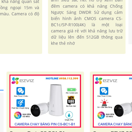
 khả năng quan sát
đêm camera có khả năng Chống
ồng ngoại 15m và
Ngược Sáng DWDR Sử dụng cảm
ị màu. Camera có độ
biến hình ảnh CMOS camera CS-
BC1c/SP-R100(4K) là một loại
camera giá rẻ với khả năng lưu trữ
dữ liệu lên đến 512GB thông qua
khe thẻ nhớ
'