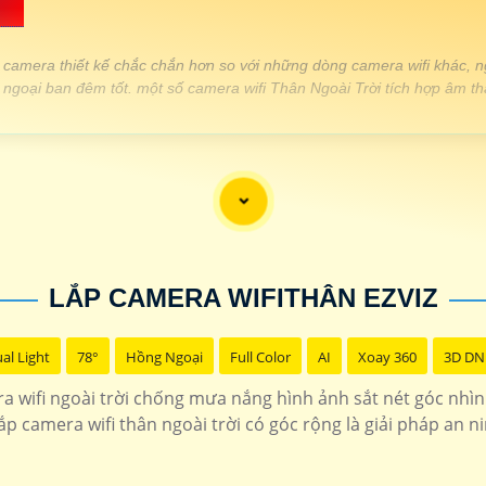
💎
 camera thiết kế chắc chắn hơn so với những dòng camera wifi khác, ngo
ngoại ban đêm tốt. một số camera wifi Thân Ngoài Trời tích hợp âm tha
THÔNG TIN
1.200.000 VNĐ
Báo động qua điện thoại h
1.400.000 VNĐ
Hồng ngoại da độ phân giả
LẮP CAMERA WIFITHÂN EZVIZ
1.300.000 VNĐ
Thiết kế tinh tế nhỏ gọn
al Light
78°
Hồng Ngoại
Full Color
AI
Xoay 360
3D DN
1.900.000 VNĐ
camera wifi Ngoài tr
 wifi ngoài trời chống mưa nắng hình ảnh sắt nét góc nhì
ắp camera wifi thân ngoài trời có góc rộng là giải pháp an n
LẮP CAMERA WIFI NGOÀI TRỜI CHÍNH HÃNG