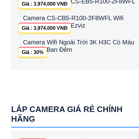
CS-EB5-R100-2F8WFL
Giá : 3,974,000 VNĐ
Camera CS-CB5-R100-2F8WFL Wifi
Ezviz
Giá : 3,974,000 VNĐ
Camera Wifi Ngoài Trời 3K H3C Có Màu
Ban Đêm
Giá : 30%
LẮP CAMERA GIÁ RẺ CHÍNH
HÃNG