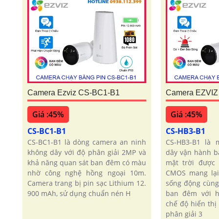
Camera Ezviz CS-BC1-B1
Camera EZVIZ
Giá :45%
Giá :45%
CS-BC1-B1
CS-HB3-B1
CS-BC1-B1 là dòng camera an ninh
CS-HB3-B1 là 
không dây với độ phân giải 2MP và
dây vận hành b
khả năng quan sát ban đêm có màu
mặt trời được
nhờ công nghệ hồng ngoại 10m.
CMOS mang lại
Camera trang bị pin sạc Lithium 12.
sống động cùng
900 mAh, sử dụng chuẩn nén H
ban đêm với h
chế độ hiển th
phân giải 3