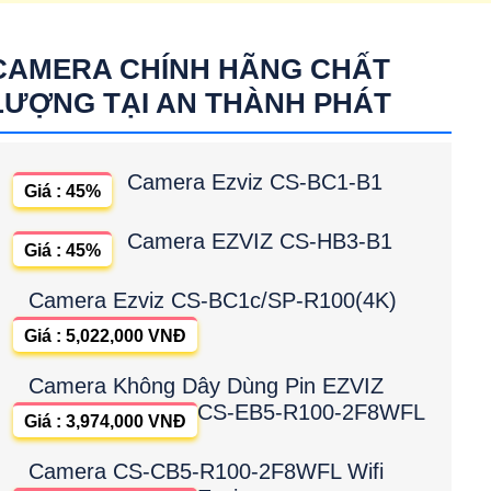
CAMERA CHÍNH HÃNG CHẤT
LƯỢNG TẠI AN THÀNH PHÁT
Camera Ezviz CS-BC1-B1
Giá : 45%
Camera EZVIZ CS-HB3-B1
Giá : 45%
Camera Ezviz CS-BC1c/SP-R100(4K)
Giá : 5,022,000 VNĐ
Camera Không Dây Dùng Pin EZVIZ
CS-EB5-R100-2F8WFL
Giá : 3,974,000 VNĐ
Camera CS-CB5-R100-2F8WFL Wifi