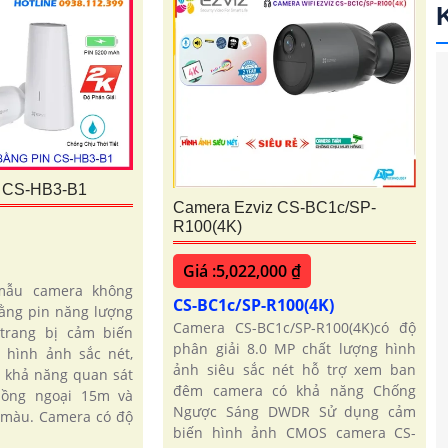
 CS-HB3-B1
Camera Ezviz CS-BC1c/SP-
R100(4K)
Giá :5,022,000 ₫
mẫu camera không
CS-BC1c/SP-R100(4K)
ằng pin năng lượng
Camera CS-BC1c/SP-R100(4K)có độ
 trang bị cảm biến
phân giải 8.0 MP chất lượng hình
 hình ảnh sắc nét,
ảnh siêu sắc nét hỗ trợ xem ban
 khả năng quan sát
đêm camera có khả năng Chống
ồng ngoại 15m và
Ngược Sáng DWDR Sử dụng cảm
ị màu. Camera có độ
biến hình ảnh CMOS camera CS-