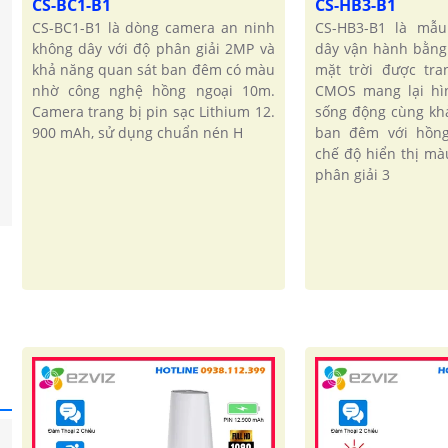
CS-BC1-B1
CS-HB3-B1
CS-BC1-B1 là dòng camera an ninh
CS-HB3-B1 là mẫ
không dây với độ phân giải 2MP và
dây vận hành bằng
khả năng quan sát ban đêm có màu
mặt trời được tra
nhờ công nghệ hồng ngoại 10m.
CMOS mang lại hìn
Camera trang bị pin sạc Lithium 12.
sống động cùng kh
900 mAh, sử dụng chuẩn nén H
ban đêm với hồn
chế độ hiển thị mà
phân giải 3