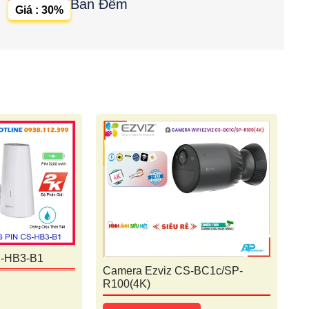
Ban Đêm
Giá : 30%
S-HB3-B1
Camera Ezviz CS-BC1c/SP-
R100(4K)