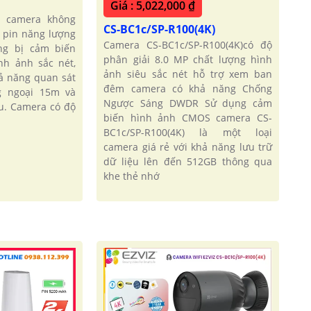
Giá : 5,022,000 ₫
u camera không
CS-BC1c/SP-R100(4K)
 pin năng lượng
Camera CS-BC1c/SP-R100(4K)có độ
ng bị cảm biến
phân giải 8.0 MP chất lượng hình
h ảnh sắc nét,
ảnh siêu sắc nét hỗ trợ xem ban
ả năng quan sát
đêm camera có khả năng Chống
g ngoại 15m và
Ngược Sáng DWDR Sử dụng cảm
u. Camera có độ
biến hình ảnh CMOS camera CS-
BC1c/SP-R100(4K) là một loại
camera giá rẻ với khả năng lưu trữ
dữ liệu lên đến 512GB thông qua
khe thẻ nhớ