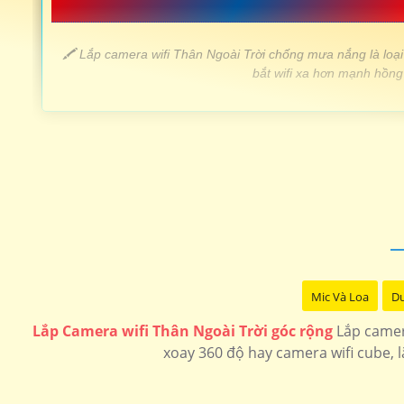
📗 LẮP CAMERA WIFI THÂN GIÁ RẺ 
️🖍 Lắp camera wifi Thân Ngoài Trời chống mưa nắng là loại
bắt wifi xa hơn mạnh hồng 
LOẠI CAMERA WIFI NGOÀI TRỜI /td>
💎 Lắp Camera Wifi Thân Ngoài Trời Sắt nét
🗂 Camera wifi Thân Ngoài Trời Hikvision
📶 Lắp camera wifi Thân Ngoài Trời dahua
Mic Và Loa
Du
🌟 Lắp camera wifi Thân Ngoài Trời 360
Lắp Camera wifi Thân Ngoài Trời góc rộng
Lắp camera
xoay 360 độ hay camera wifi cube, l