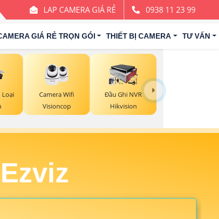
LAP CAMERA GIÁ RẺ
0938 11 23 99
CAMERA GIÁ RẺ TRỌN GÓI
THIẾT BỊ CAMERA
TƯ VẤN
Camera Wifi
 Loại
Đầu Ghi NVR
Visioncop
n
Hikvision
Ezviz