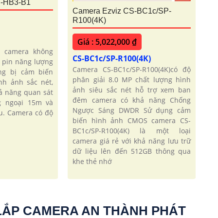
S-HB3-B1
Camera Ezviz CS-BC1c/SP-
R100(4K)
Giá : 5,022,000 ₫
u camera không
CS-BC1c/SP-R100(4K)
 pin năng lượng
Camera CS-BC1c/SP-R100(4K)có độ
ng bị cảm biến
phân giải 8.0 MP chất lượng hình
h ảnh sắc nét,
ảnh siêu sắc nét hỗ trợ xem ban
ả năng quan sát
đêm camera có khả năng Chống
g ngoại 15m và
Ngược Sáng DWDR Sử dụng cảm
u. Camera có độ
biến hình ảnh CMOS camera CS-
BC1c/SP-R100(4K) là một loại
camera giá rẻ với khả năng lưu trữ
dữ liệu lên đến 512GB thông qua
khe thẻ nhớ
LẮP CAMERA AN THÀNH PHÁT