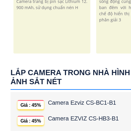
Camera trang bị pin sạc Lithium 12.
sống động cùng
900 mAh, sử dụng chuẩn nén H
ban đêm với h
chế độ hiển th
phân giải 3
LẮP CAMERA TRONG NHÀ HÌNH
ẢNH SẮT NÉT
Camera Ezviz CS-BC1-B1
Giá : 45%
Camera EZVIZ CS-HB3-B1
Giá : 45%