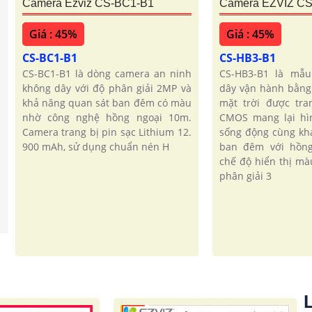
Camera Ezviz CS-BC1-B1
Camera EZVIZ C
Giá : 45%
Giá : 45%
CS-BC1-B1
CS-HB3-B1
CS-BC1-B1 là dòng camera an ninh
CS-HB3-B1 là mẫ
không dây với độ phân giải 2MP và
dây vận hành bằng
khả năng quan sát ban đêm có màu
mặt trời được tra
nhờ công nghệ hồng ngoại 10m.
CMOS mang lại hìn
Camera trang bị pin sạc Lithium 12.
sống động cùng kh
900 mAh, sử dụng chuẩn nén H
ban đêm với hồn
chế độ hiển thị mà
phân giải 3