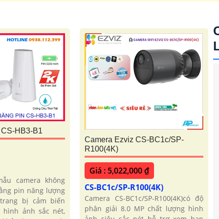
i Trời imou
Camera Wifi Ngoài Trời
Kbone
 CS-HB3-B1
Camera Ezviz CS-BC1c/SP-
R100(4K)
Giá : 5,022,000 ₫
mẫu camera không
CS-BC1c/SP-R100(4K)
ằng pin năng lượng
Camera CS-BC1c/SP-R100(4K)có độ
 trang bị cảm biến
phân giải 8.0 MP chất lượng hình
 hình ảnh sắc nét,
ảnh siêu sắc nét hỗ trợ xem ban