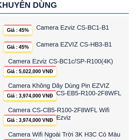
KHUYÊN DÙNG
Camera Ezviz CS-BC1-B1
Giá : 45%
Camera EZVIZ CS-HB3-B1
Giá : 45%
Camera Ezviz CS-BC1c/SP-R100(4K)
Giá : 5,022,000 VNĐ
Camera Không Dây Dùng Pin EZVIZ
CS-EB5-R100-2F8WFL
Giá : 3,974,000 VNĐ
Camera CS-CB5-R100-2F8WFL Wifi
Ezviz
Giá : 3,974,000 VNĐ
Camera Wifi Ngoài Trời 3K H3C Có Màu