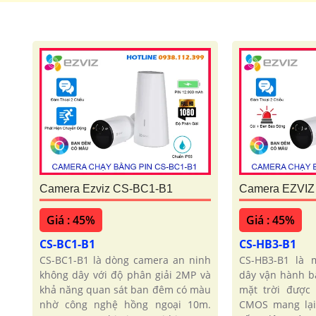
Camera Wifi Ngoài Trời ezviz
Camera Wifi Ngoà
Camera Ezviz CS-BC1-B1
Camera EZVIZ
Giá : 45%
Giá : 45%
CS-BC1-B1
CS-HB3-B1
CS-BC1-B1 là dòng camera an ninh
CS-HB3-B1 là 
không dây với độ phân giải 2MP và
dây vận hành b
khả năng quan sát ban đêm có màu
mặt trời được
nhờ công nghệ hồng ngoại 10m.
CMOS mang lại