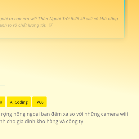
ài ra camera wifi Thân Ngoài Trời thiết kế wifi có khả năng
nh to rõ chất lượng tốt. 🛒
ình ảnh full hd 1080p chắc chắn
IPC-F42P
i 2.0MP góc nhìn rộng
DS-2CV2021G2-IDW
 chống mưa nắng
DH-IPC-HFW1430DT-STW
R
AI Coding
IP66
ời sắt nét
CS-H8-R100-1H3WKFL/a>
n rộng hồng ngoại ban đêm xa so với những camera wifi
inh cho gia đình kho hàng và công ty