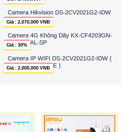
Camera Hikvision DS-2CV2021G2-IDW
Giá : 2,070,000 VNĐ
Camera 4G Không Dây KX-CF4203GN-
AL-SP
Giá : 30%
Camera IP WIFI DS-2CV2021G2-IDW (
E )
Giá : 2,000,000 VNĐ