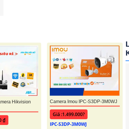
Camera Imou IPC-S3DP-3M0WJ
era Hikvision
Giá :1.499.000?
0 ₫
IPC-S3DP-3M0WJ