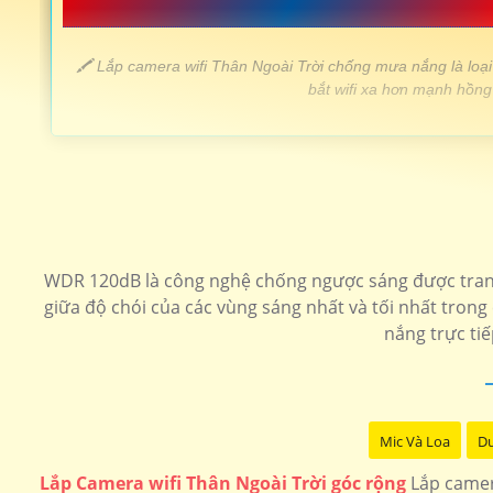
📗 LẮP CAMERA WIFI THÂN GIÁ RẺ 
️🖍 Lắp camera wifi Thân Ngoài Trời chống mưa nắng là loại
bắt wifi xa hơn mạnh hồng 
LOẠI CAMERA WIFI NGOÀI TRỜI /td>
💎 Lắp Camera Wifi Thân Ngoài Trời Sắt nét
WDR 120dB là công nghệ chống ngược sáng được trang b
🗂 Camera wifi Thân Ngoài Trời Hikvision
giữa độ chói của các vùng sáng nhất và tối nhất tron
nắng trực tiế
📶 Lắp camera wifi Thân Ngoài Trời dahua
🌟 Lắp camera wifi Thân Ngoài Trời 360
Mic Và Loa
Du
Lắp Camera wifi Thân Ngoài Trời góc rộng
Lắp camera