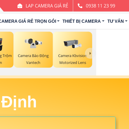
LAP CAMERA GIÁ RẺ
0938 11 23 99
CAMERA GIÁ RẺ TRỌN GÓI
THIẾT BỊ CAMERA
TƯ VẤN
g Trộm
Camera Kbvision
Camera Báo Động
on
Motorized Lens
Vantech
 Định