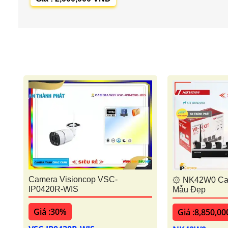
Camera Visioncop VSC-
۞ NK42W0 Cam
IP0420R-WIS
Mẫu Đẹp
Giá :30%
Giá :8,850,00