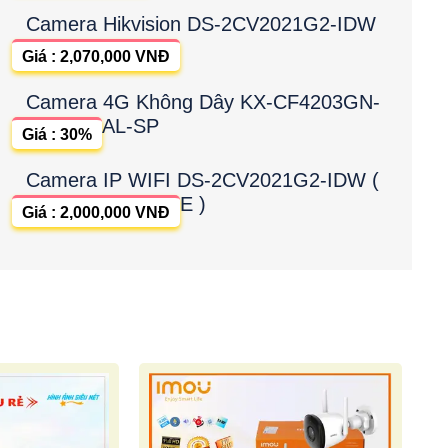
Camera Hikvision DS-2CV2021G2-IDW
Giá : 2,070,000 VNĐ
Camera 4G Không Dây KX-CF4203GN-
AL-SP
Giá : 30%
Camera IP WIFI DS-2CV2021G2-IDW (
E )
Giá : 2,000,000 VNĐ