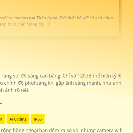
ài ra camera wifi Thân Ngoài Trời thiết kế wifi có khả năng
nh to rõ chất lượng tốt. 🛒
ình ảnh full hd 1080p chắc chắn
IPC-F42P
i 2.0MP góc nhìn rộng
DS-2CV2021G2-IDW
àng với độ sáng cân bằng. Chỉ số 120dB thể hiện tỷ lệ
iều chỉnh độ phơi sáng khi gặp ánh sáng mạnh, như ánh
 chống mưa nắng
DH-IPC-HFW1430DT-STW
nh ảnh rõ nét.
ời sắt nét
CS-H8-R100-1H3WKFL/a>
R
AI Coding
IP66
n rộng hồng ngoại ban đêm xa so với những camera wifi