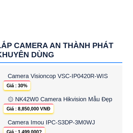
LẮP CAMERA AN THÀNH PHÁT
KHUYÊN DÙNG
Camera Visioncop VSC-IP0420R-WIS
Giá : 30%
۞ NK42W0 Camera Hikvision Mẫu Đẹp
Giá : 8,850,000 VNĐ
Camera Imou IPC-S3DP-3M0WJ
Giá : 1.499.000?