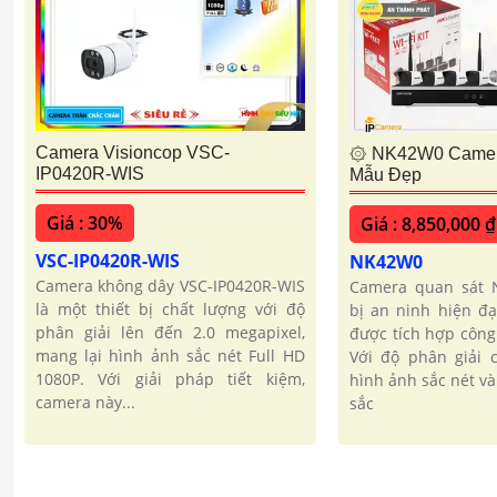
Camera Visioncop VSC-
۞ NK42W0 Camera
IP0420R-WIS
Mẫu Đẹp
Giá : 30%
Giá : 8,850,000 ₫
VSC-IP0420R-WIS
NK42W0
Camera không dây VSC-IP0420R-WIS
Camera quan sát N
là một thiết bị chất lượng với độ
bị an ninh hiện đạ
phân giải lên đến 2.0 megapixel,
được tích hợp công
mang lại hình ảnh sắc nét Full HD
Với độ phân giải 
1080P. Với giải pháp tiết kiệm,
hình ảnh sắc nét v
camera này...
sắc