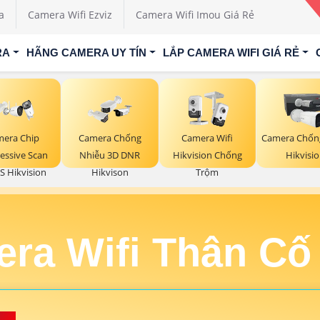
a
Camera Wifi Ezviz
Camera Wifi Imou Giá Rẻ
RA
HÃNG CAMERA UY TÍN
LẮP CAMERA WIFI GIÁ RẺ
mera Chip
Camera Chống
Camera Wifi
Camera Chốn
essive Scan
Nhiễu 3D DNR
Hikvision Chống
Hikvisi
 Hikvision
Hikvison
Trộm
ra Wifi Thân Cố