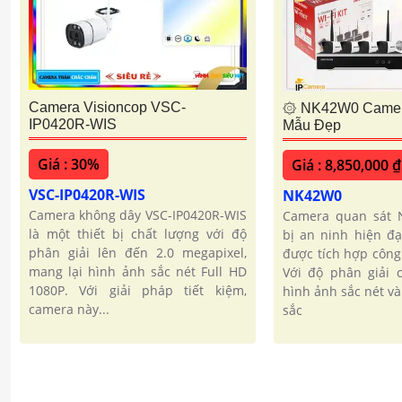
Camera Visioncop VSC-
۞ NK42W0 Camera
IP0420R-WIS
Mẫu Đẹp
Giá : 30%
Giá : 8,850,000 ₫
VSC-IP0420R-WIS
NK42W0
Camera không dây VSC-IP0420R-WIS
Camera quan sát N
là một thiết bị chất lượng với độ
bị an ninh hiện đạ
phân giải lên đến 2.0 megapixel,
được tích hợp công
mang lại hình ảnh sắc nét Full HD
Với độ phân giải 
1080P. Với giải pháp tiết kiệm,
hình ảnh sắc nét v
camera này...
sắc