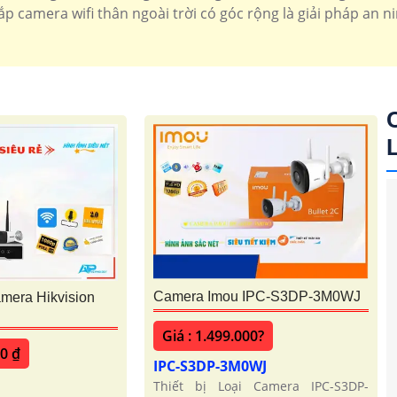
i Trời imou
Camera Wifi Ngoài Trời
ắp camera wifi thân ngoài trời có góc rộng là giải pháp an n
Kbone
Camera Imou IPC-S3DP-3M0WJ
era Hikvision
Giá : 1.499.000?
00 ₫
IPC-S3DP-3M0WJ
Thiết bị Loại Camera IPC-S3DP-