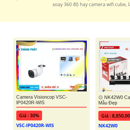
Camera Wifi Ngoài Trời ezviz
Camera Wifi Ngoà
xoay 360 độ hay camera wifi cube, l
Camera Visioncop VSC-
۞ NK42W0 Cam
IP0420R-WIS
Mẫu Đẹp
Giá : 30%
Giá : 8,850,0
VSC-IP0420R-WIS
NK42W0