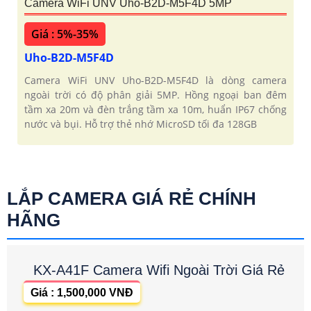
Camera WiFi UNV Uho-B2D-M5F4D 5MP
Giá : 5%-35%
Uho-B2D-M5F4D
Camera WiFi UNV Uho-B2D-M5F4D là dòng camera
ngoài trời có độ phân giải 5MP. Hồng ngoại ban đêm
tầm xa 20m và đèn trắng tầm xa 10m, huẩn IP67 chống
nước và bụi. Hỗ trợ thẻ nhớ MicroSD tối đa 128GB
LẮP CAMERA GIÁ RẺ CHÍNH
HÃNG
KX-A41F Camera Wifi Ngoài Trời Giá Rẻ
Giá : 1,500,000 VNĐ