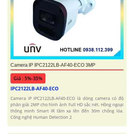
Camera IP IPC2122LB-AF40-ECO 3MP
Giá : 5%-35%
IPC2122LB-AF40-ECO
Camera IP IPC2122LB-AF40-ECO là dòng camera có độ
phân giải 2MP cho hình ảnh Full HD sắc nét. Hồng ngoại
thông minh Smart IR tầm xa lên đến 30m chống lóa.
Công nghệ Human Detection 2