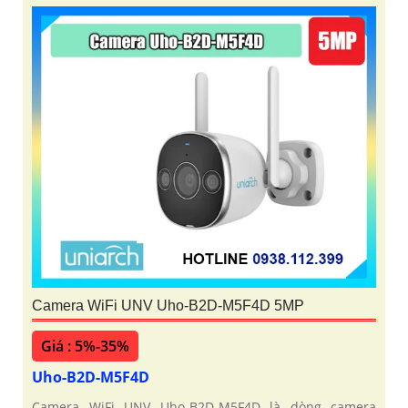
Camera WiFi UNV Uho-B2D-M5F4D 5MP
Giá : 5%-35%
Uho-B2D-M5F4D
Camera WiFi UNV Uho-B2D-M5F4D là dòng camera