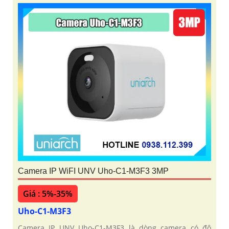
Camera IP WiFI UNV Uho-C1-M3F3 3MP
Giá : 5%-35%
Uho-C1-M3F3
Camera IP UNV Uho-C1-M3F3 là dòng camera có độ