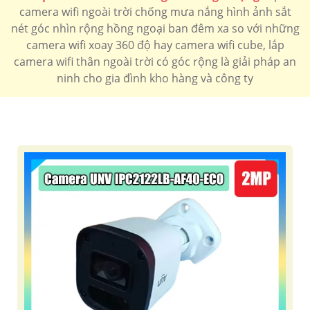
camera wifi ngoài trời chống mưa nắng hình ảnh sắt
1.900.000 VNĐ
camera wifi Ngoài trời sắt nét
CS-H8-R100-1H3WKFL/a>
nét góc nhìn rộng hồng ngoại ban đêm xa so với những
camera wifi xoay 360 độ hay camera wifi cube, lắp
LẮP CAMERA WIFI NGOÀI TRỜI CHÍNH HÃNG
camera wifi thân ngoài trời có góc rộng là giải pháp an
ninh cho gia đình kho hàng và công ty
Camera Wifi Ngoài Trời ezviz
Camera Wifi Ngoài Trời imou
Camera Wifi Ngoài Trời Kbone