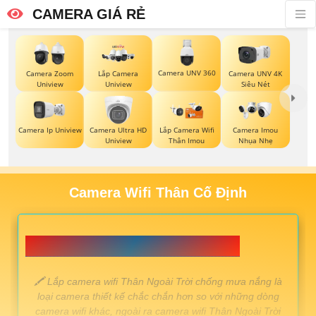
CAMERA GIÁ RẺ
Camera UNV 360
Camera Zoom
Lắp Camera
Camera UNV 4K
Uniview
Uniview
Siêu Nét
Camera Ip Uniview
Camera Ultra HD
Lắp Camera Wifi
Camera Imou
Uniview
Thân Imou
Nhụa Nhẹ
Camera Wifi Thân Cố Định
📗 LẮP CAMERA WIFI THÂN GIÁ RẺ 💎
️🖍 Lắp camera wifi Thân Ngoài Trời chống mưa nắng là
loại camera thiết kế chắc chắn hơn so với những dòng
camera wifi khác, ngoài ra camera wifi Thân Ngoài Trời