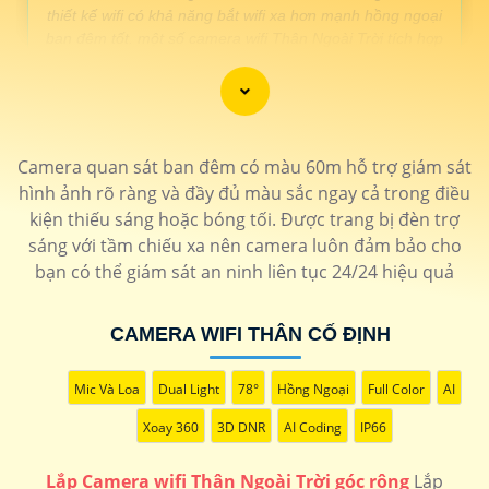
thiết kế wifi có khả năng bắt wifi xa hơn mạnh hồng ngoại
ban đêm tốt. một số camera wifi Thân Ngoài Trời tích hợp
âm thanh to rõ chất lượng tốt. 🛒
LOẠI CAMERA WIFI NGOÀI TRỜI /td>
Camera quan sát ban đêm có màu 60m hỗ trợ giám sát
hình ảnh rõ ràng và đầy đủ màu sắc ngay cả trong điều
THÔNG TIN
kiện thiếu sáng hoặc bóng tối. Được trang bị đèn trợ
💎 Lắp Camera Wifi Thân Ngoài Trời Sắt nét
sáng với tầm chiếu xa nên camera luôn đảm bảo cho
1.200.000 VNĐ
Báo động qua điện thoại hình ảnh full hd 1080p chắc chắn
bạn có thể giám sát an ninh liên tục 24/24 hiệu quả
IPC-F42P
🗂 Camera wifi Thân Ngoài Trời Hikvision
CAMERA WIFI THÂN CỐ ĐỊNH
1.400.000 VNĐ
Hồng ngoại da độ phân giải 2.0MP góc nhìn rộng
DS-
2CV2021G2-IDW
Mic Và Loa
Dual Light
78°
Hồng Ngoại
Full Color
AI
📶 Lắp camera wifi Thân Ngoài Trời dahua
Xoay 360
3D DNR
AI Coding
IP66
1.300.000 VNĐ
Thiết kế tinh tế nhỏ gọn chống mưa nắng
DH-IPC-
HFW1430DT-STW
Lắp Camera wifi Thân Ngoài Trời góc rộng
Lắp
🌟 Lắp camera wifi Thân Ngoài Trời 360