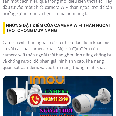
sản một cách hiệu quả trong mọi điều kiện thời tiết. Hãy
đầu tư vào một chiếc camera WiFi thân ngoài trời để tận
hưởng sự an toàn và tiện ích mà nó mang lại.
NHỮNG ĐẶT ĐIỂM CỦA CAMERA WIFI THÂN NGOÀI
TRỜI CHỐNG MƯA NẰNG
Camera wifi thân ngoài trời có nhiều đặc điểm khác biệt
so với các loại camera khác. Một số đặc điểm của
camera wifi thân ngoài trời bao gồm tính năng chống bụi
và chống nước, độ phân giải hình ảnh cao, khả năng
quan sát ban đêm, và các tính năng thông minh khác.