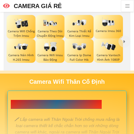
CAMERA GIÁ RẺ
Camera Imou 360
Camera Wifi Chống
Camera Theo Dỏi
Camera Thiết Kế
Trộm Imou
Chuyển Động Imou
Kim Loại Imou
Camera Nén Hình
Camera Wifi Imou
Camera Ip Dome
Camera Vantech
H.265 Imou
Báo Động
Full Color Hik
Hình Ảnh 1080P
Camera Wifi Thân Cố Định
📗 LẮP CAMERA WIFI THÂN GIÁ RẺ 💎
️🖍 Lắp camera wifi Thân Ngoài Trời chống mưa nắng là
loại camera thiết kế chắc chắn hơn so với những dòng
camera wifi khác, ngoài ra camera wifi Thân Ngoài Trời