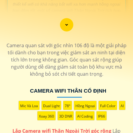
thiết kế wifi có khả năng bắt wifi xa hơn mạnh hồng ngoại
ban đêm tốt. một số camera wifi Thân Ngoài Trời tích hợp
âm thanh to rõ chất lượng tốt. 🛒
LOẠI CAMERA WIFI NGOÀI TRỜI /td>
Camera quan sát với góc nhìn 106 độ là một giải pháp
tối dành cho bạn trong việc giám sát an ninh tại diện
THÔNG TIN
tích lớn trong không gian. Góc quan sát rộng giúp
💎 Lắp Camera Wifi Thân Ngoài Trời Sắt nét
người dùng dễ dàng giám sát toàn bộ khu vực mà
1.200.000 VNĐ
Báo động qua điện thoại hình ảnh full hd 1080p chắc chắn
không bỏ sót chi tiết quan trọng.
IPC-F42P
🗂 Camera wifi Thân Ngoài Trời Hikvision
CAMERA WIFI THÂN CỐ ĐỊNH
1.400.000 VNĐ
Hồng ngoại da độ phân giải 2.0MP góc nhìn rộng
DS-
2CV2021G2-IDW
Mic Và Loa
Dual Light
78°
Hồng Ngoại
Full Color
AI
📶 Lắp camera wifi Thân Ngoài Trời dahua
Xoay 360
3D DNR
AI Coding
IP66
1.300.000 VNĐ
Thiết kế tinh tế nhỏ gọn chống mưa nắng
DH-IPC-
HFW1430DT-STW
Lắp Camera wifi Thân Ngoài Trời góc rộng
Lắp
🌟 Lắp camera wifi Thân Ngoài Trời 360