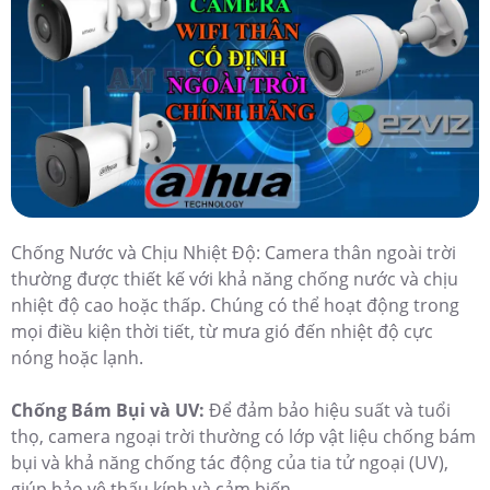
Chống Nước và Chịu Nhiệt Độ: Camera thân ngoài trời
thường được thiết kế với khả năng chống nước và chịu
nhiệt độ cao hoặc thấp. Chúng có thể hoạt động trong
mọi điều kiện thời tiết, từ mưa gió đến nhiệt độ cực
nóng hoặc lạnh.
Chống Bám Bụi và UV:
Để đảm bảo hiệu suất và tuổi
thọ, camera ngoại trời thường có lớp vật liệu chống bám
bụi và khả năng chống tác động của tia tử ngoại (UV),
giúp bảo vệ thấu kính và cảm biến.