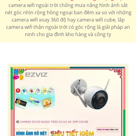
camera wifi ngoài trời chống mưa nắng hình ảnh sắt
1.900.000 VNĐ
camera wifi Ngoài trời sắt nét
CS-H8-R100-1H3WKFL/a>
nét góc nhìn rộng hồng ngoại ban đêm xa so với những
camera wifi xoay 360 độ hay camera wifi cube, lắp
LẮP CAMERA WIFI NGOÀI TRỜI CHÍNH HÃNG
camera wifi thân ngoài trời có góc rộng là giải pháp an
ninh cho gia đình kho hàng và công ty
Camera Wifi Ngoài Trời ezviz
Camera Wifi Ngoài Trời imou
Camera Wifi Ngoài Trời Kbone