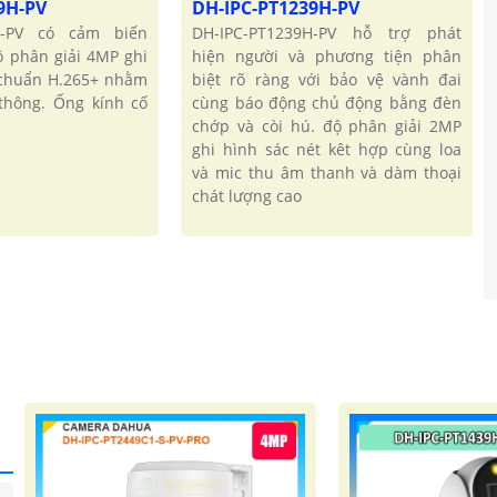
9H-PV
DH-IPC-PT1239H-PV
H-PV có cảm biến
DH-IPC-PT1239H-PV hỗ trợ phát
ộ phân giải 4MP ghi
hiện người và phương tiện phân
 chuẩn H.265+ nhằm
biệt rõ ràng với bảo vệ vành đai
 thông. Ống kính cố
cùng báo động chủ động bằng đèn
chớp và còi hú. độ phân giải 2MP
ghi hình sác nét kêt hợp cùng loa
và mic thu âm thanh và dàm thoại
chát lượng cao
'