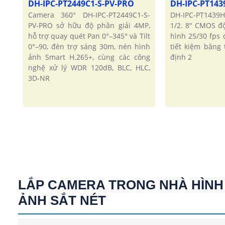
DH-IPC-PT2449C1-S-PV-PRO
DH-IPC-PT143
Camera 360° DH-IPC-PT2449C1-S-
DH-IPC-PT1439
PV-PRO sở hữu độ phân giải 4MP,
1/2. 8″ CMOS đ
hỗ trợ quay quét Pan 0°–345° và Tilt
hình 25/30 fps
0°–90, đèn trợ sáng 30m, nén hình
tiết kiệm băng
ảnh Smart H.265+, cùng các công
định 2
nghệ xử lý WDR 120dB, BLC, HLC,
3D-NR
LẮP CAMERA TRONG NHÀ HÌNH
ẢNH SẮT NÉT