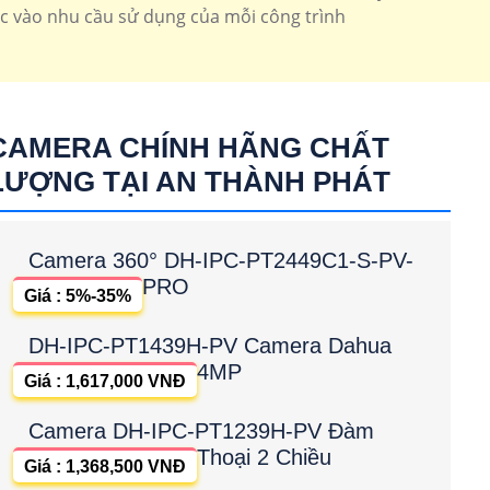
c vào nhu cầu sử dụng của mỗi công trình
oay 360 chuyên dụng thường sử dụng cho công trình là
ay 360 Dahua
CAMERA CHÍNH HÃNG CHẤT
LƯỢNG TẠI AN THÀNH PHÁT
Camera 360° DH-IPC-PT2449C1-S-PV-
PRO
Giá : 5%-35%
DH-IPC-PT1439H-PV Camera Dahua
4MP
Giá : 1,617,000 VNĐ
Camera DH-IPC-PT1239H-PV Đàm
Thoại 2 Chiều
Giá : 1,368,500 VNĐ