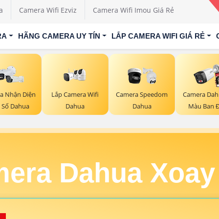
a
Camera Wifi Ezviz
Camera Wifi Imou Giá Rẻ
RA
HÃNG CAMERA UY TÍN
LẮP CAMERA WIFI GIÁ RẺ
Lắp Camera Wifi
a Nhận Diện
Camera Speedom
Camera Dah
Dahua
n Số Dahua
Dahua
Màu Ban 
era Dahua Xoay