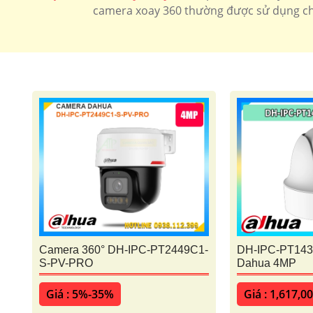
camera xoay 360 thường được sử dụng cho
Camera xoay 360 có 2 loại sử dụng cho công trình gi
Camera xoay 360 wifi
Camera xoay 36
Camera 360° DH-IPC-PT2449C1-
DH-IPC-PT143
S-PV-PRO
Dahua 4MP
Giá : 5%-35%
Giá : 1,617,0