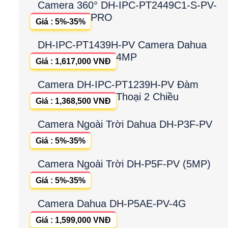
Camera 360° DH-IPC-PT2449C1-S-PV-
PRO
Giá : 5%-35%
DH-IPC-PT1439H-PV Camera Dahua
4MP
Giá : 1,617,000 VNĐ
Camera DH-IPC-PT1239H-PV Đàm
Thoại 2 Chiều
Giá : 1,368,500 VNĐ
Camera Ngoài Trời Dahua DH-P3F-PV
Giá : 5%-35%
Camera Ngoài Trời DH-P5F-PV (5MP)
Giá : 5%-35%
Camera Dahua DH-P5AE-PV-4G
Giá : 1,599,000 VNĐ