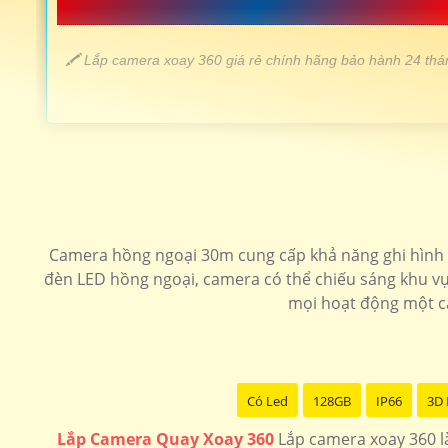
📗 LẮP CAMERA XOAY 360 GIÁ RẺ 
️🖍 Lắp camera xoay 360 giá rẻ chính hãng bảo hành 24 thá
LOẠI CAMERA XOAY 360
💎 Camera wifi xoay 360 ezviz
Camera hồng ngoại 30m cung cấp khả năng ghi hình r
🗂 Camera wifi 360 c6n
đèn LED hồng ngoại, camera có thể chiếu sáng khu vự
mọi hoạt động một cá
📶 Camera 360 Wifi Dahua Ngoài trời
🌟 camera xoay 360 nhỏ gọn
Có Led
128GB
IP66
3D
LẮP CAMERA XOAY 360 CHÍNH HÃNG
Lắp Camera Quay Xoay 360
Lắp camera xoay 360 là