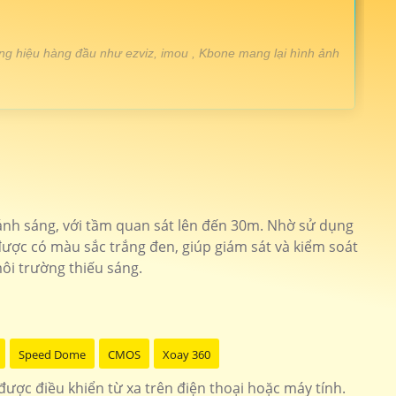
ng hiệu hàng đầu như ezviz, imou , Kbone mang lại hình ảnh
t cao chống mưa nắng
CS-H8c-R100-1K2WKFL
ảnh sắt nét dễ dàng cài đặt
CS-C6N
ánh sáng, với tầm quan sát lên đến 30m. Nhờ sử dụng
ược có màu sắc trắng đen, giúp giám sát và kiểm soát
ro có màu ban đêm
DH-SD2A200HB-GN-AW-PV-S2
ôi trường thiếu sáng.
 kế tinh tế dễ dàng sử dụng
KN-H41P
Speed Dome
CMOS
Xoay 360
ược điều khiển từ xa trên điện thoại hoặc máy tính.