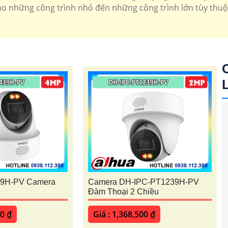
 những công trình nhỏ đến những công trình lớn tùy thuộ
a đình thường tích hợp wifi và micro ngoài ra camera có x
camera speedom tích hợp zoom quang
0 Kbvision
Camera xoay 360 hikvision
Camera xo
9H-PV Camera
Camera DH-IPC-PT1239H-PV
Đàm Thoại 2 Chiều
00 ₫
Giá : 1,368,500 ₫