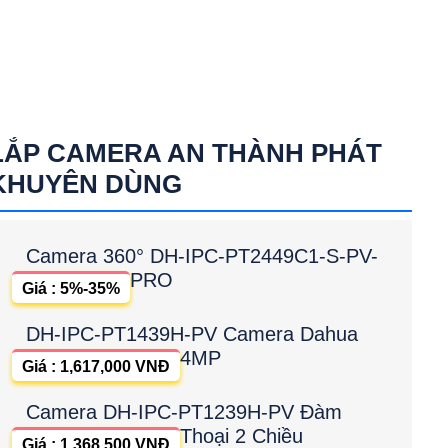
LẮP CAMERA AN THÀNH PHÁT
KHUYÊN DÙNG
Camera 360° DH-IPC-PT2449C1-S-PV-
PRO
Giá : 5%-35%
DH-IPC-PT1439H-PV Camera Dahua
4MP
Giá : 1,617,000 VNĐ
Camera DH-IPC-PT1239H-PV Đàm
Thoại 2 Chiều
Giá : 1,368,500 VNĐ