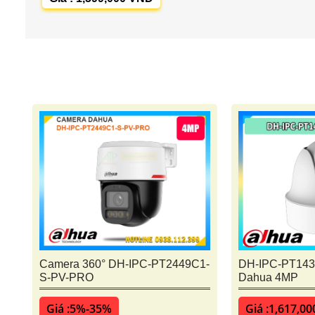
Camera 360° DH-IPC-PT2449C1-
DH-IPC-PT143
S-PV-PRO
Dahua 4MP
Giá :5%-35%
Giá :1,617,00