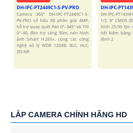
DH-IPC-PT2449C1-S-PV-PRO
DH-IPC-PT143
Camera 360° DH-IPC-PT2449C1-S-
DH-IPC-PT1439
PV-PRO sở hữu độ phân giải 4MP,
1/2. 8″ CMOS đ
hỗ trợ quay quét Pan 0°–345° và Tilt
hình 25/30 fps
0°–90, đèn trợ sáng 30m, nén hình
tiết kiệm băng
ảnh Smart H.265+, cùng các công
định 2
nghệ xử lý WDR 120dB, BLC, HLC,
3D-NR
LẮP CAMERA CHÍNH HÃNG HD