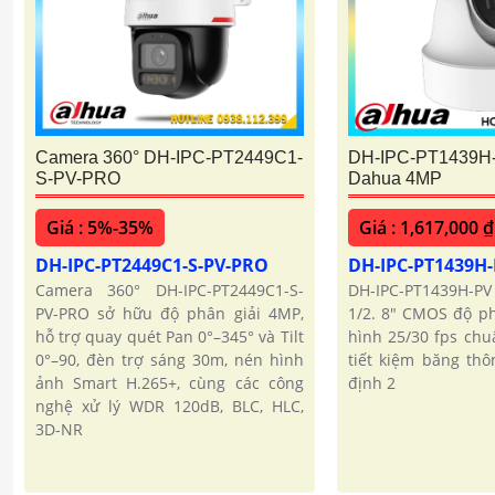
Camera 360° DH-IPC-PT2449C1-
DH-IPC-PT1439H
S-PV-PRO
Dahua 4MP
Giá : 5%-35%
Giá : 1,617,000 ₫
DH-IPC-PT2449C1-S-PV-PRO
DH-IPC-PT1439H
Camera 360° DH-IPC-PT2449C1-S-
DH-IPC-PT1439H-
PV-PRO sở hữu độ phân giải 4MP,
1/2. 8″ CMOS độ ph
hỗ trợ quay quét Pan 0°–345° và Tilt
hình 25/30 fps ch
0°–90, đèn trợ sáng 30m, nén hình
tiết kiệm băng thô
ảnh Smart H.265+, cùng các công
định 2
nghệ xử lý WDR 120dB, BLC, HLC,
3D-NR