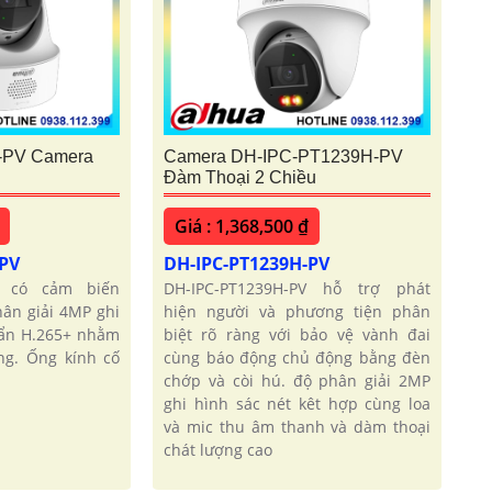
-PV Camera
Camera DH-IPC-PT1239H-PV
Đàm Thoại 2 Chiều
Giá : 1,368,500 ₫
-PV
DH-IPC-PT1239H-PV
PV có cảm biến
DH-IPC-PT1239H-PV hỗ trợ phát
ân giải 4MP ghi
hiện người và phương tiện phân
uẩn H.265+ nhằm
biệt rõ ràng với bảo vệ vành đai
ng. Ống kính cố
cùng báo động chủ động bằng đèn
chớp và còi hú. độ phân giải 2MP
ghi hình sác nét kêt hợp cùng loa
và mic thu âm thanh và dàm thoại
chát lượng cao