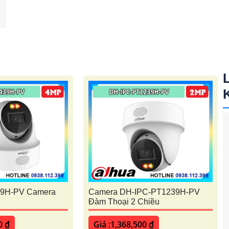
9H-PV Camera
Camera DH-IPC-PT1239H-PV
Đàm Thoại 2 Chiều
0 ₫
Giá :1,368,500 ₫