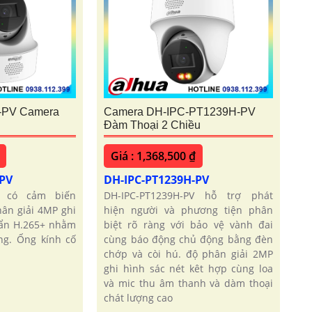
-PV Camera
Camera DH-IPC-PT1239H-PV
Đàm Thoại 2 Chiều
Giá : 1,368,500 ₫
-PV
DH-IPC-PT1239H-PV
PV có cảm biến
DH-IPC-PT1239H-PV hỗ trợ phát
ân giải 4MP ghi
hiện người và phương tiện phân
uẩn H.265+ nhằm
biệt rõ ràng với bảo vệ vành đai
ng. Ống kính cố
cùng báo động chủ động bằng đèn
chớp và còi hú. độ phân giải 2MP
ghi hình sác nét kêt hợp cùng loa
và mic thu âm thanh và dàm thoại
chát lượng cao