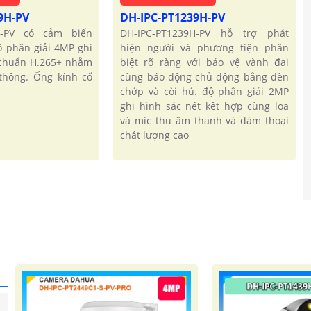
9H-PV
DH-IPC-PT1239H-PV
H-PV có cảm biến
DH-IPC-PT1239H-PV hỗ trợ phát
ộ phân giải 4MP ghi
hiện người và phương tiện phân
 chuẩn H.265+ nhằm
biệt rõ ràng với bảo vệ vành đai
 thông. Ống kính cố
cùng báo động chủ động bằng đèn
chớp và còi hú. độ phân giải 2MP
ghi hình sác nét kêt hợp cùng loa
và mic thu âm thanh và dàm thoại
chát lượng cao