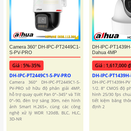
Camera 360° DH-IPC-PT2449C1-
DH-IPC-PT1439H
S-PV-PRO
Dahua 4MP
Giá : 5%-35%
Giá : 1,617,000 ₫
DH-IPC-PT2449C1-S-PV-PRO
DH-IPC-PT1439H
Camera 360° DH-IPC-PT2449C1-S-
DH-IPC-PT1439H-
PV-PRO sở hữu độ phân giải 4MP,
1/2. 8″ CMOS độ ph
hỗ trợ quay quét Pan 0°–345° và Tilt
hình 25/30 fps ch
0°–90, đèn trợ sáng 30m, nén hình
tiết kiệm băng thô
ảnh Smart H.265+, cùng các công
định 2
nghệ xử lý WDR 120dB, BLC, HLC,
3D-NR