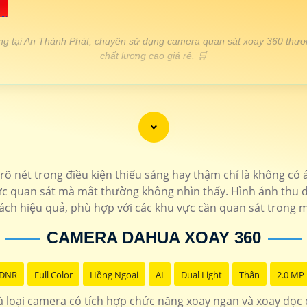

ng tại An Thành Phát, chuyên sử dụng camera quan sát xoay 360 thươ
chất lượng cao giá rẻ. 🛒
THÔNG TIN
1.400.000 VNĐ
Độ phân giải 2.0 MP bảo mậ
1.200.000 VNĐ
Hồng ngoại 10m hình 
õ nét trong điều kiện thiếu sáng hay thậm chí là không có 
c quan sát mà mắt thường không nhìn thấy. Hình ảnh thu đ
1.700.000 VNĐ
Thiết kế chắc chắn tích hợp mic
ch hiệu quả, phù hợp với các khu vực cần quan sát trong m
1.600.000 VNĐ
Độ phân gải 2k thiết
CAMERA DAHUA XOAY 360
 DNR
Full Color
Hồng Ngoại
AI
Dual Light
Thân
2.0 MP
 loại camera có tích hợp chức năng xoay ngan và xoay dọc đ