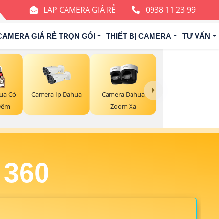
LAP CAMERA GIÁ RẺ
0938 11 23 99
CAMERA GIÁ RẺ TRỌN GÓI
THIẾT BỊ CAMERA
TƯ VẤN
ua Có
Camera Ip Dahua
Camera Dahua
Đêm
Zoom Xa
 360