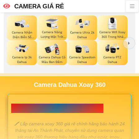
CAMERA GIÁ RẺ
Camera Năng
Camera Wifi Xoay
Camera Nhận
Camera Ultra 2k
Lượng Mặt Trời
360 Trong Nhà
Diện Biển Số
Dahua
Dahua
Dahua
Dahua
Camera Ip 3k
Camera Dahua Có
Camera Speedom
Camera PTZ
Dahua
Màu Ban Đêm
Dahua
Dahua
Camera Dahua Xoay 360
📗 LẮP CAMERA XOAY 360 GIÁ RẺ 💎
️🖍 Lắp camera xoay 360 giá rẻ chính hãng bảo hành 24
tháng tại An Thành Phát, chuyên sử dụng camera quan
sát xoay 360 thương hiệu hàng đầu như ezviz, imou ,