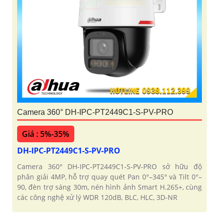
Camera 360° DH-IPC-PT2449C1-S-PV-PRO
Giá : 5%-35%
DH-IPC-PT2449C1-S-PV-PRO
Camera 360° DH-IPC-PT2449C1-S-PV-PRO sở hữu độ
phân giải 4MP, hỗ trợ quay quét Pan 0°–345° và Tilt 0°–
90, đèn trợ sáng 30m, nén hình ảnh Smart H.265+, cùng
các công nghệ xử lý WDR 120dB, BLC, HLC, 3D-NR