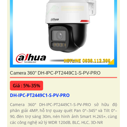
Camera 360° DH-IPC-PT2449C1-S-PV-PRO
Giá : 5%-35%
DH-IPC-PT2449C1-S-PV-PRO
Camera 360° DH-IPC-PT2449C1-S-PV-PRO sở hữu độ
phân giải 4MP, hỗ trợ quay quét Pan 0°–345° và Tilt 0°–
90, đèn trợ sáng 30m, nén hình ảnh Smart H.265+, cùng
các công nghệ xử lý WDR 120dB, BLC, HLC, 3D-NR