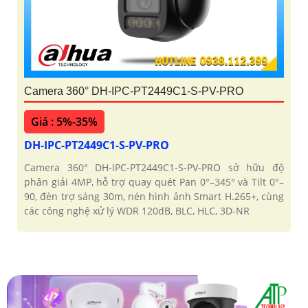
Camera 360° DH-IPC-PT2449C1-S-PV-PRO
Giá : 5%-35%
DH-IPC-PT2449C1-S-PV-PRO
Camera 360° DH-IPC-PT2449C1-S-PV-PRO sở hữu độ
phân giải 4MP, hỗ trợ quay quét Pan 0°–345° và Tilt 0°–
90, đèn trợ sáng 30m, nén hình ảnh Smart H.265+, cùng
các công nghệ xử lý WDR 120dB, BLC, HLC, 3D-NR