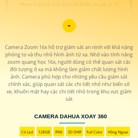
Kbone mang lại hình ảnh chất lượng cao giá rẻ. 🛒
LOẠI CAMERA XOAY 360
THÔNG TIN
Camera Zoom 16x hỗ trợ giám sát an ninh với khả năng
💎 Camera wifi xoay 360 ezviz
phóng to và thu nhỏ hình ảnh từ xa. Nhờ vào tính năng
1.400.000 VNĐ
Độ phân giải 2.0 MP bảo mật cao chống mưa nắng
CS-
zoom quang học 16x, người dùng có thể quan sát các
H8c-R100-1K2WKFL
đối tượng ở xa mà không làm giảm chất lượng hình
🗂 Camera wifi 360 c6n
ảnh. Camera phù hợp cho những yêu cầu giám sát
chính xác, giúp quan sát các chi tiết nhỏ như biển số
1.200.000 VNĐ
Hồng ngoại 10m hình ảnh sắt nét dễ dàng cài đặt
CS-C6N
xe, khuôn mặt hay các chi tiết nhỏ trong khu vực giám
📶 Camera 360 Wifi Dahua Ngoài trời
sát
1.700.000 VNĐ
Thiết kế chắc chắn tích hợp micro có màu ban đêm
DH-
SD2A200HB-GN-AW-PV-S2
CAMERA DAHUA XOAY 360
🌟 camera xoay 360 nhỏ gọn
1.600.000 VNĐ
Độ phân gải 2k thiết kế tinh tế dễ dàng sử dụng
KN-H41P
Có Led
128GB
IP66
3D DNR
Full Color
Hồng Ngoại