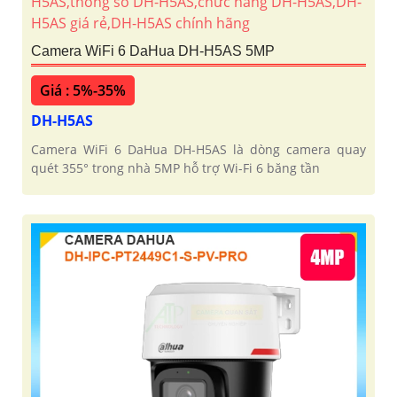
Camera WiFi 6 DaHua DH-H5AS 5MP
Giá : 5%-35%
DH-H5AS
Camera WiFi 6 DaHua DH-H5AS là dòng camera quay
quét 355° trong nhà 5MP hỗ trợ Wi-Fi 6 băng tần