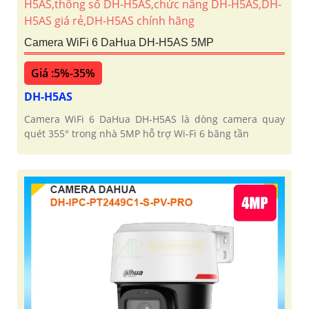
Camera WiFi 6 DaHua DH-H5AS 5MP
Giá :5%-35%
DH-H5AS
Camera WiFi 6 DaHua DH-H5AS là dòng camera quay
quét 355° trong nhà 5MP hỗ trợ Wi-Fi 6 băng tần