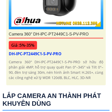
Camera 360° DH-IPC-PT2449C1-S-PV-PRO
Giá :5%-35%
DH-IPC-PT2449C1-S-PV-PRO
Camera 360° DH-IPC-PT2449C1-S-PV-PRO sở hữu độ
phân giải 4MP, hỗ trợ quay quét Pan 0°–345° và Tilt 0°–
90, đèn trợ sáng 30m, nén hình ảnh Smart H.265+, cùng
các công nghệ xử lý WDR 120dB, BLC, HLC, 3D-NR
LẮP CAMERA AN THÀNH PHÁT
KHUYÊN DÙNG