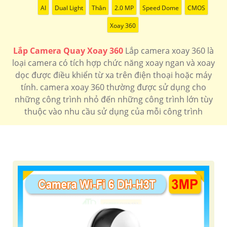
LẮP CAMERA XOAY 360 CHÍNH HÃNG
AI
Dual Light
Thân
2.0 MP
Speed Dome
CMOS
Xoay 360
Camera xoay 360 có 2 loại sử dụng cho công trình gia
đình thường tích hợp wifi và micro ngoài ra camera có
Lắp Camera Quay Xoay 360
Lắp camera xoay 360 là
xoay 360 chuyên dụng thường sử dụng cho công trình
loại camera có tích hợp chức năng xoay ngan và xoay
là camera speedom tích hợp zoom quang
dọc được điều khiển từ xa trên điện thoại hoặc máy
tính. camera xoay 360 thường được sử dụng cho
Camera xoay 360 wifi
những công trình nhỏ đến những công trình lớn tùy
thuộc vào nhu cầu sử dụng của mỗi công trình
Camera xoay 360 Kbvision
Camera xoay 360 hikvision
Camera xoay 360 Dahua