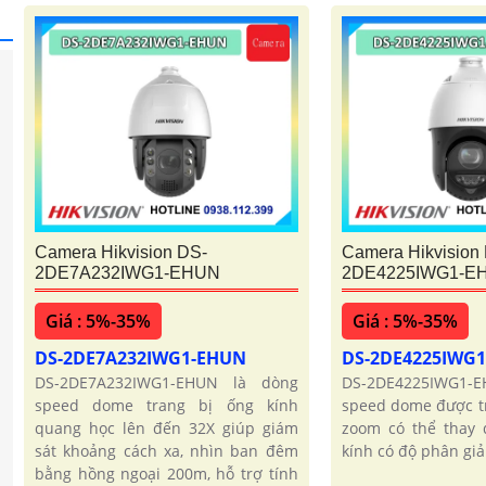
Camera Hikvision DS-
Camera Hikvision
2DE7A232IWG1-EHUN
2DE4225IWG1-E
Giá : 5%-35%
Giá : 5%-35%
DS-2DE7A232IWG1-EHUN
DS-2DE4225IWG
DS-2DE7A232IWG1-EHUN là dòng
DS-2DE4225IWG1
speed dome trang bị ống kính
speed dome được tr
quang học lên đến 32X giúp giám
zoom có thể thay đ
sát khoảng cách xa, nhìn ban đêm
kính có độ phân giả
bằng hồng ngoại 200m, hỗ trợ tính