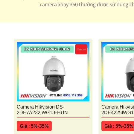
camera xoay 360 thường được sử dụng cho
Camera xoay 360 có 2 loại sử dụng cho công trình gi
Camera xoay 360 wifi
Camera xoay 36
Camera Hikvision DS-
Camera Hikvis
2DE7A232IWG1-EHUN
2DE4225IWG
Giá : 5%-35%
Giá : 5%-35%