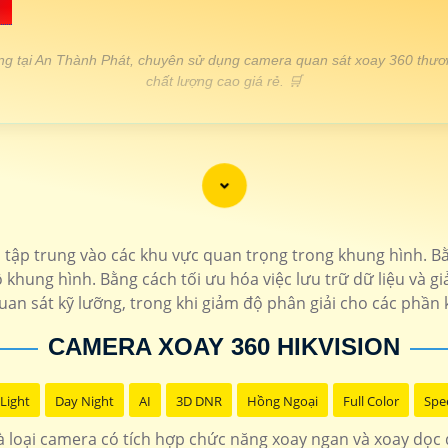

ng tại An Thành Phát, chuyên sử dụng camera quan sát xoay 360 thươ
chất lượng cao giá rẻ. 🛒
THÔNG TIN
1.400.000 VNĐ
Độ phân giải 2.0 MP bảo mậ
1.200.000 VNĐ
Hồng ngoại 10m hình 
 và tập trung vào các khu vực quan trọng trong khung hình. 
hung hình. Bằng cách tối ưu hóa việc lưu trữ dữ liệu và g
1.700.000 VNĐ
Thiết kế chắc chắn tích hợp mic
uan sát kỹ lưỡng, trong khi giảm độ phân giải cho các phần
1.600.000 VNĐ
Độ phân gải 2k thiết
CAMERA XOAY 360 HIKVISION
Light
Day Night
AI
3D DNR
Hồng Ngoại
Full Color
Spe
 loại camera có tích hợp chức năng xoay ngan và xoay dọc đ