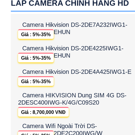
LẮP CAMERA CHÍNH HÃNG HD
Camera Hikvision DS-2DE7A232IWG1-
EHUN
Giá : 5%-35%
Camera Hikvision DS-2DE4225IWG1-
EHUN
Giá : 5%-35%
Camera Hikvision DS-2DE4A425IWG1-E
Giá : 5%-35%
Camera HIKVISION Dung SIM 4G DS-
2DESC400IWG-K/4G/C09S20
Giá : 8,700,000 VNĐ
Camera Wifi Ngoài Trời DS-
2DE2C200IWG/W