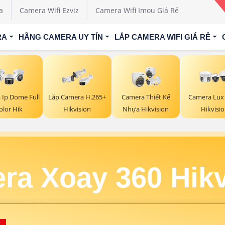
a
Camera Wifi Ezviz
Camera Wifi Imou Giá Rẻ
RA
HÃNG CAMERA UY TÍN
LẮP CAMERA WIFI GIÁ RẺ
 Ip Dome Full
Lắp Camera H.265+
Camera Thiết Kế
Camera Lux
olor Hik
Hikvision
Nhựa Hikvision
Hikvisi
ra Xoay 360 Hikv