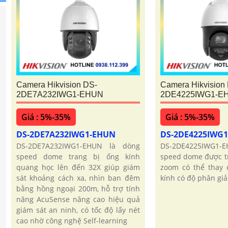
Camera Hikvision DS-
Camera Hikvision
2DE7A232IWG1-EHUN
2DE4225IWG1-E
Giá : 5%-35%
Giá : 5%-35%
DS-2DE7A232IWG1-EHUN
DS-2DE4225IWG
DS-2DE7A232IWG1-EHUN là dòng
DS-2DE4225IWG1
speed dome trang bị ống kính
speed dome được tr
quang học lên đến 32X giúp giám
zoom có thể thay đ
sát khoảng cách xa, nhìn ban đêm
kính có độ phân giả
bằng hồng ngoại 200m, hỗ trợ tính
năng AcuSense nâng cao hiệu quả
giám sát an ninh, có tốc độ lấy nét
cao nhờ công nghệ Self-learning