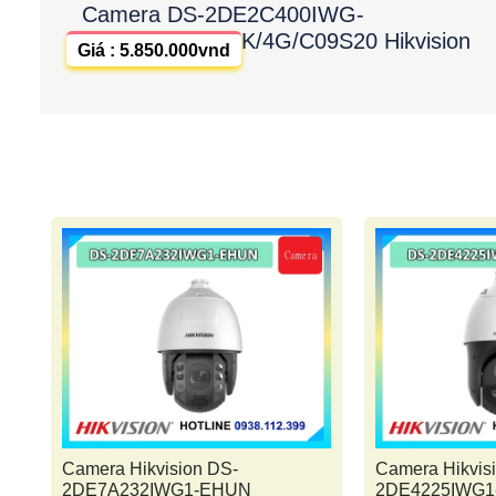
Camera DS-2DE2C400IWG-
K/4G/C09S20 Hikvision
Giá : 5.850.000vnd
Camera Hikvision DS-
Camera Hikvis
2DE7A232IWG1-EHUN
2DE4225IWG