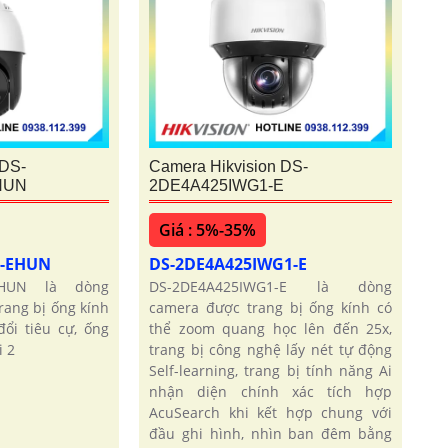
 DS-
Camera Hikvision DS-
HUN
2DE4A425IWG1-E
Giá : 5%-35%
1-EHUN
DS-2DE4A425IWG1-E
-EHUN là dòng
DS-2DE4A425IWG1-E là dòng
ang bị ống kính
camera được trang bị ống kính có
ổi tiêu cự, ống
thể zoom quang học lên đến 25x,
i 2
trang bị công nghệ lấy nét tự động
Self-learning, trang bị tính năng Ai
nhận diện chính xác tích hợp
AcuSearch khi kết hợp chung với
đầu ghi hình, nhìn ban đêm bằng