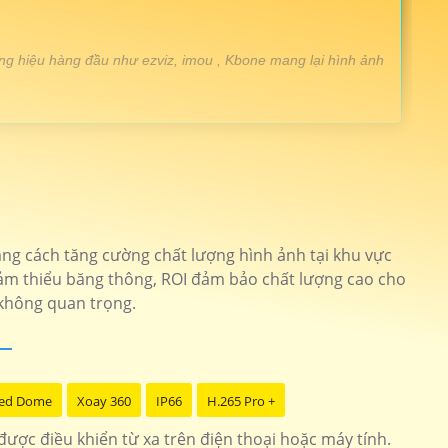
ng hiệu hàng đầu như ezviz, imou , Kbone mang lại hình ảnh
t cao chống mưa nắng
CS-H8c-R100-1K2WKFL
ảnh sắt nét dễ dàng cài đặt
CS-C6N
Bằng cách tăng cường chất lượng hình ảnh tại khu vực
iảm thiểu băng thông, ROI đảm bảo chất lượng cao cho
ro có màu ban đêm
DH-SD2A200HB-GN-AW-PV-S2
 không quan trọng.
 kế tinh tế dễ dàng sử dụng
KN-H41P
ed Dome
Xoay 360
IP66
H.265 Pro +
ược điều khiển từ xa trên điện thoại hoặc máy tính.