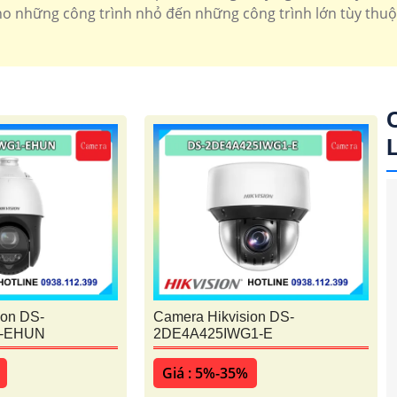
 những công trình nhỏ đến những công trình lớn tùy thuộ
a đình thường tích hợp wifi và micro ngoài ra camera có x
camera speedom tích hợp zoom quang
0 Kbvision
Camera xoay 360 hikvision
Camera xo
ion DS-
Camera Hikvision DS-
1-EHUN
2DE4A425IWG1-E
Giá : 5%-35%