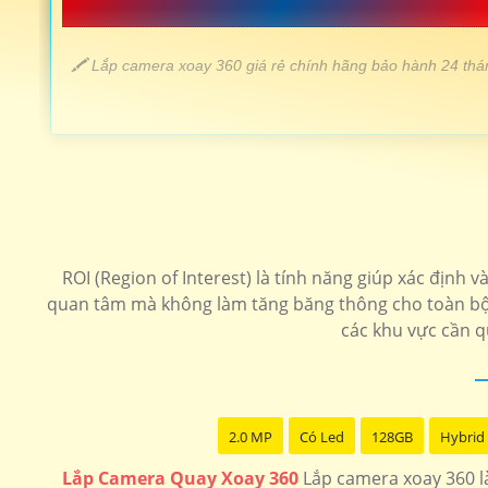
📗 LẮP CAMERA XOAY 360 GIÁ RẺ 
️🖍 Lắp camera xoay 360 giá rẻ chính hãng bảo hành 24 thá
LOẠI CAMERA XOAY 360
💎 Camera wifi xoay 360 ezviz
ROI (Region of Interest) là tính năng giúp xác định
🗂 Camera wifi 360 c6n
quan tâm mà không làm tăng băng thông cho toàn bộ k
các khu vực cần q
📶 Camera 360 Wifi Dahua Ngoài trời
🌟 camera xoay 360 nhỏ gọn
2.0 MP
Có Led
128GB
Hybrid 
LẮP CAMERA XOAY 360 CHÍNH HÃNG
Lắp Camera Quay Xoay 360
Lắp camera xoay 360 là