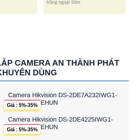
hồng ngoại 50m
LẮP CAMERA AN THÀNH PHÁT
KHUYÊN DÙNG
Camera Hikvision DS-2DE7A232IWG1-
EHUN
Giá : 5%-35%
Camera Hikvision DS-2DE4225IWG1-
EHUN
Giá : 5%-35%