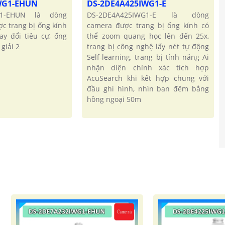
WG1-EHUN
DS-2DE4A425IWG1-E
G1-EHUN là dòng
DS-2DE4A425IWG1-E là dòng
c trang bị ống kính
camera được trang bị ống kính có
ay đổi tiêu cự, ống
thể zoom quang học lên đến 25x,
giải 2
trang bị công nghệ lấy nét tự động
Self-learning, trang bị tính năng Ai
nhận diện chính xác tích hợp
AcuSearch khi kết hợp chung với
đầu ghi hình, nhìn ban đêm bằng
hồng ngoại 50m
'