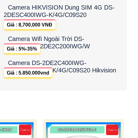
Camera HIKVISION Dung SIM 4G DS-
2DESC400IWG-K/4G/C09S20
Giá : 8,700,000 VNĐ
Camera Wifi Ngoài Trời DS-
2DE2C200IWG/W
Giá : 5%-35%
Camera DS-2DE2C400IWG-
K/4G/C09S20 Hikvision
Giá : 5.850.000vnd