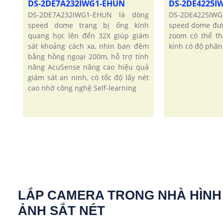
DS-2DE7A232IWG1-EHUN
DS-2DE4225I
DS-2DE7A232IWG1-EHUN là dòng
DS-2DE4225IW
speed dome trang bị ống kính
speed dome đượ
quang học lên đến 32X giúp giám
zoom có thể th
sát khoảng cách xa, nhìn ban đêm
kính có độ phân 
bằng hồng ngoại 200m, hỗ trợ tính
năng AcuSense nâng cao hiệu quả
giám sát an ninh, có tốc độ lấy nét
cao nhờ công nghệ Self-learning
LẮP CAMERA TRONG NHÀ HÌNH
ẢNH SẮT NÉT