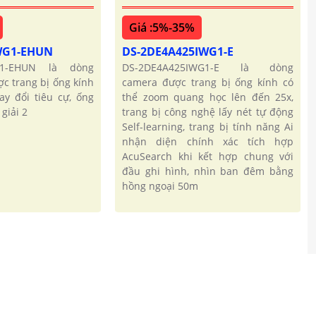
Giá :5%-35%
WG1-EHUN
DS-2DE4A425IWG1-E
G1-EHUN là dòng
DS-2DE4A425IWG1-E là dòng
c trang bị ống kính
camera được trang bị ống kính có
ay đổi tiêu cự, ống
thể zoom quang học lên đến 25x,
giải 2
trang bị công nghệ lấy nét tự động
Self-learning, trang bị tính năng Ai
nhận diện chính xác tích hợp
AcuSearch khi kết hợp chung với
đầu ghi hình, nhìn ban đêm bằng
hồng ngoại 50m