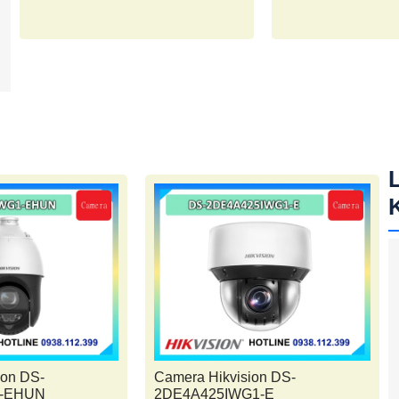
ion DS-
Camera Hikvision DS-
1-EHUN
2DE4A425IWG1-E