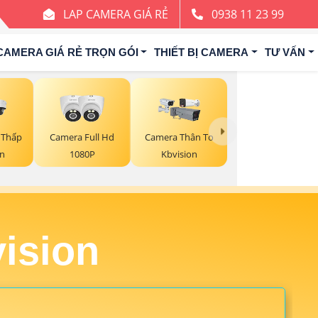
LAP CAMERA GIÁ RẺ
0938 11 23 99
CAMERA GIÁ RẺ TRỌN GÓI
THIẾT BỊ CAMERA
TƯ VẤN
 Thấp
Camera Full Hd
Camera Thân To
on
1080P
Kbvision
ision