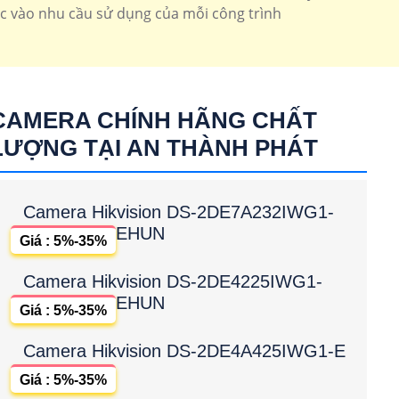
c vào nhu cầu sử dụng của mỗi công trình
oay 360 chuyên dụng thường sử dụng cho công trình là
ay 360 Dahua
CAMERA CHÍNH HÃNG CHẤT
LƯỢNG TẠI AN THÀNH PHÁT
Camera Hikvision DS-2DE7A232IWG1-
EHUN
Giá : 5%-35%
Camera Hikvision DS-2DE4225IWG1-
EHUN
Giá : 5%-35%
Camera Hikvision DS-2DE4A425IWG1-E
Giá : 5%-35%