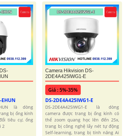
 DS-
Camera Hikvision DS-
HUN
2DE4A425IWG1-E
Giá : 5%-35%
1-EHUN
DS-2DE4A425IWG1-E
-EHUN là dòng
DS-2DE4A425IWG1-E là dòng
ang bị ống kính
camera được trang bị ống kính có
ổi tiêu cự, ống
thể zoom quang học lên đến 25x,
i 2
trang bị công nghệ lấy nét tự động
Self-learning, trang bị tính năng Ai