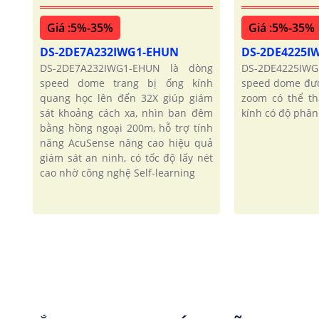
Giá :5%-35%
Giá :5%-35%
DS-2DE7A232IWG1-EHUN
DS-2DE4225I
DS-2DE7A232IWG1-EHUN là dòng
DS-2DE4225IW
speed dome trang bị ống kính
speed dome đượ
quang học lên đến 32X giúp giám
zoom có thể th
sát khoảng cách xa, nhìn ban đêm
kính có độ phân 
bằng hồng ngoại 200m, hỗ trợ tính
năng AcuSense nâng cao hiệu quả
giám sát an ninh, có tốc độ lấy nét
cao nhờ công nghệ Self-learning