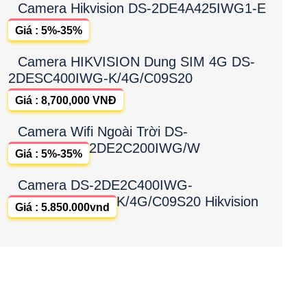
Camera Hikvision DS-2DE4A425IWG1-E
Giá : 5%-35%
Camera HIKVISION Dung SIM 4G DS-
2DESC400IWG-K/4G/C09S20
Giá : 8,700,000 VNĐ
Camera Wifi Ngoài Trời DS-
2DE2C200IWG/W
Giá : 5%-35%
Camera DS-2DE2C400IWG-
K/4G/C09S20 Hikvision
Giá : 5.850.000vnd