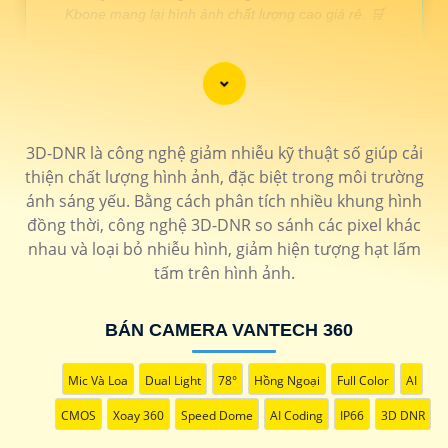
Kbone mang lại hình ảnh chất lượng cao giá rẻ. 🛒
LOẠI CAMERA XOAY 360
THÔNG TIN
3D-DNR là công nghệ giảm nhiễu kỹ thuật số giúp cải
💎 Camera wifi xoay 360 ezviz
thiện chất lượng hình ảnh, đặc biệt trong môi trường
1.400.000 VNĐ
Độ phân giải 2.0 MP bảo mật cao chống mưa nắng
CS-
ánh sáng yếu. Bằng cách phân tích nhiều khung hình
H8c-R100-1K2WKFL
đồng thời, công nghệ 3D-DNR so sánh các pixel khác
🗂 Camera wifi 360 c6n
nhau và loại bỏ nhiễu hình, giảm hiện tượng hạt lấm
tấm trên hình ảnh.
1.200.000 VNĐ
Hồng ngoại 10m hình ảnh sắt nét dễ dàng cài đặt
CS-C6N
📶 Camera 360 Wifi Dahua Ngoài trời
BÁN CAMERA VANTECH 360
1.700.000 VNĐ
Thiết kế chắc chắn tích hợp micro có màu ban đêm
DH-
SD2A200HB-GN-AW-PV-S2
Mic Và Loa
Dual Light
78°
Hồng Ngoại
Full Color
AI
🌟 camera xoay 360 nhỏ gọn
1.600.000 VNĐ
Độ phân gải 2k thiết kế tinh tế dễ dàng sử dụng
KN-H41P
CMOS
Xoay 360
Speed Dome
AI Coding
IP66
3D DNR