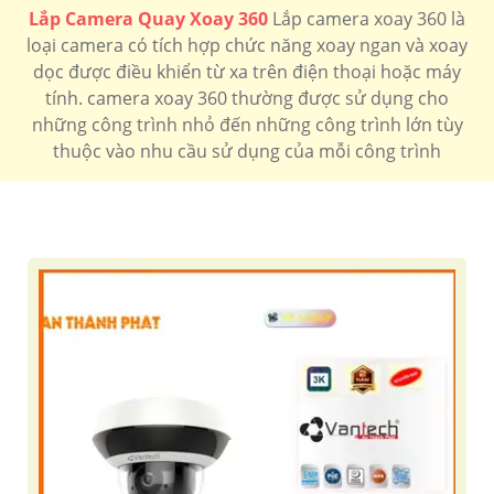
Lắp Camera Quay Xoay 360
Lắp camera xoay 360 là
LẮP CAMERA XOAY 360 CHÍNH HÃNG
loại camera có tích hợp chức năng xoay ngan và xoay
dọc được điều khiển từ xa trên điện thoại hoặc máy
Camera xoay 360 có 2 loại sử dụng cho công trình gia
tính. camera xoay 360 thường được sử dụng cho
đình thường tích hợp wifi và micro ngoài ra camera có
những công trình nhỏ đến những công trình lớn tùy
xoay 360 chuyên dụng thường sử dụng cho công trình
thuộc vào nhu cầu sử dụng của mỗi công trình
là camera speedom tích hợp zoom quang
Camera xoay 360 wifi
Camera xoay 360 Kbvision
Camera xoay 360 hikvision
Camera xoay 360 Dahua