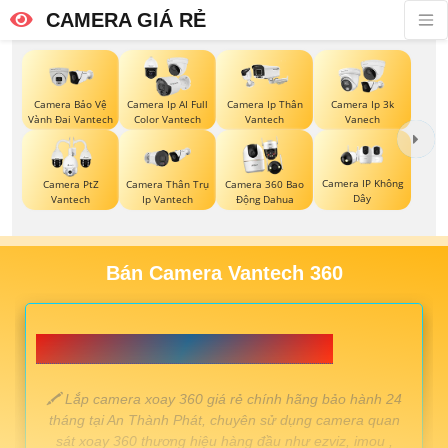
CAMERA GIÁ RẺ
Camera Bảo Vệ
Camera Ip AI Full
Camera Ip Thân
Camera Ip 3k
Vành Đai Vantech
Color Vantech
Vantech
Vanech
Camera IP Không
Camera PtZ
Camera Thân Trụ
Camera 360 Bao
Dây
Vantech
Ip Vantech
Động Dahua
Bán Camera Vantech 360
📗 LẮP CAMERA XOAY 360 GIÁ RẺ 💎
️🖍 Lắp camera xoay 360 giá rẻ chính hãng bảo hành 24
tháng tại An Thành Phát, chuyên sử dụng camera quan
sát xoay 360 thương hiệu hàng đầu như ezviz, imou ,