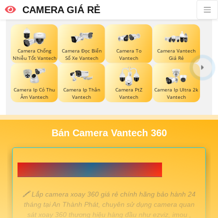
CAMERA GIÁ RẺ
Camera Chống
Camera Đọc Biển
Camera To
Camera Vantech
Nhiễu Tốt Vantech
Số Xe Vantech
Vantech
Giá Rẻ
Camera Ip Có Thu
Camera Ip Thân
Camera PtZ
Camera Ip Ultra 2k
Âm Vantech
Vantech
Vantech
Vantech
Bán Camera Vantech 360
📗 LẮP CAMERA XOAY 360 GIÁ RẺ 💎
️🖍 Lắp camera xoay 360 giá rẻ chính hãng bảo hành 24
tháng tại An Thành Phát, chuyên sử dụng camera quan
sát xoay 360 thương hiệu hàng đầu như ezviz, imou ,