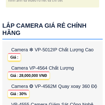
hình ảnh và video rõ nét và chi tiết
LẮP CAMERA GIÁ RẺ CHÍNH
HÃNG
Camera ❇ VP-5012IP Chất Lượng Cao
Giá :
Camera VP-4564 Chất Lượng
Giá : 28,000,000 VNĐ
Camera ❂ VP-4562M Quay xoay 360 Độ
Giá : 30%
VP-4555 Camera Giám Sát Công Nghệ