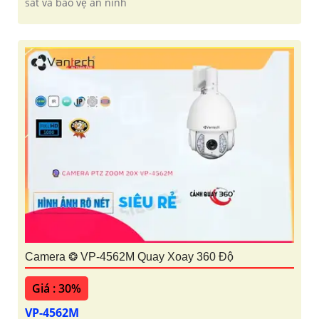
sát và bảo vệ an ninh
Camera ❂ VP-4562M Quay Xoay 360 Độ
Giá : 30%
VP-4562M