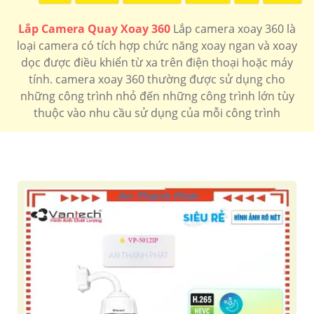
LẮP CAMERA XOAY 360 CHÍNH HÃNG
Lắp Camera Quay Xoay 360
Lắp camera xoay 360 là
loại camera có tích hợp chức năng xoay ngan và xoay
Camera xoay 360 có 2 loại sử dụng cho công trình gia
dọc được điều khiển từ xa trên điện thoại hoặc máy
đình thường tích hợp wifi và micro ngoài ra camera có
tính. camera xoay 360 thường được sử dụng cho
xoay 360 chuyên dụng thường sử dụng cho công trình
những công trình nhỏ đến những công trình lớn tùy
là camera speedom tích hợp zoom quang
thuộc vào nhu cầu sử dụng của mỗi công trình
Camera xoay 360 wifi
Camera xoay 360 Kbvision
Camera xoay 360 hikvision
Camera xoay 360 Dahua