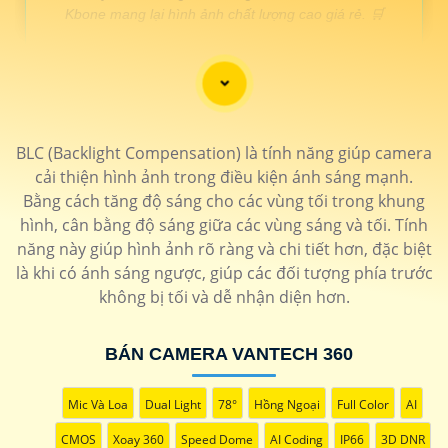
Kbone mang lại hình ảnh chất lượng cao giá rẻ. 🛒
LOẠI CAMERA XOAY 360
THÔNG TIN
BLC (Backlight Compensation) là tính năng giúp camera
💎 Camera wifi xoay 360 ezviz
cải thiện hình ảnh trong điều kiện ánh sáng mạnh.
1.400.000 VNĐ
Độ phân giải 2.0 MP bảo mật cao chống mưa nắng
CS-
Bằng cách tăng độ sáng cho các vùng tối trong khung
H8c-R100-1K2WKFL
hình, cân bằng độ sáng giữa các vùng sáng và tối. Tính
🗂 Camera wifi 360 c6n
năng này giúp hình ảnh rõ ràng và chi tiết hơn, đặc biệt
là khi có ánh sáng ngược, giúp các đối tượng phía trước
1.200.000 VNĐ
Hồng ngoại 10m hình ảnh sắt nét dễ dàng cài đặt
CS-C6N
không bị tối và dễ nhận diện hơn.
📶 Camera 360 Wifi Dahua Ngoài trời
1.700.000 VNĐ
Thiết kế chắc chắn tích hợp micro có màu ban đêm
DH-
BÁN CAMERA VANTECH 360
SD2A200HB-GN-AW-PV-S2
🌟 camera xoay 360 nhỏ gọn
Mic Và Loa
Dual Light
78°
Hồng Ngoại
Full Color
AI
1.600.000 VNĐ
Độ phân gải 2k thiết kế tinh tế dễ dàng sử dụng
KN-H41P
CMOS
Xoay 360
Speed Dome
AI Coding
IP66
3D DNR