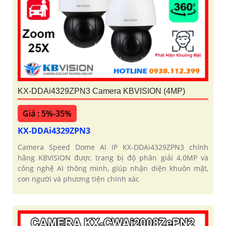
KX-DDAi4329ZPN3 Camera KBVISION (4MP)
Giá : 5%-35%
KX-DDAi4329ZPN3
Camera Speed Dome AI IP KX-DDAi4329ZPN3 chính
hãng KBVISION được trang bị độ phân giải 4.0MP và
công nghệ AI thông minh, giúp nhận diện khuôn mặt,
con người và phương tiện chính xác