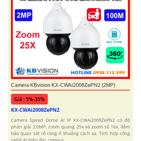
Camera KBvision KX-CWAi2008ZePN2 (2MP)
Giá : 5%-35%
KX-CWAi2008ZePN2
Camera Speed Dome AI IP KX-CWAi2008ZePN2 có độ
phân giải 2.0MP, zoom quang 25x và zoom số 16x, đảm
bảo quan sát rõ ràng ở khoảng cách xa. Tích hợp công
nghệ AI hiện đại, camera...