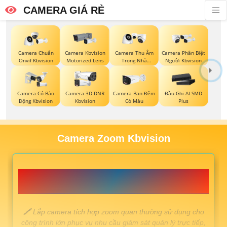
CAMERA GIÁ RẺ
Camera Chuẩn
Camera Kbvision
Camera Thu Âm
Camera Phân Biệt
Onvif Kbvision
Motorized Lens
Trong Nhà
Người Kbvision
Kbvision
Camera Có Báo
Camera 3D DNR
Camera Ban Đêm
Đầu Ghi AI SMD
Động Kbvision
Kbvision
Có Màu
Plus
Camera Zoom Kbvision
📗 LẮP CAMERA ZOOM QUAN MANG LẠI HIỆU
QUẢ CAO 💎
️🖍 Lắp camera tích hợp zoom quan thường sử dụng cho
công trình lớn phục vụ nhu cầu giám sát quản lý trực tiếp,