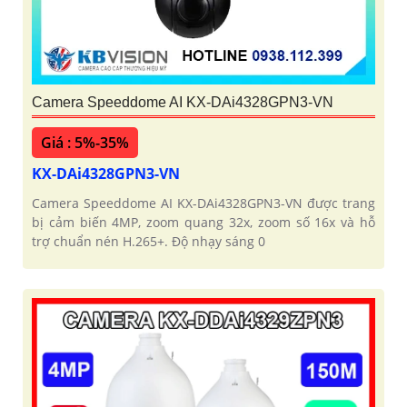
Camera Speeddome AI KX-DAi4328GPN3-VN
Giá : 5%-35%
KX-DAi4328GPN3-VN
Camera Speeddome AI KX-DAi4328GPN3-VN được trang
bị cảm biến 4MP, zoom quang 32x, zoom số 16x và hỗ
trợ chuẩn nén H.265+. Độ nhạy sáng 0