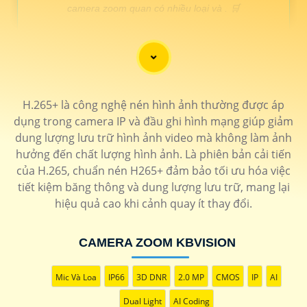
camera zoom quan có nhiều loại và . 🛒
LOẠI CAMERA ZOOM QUANG
THÔNG TIN
H.265+ là công nghệ nén hình ảnh thường được áp
💎 Camera zoom quan 25X
dụng trong camera IP và đầu ghi hình mạng giúp giảm
11.700.000 VNĐ
Độ phân giải 2.0 MP hồng ngoại 150m
DH-SD59225-HC-
dung lượng lưu trữ hình ảnh video mà không làm ảnh
LA
hưởng đến chất lượng hình ảnh. Là phiên bản cải tiến
🗂 Camera Zoom xoay trong nhà
của H.265, chuẩn nén H265+ đảm bảo tối ưu hóa việc
tiết kiệm băng thông và dung lượng lưu trữ, mang lại
6.200.000 VNĐ
Chống ngược sáng 120DB độ phân giải 2k
DH-
SD4A425DB-HNY
hiệu quả cao khi cảnh quay ít thay đổi.
📶 Camera Zoom quan Hikvision
7.500.000 VNĐ
Hồng ngoại 100m Công nghệ IP độ phân giải 2.0MP
DS-
CAMERA ZOOM KBVISION
2DE4215IW-DET5
🌟 Lắp camera zoom văn phòng
Mic Và Loa
IP66
3D DNR
2.0 MP
CMOS
IP
AI
6.500.000 VNĐ
Độ phân giải full hd 1080P tích hợp xoay 360
KX-
Dual Light
AI Coding
C2007sPN2