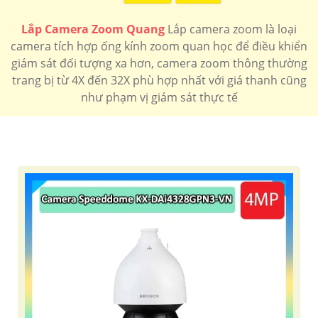
Lắp Camera Zoom Quang
Lắp camera zoom là loại
LẮP CAMERA ZOOM SPEEODM THƯƠNG HIỆU TỐT
camera tích hợp ống kính zoom quan học để điều khiển
giám sát đối tượng xa hơn, camera zoom thông thường
Thi trường có nhiều thương hiệu camera quan sát sản
trang bị từ 4X đến 32X phù hợp nhất với giá thanh cũng
xuất camera speedom chức năng zoom quan tuy nhiên
như phạm vị giám sát thực tế
các thương hiệu camera sao được nhiêu người tin
dùng giá phù hợp
Camera zoom
Camera zoom
Camera zoom
hikvision
dahua
kbvision