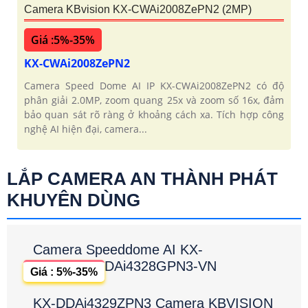
Camera KBvision KX-CWAi2008ZePN2 (2MP)
Giá :5%-35%
KX-CWAi2008ZePN2
Camera Speed Dome AI IP KX-CWAi2008ZePN2 có độ
phân giải 2.0MP, zoom quang 25x và zoom số 16x, đảm
bảo quan sát rõ ràng ở khoảng cách xa. Tích hợp công
nghệ AI hiện đại, camera...
LẮP CAMERA AN THÀNH PHÁT
KHUYÊN DÙNG
Camera Speeddome AI KX-
DAi4328GPN3-VN
Giá : 5%-35%
KX-DDAi4329ZPN3 Camera KBVISION