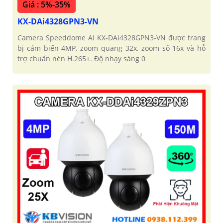
Giá : 5%-35%
KX-DAi4328GPN3-VN
Camera Speeddome AI KX-DAi4328GPN3-VN được trang
bị cảm biến 4MP, zoom quang 32x, zoom số 16x và hỗ
trợ chuẩn nén H.265+. Độ nhạy sáng 0