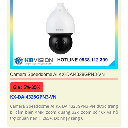
Camera Speeddome AI KX-DAi4328GPN3-VN
Giá : 5%-35%
KX-DAi4328GPN3-VN
Camera Speeddome AI KX-DAi4328GPN3-VN được trang
bị cảm biến 4MP, zoom quang 32x, zoom số 16x và hỗ
trợ chuẩn nén H.265+. Độ nhạy sáng 0