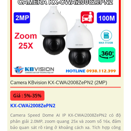
Camera KBvision KX-CWAi2008ZePN2 (2MP)
Giá : 5%-35%
KX-CWAi2008ZePN2
Camera Speed Dome AI IP KX-CWAi2008ZePN2 có độ
phân giải 2.0MP, zoom quang 25x và zoom số 16x, đảm
bảo quan sát rõ ràng ở khoảng cách xa. Tích hợp công