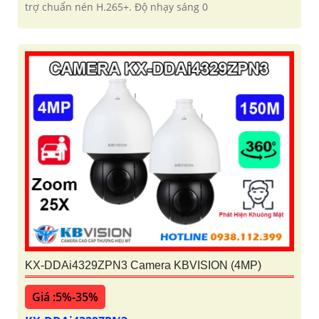
trợ chuẩn nén H.265+. Độ nhạy sáng 0
KX-DDAi4329ZPN3 Camera KBVISION (4MP)
Giá :5%-35%