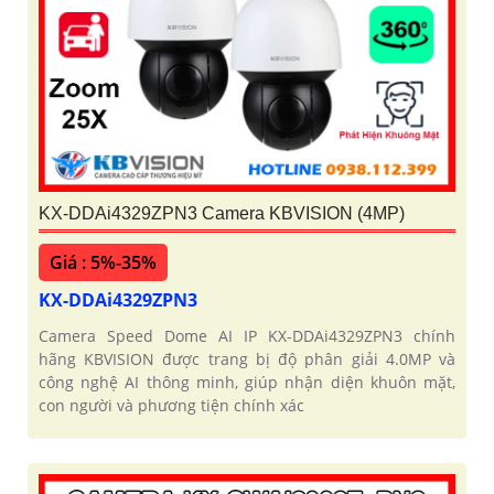
KX-DDAi4329ZPN3 Camera KBVISION (4MP)
Giá : 5%-35%
KX-DDAi4329ZPN3
Camera Speed Dome AI IP KX-DDAi4329ZPN3 chính
hãng KBVISION được trang bị độ phân giải 4.0MP và
công nghệ AI thông minh, giúp nhận diện khuôn mặt,
con người và phương tiện chính xác