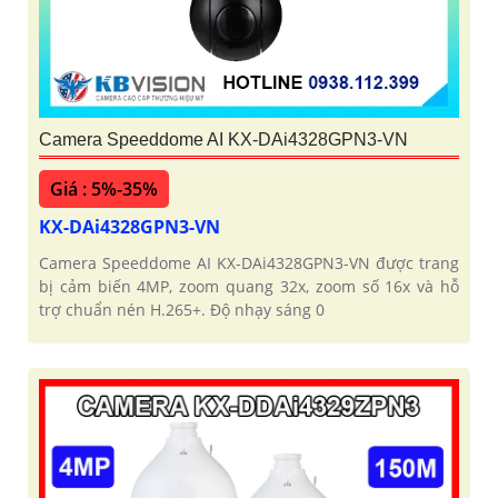
'
Camera Speeddome AI KX-DAi4328GPN3-VN
Giá : 5%-35%
KX-DAi4328GPN3-VN
Camera Speeddome AI KX-DAi4328GPN3-VN được trang
bị cảm biến 4MP, zoom quang 32x, zoom số 16x và hỗ
trợ chuẩn nén H.265+. Độ nhạy sáng 0