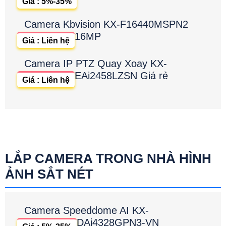
Giá : 5%-35%
Camera Kbvision KX-F16440MSPN2
16MP
Giá : Liên hệ
Camera IP PTZ Quay Xoay KX-
EAi2458LZSN Giá rẻ
Giá : Liên hệ
LẮP CAMERA TRONG NHÀ HÌNH
ẢNH SẮT NÉT
Camera Speeddome AI KX-
DAi4328GPN3-VN