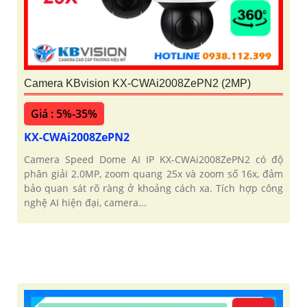
Camera KBvision KX-CWAi2008ZePN2 (2MP)
Giá : 5%-35%
KX-CWAi2008ZePN2
Camera Speed Dome AI IP KX-CWAi2008ZePN2 có độ
phân giải 2.0MP, zoom quang 25x và zoom số 16x, đảm
bảo quan sát rõ ràng ở khoảng cách xa. Tích hợp công
nghệ AI hiện đại, camera...