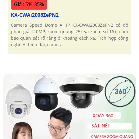
Giá : 5%-35%
KX-CWAi2008ZePN2
Camera Speed Dome AI IP KX-CWAi2008ZePN2 có độ
phân giải 2.0MP, zoom quang 25x và zoom số 16x, đảm
bảo quan sát rõ ràng ở khoảng cách xa. Tích hợp công
nghệ AI hiện đại, camera...