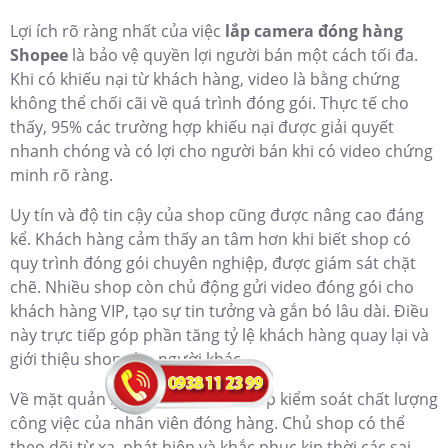
Giải pháp
camera đóng hàng Shopee
mang lại nhiều ưu
điểm vượt trội so với các phương pháp truyền thống.
Đầu tiên phải kể đến tính tự động và liên tục của hệ
thống. Không như việc dùng điện thoại quay thủ công -
vừa mất thời gian, vừa dễ quên - camera cố định hoạt
động 24/7, đảm bảo không bỏ sót bất kỳ đơn hàng nào.
Khả năng tích hợp với phần mềm quản lý đơn hàng giúp
tiết kiệm thời gian tự động ghi nhận thông tin đơn hàng
và đồng bộ với hệ thống giúp tối ưu hóa quy trình làm
việc và giảm thiểu sai sót do nhập liệu thủ công.
Về mặt chi phí, mặc dù đầu tư ban đầu có thể cao hơn
so với quay thủ công, nhưng xét về lâu dài, camera đóng
hàng tiết kiệm được rất nhiều thời gian và nhân lực. Một
hệ thống camera có thể phục vụ nhiều bàn đóng gói
cùng lúc, hoạt động liên tục mà không cần người giám
sát.