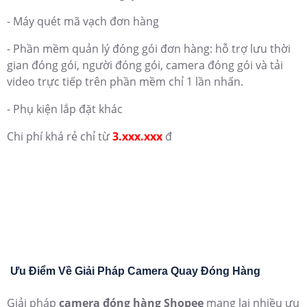
thống. Hệ thống camera được thiết lập để tự động ghi lại
toàn bộ quá trình đóng gói, từ lúc chuẩn bị sản phẩm,
kiểm tra số lượng, đóng thùng cho đến khi dán nhãn vận
chuyển. Mỗi video được đánh dấu thời gian chính xác và
có thể liên kết trực tiếp với mã vận đơn tương ứng.
Combo giải pháp camera đóng hàng Shopee bao gồm:
- Camera soi mã vận đơn cho 2 góc nhìn, vừa nhìn tổng
quát bàn đóng gói vừa nhìn rõ mã vận đơn chi tiết (lưu
trữ hình ảnh đến 20 ngày)
- Máy quét mã vạch đơn hàng
- Phần mềm quản lý đóng gói đơn hàng: hỗ trợ lưu thời
gian đóng gói, người đóng gói, camera đóng gói và tải
video trực tiếp trên phần mềm chỉ 1 lần nhấn.
- Phụ kiện lắp đặt khác
Chi phí khá rẻ chỉ từ
3.xxx.xxx
đ