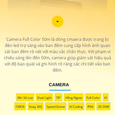
Camera Full Color 50m là dòng cmaera được trang bị
đèn led trợ sáng vào ban đêm cung cấp hình ảnh quan
sát ban đêm rõ nét với màu sắc chân thực. Với phạm vi
chiếu sáng lên đến 50m, camera giúp giám sát hiệu quả
với độ bao quát và ghi hình rõ ràng các chi tiết vào ban
đêm.
CAMERA
Mic Và Loa
Dual Light
78°
Hồng Ngoại
Full Color
AI
CMOS
Xoay 360
Speed Dome
AI Coding
IP66
3D DNR