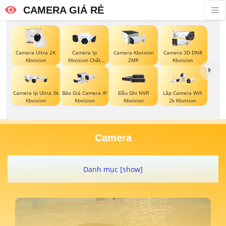
CAMERA GIÁ RẺ
Camera Ultra 2K
Camera Ip
Camera Kbvision
Camera 3D DNR
Kbvision
Kbvision Chất
2MP
Kbvision
Lượng
Báo Giá Camera IP
Camera Ip Ultra 3k
Đầu Ghi NVR
Lắp Camera Wifi
Kbvision
Kbvision
Kbvision
2k Kbvision
Camera