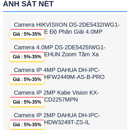
ẢNH SẮT NÉT
Camera HIKVISIION DS-2DE5432IWG1-
E Độ Phân Giải 4.0MP
Giá : 5%-35%
Camera 4.0MP DS-2DE5425IWG1-
EHUN Zoom Tầm Xa
Giá : 5%-35%
Camera IP 4MP DAHUA DH-IPC-
HFW2449M-AS-B-PRO
Giá : 5%-35%
Camera IP 2MP Kabe Vision KX-
CD2257MPN
Giá : 5%-35%
Camera IP 2MP DAHUA DH-IPC-
HDW3249T-ZS-IL
Giá : 5%-35%