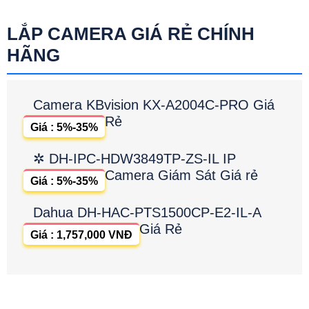
LẮP CAMERA GIÁ RẺ CHÍNH
HÃNG
Camera KBvision KX-A2004C-PRO Giá
Rẻ
Giá : 5%-35%
✲ DH-IPC-HDW3849TP-ZS-IL IP
Camera Giám Sát Giá rẻ
Giá : 5%-35%
Dahua DH-HAC-PTS1500CP-E2-IL-A
Giá Rẻ
Giá : 1,757,000 VNĐ