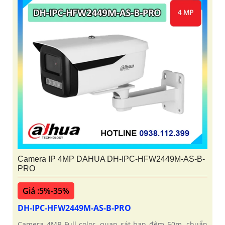
Camera IP 4MP DAHUA DH-IPC-HFW2449M-AS-B-
PRO
Giá :5%-35%
DH-IPC-HFW2449M-AS-B-PRO
Camera 4MP Full-color, quan sát ban đêm 50m, chuẩn