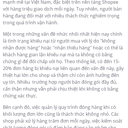
dome giá rẻ công nghệ ánh sáng kép thông minh HD
2MP WizColor HDCVI Fixed-focal Bullet Camera công
nghệ AI-ISP chống ngược sáng DWDR hồng ngoại 50m
công nghệ Starlight cho giám sát ban đêm tốt. Phù hợp
lắp ngoài trời kho hàng nhà xưởng
Nhìn Nhận Vấn Đề Đóng Hàng Shopee Hiện Nay
Như bạn đã biết, sàn thương mại điện tử đang phát triển
mạnh mẽ tại Việt Nam, đặc biệt trên nền tảng Shopee
với hàng triệu giao dịch mỗi ngày. Tuy nhiên, người bán
hàng đang đối mặt với nhiều thách thức nghiêm trọng
trong quá trình vận hành.
Một trong những vấn đề nhức nhối nhất hiện nay chính
là tình trạng khiếu nại từ người mua với lý do "không
nhận được hàng" hoặc "nhận thiếu hàng" hoặc có thể là
khách hàng gian lận khiếu nại mà ta không có bằng