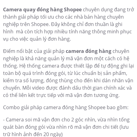
không thể chứng minh mình đã đóng gói đúng và đủ sản
phẩm.
Quay trở lại vấn đề, để có thể giúp bạn giải quyết mọi
khiếu nại một cách ổn thỏa và đỡ tốn nhiều công sức thì
hôm nay An Thành Phát xin được giới thiệu đến các bạn
giải pháp
camera đóng hàng Shopee
, soi rõ mã vận đơn
với mức chi phí tiết kiệm.
Giải Pháp Lắp Camera Đóng Hàng Shopee - Quản Lý
Mã Vận Đơn
Camera quay đóng hàng Shopee
chuyên dụng đang trở
thành giải pháp tối ưu cho các nhà bán hàng chuyên
nghiệp trên Shopee. Đây không chỉ đơn thuần là ghi
hình mà còn tích hợp nhiều tính năng thông minh phục
vụ cho việc quản lý đơn hàng.
Điểm nổi bật của giải pháp
camera đóng hàng
chuyên
nghiệp là khả năng quản lý mã vận đơn một cách có hệ