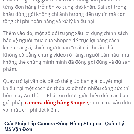
chứng gì để đối chấp với họ. Theo thống kê, có đến 15-
20% đơn hàng bị khiếu nại liên quan đến vấn đề này, gây
thiệt hại lớn cho shop và thậm chí còn ảnh hưởng đến
uy tín. Nhiều trường hợp người bán đóng gói đầy đủ,
cẩn thận nhưng vẫn phải chịu thiệt khi không có bằng
chứng xác thực.
Bên cạnh đó, việc quản lý quy trình đóng hàng khi có
khối lượng đơn lớn cũng là thách thức không nhỏ. Các
shop phải xử lý hàng trăm đơn mỗi ngày, việc kiểm soát
chất lượng đóng gói và đảm bảo đúng sản phẩm cho
từng đơn hàng trở nên vô cùng khó khăn. Sai sót trong
khâu đóng gói không chỉ ảnh hưởng đến uy tín mà còn
tăng chi phí hoàn hàng và xử lý khiếu nại.
Thêm vào đó, một số đối tượng xấu lợi dụng chính sách
bảo vệ người mua của Shopee để trục lợi bằng cách
khiếu nại giả, khiến người bán "mất cả chì lẫn chài".
Không có bằng chứng video rõ ràng, người bán hầu như