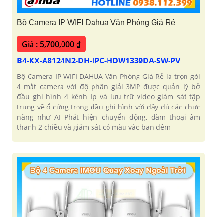
Bộ Camera IP WIFI Dahua Văn Phòng Giá Rẻ
Giá : 5,700,000 ₫
B4-KX-A8124N2-DH-IPC-HDW1339DA-SW-PV
Bộ Camera IP WIFI DAHUA Văn Phòng Giá Rẻ là trọn gói
4 mắt camera với độ phân giải 3MP được quản lý bở
đầu ghi hình 4 kênh Ip và lưu trữ video giám sát tập
trung về ổ cứng trong đầu ghi hình với đầy đủ các chưc
năng như AI Phát hiện chuyển động, đàm thoại âm
thanh 2 chiều và giám sát có màu vào ban đêm