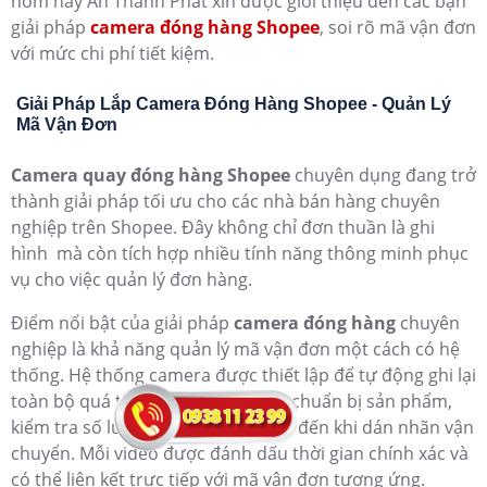
hôm nay An Thành Phát xin được giới thiệu đến các bạn
giải pháp
camera đóng hàng Shopee
, soi rõ mã vận đơn
với mức chi phí tiết kiệm.
Giải Pháp Lắp Camera Đóng Hàng Shopee - Quản Lý
Mã Vận Đơn
Camera quay đóng hàng Shopee
chuyên dụng đang trở
thành giải pháp tối ưu cho các nhà bán hàng chuyên
nghiệp trên Shopee. Đây không chỉ đơn thuần là ghi
hình mà còn tích hợp nhiều tính năng thông minh phục
vụ cho việc quản lý đơn hàng.
Điểm nổi bật của giải pháp
camera đóng hàng
chuyên
nghiệp là khả năng quản lý mã vận đơn một cách có hệ
thống. Hệ thống camera được thiết lập để tự động ghi lại
toàn bộ quá trình đóng gói, từ lúc chuẩn bị sản phẩm,
kiểm tra số lượng, đóng thùng cho đến khi dán nhãn vận
chuyển. Mỗi video được đánh dấu thời gian chính xác và
có thể liên kết trực tiếp với mã vận đơn tương ứng.