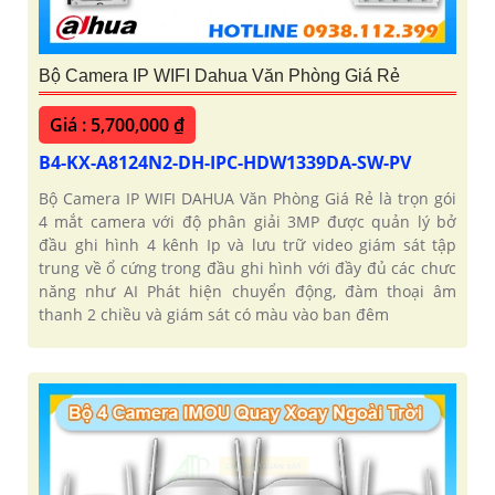
Bộ Camera IP WIFI Dahua Văn Phòng Giá Rẻ
Giá : 5,700,000 ₫
B4-KX-A8124N2-DH-IPC-HDW1339DA-SW-PV
Bộ Camera IP WIFI DAHUA Văn Phòng Giá Rẻ là trọn gói
4 mắt camera với độ phân giải 3MP được quản lý bở
đầu ghi hình 4 kênh Ip và lưu trữ video giám sát tập
trung về ổ cứng trong đầu ghi hình với đầy đủ các chưc
năng như AI Phát hiện chuyển động, đàm thoại âm
thanh 2 chiều và giám sát có màu vào ban đêm