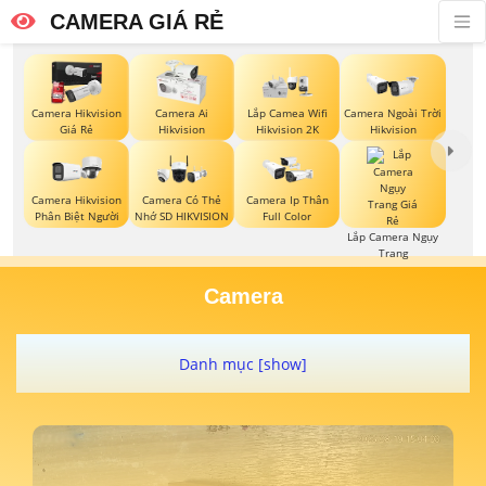
CAMERA GIÁ RẺ
Camera Hikvision
Camera Ai
Lắp Camea Wifi
Camera Ngoài Trời
Giá Rẻ
Hikvision
Hikvision 2K
Hikvision
Camera Hikvision
Camera Có Thẻ
Camera Ip Thân
Phân Biệt Người
Nhớ SD HIKVISION
Full Color
Lắp Camera Ngụy
Trang
Camera