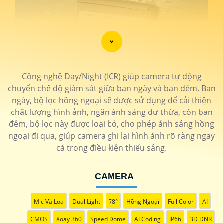
Công nghệ Day/Night (ICR) giúp camera tự động
chuyển chế độ giám sát giữa ban ngày và ban đêm. Ban
ngày, bộ lọc hồng ngoại sẽ được sử dụng để cải thiện
chất lượng hình ảnh, ngăn ánh sáng dư thừa, còn ban
đêm, bộ lọc này được loại bỏ, cho phép ánh sáng hồng
ngoại đi qua, giúp camera ghi lại hình ảnh rõ ràng ngay
cả trong điều kiện thiếu sáng.
CAMERA
Mic Và Loa
Dual Light
78°
Hồng Ngoại
Full Color
AI
CMOS
Xoay 360
Speed Dome
AI Coding
IP66
3D DNR