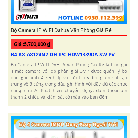
Bộ Camera IP WIFI Dahua Văn Phòng Giá Rẻ
Giá :5,700,000 ₫
B4-KX-A8124N2-DH-IPC-HDW1339DA-SW-PV
Bộ Camera IP WIFI DAHUA Văn Phòng Giá Rẻ là trọn gói
4 mắt camera với độ phân giải 3MP được quản lý bở
đầu ghi hình 4 kênh Ip và lưu trữ video giám sát tập
trung về ổ cứng trong đầu ghi hình với đầy đủ các chưc
năng như AI Phát hiện chuyển động, đàm thoại âm
thanh 2 chiều và giám sát có màu vào ban đêm