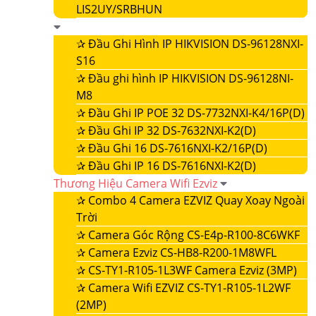
LIS2UY/SRBHUN
✰
Đầu Ghi Hình IP HIKVISION DS-96128NXI-
S16
✰
Đầu ghi hình IP HIKVISION DS-96128NI-
M8
✰
Đầu Ghi IP POE 32 DS-7732NXI-K4/16P(D)
✰
Đầu Ghi IP 32 DS-7632NXI-K2(D)
✰
Đầu Ghi 16 DS-7616NXI-K2/16P(D)
✰
Đầu Ghi IP 16 DS-7616NXI-K2(D)
Thương Hiệu Camera Wifi Ezviz
✰
Combo 4 Camera EZVIZ Quay Xoay Ngoài
Trời
✰
Camera Góc Rộng CS-E4p-R100-8C6WKF
✰
Camera Ezviz CS-HB8-R200-1M8WFL
✰
CS-TY1-R105-1L3WF Camera Ezviz (3MP)
✰
Camera Wifi EZVIZ CS-TY1-R105-1L2WF
(2MP)