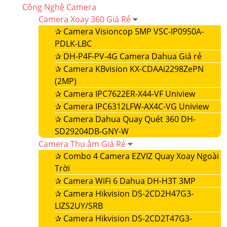
Công Nghệ Camera
Camera Xoay 360 Giá Rẻ
✰
Camera Visioncop 5MP VSC-IP0950A-
PDLK-LBC
✰
DH-P4F-PV-4G Camera Dahua Giá rẻ
✰
Camera KBvision KX-CDAAi2298ZePN
(2MP)
✰
Camera IPC7622ER-X44-VF Uniview
✰
Camera IPC6312LFW-AX4C-VG Uniview
✰
Camera Dahua Quay Quét 360 DH-
SD29204DB-GNY-W
Camera Thu âm Giá Rẻ
✰
Combo 4 Camera EZVIZ Quay Xoay Ngoài
Trời
✰
Camera WiFi 6 Dahua DH-H3T 3MP
✰
Camera Hikvision DS-2CD2H47G3-
LIZS2UY/SRB
✰
Camera Hikvision DS-2CD2T47G3-