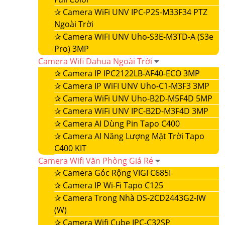
✰
Camera WiFi UNV IPC-P2S-M33F34 PTZ
Ngoài Trời
✰
Camera WiFi UNV Uho-S3E-M3TD-A (S3e
Pro) 3MP
Camera Wifi Dahua Ngoài Trời
✰
Camera IP IPC2122LB-AF40-ECO 3MP
✰
Camera IP WiFI UNV Uho-C1-M3F3 3MP
✰
Camera WiFi UNV Uho-B2D-M5F4D 5MP
✰
Camera WiFi UNV IPC-B2D-M3F4D 3MP
✰
Camera AI Dùng Pin Tapo C400
✰
Camera AI Năng Lượng Mặt Trời Tapo
C400 KIT
Camera Wifi Văn Phòng Giá Rẻ
✰
Camera Góc Rộng VIGI C685I
✰
Camera IP Wi-Fi Tapo C125
✰
Camera Trong Nhà DS-2CD2443G2-IW
(W)
✰
Camera Wifi Cube IPC-C32SP