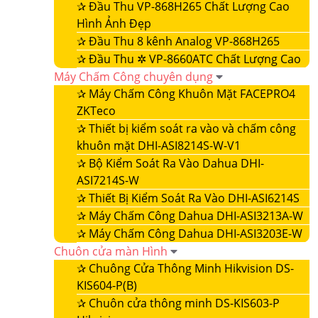
✰
Đầu Thu VP-868H265 Chất Lượng Cao
Hình Ảnh Đẹp
✰
Đầu Thu 8 kênh Analog VP-868H265
✰
Đầu Thu ✲ VP-8660ATC Chất Lượng Cao
Máy Chấm Công chuyên dụng
✰
Máy Chấm Công Khuôn Mặt FACEPRO4
ZKTeco
✰
Thiết bị kiểm soát ra vào và chấm công
khuôn mặt DHI-ASI8214S-W-V1
✰
Bộ Kiểm Soát Ra Vào Dahua DHI-
ASI7214S-W
✰
Thiết Bị Kiểm Soát Ra Vào DHI-ASI6214S
✰
Máy Chấm Công Dahua DHI-ASI3213A-W
✰
Máy Chấm Công Dahua DHI-ASI3203E-W
Chuôn cửa màn Hình
✰
Chuông Cửa Thông Minh Hikvision DS-
KIS604-P(B)
✰
Chuôn cửa thông minh DS-KIS603-P