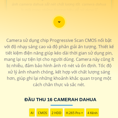
ảnh camera dahua sắt nét chất lượng tốt. camera dahua
là một trong những thương hiệu dễ sử dụng🛒
LẮP CAMERA DAHUA GIÁ RẺ
Camera sử dụng chip Progressive Scan CMOS nổi bật
GIÁ LẮP
với độ nhạy sáng cao và độ phân giải ấn tượng. Thiết kế
🔮 Lắp camera Dahua quay xoay/td>
tiết kiệm điện năng giúp kéo dài thời gian sử dụng pin,
🔷
330.000 VNĐ
Camera xoay 360 zoom xa hình ảnh sắt nét
Camera
mang lại sự tiện lợi cho người dùng. Camera này cũng ít
Speedom
bị nhiễu, đảm bảo hình ảnh rõ nét và ổn định. Tốc độ
🔊 Camera IP Dahua giá rẻ
xử lý ảnh nhanh chóng, kết hợp với chất lượng sáng
hơn, giúp ghi lại những khoảnh khắc quan trọng một
🔖
120.000 VNĐ
Camera Ip hình ảnh FULL HD 1080p hồng ngoại
30m
DH-IPC-HDW1230DT1-S5
cách chân thực và sắc nét.
🔈 Camera Dahua Công Nghê AI
🔷
680.000 VNĐ
Chất lượng full hd báo động chống trộm chủ động
ĐẦU THU 16 CAMERAH DAHUA
DH-IPC-HFW5541TP-ASE
🏅 Camera Dahua giá rẻ FULL HD
AI
CMOS
2 HDD
H.265 Pro +
4 Kênh