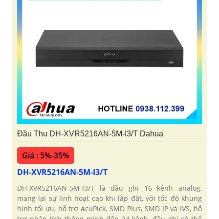
Đầu Thu DH-XVR5216AN-5M-I3/T Dahua
Giá : 5%-35%
DH-XVR5216AN-5M-I3/T
DH-XVR5216AN-5M-I3/T là đầu ghi 16 kênh analog,
mang lại sự linh hoạt cao khi lắp đặt, với tốc độ khung
hình tối ưu, hỗ trợ AcuPick, SMD Plus, SMD IP và IVS, hỗ
trợ phân tích thông minh đến 24 kênh, đầu ghi có thể