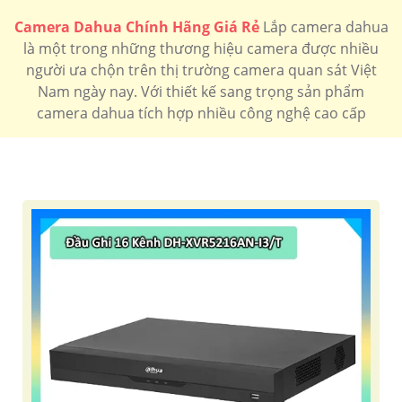
🔖
120.000 VNĐ
hồng ngoại 30m độ phân giải full hd 1080P
DH-
IPC-HDW1230T1P-S5
Camera Dahua Chính Hãng Giá Rẻ
Lắp camera dahua
là một trong những thương hiệu camera được nhiều
💰 Camera Dahua 4k Rẻ Nhất
người ưa chộn trên thị trường camera quan sát Việt
🔖
400.000 VNĐ
Camera Thân hồng ngoại độ phân giải 4k
DH-
Nam ngày nay. Với thiết kế sang trọng sản phẩm
HAC-HFW1801DP
camera dahua tích hợp nhiều công nghệ cao cấp
🔔 Camera Dahua FULL Color
🔷
130.000 VNĐ
Camera có màu ban đêm giá rẻ độ phân giải full hd
DH-HAC-HFW1500TLMP-IL-A
Camera
Camera
Camera
camera
Camera
speedom
Ip
4k
2k
Ai
Dahua
Dahua
Dahua
dahua
D