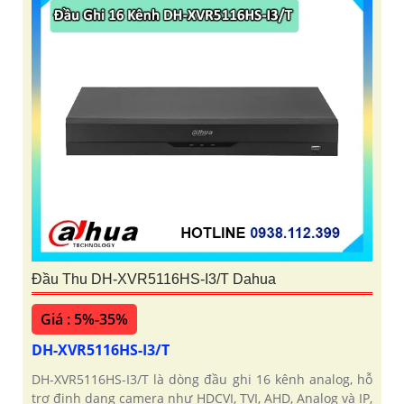
Đầu Thu DH-XVR5116HS-I3/T Dahua
Giá : 5%-35%
DH-XVR5116HS-I3/T
DH-XVR5116HS-I3/T là dòng đầu ghi 16 kênh analog, hỗ
trợ định dạng camera như HDCVI, TVI, AHD, Analog và IP,