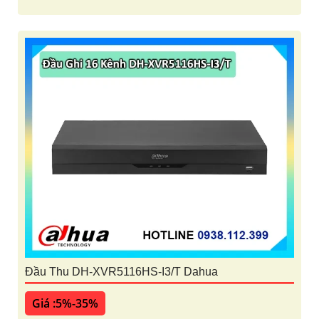
Đầu Thu DH-XVR5116HS-I3/T Dahua
Giá :5%-35%