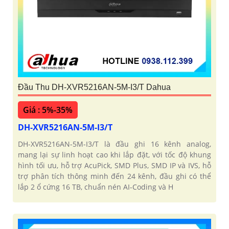
Đầu Thu DH-XVR5216AN-5M-I3/T Dahua
Giá : 5%-35%
DH-XVR5216AN-5M-I3/T
DH-XVR5216AN-5M-I3/T là đầu ghi 16 kênh analog,
mang lại sự linh hoạt cao khi lắp đặt, với tốc độ khung
hình tối ưu, hỗ trợ AcuPick, SMD Plus, SMD IP và IVS, hỗ
trợ phân tích thông minh đến 24 kênh, đầu ghi có thể
lắp 2 ổ cứng 16 TB, chuẩn nén AI-Coding và H