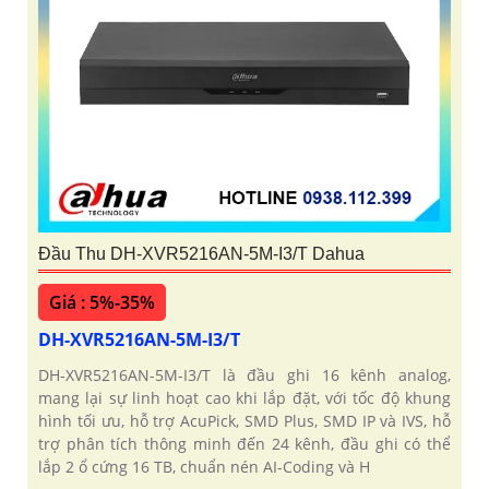
Đầu Thu DH-XVR5216AN-5M-I3/T Dahua
Giá : 5%-35%
DH-XVR5216AN-5M-I3/T
DH-XVR5216AN-5M-I3/T là đầu ghi 16 kênh analog,
mang lại sự linh hoạt cao khi lắp đặt, với tốc độ khung
hình tối ưu, hỗ trợ AcuPick, SMD Plus, SMD IP và IVS, hỗ
trợ phân tích thông minh đến 24 kênh, đầu ghi có thể
lắp 2 ổ cứng 16 TB, chuẩn nén AI-Coding và H