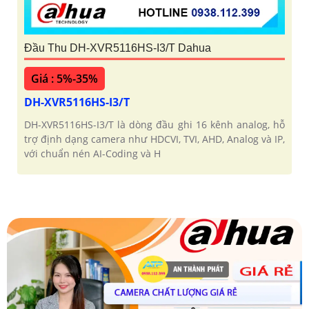
Đầu Thu DH-XVR5116HS-I3/T Dahua
Giá : 5%-35%
DH-XVR5116HS-I3/T
DH-XVR5116HS-I3/T là dòng đầu ghi 16 kênh analog, hỗ
trợ định dạng camera như HDCVI, TVI, AHD, Analog và IP,
với chuẩn nén AI-Coding và H