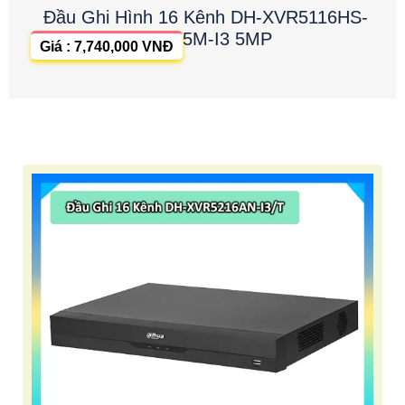
Đầu Ghi Hình 16 Kênh DH-XVR5116HS-
5M-I3 5MP
Giá : 7,740,000 VNĐ