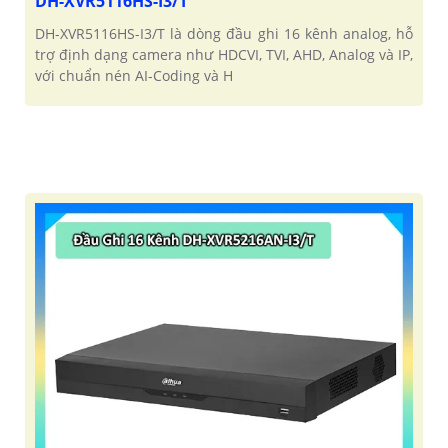
DH-XVR5116HS-I3/T
DH-XVR5116HS-I3/T là dòng đầu ghi 16 kênh analog, hỗ
trợ định dạng camera như HDCVI, TVI, AHD, Analog và IP,
với chuẩn nén AI-Coding và H