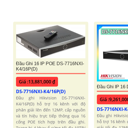
Đầu Ghi 16 IP POE DS-7716NXI-
K4/16P(D)
Giá :13,881,000 ₫
Đầu Ghi IP 16
DS-7716NXI-K4/16P(D)
Đầu ghi Hikvision DS-7716NXI-
Giá :9,261,00
K4/16P(D) hỗ trợ 16 kênh với độ
DS-7716NXI-K
phân giải lên đến 12MP, cấp nguồn
Đầu ghi Hikvisi
và tín hiệu trực tiếp thông qua 16
hỗ trợ 16 kênh
cổng POE tích hợp trên đầu ghi.
giải tối đa 12M
Trang bị 4 khay ổ cứng tối đa 10TB/