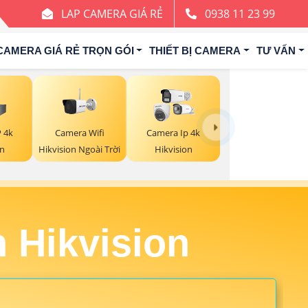
LAP CAMERA GIÁ RẺ
0938 11 23 99
CAMERA GIÁ RẺ TRỌN GÓI
THIẾT BỊ CAMERA
TƯ VẤN
Camera Wifi
P 4k
Camera Ip 4k
Hikvision Ngoài Trời
on
Hikvision
 Hikvision