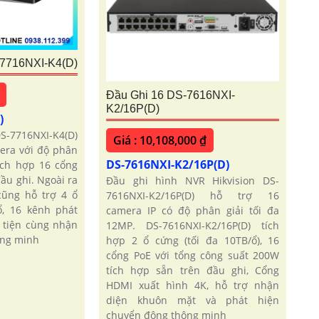
-7716NXI-K4(D)
Đầu Ghi 16 DS-7616NXI-
K2/16P(D)
)
DS-7716NXI-K4(D)
Giá : 10,108,000 ₫
era với độ phân
DS-7616NXI-K2/16P(D)
tích hợp 16 cổng
đầu ghi. Ngoài ra
Đầu ghi hình NVR Hikvision DS-
ũng hỗ trợ 4 ổ
7616NXI-K2/16P(D) hỗ trợ 16
ổ, 16 kênh phát
camera IP có độ phân giải tối đa
 tiện cùng nhận
12MP. DS-7616NXI-K2/16P(D) tích
ông minh
hợp 2 ổ cứng (tối đa 10TB/ổ), 16
cổng PoE với tổng công suất 200W
tích hợp sẵn trên đầu ghi, Cổng
HDMI xuất hình 4K, hỗ trợ nhận
diện khuôn mặt và phát hiện
chuyển động thông minh