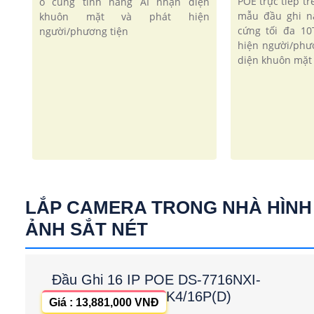
POE trực tiếp tr
ổ cùng tính năng AI nhận diện
mẫu đầu ghi n
khuôn mặt và phát hiện
cứng tối đa 10
người/phương tiện
hiện người/phư
diện khuôn mặt
LẮP CAMERA TRONG NHÀ HÌNH
ẢNH SẮT NÉT
Đầu Ghi 16 IP POE DS-7716NXI-
K4/16P(D)
Giá : 13,881,000 VNĐ