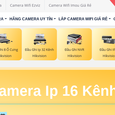
a
Camera Wifi Ezviz
Camera Wifi Imou Giá Rẻ
RA
HÃNG CAMERA UY TÍN
LẮP CAMERA WIFI GIÁ RẺ
hi 8 Ổ Cưng
Đầu Ghi Ip 32 Kênh
Đầu Ghi NVR
Đầu Ghi I
ikvision
Hikvision
Hikvision
Hikvisi
amera Ip 16 Kênh