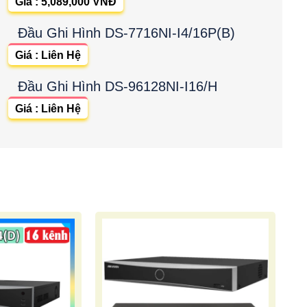
Giá : 5,089,000 VNĐ
Đầu Ghi Hình DS-7716NI-I4/16P(B)
Giá : Liên Hệ
Đầu Ghi Hình DS-96128NI-I16/H
Giá : Liên Hệ