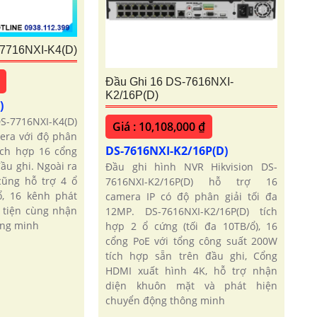
-7716NXI-K4(D)
Đầu Ghi 16 DS-7616NXI-
K2/16P(D)
)
DS-7716NXI-K4(D)
Giá : 10,108,000 ₫
era với độ phân
DS-7616NXI-K2/16P(D)
tích hợp 16 cổng
đầu ghi. Ngoài ra
Đầu ghi hình NVR Hikvision DS-
ũng hỗ trợ 4 ổ
7616NXI-K2/16P(D) hỗ trợ 16
ổ, 16 kênh phát
camera IP có độ phân giải tối đa
 tiện cùng nhận
12MP. DS-7616NXI-K2/16P(D) tích
ông minh
hợp 2 ổ cứng (tối đa 10TB/ổ), 16
cổng PoE với tổng công suất 200W
tích hợp sẵn trên đầu ghi, Cổng
HDMI xuất hình 4K, hỗ trợ nhận
diện khuôn mặt và phát hiện
chuyển động thông minh