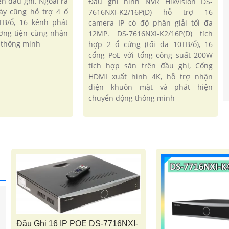
ên đầu ghi. Ngoài ra
Đầu ghi hình NVR Hikvision DS-
ày cũng hỗ trợ 4 ổ
7616NXI-K2/16P(D) hỗ trợ 16
TB/ổ, 16 kênh phát
camera IP có độ phân giải tối đa
ơng tiện cùng nhận
12MP. DS-7616NXI-K2/16P(D) tích
 thông minh
hợp 2 ổ cứng (tối đa 10TB/ổ), 16
cổng PoE với tổng công suất 200W
tích hợp sẵn trên đầu ghi, Cổng
HDMI xuất hình 4K, hỗ trợ nhận
diện khuôn mặt và phát hiện
'
chuyển động thông minh
Đầu Ghi 16 IP POE DS-7716NXI-