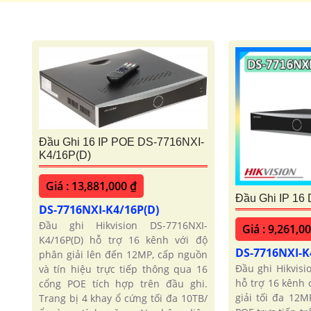
Camera speedom
Camera Ip Hi
Đầu Ghi Hikvision
Đầu Ghi 16 IP POE DS-7716NXI-
K4/16P(D)
Giá : 13,881,000 ₫
Đầu Ghi IP 16
DS-7716NXI-K4/16P(D)
Đầu ghi Hikvision DS-7716NXI-
Giá : 9,261,0
K4/16P(D) hỗ trợ 16 kênh với độ
DS-7716NXI-K
phân giải lên đến 12MP, cấp nguồn
Đầu ghi Hikvisi
và tín hiệu trực tiếp thông qua 16
hỗ trợ 16 kênh
cổng POE tích hợp trên đầu ghi.
giải tối đa 12M
Trang bị 4 khay ổ cứng tối đa 10TB/