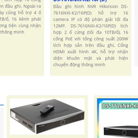
ên đầu ghi. Ngoài ra
Đầu ghi hình NVR Hikvision DS-
ày cũng hỗ trợ 4 ổ
7616NXI-K2/16P(D) hỗ trợ 16
TB/ổ, 16 kênh phát
camera IP có độ phân giải tối đa
ơng tiện cùng nhận
12MP. DS-7616NXI-K2/16P(D) tích
 thông minh
hợp 2 ổ cứng (tối đa 10TB/ổ), 16
cổng PoE với tổng công suất 200W
tích hợp sẵn trên đầu ghi, Cổng
HDMI xuất hình 4K, hỗ trợ nhận
diện khuôn mặt và phát hiện
chuyển động thông minh