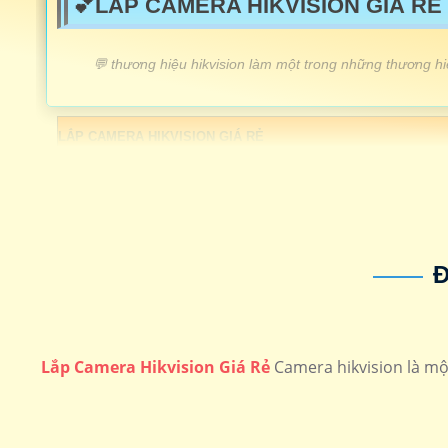
💕LẮP CAMERA HIKVISION GIÁ RẺ 
️💬 thương hiệu hikvision làm một trong những thương h
LẮP CAMERA HIKVISION GIÁ RẺ
🔮 Lắp camera Speedom Hikvision
🔊 Camera Hikvision Báo Động
🔈 Camera Hikvision Có Màu Ban Đêm
Đ
🏅 Camera Camera up trần Hikvision
💰 Lắp Camera Ống Kính Rộng
Lắp Camera Hikvision Giá Rẻ
Camera hikvision là mộ
🔔 Camera Hikvision Có Màu Ban đêm