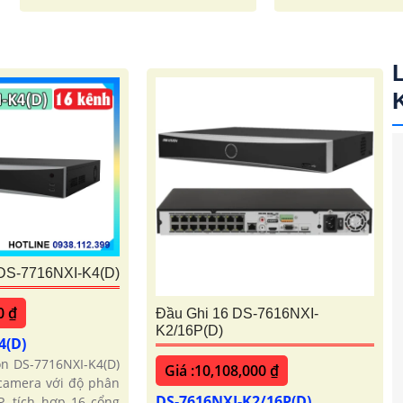
 DS-7716NXI-K4(D)
0 ₫
Đầu Ghi 16 DS-7616NXI-
K2/16P(D)
4(D)
on DS-7716NXI-K4(D)
Giá :10,108,000 ₫
 camera với độ phân
DS-7616NXI-K2/16P(D)
P, tích hợp 16 cổng