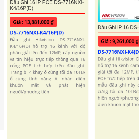
Đầu Ghi 16 IP POE DS-7716NXI-
K4/16P(D)
Giá : 13,881,000 ₫
Đầu Ghi IP 16 DS
DS-7716NXI-K4/16P(D)
Đầu ghi Hikvision DS-7716NXI-
Giá : 9,261,000 ₫
K4/16P(D) hỗ trợ 16 kênh với độ
DS-7716NXI-K4(D
phân giải lên đến 12MP, cấp nguồn
Đầu ghi Hikvision 
và tín hiệu trực tiếp thông qua 16
hỗ trợ 16 kênh cam
cổng POE tích hợp trên đầu ghi.
giải tối đa 12MP, 
Trang bị 4 khay ổ cứng tối đa 10TB/
POE trực tiếp trên 
ổ cùng tính năng AI nhận diện
mẫu đầu ghi này c
khuôn mặt và phát hiện
cứng tối đa 10TB/
người/phương tiện
hiện người/phương
diện khuôn mặt th