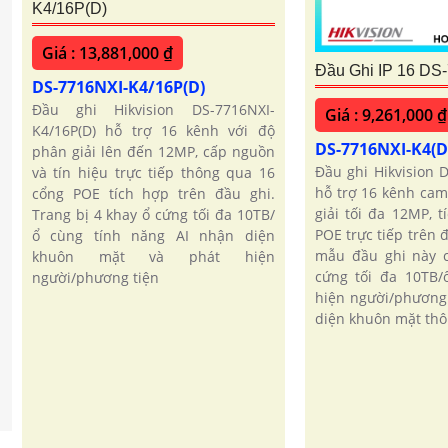
K4/16P(D)
Giá : 13,881,000 ₫
Đầu Ghi IP 16 DS
DS-7716NXI-K4/16P(D)
Đầu ghi Hikvision DS-7716NXI-
Giá : 9,261,000 ₫
K4/16P(D) hỗ trợ 16 kênh với độ
DS-7716NXI-K4(D
phân giải lên đến 12MP, cấp nguồn
Đầu ghi Hikvision 
và tín hiệu trực tiếp thông qua 16
hỗ trợ 16 kênh cam
cổng POE tích hợp trên đầu ghi.
giải tối đa 12MP, 
Trang bị 4 khay ổ cứng tối đa 10TB/
POE trực tiếp trên 
ổ cùng tính năng AI nhận diện
mẫu đầu ghi này c
khuôn mặt và phát hiện
cứng tối đa 10TB/
người/phương tiện
hiện người/phương
diện khuôn mặt th