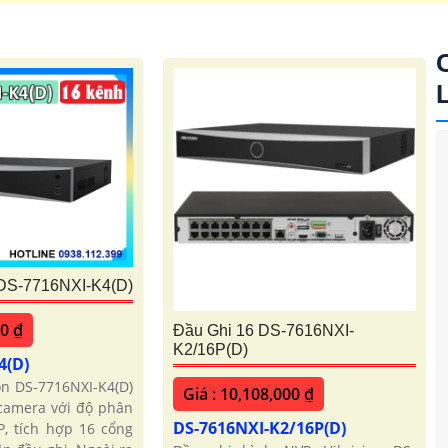
kvision
Camera AI Hikvision
camera 2
 DS-7716NXI-K4(D)
00 ₫
Đầu Ghi 16 DS-7616NXI-
K2/16P(D)
4(D)
on DS-7716NXI-K4(D)
Giá : 10,108,000 ₫
 camera với độ phân
DS-7616NXI-K2/16P(D)
P, tích hợp 16 cổng