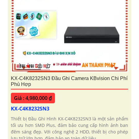
KX-C4K8232SN3 Đầu Ghi Camera KBvision Chi Phí
Phù Hợp
Giá : 4,980,000 ₫
KX-C4K8232SN3
Thiết bị Đầu Ghi Hình KX-C4K8232SN3 là một sản phẩm
tối ưu hơn SMD Plus, đảm bảo cung cấp hình ảnh ban
đêm sáng đẹp. Với công nghệ 2 HDD, thiết bị cho phép
lưu trữ lớn hơn, đảm bảo an toàn dữ liệu