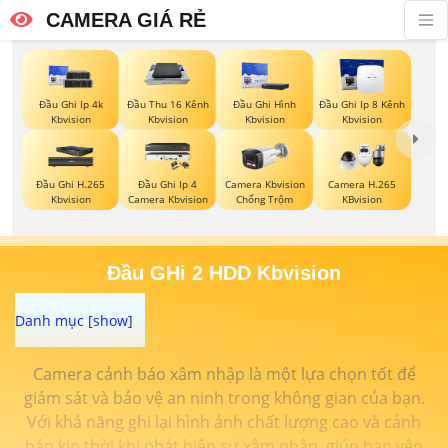
CAMERA GIÁ RẺ
Đầu Ghi Ip 4k
Đầu Thu 16 Kênh
Đầu Ghi Hình
Đầu Ghi Ip 8 Kênh
Kbvision
Kbvision
Kbvision
Kbvision
Đầu Ghi H.265
Đầu Ghi Ip 4
Camera Kbvision
Camera H.265
Kbvision
Camera Kbvision
Chống Trộm
KBvision
Đầu GHi 2 HDD Kbvision
Camera cảnh báo xâm nhập là một lựa chọn tốt để
giám sát và bảo vệ an ninh trong không gian của bạn.
Với khả năng ghi lại hình ảnh chất lượng cao và cảnh
báo kịp thời khi phát hiện sự xâm nhập, giúp bạn yên