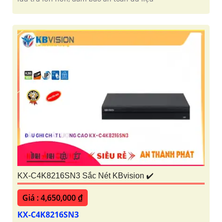
KX-C4K8216SN3 Sắc Nét KBvision ✔️
Giá : 4,650,000 ₫
KX-C4K8216SN3