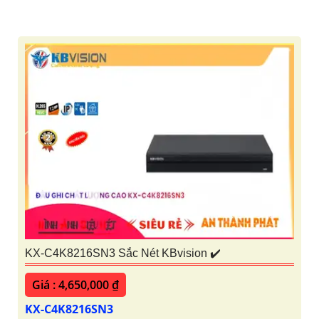
KX-C4K8216SN3 Sắc Nét KBvision ✔️
Giá : 4,650,000 ₫
KX-C4K8216SN3