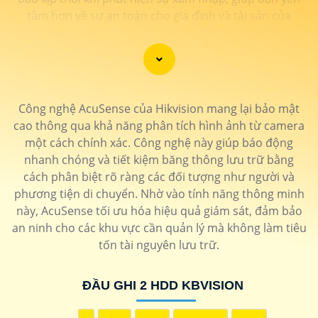
tâm hơn về sự an toàn cho gia đình và tài sản của
mình. Camera cảnh báo xâm nhập sẽ đáp ứng mọi nhu
cầu giám sát và bảo vệ an ninh của bạn một cách hiệu
quả và tiện lợi. Hãy đầu tư vào camera cảnh báo xâm
nhập để tạo ra một môi trường an toàn và bảo vệ cho
gia đình và ngôi nhà của bạn.
Công nghệ AcuSense của Hikvision mang lại bảo mật
cao thông qua khả năng phân tích hình ảnh từ camera
một cách chính xác. Công nghệ này giúp báo động
nhanh chóng và tiết kiệm băng thông lưu trữ bằng
cách phân biệt rõ ràng các đối tượng như người và
phương tiện di chuyển. Nhờ vào tính năng thông minh
này, AcuSense tối ưu hóa hiệu quả giám sát, đảm bảo
an ninh cho các khu vực cần quản lý mà không làm tiêu
tốn tài nguyên lưu trữ.
'
ĐẦU GHI 2 HDD KBVISION