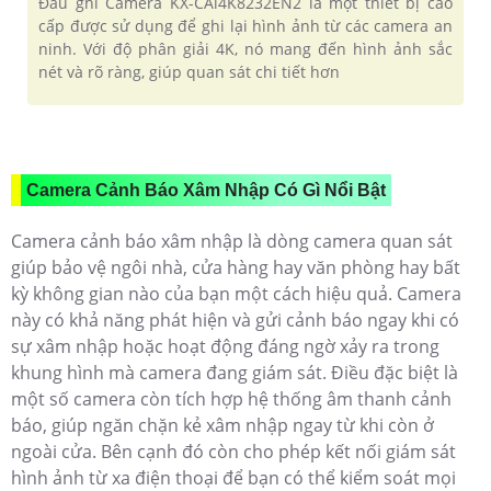
Đầu ghi Camera KX-CAi4K8232EN2 là một thiết bị cao
cấp được sử dụng để ghi lại hình ảnh từ các camera an
ninh. Với độ phân giải 4K, nó mang đến hình ảnh sắc
nét và rõ ràng, giúp quan sát chi tiết hơn
Camera Cảnh Báo Xâm Nhập Có Gì Nổi Bật
Camera cảnh báo xâm nhập là dòng camera quan sát
giúp bảo vệ ngôi nhà, cửa hàng hay văn phòng hay bất
kỳ không gian nào của bạn một cách hiệu quả. Camera
này có khả năng phát hiện và gửi cảnh báo ngay khi có
sự xâm nhập hoặc hoạt động đáng ngờ xảy ra trong
khung hình mà camera đang giám sát. Điều đặc biệt là
một số camera còn tích hợp hệ thống âm thanh cảnh
báo, giúp ngăn chặn kẻ xâm nhập ngay từ khi còn ở
ngoài cửa. Bên cạnh đó còn cho phép kết nối giám sát
hình ảnh từ xa điện thoại để bạn có thể kiểm soát mọi