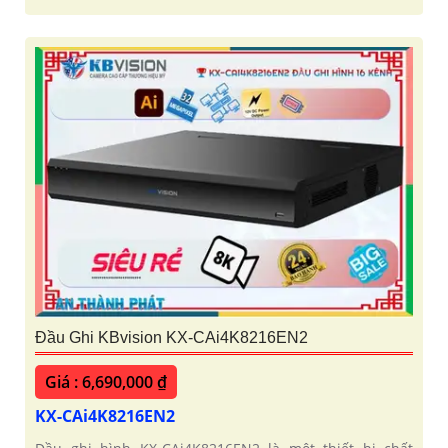
Đầu Ghi KBvision KX-CAi4K8216EN2
Giá : 6,690,000 ₫
KX-CAi4K8216EN2