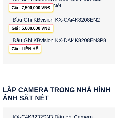
Nét
Giá : 7,500,000 VNĐ
Đầu Ghi KBvision KX-CAi4K8208EN2
Giá : 5,600,000 VNĐ
Đầu Ghi KBvision KX-DAi4K8208EN3P8
Giá : LIÊN HỆ
LẮP CAMERA TRONG NHÀ HÌNH
ẢNH SẮT NÉT
KX-C4K8232SN3 Đầu ghi Camera