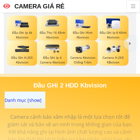
CAMERA GIÁ RẺ
Đầu Ghi Ip 4k
Đầu Thu 16 Kênh
Đầu Ghi Hình
Đầu Ghi Ip 8 Kênh
Kbvision
Kbvision
Kbvision
Kbvision
Đầu Ghi H.265
Đầu Ghi Ip 4
Camera Kbvision
Camera H.265
Kbvision
Camera Kbvision
Chống Trộm
KBvision
Đầu GHi 2 HDD Kbvision
Camera cảnh báo xâm nhập là một lựa chọn tốt để
giám sát và bảo vệ an ninh trong không gian của bạn.
Với khả năng ghi lại hình ảnh chất lượng cao và cảnh
báo kịp thời khi phát hiện sự xâm nhập, giúp bạn yên