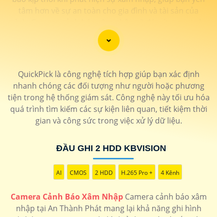
tâm hơn về sự an toàn cho gia đình và tài sản của
mình. Camera cảnh báo xâm nhập sẽ đáp ứng mọi nhu
cầu giám sát và bảo vệ an ninh của bạn một cách hiệu
quả và tiện lợi. Hãy đầu tư vào camera cảnh báo xâm
nhập để tạo ra một môi trường an toàn và bảo vệ cho
gia đình và ngôi nhà của bạn.
QuickPick là công nghệ tích hợp giúp bạn xác định
nhanh chóng các đối tượng như người hoặc phương
tiện trong hệ thống giám sát. Công nghệ này tối ưu hóa
quá trình tìm kiếm các sự kiện liên quan, tiết kiệm thời
gian và công sức trong việc xử lý dữ liệu.
ĐẦU GHI 2 HDD KBVISION
AI
CMOS
2 HDD
H.265 Pro +
4 Kênh
'
Camera Cảnh Báo Xâm Nhập
Camera cảnh báo xâm
nhập tại An Thành Phát mang lại khả năng ghi hình