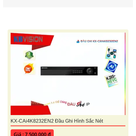
KX-CAi4K8232EN2 Đầu Ghi Hình Sắc Nét
Giá : 7,500,000 ₫