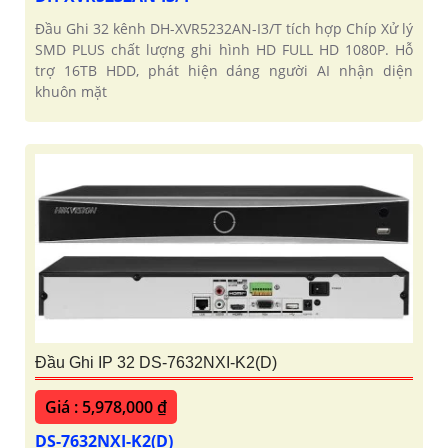
Đầu Ghi 32 kênh DH-XVR5232AN-I3/T tích hợp Chíp Xử lý
SMD PLUS chất lượng ghi hình HD FULL HD 1080P. Hỗ
trợ 16TB HDD, phát hiện dáng người AI nhận diện
khuôn mặt
Đầu Ghi IP 32 DS-7632NXI-K2(D)
Giá : 5,978,000 ₫
DS-7632NXI-K2(D)