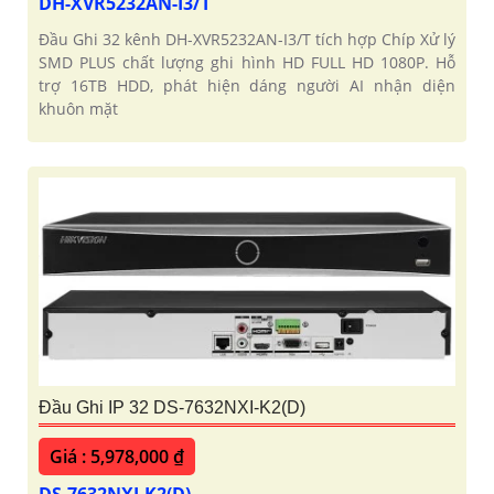
DH-XVR5232AN-I3/T
Đầu Ghi 32 kênh DH-XVR5232AN-I3/T tích hợp Chíp Xử lý
SMD PLUS chất lượng ghi hình HD FULL HD 1080P. Hỗ
trợ 16TB HDD, phát hiện dáng người AI nhận diện
khuôn mặt
Đầu Ghi IP 32 DS-7632NXI-K2(D)
Giá : 5,978,000 ₫
DS-7632NXI-K2(D)