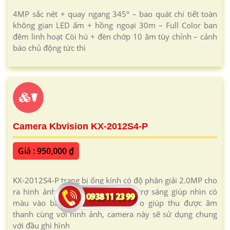
4MP sắc nét + quay ngang 345° – bao quát chi tiết toàn
không gian LED ấm + hồng ngoại 30m – Full Color ban
đêm linh hoạt Còi hú + đèn chớp 10 âm tùy chỉnh – cảnh
báo chủ động tức thì
☤
Camera Kbvision KX-2012S4-P
Giá : 950,000 ₫
KX-2012S4-P trang bị ống kính có độ phân giải 2.0MP cho
ra hình ảnh tốt, trang bị đèn Led trợ sáng giúp nhìn có
màu vào ban đêm, tích hợp micro giúp thu được âm
thanh cùng với hình ảnh, camera này sẽ sử dụng chung
với đầu ghi hình