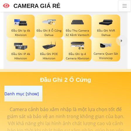
CAMERA GIÁ RẺ
Đầu Ghi Ip 4k
Đầu Ghi 8 Ổ Cứng
Đầu Thu Camera
Đầu Ghi NVR
Kbvision
Dahua
32 Kênh Vantech
Dahua
Camera Quan Sát
Đầu Ghi IP 4k
Đầu Ghi POE
Đầu Ghi Ip 4
Visioncop
Hikvision
Hikvision
Camera Kbvision
Đầu Ghi 2 Ổ Cứng
Camera cảnh báo xâm nhập là một lựa chọn tốt để
giám sát và bảo vệ an ninh trong không gian của bạn.
Với khả năng ghi lại hình ảnh chất lượng cao và cảnh
báo kịp thời khi phát hiện sự xâm nhập, giúp bạn yên