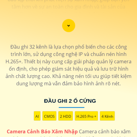
tâm hơn về sự an toàn cho gia đình và tài sản của
mình. Camera cảnh báo xâm nhập sẽ đáp ứng mọi nhu
cầu giám sát và bảo vệ an ninh của bạn một cách hiệu
quả và tiện lợi. Hãy đầu tư vào camera cảnh báo xâm
nhập để tạo ra một môi trường an toàn và bảo vệ cho
gia đình và ngôi nhà của bạn.
Đầu ghi 32 kênh là lựa chọn phổ biến cho các công
trình lớn, sử dụng công nghệ IP và chuẩn nén hình
H.265+. Thiết bị này cung cấp giải pháp quản lý camera
ổn định, cho phép giám sát hiệu quả và lưu trữ hình
ảnh chất lượng cao. Khả năng nén tối ưu giúp tiết kiệm
dung lượng mà vẫn đảm bảo hình ảnh rõ nét.
ĐẦU GHI 2 Ổ CỨNG
AI
CMOS
2 HDD
H.265 Pro +
4 Kênh
Camera Cảnh Báo Xâm Nhập
Camera cảnh báo xâm