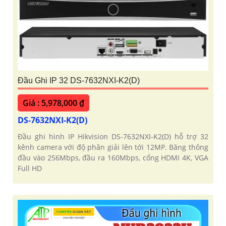
Đầu Ghi IP 32 DS-7632NXI-K2(D)
Giá : 5,978,000 ₫
DS-7632NXI-K2(D)
Đầu ghi hình IP Hikvision DS-7632NXI-K2(D) hỗ trợ 32
kênh camera với độ phân giải lên tới 12MP. Băng thông
đầu vào 256Mbps, đầu ra 160Mbps, cổng HDMI 4K, VGA
Full HD