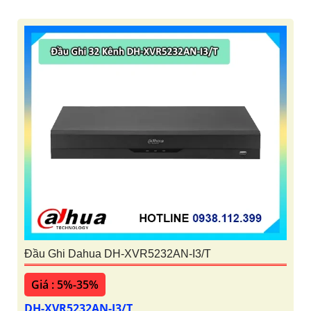
Đầu Ghi Dahua DH-XVR5232AN-I3/T
Giá : 5%-35%
DH-XVR5232AN-I3/T