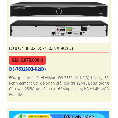
Đầu Ghi IP 32 DS-7632NXI-K2(D)
Giá :5,978,000 ₫
DS-7632NXI-K2(D)
Đầu ghi hình IP Hikvision DS-7632NXI-K2(D) hỗ trợ 32
kênh camera với độ phân giải lên tới 12MP. Băng thông
đầu vào 256Mbps, đầu ra 160Mbps, cổng HDMI 4K, VGA
Full HD