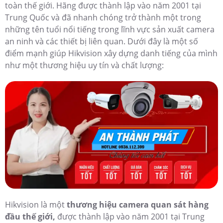
toàn thế giới. Hãng được thành lập vào năm 2001 tại
Trung Quốc và đã nhanh chóng trở thành một trong
những tên tuổi nổi tiếng trong lĩnh vực sản xuất camera
an ninh và các thiết bị liên quan. Dưới đây là một số
điểm mạnh giúp Hikvision xây dựng danh tiếng của mình
như một thương hiệu uy tín và chất lượng:
Hikvision là một
thương hiệu camera quan sát hàng
đầu thế giới,
được thành lập vào năm 2001 tại Trung