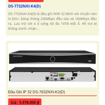
DS-7732NXI-K4(D)
DS-7732NXI-K4(D) là đầu ghi NVR 32 kênh với chuẩn nén
H.265+, băng thông 256Mbps đầu vào và 160Mbps đầu
ra. Lưu trữ với 4 ổ cứng tối đa 10TB mỗi ổ. Hỗ trợ AI
thông minh: nhận...
Đầu Ghi IP 32 DS-7632NXI-K2(D)
Giá : 5,978,000 ₫