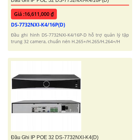
Đầu Ghi IP POE 32 DS-7732NXI-K4/16P(D)
Giá :16,611,000 ₫
DS-7732NXI-K4/16P(D)
Đầu ghi hình DS-7732NXI-K4/16P-D hỗ trợ quản lý tập
trung 32 camera, chuẩn nén H.265+/H.265/H.264+/H
Đầu Ghi IP POE 32 DS-7732NXI-K4(D)