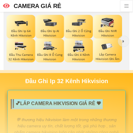
CAMERA GIÁ RẺ
Đầu Ghi Ip 64
Đầu Ghi Ip AI
Đầu Ghi 2 Ổ Cứng
Đầu Ghi NVR
Kênh Hikvision
Hikvision
Hikvision
Hikvision
Lắp Camera
Đầu Thu Camera
Đầu Ghi 8 Ổ Cưng
Đầu Ghi 4 Kênh
Hikvision Ghi Âm
32 Kênh Hikvision
Hikvision
Hikvision
Đầu Ghi Ip 32 Kênh Hikvision
💕LẮP CAMERA HIKVISION GIÁ RẺ 💗
️💬 thương hiệu hikvision làm một trong những thương
hiệu camera uy tín, chất lượng tốt, giá phù hợp , sản
phẩm camera hikvision luôn cập nhật những công nghệ