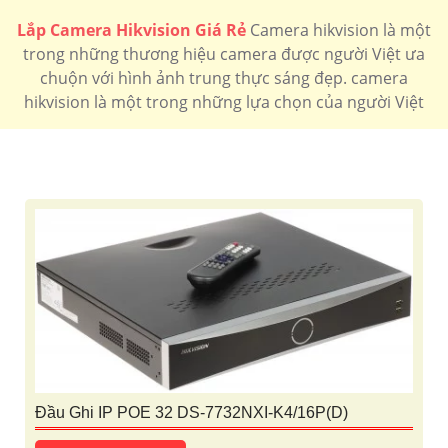
💰 Lắp Camera Ống Kính Rộng
Lắp Camera Hikvision Giá Rẻ
Camera hikvision là một
🔖
110.000 VNĐ
Lắp camera ống kính rộng sắt nét
DS-2CD2323G2-
trong những thương hiệu camera được người Việt ưa
IU
chuộn với hình ảnh trung thực sáng đẹp. camera
🔔 Camera Hikvision Có Màu Ban đêm
hikvision là một trong những lựa chọn của người Việt
🔷
160.000 VNĐ
Lắp camera hikvision có màu ban đêm 40m
DS-
2CE70DF0T-MFS
Lựa chọn lắp camera hikvision chất lượng theo chức
năng
Camera speedom
Camera Ip Hikvision
Camera AI Hikvision
camera 2k Hikvision
lắp camera Xoay 360
Đầu Ghi IP POE 32 DS-7732NXI-K4/16P(D)
Đầu Ghi Hikvision