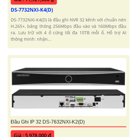
DS-7732NXI-K4(D)
DS-7732NXI-K4(D) là đầu ghi NVR 32 kênh với chuẩn nén
H.265+, băng thông 256Mbps đầu vào và 160Mbps đầu
ra. Lưu trữ với 4 ổ cứng tối đa 10TB mỗi ổ. Hỗ trợ AI
thông minh: nhận...
Đầu Ghi IP 32 DS-7632NXI-K2(D)
Giá : 5,978,000 ₫