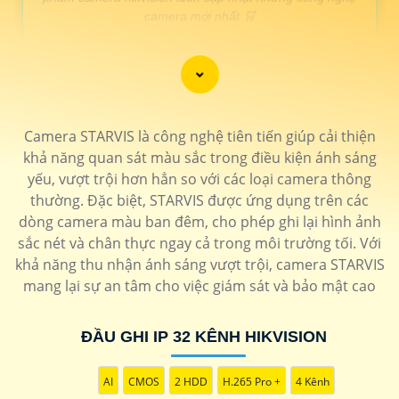
camera mới nhất 🛒
LẮP CAMERA HIKVISION GIÁ RẺ
GIÁ THÔNG SỐ
Camera STARVIS là công nghệ tiên tiến giúp cải thiện
🔮 Lắp camera Speedom Hikvision
khả năng quan sát màu sắc trong điều kiện ánh sáng
🔷
160.000 VNĐ
Camera xoay 360 zoom xa chống mưa nắng Độ
yếu, vượt trội hơn hẳn so với các loại camera thông
phân giải FULL HD
DS-2DE7A225IW-AEB
thường. Đặc biệt, STARVIS được ứng dụng trên các
🔊 Camera Hikvision Báo Động
dòng camera màu ban đêm, cho phép ghi lại hình ảnh
🔖
150.000 VNĐ
Camera hikvision báo động chống trộm thông
sắc nét và chân thực ngay cả trong môi trường tối. Với
minh
DS-2CE72DF3T-PIRXOS
khả năng thu nhận ánh sáng vượt trội, camera STARVIS
🔈 Camera Hikvision Có Màu Ban Đêm
mang lại sự an tâm cho việc giám sát và bảo mật cao
🔷
110.000 VNĐ
camera có màu ban đêm chất lượng cao
DS-
2CE70DF3T-MF
ĐẦU GHI IP 32 KÊNH HIKVISION
🏅 Camera Camera up trần Hikvision
🔖
150.000 VNĐ
Độ phân giải full hd 1080P Up trần tinh tế
DS-
AI
CMOS
2 HDD
H.265 Pro +
4 Kênh
2CD2543G2-IWS