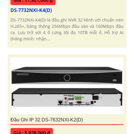
DS-7732NXI-K4(D)
DS-7732NXI-K4(D) là đầu ghi NVR 32 kênh với chuẩn nén
H.265+, băng thông 256Mbps đầu vào và 160Mbps đầu
ra. Lưu trữ với 4 ổ cứng tối đa 10TB mỗi ổ. Hỗ trợ AI
thông minh: nhận...
Đầu Ghi IP 32 DS-7632NXI-K2(D)
Giá : 5,978,000 ₫