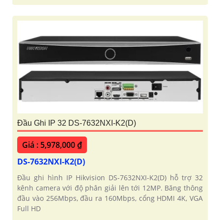
Đầu Ghi IP 32 DS-7632NXI-K2(D)
Giá : 5,978,000 ₫
DS-7632NXI-K2(D)
Đầu ghi hình IP Hikvision DS-7632NXI-K2(D) hỗ trợ 32
kênh camera với độ phân giải lên tới 12MP. Băng thông
đầu vào 256Mbps, đầu ra 160Mbps, cổng HDMI 4K, VGA
Full HD