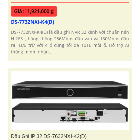
Giá :11,921,000 ₫
DS-7732NXI-K4(D)
DS-7732NXI-K4(D) là đầu ghi NVR 32 kênh với chuẩn nén
H.265+, băng thông 256Mbps đầu vào và 160Mbps đầu
ra. Lưu trữ với 4 ổ cứng tối đa 10TB mỗi ổ. Hỗ trợ AI
thông minh: nhận...
Đầu Ghi IP 32 DS-7632NXI-K2(D)