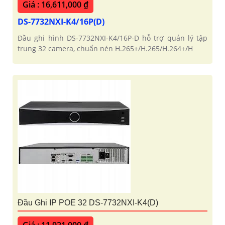
Giá : 16,611,000 ₫
DS-7732NXI-K4/16P(D)
Đầu ghi hình DS-7732NXI-K4/16P-D hỗ trợ quản lý tập
trung 32 camera, chuẩn nén H.265+/H.265/H.264+/H
'
Đầu Ghi IP POE 32 DS-7732NXI-K4(D)
Giá : 11,921,000 ₫