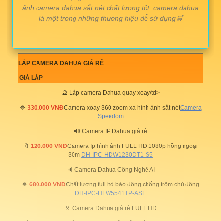
ảnh camera dahua sắt nét chất lượng tốt. camera dahua
là một trong những thương hiệu dễ sử dụng🛒
LẮP CAMERA DAHUA GIÁ RẺ
GIÁ LẮP
🔮 Lắp camera Dahua quay xoay/td>
🔷
330.000 VNĐ
Camera xoay 360 zoom xa hình ảnh sắt nét
Camera
Speedom
🔊 Camera IP Dahua giá rẻ
🔖
120.000 VNĐ
Camera Ip hình ảnh FULL HD 1080p hồng ngoại
30m
DH-IPC-HDW1230DT1-S5
🔈 Camera Dahua Công Nghê AI
🔷
680.000 VNĐ
Chất lượng full hd báo động chống trộm chủ động
DH-IPC-HFW5541TP-ASE
🏅 Camera Dahua giá rẻ FULL HD