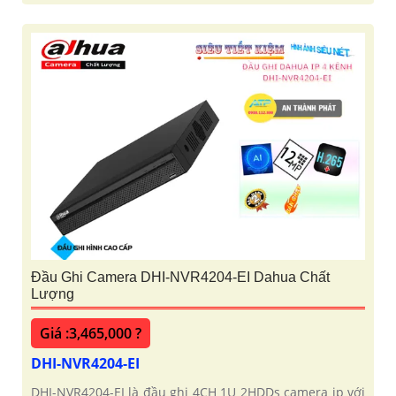
Đầu Ghi Camera DHI-NVR4204-EI Dahua Chất
Lượng
Giá :3,465,000 ?
DHI-NVR4204-EI
DHI-NVR4204-EI là đầu ghi 4CH 1U 2HDDs camera ip với