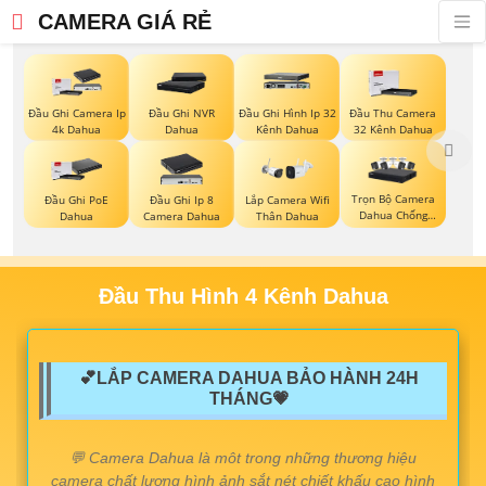
CAMERA GIÁ RẺ
Đầu Ghi Camera Ip
Đầu Ghi NVR
Đầu Ghi Hình Ip 32
Đầu Thu Camera
4k Dahua
Dahua
Kênh Dahua
32 Kênh Dahua
Trọn Bộ Camera
Đầu Ghi PoE
Đầu Ghi Ip 8
Lắp Camera Wifi
Dahua Chống
Dahua
Camera Dahua
Thân Dahua
Trộm
Đầu Thu Hình 4 Kênh Dahua
💕LẮP CAMERA DAHUA BẢO HÀNH 24H
THÁNG💗
️💬 Camera Dahua là môt trong những thương hiệu
camera chất lượng hình ảnh sắt nét chiết khấu cao hình