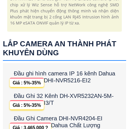
chip xử lý Wiz Sense hỗ trợ NetWork công nghệ SMD
Plus phát hiện chuyển động thông minh và nhận diện
khuôn mặt trang bị 2 cổng LAN RJ45 Intrusion hình ảnh
16 MP eSATA ONVIF quản lý IP từ xa.
LẮP CAMERA AN THÀNH PHÁT
KHUYÊN DÙNG
Đầu ghi hình camera IP 16 kênh Dahua
DHI-NVR5216-EI2
Giá : 5%-35%
Đầu Ghi 32 Kênh DH-XVR5232AN-5M-
I3/T
Giá : 5%-35%
Đầu Ghi Camera DHI-NVR4204-EI
Dahua Chất Lượng
Giá : 3,465,000 ?