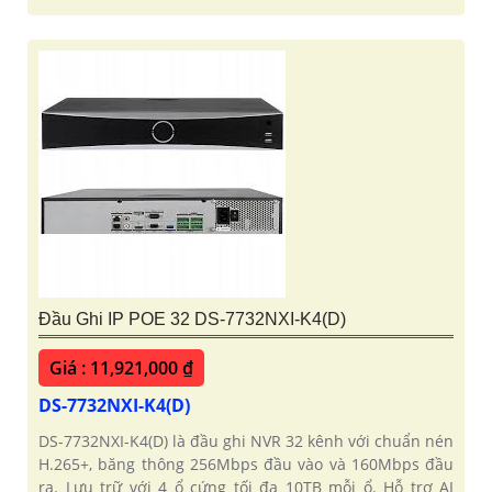
Đầu Ghi IP POE 32 DS-7732NXI-K4(D)
Giá : 11,921,000 ₫
DS-7732NXI-K4(D)
DS-7732NXI-K4(D) là đầu ghi NVR 32 kênh với chuẩn nén
H.265+, băng thông 256Mbps đầu vào và 160Mbps đầu
ra. Lưu trữ với 4 ổ cứng tối đa 10TB mỗi ổ. Hỗ trợ AI