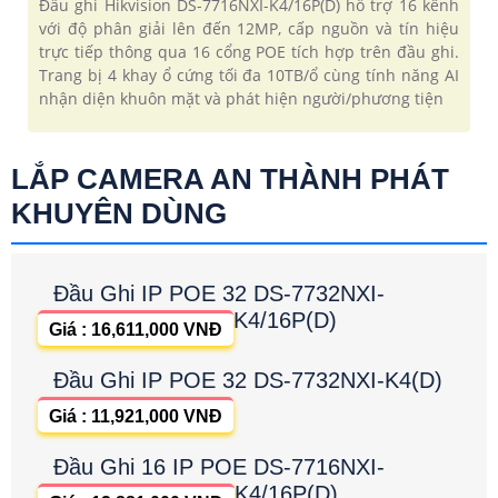
Đầu ghi Hikvision DS-7716NXI-K4/16P(D) hỗ trợ 16 kênh
với độ phân giải lên đến 12MP, cấp nguồn và tín hiệu
trực tiếp thông qua 16 cổng POE tích hợp trên đầu ghi.
Trang bị 4 khay ổ cứng tối đa 10TB/ổ cùng tính năng AI
nhận diện khuôn mặt và phát hiện người/phương tiện
LẮP CAMERA AN THÀNH PHÁT
KHUYÊN DÙNG
Đầu Ghi IP POE 32 DS-7732NXI-
K4/16P(D)
Giá : 16,611,000 VNĐ
Đầu Ghi IP POE 32 DS-7732NXI-K4(D)
Giá : 11,921,000 VNĐ
Đầu Ghi 16 IP POE DS-7716NXI-
K4/16P(D)