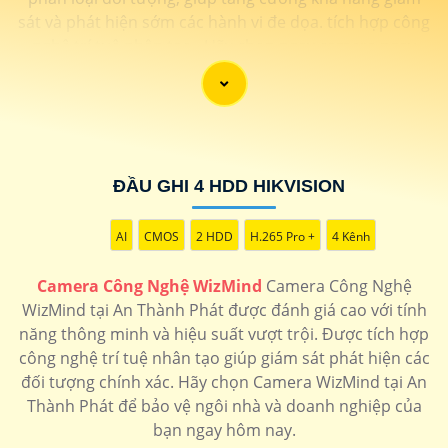
sát và phát hiện sớm các hành vi đe dọa. tích hợp công
nghệ trí tuệ nhân tạo. Hãy chọn ngay camera ngay
hôm nay để bảo vệ an ninh cho không gian của bạn
một cách tối ưu và an toàn.
ĐẦU GHI 4 HDD HIKVISION
AI
CMOS
2 HDD
H.265 Pro +
4 Kênh
Camera Công Nghệ WizMind
Camera Công Nghệ
WizMind tại An Thành Phát được đánh giá cao với tính
năng thông minh và hiệu suất vượt trội. Được tích hợp
công nghệ trí tuệ nhân tạo giúp giám sát phát hiện các
đối tượng chính xác. Hãy chọn Camera WizMind tại An
Thành Phát để bảo vệ ngôi nhà và doanh nghiệp của
bạn ngay hôm nay.