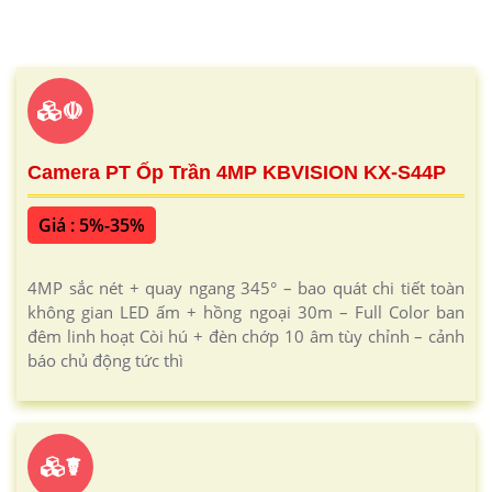
☫
Camera PT Ốp Trần 4MP KBVISION KX-S44P
Giá : 5%-35%
4MP sắc nét + quay ngang 345° – bao quát chi tiết toàn
không gian LED ấm + hồng ngoại 30m – Full Color ban
đêm linh hoạt Còi hú + đèn chớp 10 âm tùy chỉnh – cảnh
báo chủ động tức thì
☤