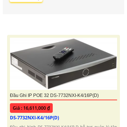
Đầu Ghi IP POE 32 DS-7732NXI-K4/16P(D)
Giá : 16,611,000 ₫
DS-7732NXI-K4/16P(D)
Đầu ghi hình DS-7732NXI-K4/16P-D hỗ trợ quản lý tập