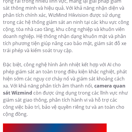
rộng rãi trong nhiều lĩnh vực, mang lại giải pháp giám
sát thông minh và hiệu quả. Với khả năng nhận diện và
phân tích chính xác, WizMind Hikvision được sử dụng
trong các hệ thống giám sát an ninh tại các khu vực công
cộng, tòa nhà cao tầng, khu công nghiệp và khuôn viên
doanh nghiệp. Hệ thống nhận dạng khuôn mặt và phân
tích phương tiện giúp nâng cao bảo mật, giám sát đỗ xe
trái phép và kiểm soát truy cập.
Đặc biệt, công nghệ hình ảnh nhiệt kết hợp với AI cho
phép giám sát an toàn trong điều kiện khắc nghiệt, phát
hiện sớm các nguy cơ cháy nổ và giám sát khoảng cách
xa. Với khả năng phân tích âm thanh nổi,
camera quan
sát Wizmind
còn được ứng dụng trong các lĩnh vực như
giám sát giao thông, phân tích hành vi và hỗ trợ các
công việc bảo trì, bảo vệ quyền riêng tư và an toàn cho
cộng đồng.
Dịch Vụ Lắp Camera Wizmind An Thành Phát