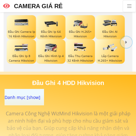
CAMERA GIÁ RẺ
Đầu Ghi Camera Ip
Đầu Ghi Ip 64
Đầu Ghi H.265+
Đầu Ghi AI
16 Kênh Hikvision
Kênh Hikvision
Hikvision
Hikvision
Đầu Ghi Ip 8
Đầu Ghi Hình Ip 4
Đầu Thu Camera
Lắp Camera
Camera Hikvision
Hikvision
32 Kênh Hikvision
H.265+ Hikvision
Đầu Ghi 4 HDD Hikvision
Camera Công Nghệ WizMind Hikvision là một giải pháp
an ninh hiện đại và phù hợp cho nhu cầu giám sát và
bảo vệ của bạn. Giúp cung cấp khả năng nhận diện và
phân loại đối tượng, giúp tăng cường khả năng giám