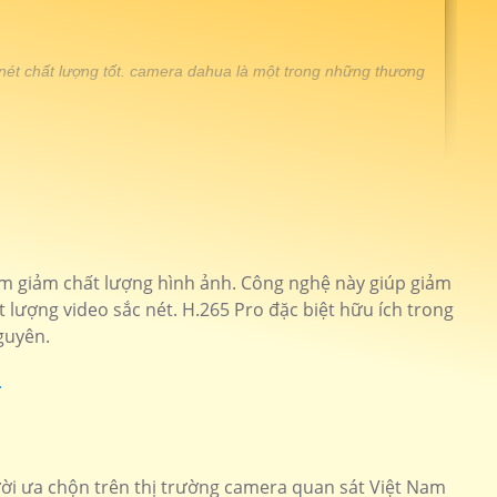
nét chất lượng tốt. camera dahua là một trong những thương
a hình ảnh sắt nét
Camera Speedom
80p hồng ngoại 30m
DH-IPC-HDW1230DT1-S5
làm giảm chất lượng hình ảnh. Công nghệ này giúp giảm
 lượng video sắc nét. H.265 Pro đặc biệt hữu ích trong
hống trộm chủ động
DH-IPC-HFW5541TP-ASE
nguyên.
i full hd 1080P
DH-IPC-HDW1230T1P-S5
độ phân giải 4k
DH-HAC-HFW1801DP
phân giải full hd
DH-HAC-HFW1500TLMP-IL-A
i ưa chộn trên thị trường camera quan sát Việt Nam