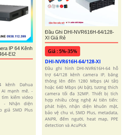
Đầu Ghi DHI-NVR616H-64/128-
XI Giá Rẻ
era IP 64 Kênh
Giá : 5%-35%
64-EI2
DHI-NVR616H-64/128-XI
Đầu ghi hình DHI-NVR616H-64 hỗ
trợ 64/128 kênh camera IP, băng
2
thông lên đến 1280 Mbps (AI tắt)
4 kênh Dahua
hoặc 640 Mbps (AI bật), tương thích
 AI mạnh mẽ. -
camera tối đa 32MP. Thiết bị tích
 tìm kiếm video
hợp nhiều công nghệ AI tiên tiến:
c. - Nhận diện
phát hiện, nhận diện khuôn mặt,
o giả SMD Plus
bảo vệ chu vi, SMD Plus, metadata,
ANPR, đếm người, heat map, PPE
detection và AcuPick