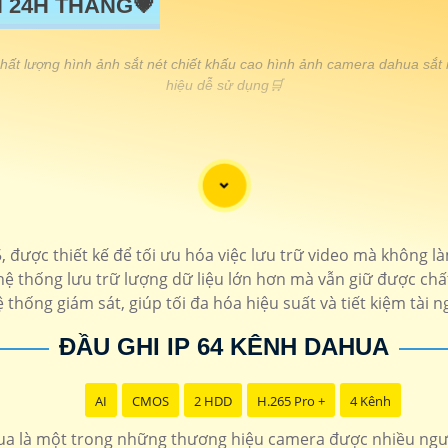
 24H THÁNG💗
ất lượng hình ảnh sắt nét chiết khấu cao hình ảnh camera dahua sắt 
hiệu dễ sử dụng🛒
GIÁ LẮP
🔷
330.000 VNĐ
Camera xoay 360 zoom x
🔖
120.000 VNĐ
Camera Ip hình ảnh FULL HD 10
 được thiết kế để tối ưu hóa việc lưu trữ video mà không 
hệ thống lưu trữ lượng dữ liệu lớn hơn mà vẫn giữ được chất
🔷
680.000 VNĐ
Chất lượng full hd báo động c
 thống giám sát, giúp tối đa hóa hiệu suất và tiết kiệm tài 
🔖
120.000 VNĐ
hồng ngoại 30m độ phân giả
ĐẦU GHI IP 64 KÊNH DAHUA
🔖
400.000 VNĐ
Camera Thân hồng ngoại 
AI
CMOS
2 HDD
H.265 Pro +
4 Kênh
🔷
130.000 VNĐ
Camera có màu ban đêm giá rẻ độ 
a là một trong những thương hiệu camera được nhiều ngườ