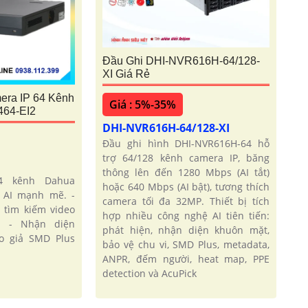
Đầu Ghi DHI-NVR616H-64/128-
XI Giá Rẻ
era IP 64 Kênh
Giá : 5%-35%
64-EI2
DHI-NVR616H-64/128-XI
Đầu ghi hình DHI-NVR616H-64 hỗ
trợ 64/128 kênh camera IP, băng
2
thông lên đến 1280 Mbps (AI tắt)
4 kênh Dahua
hoặc 640 Mbps (AI bật), tương thích
 AI mạnh mẽ. -
camera tối đa 32MP. Thiết bị tích
 tìm kiếm video
hợp nhiều công nghệ AI tiên tiến:
c. - Nhận diện
phát hiện, nhận diện khuôn mặt,
o giả SMD Plus
bảo vệ chu vi, SMD Plus, metadata,
ANPR, đếm người, heat map, PPE
detection và AcuPick