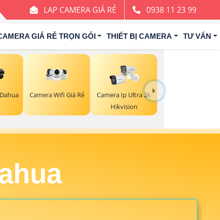
LAP CAMERA GIÁ RẺ
0938 11 23 99
CAMERA GIÁ RẺ TRỌN GÓI
THIẾT BỊ CAMERA
TƯ VẤN
Camera Wifi Giá Rẻ
 Dahua
Camera Ip Ultra 2k
Hikvision
Dahua