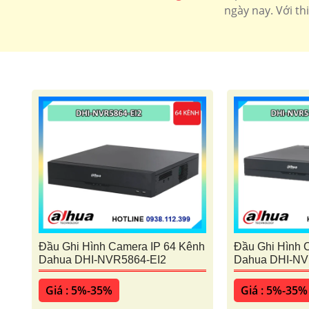
ngày nay. Với t
Camera speedom
Camera Ip Dahua
Camera 4
Đầu Ghi Hình Camera IP 64 Kênh
Đầu Ghi Hình 
Dahua DHI-NVR5864-EI2
Dahua DHI-NV
Giá : 5%-35%
Giá : 5%-35%