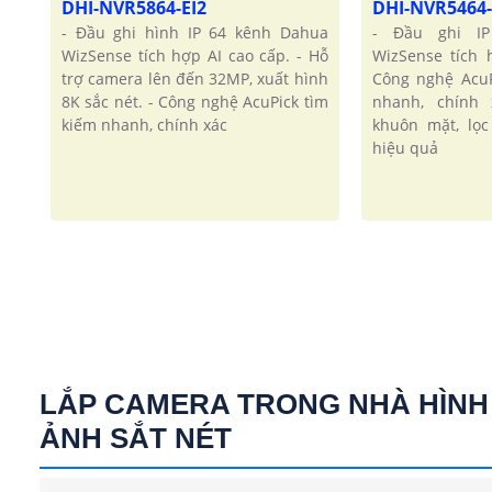
DHI-NVR5864-EI2
DHI-NVR5464-
- Đầu ghi hình IP 64 kênh Dahua
- Đầu ghi I
WizSense tích hợp AI cao cấp. - Hỗ
WizSense tích
trợ camera lên đến 32MP, xuất hình
Công nghệ AcuP
8K sắc nét. - Công nghệ AcuPick tìm
nhanh, chính 
kiếm nhanh, chính xác
khuôn mặt, lọ
hiệu quả
LẮP CAMERA TRONG NHÀ HÌNH
ẢNH SẮT NÉT