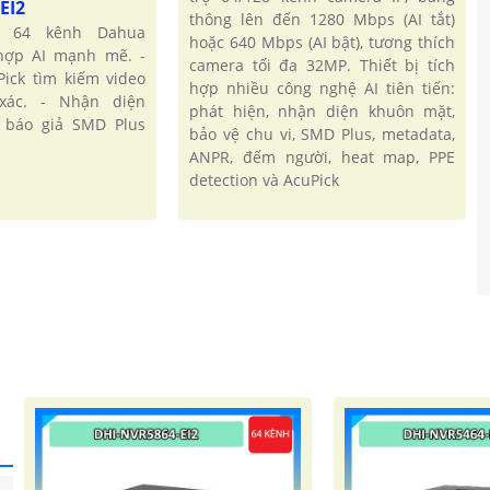
EI2
thông lên đến 1280 Mbps (AI tắt)
P 64 kênh Dahua
hoặc 640 Mbps (AI bật), tương thích
'
 hợp AI mạnh mẽ. -
camera tối đa 32MP. Thiết bị tích
ick tìm kiếm video
hợp nhiều công nghệ AI tiên tiến:
xác. - Nhận diện
phát hiện, nhận diện khuôn mặt,
c báo giả SMD Plus
bảo vệ chu vi, SMD Plus, metadata,
ANPR, đếm người, heat map, PPE
detection và AcuPick