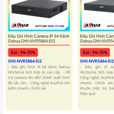
Đầu Ghi Hình Camera IP 64 Kênh
Đầu Ghi Hình Cam
Dahua DHI-NVR5864-EI2
Dahua DHI-NVR54
Giá : 5%-35%
Giá : 5%-35%
DHI-NVR5864-EI2
DHI-NVR5464-EI
- Đầu ghi hình IP 64 kênh Dahua
- Đầu ghi IP 6
WizSense tích hợp AI cao cấp. - Hỗ
WizSense tích hợp
trợ camera lên đến 32MP, xuất hình
Công nghệ AcuPick
8K sắc nét. - Công nghệ AcuPick tìm
nhanh, chính xá
kiếm nhanh, chính xác
khuôn mặt, lọc bá
hiệu quả