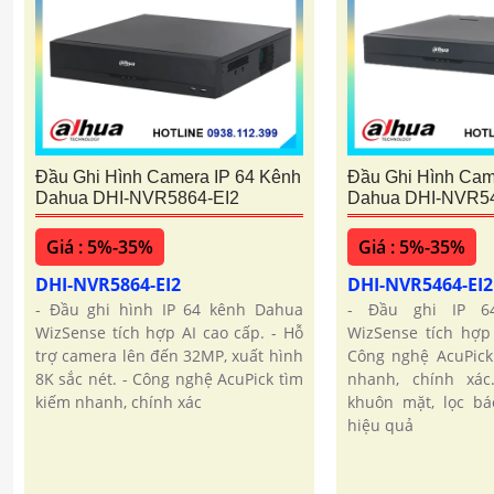
Đầu Ghi Hình Camera IP 64 Kênh
Đầu Ghi Hình Cam
Dahua DHI-NVR5864-EI2
Dahua DHI-NVR54
Giá : 5%-35%
Giá : 5%-35%
DHI-NVR5864-EI2
DHI-NVR5464-EI
- Đầu ghi hình IP 64 kênh Dahua
- Đầu ghi IP 6
WizSense tích hợp AI cao cấp. - Hỗ
WizSense tích hợp
trợ camera lên đến 32MP, xuất hình
Công nghệ AcuPick
8K sắc nét. - Công nghệ AcuPick tìm
nhanh, chính xá
kiếm nhanh, chính xác
khuôn mặt, lọc bá
hiệu quả