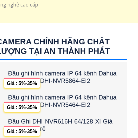
ông nghệ cao cấp
hua
CAMERA CHÍNH HÃNG CHẤT
LƯỢNG TẠI AN THÀNH PHÁT
Đầu ghi hình camera IP 64 kênh Dahua
DHI-NVR5864-EI2
Giá : 5%-35%
Đầu ghi hình camera IP 64 kênh Dahua
DHI-NVR5464-EI2
Giá : 5%-35%
Đầu Ghi DHI-NVR616H-64/128-XI Giá
rẻ
Giá : 5%-35%