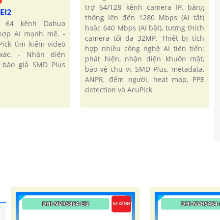
trợ 64/128 kênh camera IP, băng
EI2
thông lên đến 1280 Mbps (AI tắt)
P 64 kênh Dahua
hoặc 640 Mbps (AI bật), tương thích
 hợp AI mạnh mẽ. -
camera tối đa 32MP. Thiết bị tích
ick tìm kiếm video
hợp nhiều công nghệ AI tiên tiến:
xác. - Nhận diện
phát hiện, nhận diện khuôn mặt,
c báo giả SMD Plus
bảo vệ chu vi, SMD Plus, metadata,
ANPR, đếm người, heat map, PPE
detection và AcuPick