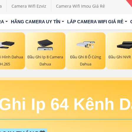
a
Camera Wifi Ezviz
Camera Wifi Imou Giá Rẻ
RA
HÃNG CAMERA UY TÍN
LẮP CAMERA WIFI GIÁ RẺ
i Hình Dahua
Đầu Ghi Ip 8 Camera
Đầu Ghi 8 Ổ Cứng
Đầu Ghi NVR
H.265
Dahua
Dahua
Ghi Ip 64 Kênh 