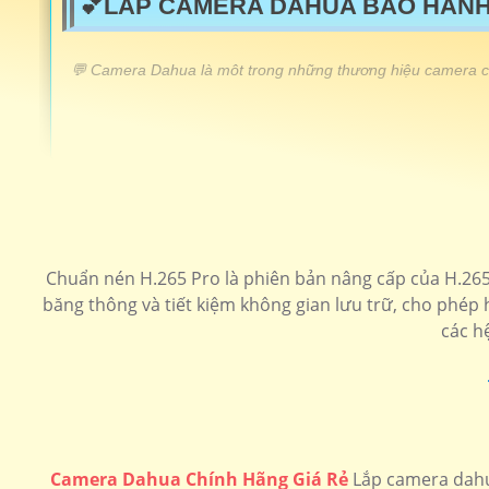
💕LẮP CAMERA DAHUA BẢO HÀNH
️💬 Camera Dahua là môt trong những thương hiệu camera ch
LẮP CAMERA DAHUA GIÁ RẺ
🔮 Lắp camera Dahua quay xoay/td>
Chuẩn nén H.265 Pro là phiên bản nâng cấp của H.265,
🔊 Camera IP Dahua giá rẻ
băng thông và tiết kiệm không gian lưu trữ, cho phép 
🔈 Camera Dahua Công Nghê AI
các hệ
🏅 Camera Dahua giá rẻ FULL HD
💰 Camera Dahua 4k Rẻ Nhất
🔔 Camera Dahua FULL Color
Camera Dahua Chính Hãng Giá Rẻ
Lắp camera dahu