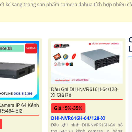
hiết kế sang trọng sản phẩm camera dahua tích hợp nhiều c
k Dahua
camera 2k Dahua
Camera Ai dahua
Đầu Ghi Da
Đầu Ghi DHI-NVR616H-64/128-
XI Giá Rẻ
Camera IP 64 Kênh
Giá : 5%-35%
R5464-EI2
DHI-NVR616H-64/128-XI
Đầu ghi hình DHI-NVR616H-64 hỗ
trợ 64/128 kênh camera IP, băng