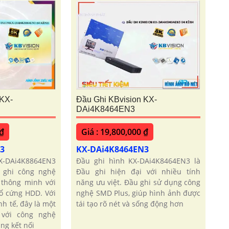
 KX-
Đầu Ghi KBvision KX-
DAi4K8464EN3
 ₫
Giá : 19,800,000 ₫
N3
KX-DAi4K8464EN3
KX-DAi4K8864EN3
Đầu ghi hình KX-DAi4K8464EN3 là
 ghi công nghệ
Đầu ghi hiện đại với nhiều tính
thông minh với
năng ưu việt. Đầu ghi sử dụng công
 ổ cứng HDD. Với
nghệ SMD Plus, giúp hình ảnh được
nh tế, đây là một
tái tạo rõ nét và sống động hơn
 với công nghệ
ng kết nối