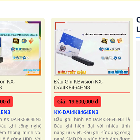
ion KX-
Đầu Ghi KBvision KX-
3
DAi4K8464EN3
000 ₫
Giá : 19,800,000 ₫
4EN3
KX-DAi4K8464EN3
ình KX-DAi4K8864EN3
Đầu ghi hình KX-DAi4K8464EN3 là
Đầu ghi công nghệ
Đầu ghi hiện đại với nhiều tính
đêm thông minh với
năng ưu việt. Đầu ghi sử dụng công
i 8 ổ cứng HDD. Với
nghệ SMD Plus, giúp hình ảnh được