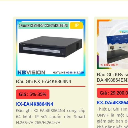
Đầu Ghi KBvis
DAi4K8864EN
Đầu Ghi KX-EAi4K8864N4
Giá : 29,200,
Giá : 5%-35%
KX-DAi4K886
KX-EAi4K8864N4
Thiết Bị Ghi H
Đầu ghi KX-EAi4K8864N4 cung cấp
ONVIF là một 
64 kênh IP với chuẩn nén Smart
giám sát ban 
H.265+/H.265/H.264+/H
khả năng kết nố