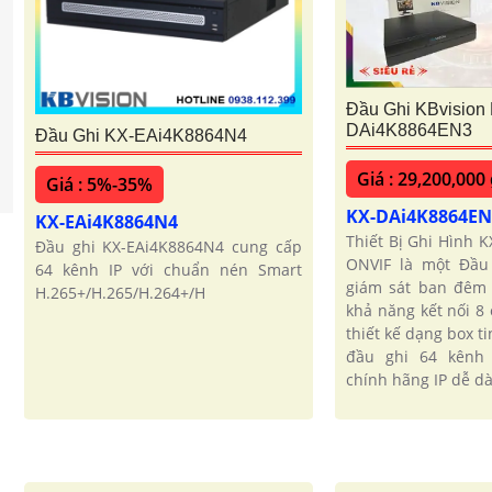
Đầu Ghi KBvision
DAi4K8864EN3
Đầu Ghi KX-EAi4K8864N4
Giá : 29,200,000
Giá : 5%-35%
KX-DAi4K8864E
KX-EAi4K8864N4
Thiết Bị Ghi Hình 
Đầu ghi KX-EAi4K8864N4 cung cấp
ONVIF là một Đầu
64 kênh IP với chuẩn nén Smart
giám sát ban đêm 
H.265+/H.265/H.264+/H
khả năng kết nối 8
thiết kế dạng box ti
đầu ghi 64 kênh
chính hãng IP dễ dà