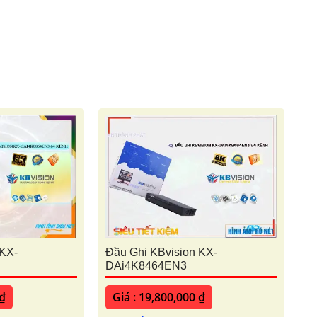
 KX-
Đầu Ghi KBvision KX-
DAi4K8464EN3
 ₫
Giá : 19,800,000 ₫