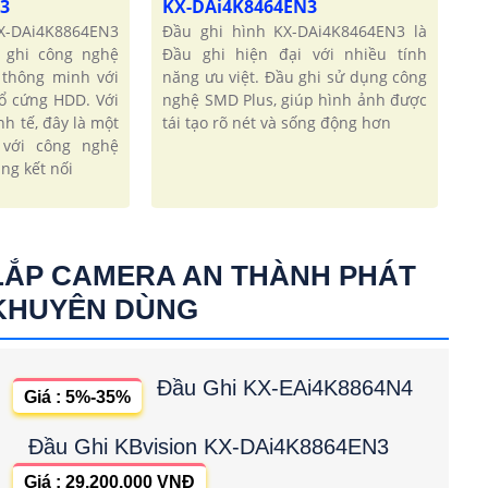
N3
KX-DAi4K8464EN3
KX-DAi4K8864EN3
Đầu ghi hình KX-DAi4K8464EN3 là
 ghi công nghệ
Đầu ghi hiện đại với nhiều tính
thông minh với
năng ưu việt. Đầu ghi sử dụng công
 ổ cứng HDD. Với
nghệ SMD Plus, giúp hình ảnh được
nh tế, đây là một
tái tạo rõ nét và sống động hơn
 với công nghệ
ng kết nối
LẮP CAMERA AN THÀNH PHÁT
KHUYÊN DÙNG
Đầu Ghi KX-EAi4K8864N4
Giá : 5%-35%
Đầu Ghi KBvision KX-DAi4K8864EN3
Giá : 29,200,000 VNĐ