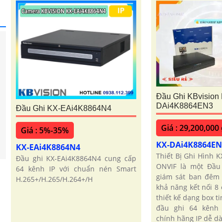
Đầu Ghi KBvision
DAi4K8864EN3
Đầu Ghi KX-EAi4K8864N4
Giá : 29,200,000
Giá : 5%-35%
KX-DAi4K8864E
KX-EAi4K8864N4
Thiết Bị Ghi Hình 
Đầu ghi KX-EAi4K8864N4 cung cấp
ONVIF là một Đầu
64 kênh IP với chuẩn nén Smart
giám sát ban đêm 
H.265+/H.265/H.264+/H
khả năng kết nối 8
thiết kế dạng box ti
đầu ghi 64 kênh
chính hãng IP dễ dà