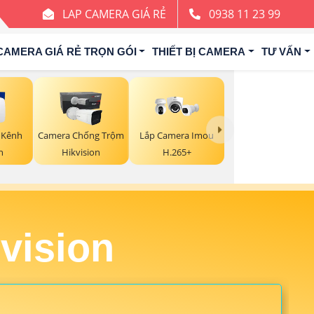
LAP CAMERA GIÁ RẺ
0938 11 23 99
CAMERA GIÁ RẺ TRỌN GÓI
THIẾT BỊ CAMERA
TƯ VẤN
8 Kênh
Camera Chống Trộm
Lắp Camera Imou
n
Hikvision
H.265+
vision