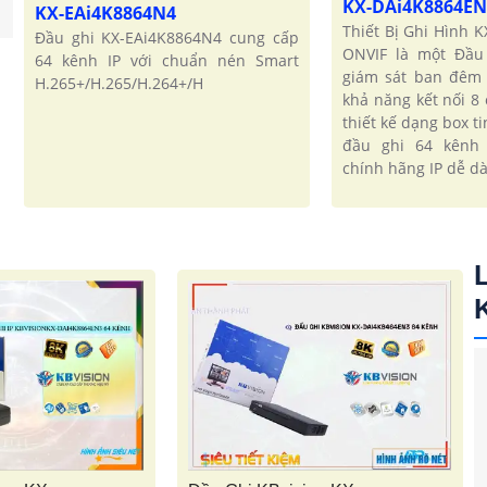
KX-DAi4K8864E
KX-EAi4K8864N4
Thiết Bị Ghi Hình 
Đầu ghi KX-EAi4K8864N4 cung cấp
ONVIF là một Đầu
64 kênh IP với chuẩn nén Smart
giám sát ban đêm 
H.265+/H.265/H.264+/H
khả năng kết nối 8
thiết kế dạng box ti
đầu ghi 64 kênh
chính hãng IP dễ dà