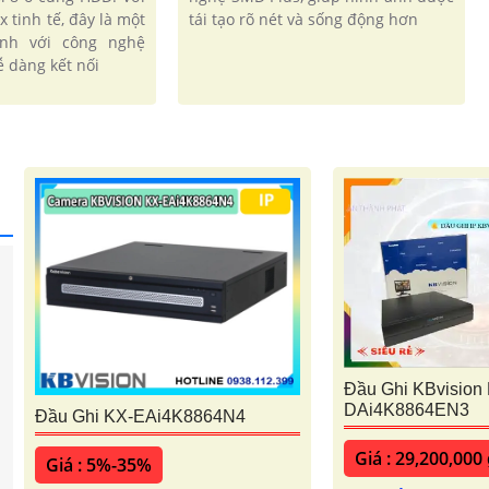
x tinh tế, đây là một
tái tạo rõ nét và sống động hơn
nh với công nghệ
'
ễ dàng kết nối
Đầu Ghi KBvision
DAi4K8864EN3
Đầu Ghi KX-EAi4K8864N4
Giá : 29,200,000
Giá : 5%-35%