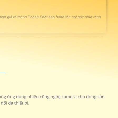
ion giá rẻ tai An Thành Phát bảo hành tận nơi góc nhìn rộng
ng ngoại 20m
Camera KX-CAiF4005MN2-TiF-A
ull hd 1080p công nghệ CVI
KX-A2012S4
nét thiết kế chắc chắn
KX-C8013S
ision giá rẻ trọn gói
KX-C2102LQ-A
êm độ phân giải cao
KX-AF2111N3
ượng ứng dụng nhiều công nghệ camera cho dòng sản
ối đa thiết bị.
êm kbvision
Đầu Ghi KBvision