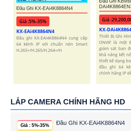
Đầu Ghi KBvis
DAi4K8864EN
Đầu Ghi KX-EAi4K8864N4
Giá :29,200,0
Giá :5%-35%
KX-DAi4K886
KX-EAi4K8864N4
Thiết Bị Ghi H
Đầu ghi KX-EAi4K8864N4 cung cấp
ONVIF là một 
64 kênh IP với chuẩn nén Smart
giám sát ban 
H.265+/H.265/H.264+/H
khả năng kết nố
thiết kế dạng bo
đầu ghi 64 kê
chính hãng IP d
LẮP CAMERA CHÍNH HÃNG HD
Đầu Ghi KX-EAi4K8864N4
Giá : 5%-35%