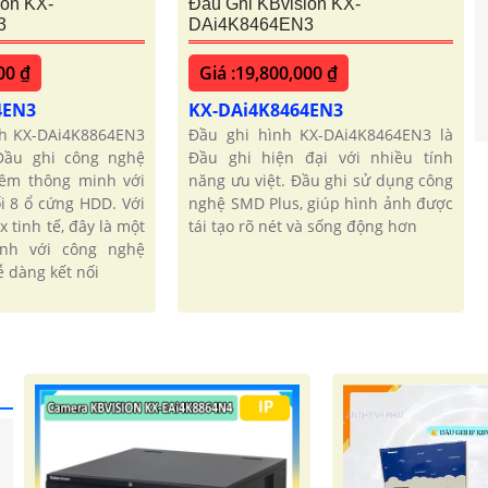
ion KX-
Đầu Ghi KBvision KX-
3
DAi4K8464EN3
00 ₫
Giá :19,800,000 ₫
4EN3
KX-DAi4K8464EN3
ình KX-DAi4K8864EN3
Đầu ghi hình KX-DAi4K8464EN3 là
Đầu ghi công nghệ
Đầu ghi hiện đại với nhiều tính
đêm thông minh với
năng ưu việt. Đầu ghi sử dụng công
i 8 ổ cứng HDD. Với
nghệ SMD Plus, giúp hình ảnh được
x tinh tế, đây là một
tái tạo rõ nét và sống động hơn
nh với công nghệ
ễ dàng kết nối