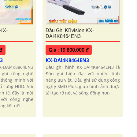
 KX-
Đầu Ghi KBvision KX-
DAi4K8464EN3
 ₫
Giá : 19,800,000 ₫
N3
KX-DAi4K8464EN3
KX-DAi4K8864EN3
Đầu ghi hình KX-DAi4K8464EN3 là
 ghi công nghệ
Đầu ghi hiện đại với nhiều tính
thông minh với
năng ưu việt. Đầu ghi sử dụng công
 ổ cứng HDD. Với
nghệ SMD Plus, giúp hình ảnh được
nh tế, đây là một
tái tạo rõ nét và sống động hơn
 với công nghệ
ng kết nối