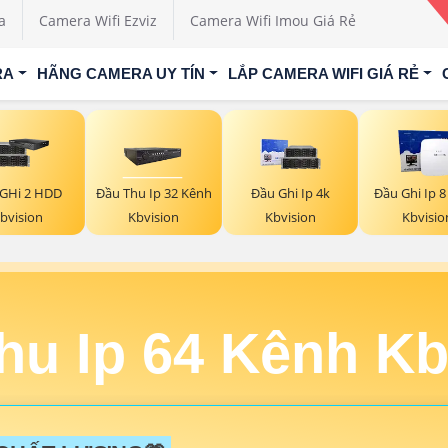
a
Camera Wifi Ezviz
Camera Wifi Imou Giá Rẻ
RA
HÃNG CAMERA UY TÍN
LẮP CAMERA WIFI GIÁ RẺ
 GHi 2 HDD
Đầu Thu Ip 32 Kênh
Đầu Ghi Ip 4k
Đầu Ghi Ip 
bvision
Kbvision
Kbvision
Kbvisio
hu Ip 64 Kênh Kb