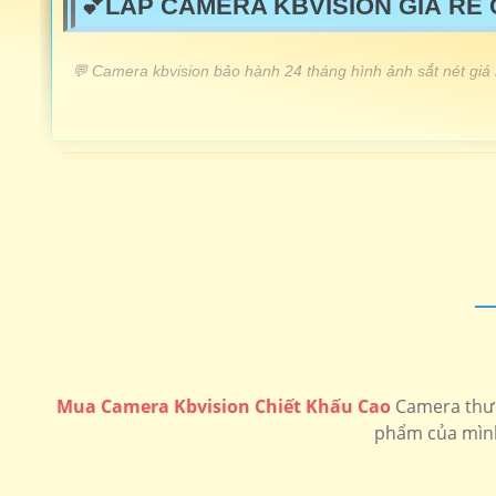
💕LẮP CAMERA KBVISION GIÁ RẺ
️💬 Camera kbvision bảo hành 24 tháng hình ảnh sắt nét giá
LẮP CAMERA KBVISION GIÁ RẺ
Lắp Camera KBIVISON Chất Lượng
💝 Camera Kbvision KX-A2012S4 Giá Rẻ
📶 Camera Hồng Ngoại Kbvision
🔔 Camera giá rẻ Kbvision
🔆 Lắp Camera Kbvision FUll Color
Mua Camera Kbvision Chiết Khấu Cao
Camera thươ
phẩm của mình.
Camera speedom
Camera Ip kbvision
Camera 4