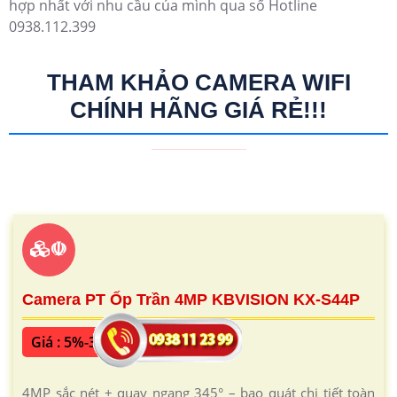
hợp nhất với nhu cầu của mình qua số Hotline
0938.112.399
THAM KHẢO CAMERA WIFI
CHÍNH HÃNG GIÁ RẺ!!!
☫
Camera PT Ốp Trần 4MP KBVISION KX-S44P
Giá : 5%-35%
4MP sắc nét + quay ngang 345° – bao quát chi tiết toàn