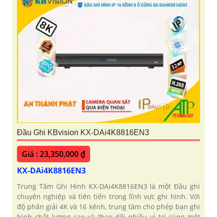
Đầu Ghi KBvision KX-DAi4K8816EN3
Giá : 23,350,000 ₫
KX-DAi4K8816EN3
Trung Tâm Ghi Hình KX-DAi4K8816EN3 là một Đầu ghi
chuyên nghiệp và tiên tiến trong lĩnh vực ghi hình. Với
độ phân giải 4K và 16 kênh, trung tâm cho phép bạn ghi
hình chất lượng cao và theo dõi nhiều vị trí cùng một