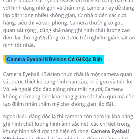
Camera quan sát Eyeball KBvision thiết kế dạng bán cầu
với hình dạng nhỏ gọn và thẩm mỹ, camera này dễ dàng
lắp đặt trong nhiều không gian, từ nhà ở đến các cửa
hàng, siêu thị và văn phòng. Camera thường có góc
quan sát rộng , cùng khả năng ghi hình chất lượng cao
đem lại cho người dùng có được trải nghiệm giám sát an
ninh tốt nhất.
Camera Eyeball KBvision Có Gì Đặc Biệt
Camera Eyeball KBvision thực chất là một camera quan
sát được thiết kế dạng hình bán cầu, nhỏ gọn và tiện lợi.
Với vẻ ngoài độc đáo giống như mắt người, Camera
không chỉ mang đến khả năng giám sát hiệu quả mà còn
tạo điểm nhấn thẩm mỹ cho không gian lắp đặt.
Ngoài kiểu dáng độc lạ thì camera còn đem lại khả năng
ghi hình chất lượng hình ảnh sắc nét, các chi tiết trong
khung hình sẽ được thể hiện rõ ràng.
Camera Eyeball
KBvision
còn đem lại tầm nhìn ban đêm rõ ràng nhờ