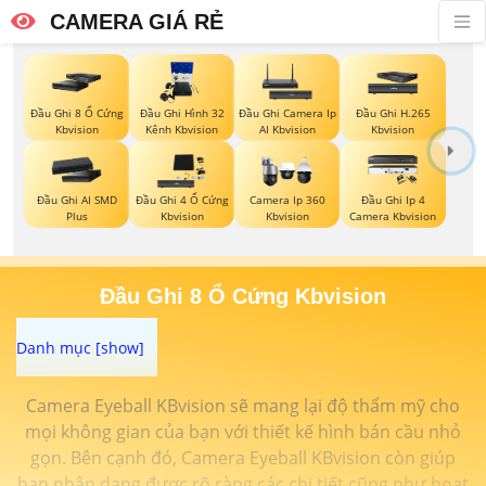
CAMERA GIÁ RẺ
Đầu Ghi 8 Ổ Cứng
Đầu Ghi Hình 32
Đầu Ghi Camera Ip
Đầu Ghi H.265
Kbvision
Kênh Kbvision
AI Kbvision
Kbvision
Đầu Ghi AI SMD
Đầu Ghi 4 Ổ Cứng
Camera Ip 360
Đầu Ghi Ip 4
Plus
Kbvision
Kbvision
Camera Kbvision
Đầu Ghi 8 Ổ Cứng Kbvision
Camera Eyeball KBvision sẽ mang lại độ thẩm mỹ cho
mọi không gian của bạn với thiết kế hình bán cầu nhỏ
gọn. Bên cạnh đó, Camera Eyeball KBvision còn giúp
bạn nhận dạng được rõ ràng các chi tiết cũng như hoạt