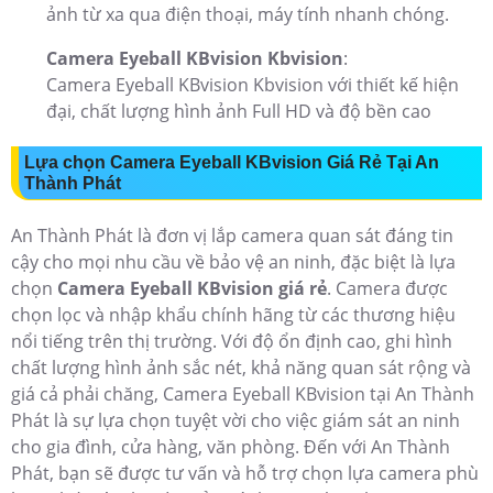
ảnh từ xa qua điện thoại, máy tính nhanh chóng.
Camera Eyeball KBvision Kbvision
:
Camera Eyeball KBvision Kbvision với thiết kế hiện
đại, chất lượng hình ảnh Full HD và độ bền cao
Lựa chọn Camera Eyeball KBvision Giá Rẻ Tại An
Thành Phát
An Thành Phát là đơn vị lắp camera quan sát đáng tin
cậy cho mọi nhu cầu về bảo vệ an ninh, đặc biệt là lựa
chọn
Camera Eyeball KBvision giá rẻ
. Camera được
chọn lọc và nhập khẩu chính hãng từ các thương hiệu
nổi tiếng trên thị trường. Với độ ổn định cao, ghi hình
chất lượng hình ảnh sắc nét, khả năng quan sát rộng và
giá cả phải chăng, Camera Eyeball KBvision tại An Thành
Phát là sự lựa chọn tuyệt vời cho việc giám sát an ninh
cho gia đình, cửa hàng, văn phòng. Đến với An Thành
Phát, bạn sẽ được tư vấn và hỗ trợ chọn lựa camera phù