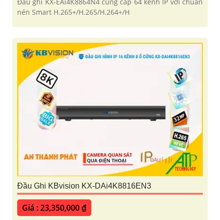
Đầu ghi KX-EAi4K8864N4 cung cấp 64 kênh IP với chuẩn
nén Smart H.265+/H.265/H.264+/H
Đầu Ghi KBvision KX-DAi4K8816EN3
Giá : 23,350,000 ₫