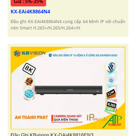
Giá : 5%-35%
KX-EAi4K8864N4
Đầu ghi KX-EAi4K8864N4 cung cấp 64 kênh IP với chuẩn
nén Smart H.265+/H.265/H.264+/H
Đầu Ghi KBvision KX-DAi4K8816EN3