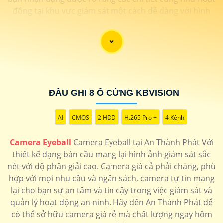
động tại khu vực giám sát một cách dễ dàng với hình
ảnh giám sát sắc nét độ phân giải cao. Sau đây là một
số camera chất lượng đề xuất dành cho bạn
ĐẦU GHI 8 Ổ CỨNG KBVISION
AI
CMOS
2 HDD
H.265 Pro +
4 Kênh
Camera Eyeball
Camera Eyeball tại An Thành Phát Với
'
thiết kế dạng bán cầu mang lại hình ảnh giám sát sắc
nét với độ phân giải cao. Camera giá cả phải chăng, phù
hợp với mọi nhu cầu và ngân sách, camera tự tin mang
lại cho bạn sự an tâm và tin cậy trong việc giám sát và
quản lý hoạt động an ninh. Hãy đến An Thành Phát để
có thể sở hữu camera giá rẻ mà chất lượng ngay hôm