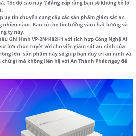
à. Tốc độ cao này ®️
đẳng cấp
rằng bạn sẽ không bỏ lỡ
t.
p uy tín chuyên cung cấp các sản phẩm giám sát an
g nhiều năm. Bạn có thể tin tưởng vào chất lượng và
ng ty này.
Đầu Ghi Hình VP-2N4482H1 với tích hợp Công Nghệ AI
ự lựa chọn tuyệt vời cho việc giám sát an ninh của
ông lớn, sản phẩm này sẽ giúp bạn duy trì an ninh và
n chừ gì mà không liên hệ với An Thành Phát ngay để