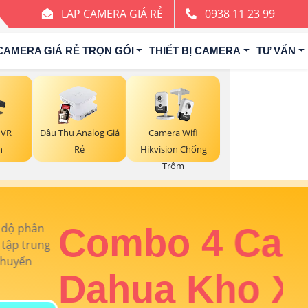
LAP CAMERA GIÁ RẺ
0938 11 23 99
CAMERA GIÁ RẺ TRỌN GÓI
THIẾT BỊ CAMERA
TƯ VẤN
NVR
Đầu Thu Analog Giá
Camera Wifi
h
Rẻ
Hikvision Chống
Trộm
ưởng tại An Thành Phát chỉ với
5. 500
T
ng :
Dahua
💯 GIám Sát Ban Đêm :
Hồng Ngoại
Đ