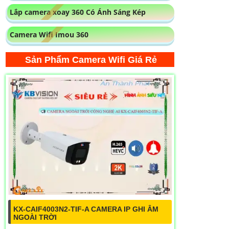
Lắp camera xoay 360 Có Ánh Sáng Kép
Camera Wifi Imou 360
Sản Phẩm Camera Wifi Giá Rẻ
KX-CAIF4003N2-TIF-A CAMERA IP GHI ÂM
NGOÀI TRỜI