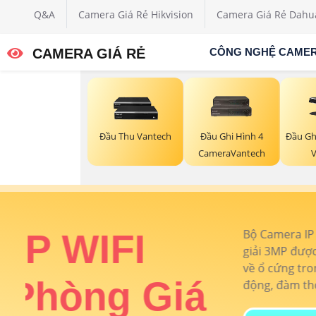
Q&A
Camera Giá Rẻ Hikvision
Camera Giá Rẻ Dahu
CAMERA GIÁ RẺ
CÔNG NGHỆ CAME
Đầu Thu Vantech
Đầu Ghi Hình 4
Đầu Gh
CameraVantech
V
ân
Combo 4 Came
rung
Dahua Kho Xư