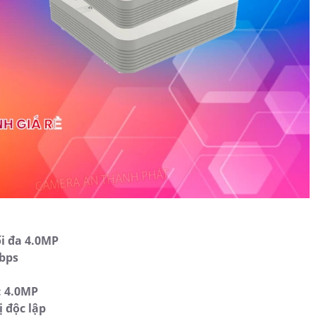
ối đa 4.0MP
bps
: 4.0MP
ị độc lập