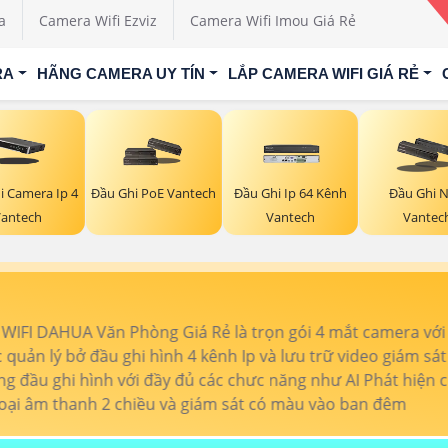
a
Camera Wifi Ezviz
Camera Wifi Imou Giá Rẻ
RA
HÃNG CAMERA UY TÍN
LẮP CAMERA WIFI GIÁ RẺ
i Camera Ip 4
Đầu Ghi PoE Vantech
Đầu Ghi Ip 64 Kênh
Đầu Ghi 
antech
Vantech
Vantec
Combo 4 Camera Dahua Kho X
ra
🔆 Độ Phân Giải:
3k
✔️ Hã
ởng Giá
30m