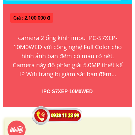
Giá : 2,100,000 ₫
camera 2 ống kính imou IPC-S7XEP-
10M0WED với công nghệ Full Color cho
hình ảnh ban đêm có màu rõ nét,
Camera này độ phân giải 5.0MP thiết kế
IP Wifi trang bị giám sát ban đêm...
IPC-S7XEP-10M0WED
Ⓦ