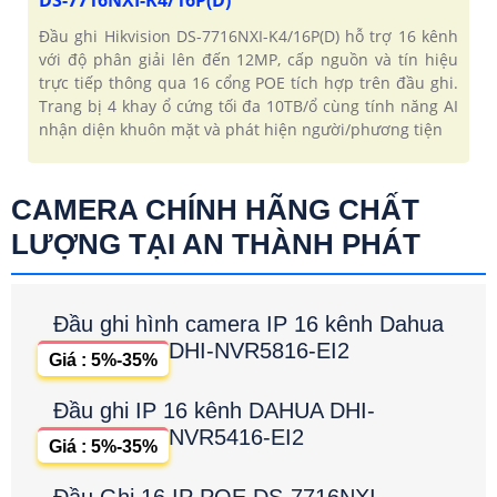
Đầu ghi Hikvision DS-7716NXI-K4/16P(D) hỗ trợ 16 kênh
với độ phân giải lên đến 12MP, cấp nguồn và tín hiệu
trực tiếp thông qua 16 cổng POE tích hợp trên đầu ghi.
Trang bị 4 khay ổ cứng tối đa 10TB/ổ cùng tính năng AI
nhận diện khuôn mặt và phát hiện người/phương tiện
CAMERA CHÍNH HÃNG CHẤT
LƯỢNG TẠI AN THÀNH PHÁT
Đầu ghi hình camera IP 16 kênh Dahua
DHI-NVR5816-EI2
Giá : 5%-35%
Đầu ghi IP 16 kênh DAHUA DHI-
NVR5416-EI2
Giá : 5%-35%
Đầu Ghi 16 IP POE DS-7716NXI-