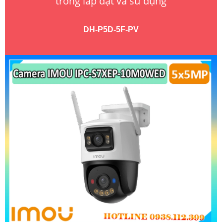
trong lắp đặt và sử dụng
DH-P5D-5F-PV