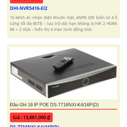
DHI-NVR5416-EI2
16 kênh AI: nhận diện khuôn mặt, ANPR 20K biển số 4 ổ
cứng tối đa 80TB – lưu trữ dài hạn không lo hết 2 HDMI
8K + 2 VGA – hiển thị 4 màn hình đồng thời
Đầu Ghi 16 IP POE DS-7716NXI-K4/16P(D)
Giá : 13,881,000 ₫
DS-7716NXI-K4/16P(D)