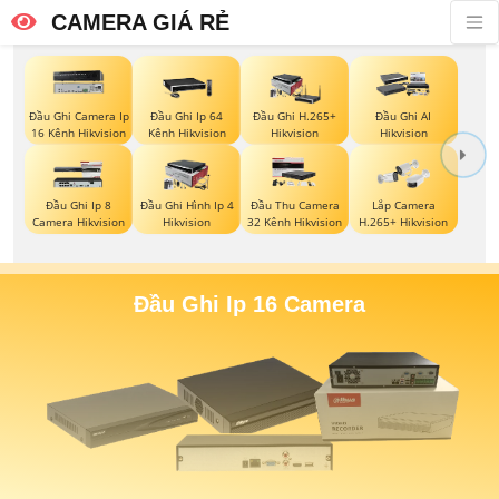
CAMERA GIÁ RẺ
Đầu Ghi Camera Ip
Đầu Ghi Ip 64
Đầu Ghi H.265+
Đầu Ghi AI
16 Kênh Hikvision
Kênh Hikvision
Hikvision
Hikvision
Đầu Ghi Ip 8
Đầu Ghi Hình Ip 4
Đầu Thu Camera
Lắp Camera
Camera Hikvision
Hikvision
32 Kênh Hikvision
H.265+ Hikvision
Đầu Ghi Ip 16 Camera