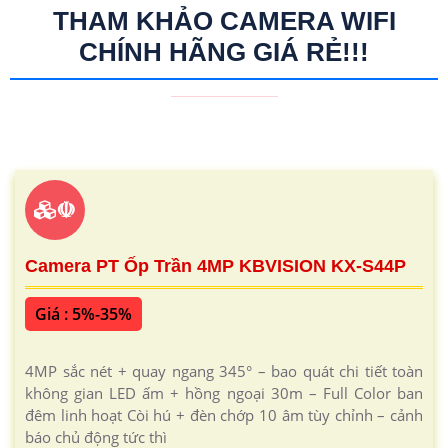
THAM KHẢO CAMERA WIFI
CHÍNH HÃNG GIÁ RẺ!!!
☫
Camera PT Ốp Trần 4MP KBVISION KX-S44P
Giá : 5%-35%
4MP sắc nét + quay ngang 345° – bao quát chi tiết toàn
không gian LED ấm + hồng ngoại 30m – Full Color ban
đêm linh hoạt Còi hú + đèn chớp 10 âm tùy chỉnh – cảnh
báo chủ động tức thì