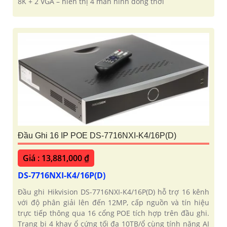
8K + 2 VGA – hiển thị 4 màn hình đồng thời
Đầu Ghi 16 IP POE DS-7716NXI-K4/16P(D)
Giá : 13,881,000 ₫
DS-7716NXI-K4/16P(D)
Đầu ghi Hikvision DS-7716NXI-K4/16P(D) hỗ trợ 16 kênh
với độ phân giải lên đến 12MP, cấp nguồn và tín hiệu
trực tiếp thông qua 16 cổng POE tích hợp trên đầu ghi.
Trang bị 4 khay ổ cứng tối đa 10TB/ổ cùng tính năng AI