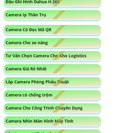
Lắp Camera Wifi Kbvision Trong Nhà
Lắp Camera Wifi Dahua Xoay 360
Camera Wifi Trong Nhà Chính Hãng Hikvision
Camera Ezviz Giá Rẻ
Lắp Camera Wifi Có Cảnh Báo Chống trộm
Camera Wifi Thân Cố Định
Camera Wifi 360 Có Màu Ban Đêm Dahua
Camera 360 Ánh Sáng Kép
Camera Xoay 360 Kbvision Giá Rẻ
Camera Visioncop 360