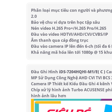
Phân loại mục tiêu con người và phương
2.0
Bảo vệ chu vi dựa trên học tập sâu
Nén video H.265 Pro+/H.265 Pro/H.265
Đầu vào video HDTVI/AHD/CVI/CVBS/IP
Âm thanh qua cáp đồng trục
Đầu vào camera IP lên đến 6-ch (tối đa 6
Khả năng mã hóa lên tới 1080p @ 15 khu
Đầu Ghi Hình
iDS-7204HQHI-M1/E( C )
Cam
MP Sử Dụng Công Nghệ AHD CVI TVI BCS
Camera IP Thiết kế Kiểu Đầu Ghi 4 kênh
Chíp xử lý hình ảnh Turbo ACUSENSE ph
hình ảnh lâu hơn