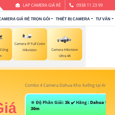
LAP CAMERA GIÁ RẺ
0938 11 23 99
CAMERA GIÁ RẺ TRỌN GÓI
THIẾT BỊ CAMERA
TƯ VẤN
Camera IP Full Color
 Cứng
Camera Hikvision
Hikvision
on
Ultra 4K
ưởng tại An Thành Phát chỉ với
5. 500
T
ng :
Dahua
💯 GIám Sát Ban Đêm :
Hồng Ngoại
Đ