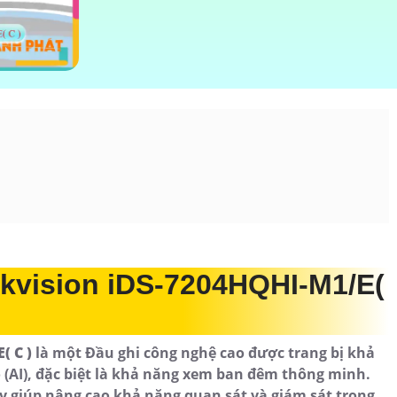
ikvision iDS-7204HQHI-M1/E(
( C )
là một Đầu ghi công nghệ cao được trang bị khả
 (AI), đặc biệt là khả năng xem ban đêm thông minh.
 giúp nâng cao khả năng quan sát và giám sát trong