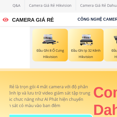
Q&A
Camera Giá Rẻ Hikvision
Camera Giá Rẻ Dahu
CAMERA GIÁ RẺ
CÔNG NGHỆ CAME
Đầu Ghi 8 Ổ Cưng
Đầu Ghi Ip 32 Kênh
Đầu
Hikvision
Hikvision
H
ân
Combo 4 Came
rung
Dahua Kho Xư