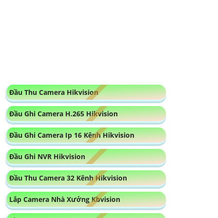
Camera Có Đọc Mã QR
Camera Cho xe nâng
Tư Vấn Chọn Camera Cho Kho Logistics
Camera Giá Rẻ Nhất
Lắp Camera Phòng Phẩu Thuật
Camera có chống trộm
Camera Cho Công Trình Chuyên Dụng
Camera Nhìn Màn Hình Máy Tính
Lắp Camera Wifi 3k Sắc Nét
Camera Wifi Dahua Ngoài Trời