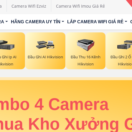
a
Camera Wifi Ezviz
Camera Wifi Imou Giá Rẻ
RA
HÃNG CAMERA UY TÍN
LẮP CAMERA WIFI GIÁ RẺ
 Ghi Ip AI
Đầu Ghi AI Hikvision
Đầu Thu 16 Kênh
Đầu Ghi 2 Ổ
ikvision
Hikvision
Hikvisi
Combo 4 Camera Dahua Kho X
ra
🔆 Độ Phân Giải:
3k
✔️ Hã
ởng Giá
30m