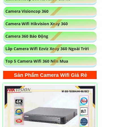
ĐẦU GHI HIKVISION IDS-7208HUHI-M1/E(C)
30%
5,930,000 ₫
Trung Tâm Ghi Hình iDS-7208HUHI-M1/E(C)
là một Đầu ghi phục vụ cho việc ghi hình và
quản lý dữ liệu an ninh. Với khả năng hỗ
trợ 8 kênh ghi hình, Đầu ghi này đảm bảo
chất lượng hình ảnh sắc nét và rõ ràng