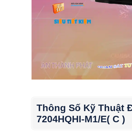
Thông Số Kỹ Thuật Đ
7204HQHI-M1/E( C )