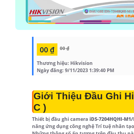
00 ₫
00 ₫
Thương hiệu:
Hikvision
Ngày đăng:
9/11/2023 1:39:40 PM
Giới Thiệu Đầu Ghi H
C )
Thiết bị đầu ghi camera
iDS-7204HQHI-M1/E
năng ứng dụng công nghệ Trí tuệ nhân tạo
Những thông số ấn tượng trên đầu thu này