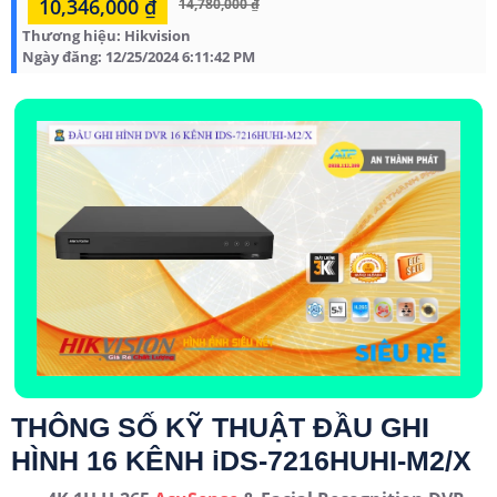
10,346,000 ₫
14,780,000 ₫
Thương hiệu:
Hikvision
Ngày đăng:
12/25/2024 6:11:42 PM
THÔNG SỐ KỸ THUẬT ĐẦU GHI
HÌNH 16 KÊNH iDS-7216HUHI-M2/X