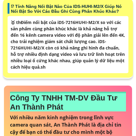
⁉️ Tính Năng Nổi Bật Nào Của IDS-HUHI-M2/X Giúp Nó
Nổi Bật So Với Các Đầu Ghi Cùng Phân Khúc Khác?
🥇 thĐiểm nổi bật của iDS-7216HUHI-M2/X so với các
sản phẩm cùng phân khúc khác là khả năng hỗ trợ
đến 16 kênh camera video với độ phân giải lên đến 4K,
cho trải nghiệm giám sát chất lượng cao. iDS-
7216HUHI-M2/X còn có khả năng ghi hình đa chuẩn,
hỗ trợ nhiều định dạng video và lưu trữ linh hoạt trên
nhiều loại ổ cứng khác nhau, giúp quản lý dữ liệu một
cách hiệu quả.sh
Công Ty TNHH TM-DV Đầu Tư
An Thành Phát
Với nhiều năm kinh nghiệm trong lĩnh vực
camera quan sát, An Thành Phát là địa chỉ tin
cậy để bạn có thể đầu tư cho mình một bộ