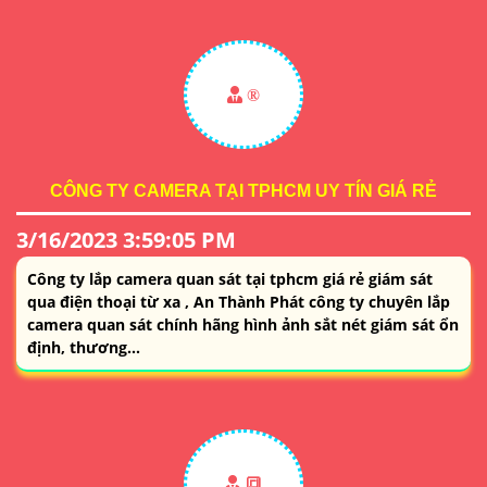
®️
CÔNG TY CAMERA TẠI TPHCM UY TÍN GIÁ RẺ
3/16/2023 3:59:05 PM
Công ty lắp camera quan sát tại tphcm giá rẻ giám sát
qua điện thoại từ xa , An Thành Phát công ty chuyên lắp
camera quan sát chính hãng hình ảnh sắt nét giám sát ổn
định, thương...
🔳