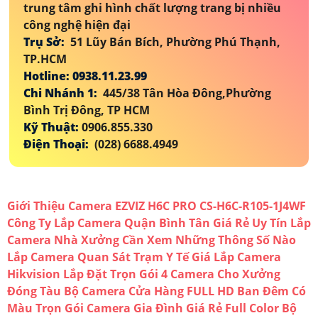
trung tâm ghi hình chất lượng trang bị nhiều
công nghệ hiện đại
Trụ Sở:
51 Lũy Bán Bích, Phường Phú Thạnh,
TP.HCM
Hotline: 0938.11.23.99
Chi Nhánh 1:
445/38 Tân Hòa Đông,Phường
Bình Trị Đông, TP HCM
Kỹ Thuật:
0906.855.330
Điện Thoại:
(028) 6688.4949
Giới Thiệu Camera EZVIZ H6C PRO CS-H6C-R105-1J4WF
Công Ty Lắp Camera Quận Bình Tân Giá Rẻ Uy Tín
Lắp
Camera Nhà Xưởng Cần Xem Những Thông Số Nào
Lắp Camera Quan Sát Trạm Y Tế
Giá Lắp Camera
Hikvision
Lắp Đặt Trọn Gói 4 Camera Cho Xưởng
Đóng Tàu
Bộ Camera Cửa Hàng FULL HD Ban Đêm Có
Màu
Trọn Gói Camera Gia Đình Giá Rẻ Full Color
Bộ