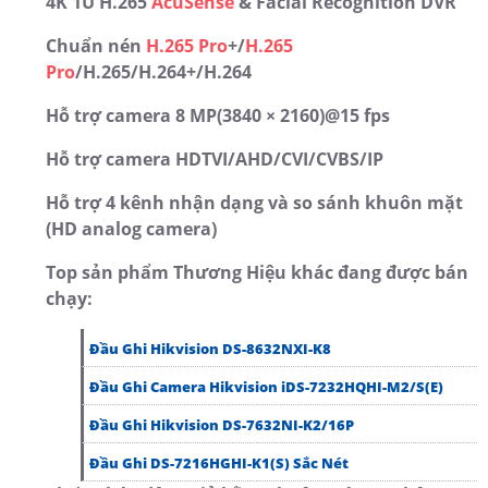
4K 1U H.265
AcuSense
& Facial Recognition DVR
Chuẩn nén
H.265 Pro
+/
H.265
Pro
/H.265/H.264+/H.264
Hỗ trợ camera 8 MP(3840 × 2160)@15 fps
Hỗ trợ camera HDTVI/AHD/CVI/CVBS/IP
Hỗ trợ 4 kênh nhận dạng và so sánh khuôn mặt
(HD analog camera)
Top sản phẩm Thương Hiệu khác đang được bán
chạy:
Đầu Ghi Hikvision DS-8632NXI-K8
Đầu Ghi Camera Hikvision iDS-7232HQHI-M2/S(E)
Đầu Ghi Hikvision DS-7632NI-K2/16P
Đầu Ghi DS-7216HGHI-K1(S) Sắc Nét