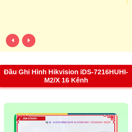
Th
ho
gh
hì
Đầu Ghi Hình Hikvision iDS-7216HUHI-
M2/X 16 Kênh