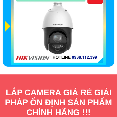
LẮP CAMERA GIÁ RẺ GIẢI
PHÁP ỔN ĐỊNH SẢN PHẨM
CHÍNH HÃNG !!!