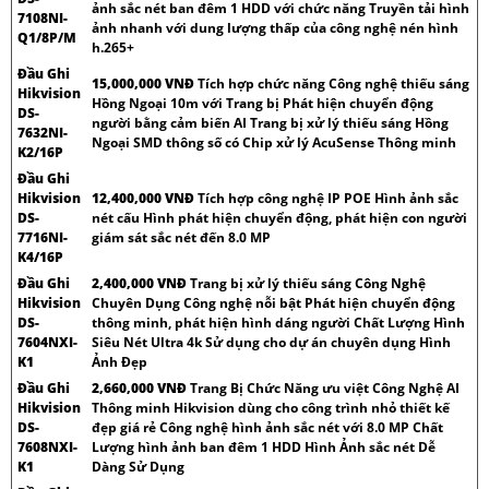
ảnh sắc nét ban đêm 1 HDD với chức năng Truyền tải hình
7108NI-
ảnh nhanh với dung lượng thấp của công nghệ nén hình
Q1/8P/M
h.265+
Đầu Ghi
15,000,000 VNĐ
Tích hợp chức năng Công nghệ thiếu sáng
Hikvision
Hồng Ngoại 10m với Trang bị Phát hiện chuyển động
DS-
người bằng cảm biến AI Trang bị xử lý thiếu sáng Hồng
7632NI-
Ngoại SMD thông số có Chip xử lý AcuSense Thông minh
K2/16P
Đầu Ghi
Hikvision
12,400,000 VNĐ
Tích hợp công nghệ IP POE Hình ảnh sắc
DS-
nét cấu Hình phát hiện chuyển động, phát hiện con người
7716NI-
giám sát sắc nét đến 8.0 MP
K4/16P
Đầu Ghi
2,400,000 VNĐ
Trang bị xử lý thiếu sáng Công Nghệ
Hikvision
Chuyên Dụng Công nghệ nỗi bật Phát hiện chuyển động
DS-
thông minh, phát hiện hình dáng người Chất Lượng Hình
7604NXI-
Siêu Nét Ultra 4k Sử dụng cho dự án chuyên dụng Hình
K1
Ảnh Đẹp
Đầu Ghi
2,660,000 VNĐ
Trang Bị Chức Năng ưu việt Công Nghệ AI
Hikvision
Thông minh Hikvision dùng cho công trình nhỏ thiết kế
DS-
đẹp giá rẻ Công nghệ hình ảnh sắc nét với 8.0 MP Chất
7608NXI-
Lượng hình ảnh ban đêm 1 HDD Hình Ảnh sắc nét Dễ
K1
Dàng Sử Dụng