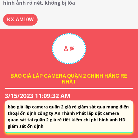
hình ảnh rõ nét, không bị lóa
KX-AM10W
💯
BÁO GIÁ LẮP CAMERA QUẬN 2 CHÍNH HÃNG RẺ
NHẤT
3/15/2023 11:09:32 AM
báo giá lắp camera quận 2 giá rẻ giám sát qua mạng điện
thoại ổn định công ty An Thành Phát lắp đặt camera
quan sát tại quận 2 giá rẻ tiết kiệm chi phí hình ảnh HD
giám sát ổn định