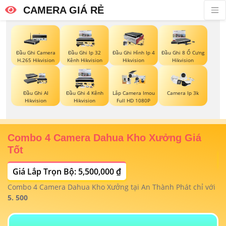
CAMERA GIÁ RẺ
Đầu Ghi Camera
Đầu Ghi Ip 32
Đầu Ghi Hình Ip 4
Đầu Ghi 8 Ổ Cưng
H.265 Hikvision
Kênh Hikvision
Hikvision
Hikvision
Đầu Ghi AI
Đầu Ghi 4 Kênh
Lắp Camera Imou
Camera Ip 3k
Hikvision
Hikvision
Full HD 1080P
Combo 4 Camera Dahua Kho Xưởng Giá
T
Tốt
Giá Lắp Trọn Bộ: 5,500,000 ₫
T
1/
t
Combo 4 Camera Dahua Kho Xưởng tại An Thành Phát chỉ với
m
 4
5. 500