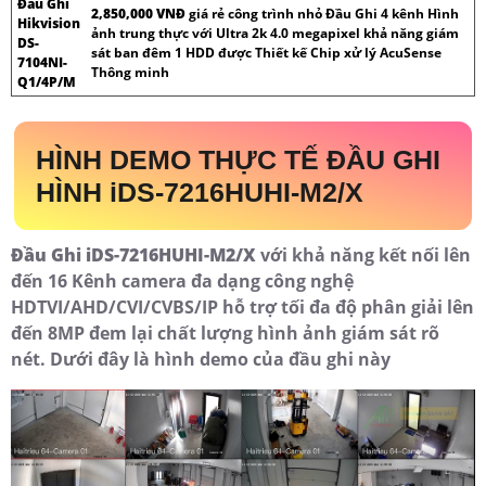
Đầu Ghi
2,850,000 VNĐ
giá rẻ công trình nhỏ Đầu Ghi 4 kênh Hình
Hikvision
ảnh trung thực với Ultra 2k 4.0 megapixel khả năng giám
DS-
sát ban đêm 1 HDD được Thiết kế Chip xử lý AcuSense
7104NI-
Thông minh
Q1/4P/M
HÌNH DEMO THỰC TẾ ĐẦU GHI
HÌNH iDS-7216HUHI-M2/X
Đầu Ghi iDS-7216HUHI-M2/X
với khả năng kết nối lên
đến 16 Kênh camera đa dạng công nghệ
HDTVI/AHD/CVI/CVBS/IP hỗ trợ tối đa độ phân giải lên
đến 8MP đem lại chất lượng hình ảnh giám sát rõ
nét. Dưới đây là hình demo của đầu ghi này