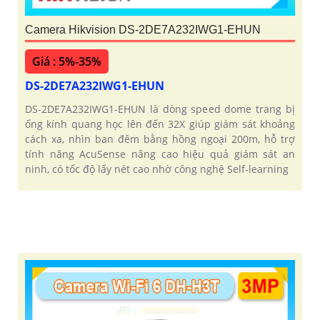
Camera Hikvision DS-2DE7A232IWG1-EHUN
Giá : 5%-35%
DS-2DE7A232IWG1-EHUN
DS-2DE7A232IWG1-EHUN là dòng speed dome trang bị
ống kính quang học lên đến 32X giúp giám sát khoảng
cách xa, nhìn ban đêm bằng hồng ngoại 200m, hỗ trợ
tính năng AcuSense nâng cao hiệu quả giám sát an
ninh, có tốc độ lấy nét cao nhờ công nghệ Self-learning