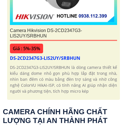
Camera Hikvision DS-2CD2347G3-
LIS2UY/SRBHUN
Giá : 5%-35%
DS-2CD2347G3-LIS2UY/SRBHUN
DS-2CD2347G3-LIS2UY/SRBHUN là dòng camera thiết kế
kiểu dáng dome nhỏ gọn phù hợp lắp đặt trong nhà,
nhìn ban đêm có màu bằng đèn trợ sáng và nhờ công
nghệ ColorVU HikAI-ISP, có tính năng AI giúp nhận diện
người và phương tiện, tích hợp micro kép
CAMERA CHÍNH HÃNG CHẤT
LƯỢNG TẠI AN THÀNH PHÁT