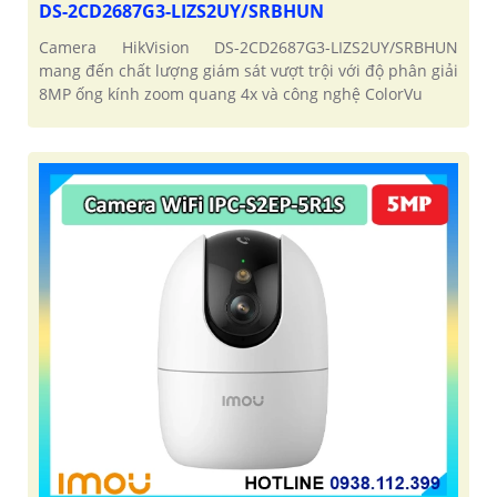
DS-2CD2687G3-LIZS2UY/SRBHUN
Camera HikVision DS-2CD2687G3-LIZS2UY/SRBHUN
mang đến chất lượng giám sát vượt trội với độ phân giải
8MP ống kính zoom quang 4x và công nghệ ColorVu