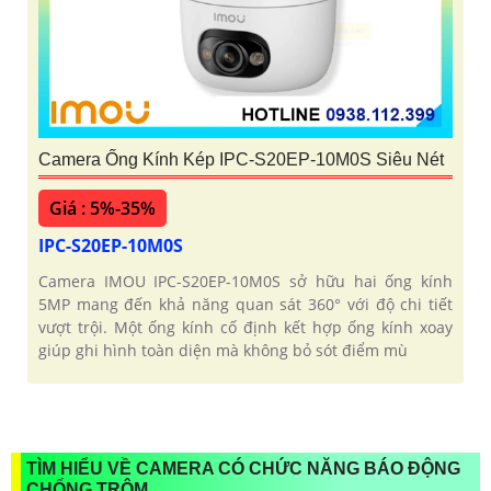
Camera Ống Kính Kép IPC-S20EP-10M0S Siêu Nét
Giá : 5%-35%
IPC-S20EP-10M0S
Camera IMOU IPC-S20EP-10M0S sở hữu hai ống kính
5MP mang đến khả năng quan sát 360° với độ chi tiết
vượt trội. Một ống kính cố định kết hợp ống kính xoay
giúp ghi hình toàn diện mà không bỏ sót điểm mù
TÌM HIỂU VỀ CAMERA CÓ CHỨC NĂNG BÁO ĐỘNG
CHỐNG TRỘM