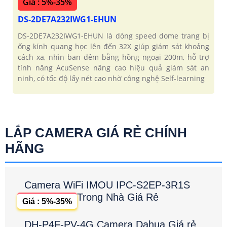
Giá : 5%-35%
DS-2DE7A232IWG1-EHUN
DS-2DE7A232IWG1-EHUN là dòng speed dome trang bị
ống kính quang học lên đến 32X giúp giám sát khoảng
cách xa, nhìn ban đêm bằng hồng ngoại 200m, hỗ trợ
tính năng AcuSense nâng cao hiệu quả giám sát an
ninh, có tốc độ lấy nét cao nhờ công nghệ Self-learning
LẮP CAMERA GIÁ RẺ CHÍNH
HÃNG
Camera WiFi IMOU IPC-S2EP-3R1S
Trong Nhà Giá Rẻ
Giá : 5%-35%
DH-P4F-PV-4G Camera Dahua Giá rẻ