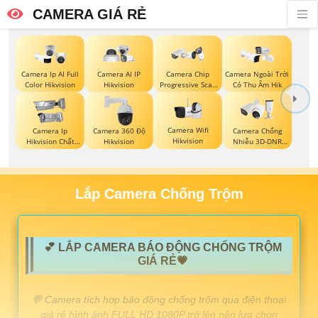
CAMERA GIÁ RẺ
Camera Ip AI Full
Camera AI IP
Camera Chip
Camera Ngoài Trời
Color Hikvision
Hikvision
Progressive Scan
Có Thu Âm Hik
CMOS Hikvision
Camera Wifi
Camera Ip
Camera 360 Độ
Camera Chống
Hikvision
Hikvision Chất
Hikvision
Nhiễu 3D-DNR
Lượng
Dahua
Lắp Camera Chống Trộm
💕 LẮP CAMERA BÁO ĐỘNG CHỐNG TRỘM
GIÁ RẺ💗
️💬 Camera tích hợp báo động chống trộm qua điện thoại
giá rẻ hình ảnh FULL HD 1080P trở lên nên lựa chọn