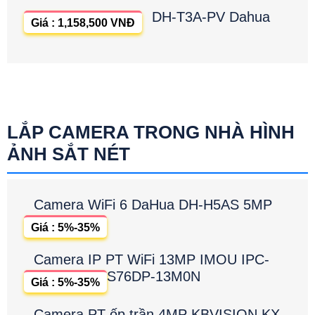
DH-T3A-PV Dahua
Giá : 1,158,500 VNĐ
LẮP CAMERA TRONG NHÀ HÌNH
ẢNH SẮT NÉT
Camera WiFi 6 DaHua DH-H5AS 5MP
Giá : 5%-35%
Camera IP PT WiFi 13MP IMOU IPC-
S76DP-13M0N
Giá : 5%-35%
Camera PT ốp trần 4MP KBVISION KX-