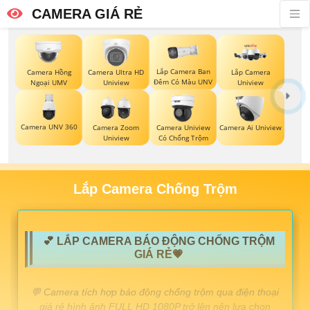
CAMERA GIÁ RẺ
Lắp Camera Ban
Camera Hồng
Camera Ultra HD
Lắp Camera
Đêm Có Màu UNV
Ngoại UMV
Uniview
Uniview
Camera UNV 360
Camera Zoom
Camera Uniview
Camera Ai Uniview
Uniview
Có Chống Trộm
Lắp Camera Chống Trộm
💕 LẮP CAMERA BÁO ĐỘNG CHỐNG TRỘM
GIÁ RẺ💗
️💬 Camera tích hợp báo động chống trộm qua điện thoại
giá rẻ hình ảnh FULL HD 1080P trở lên nên lựa chọn