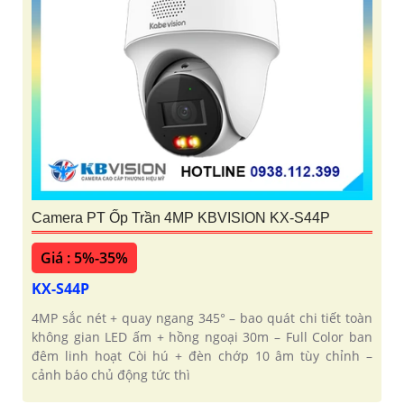
Camera PT Ốp Trần 4MP KBVISION KX-S44P
Giá : 5%-35%
KX-S44P
4MP sắc nét + quay ngang 345° – bao quát chi tiết toàn
không gian LED ấm + hồng ngoại 30m – Full Color ban
đêm linh hoạt Còi hú + đèn chớp 10 âm tùy chỉnh –
cảnh báo chủ động tức thì