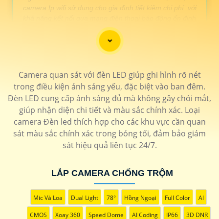
camera Ip wifi sử dụng cho gia đình tiết kiệm chi phí. với
khả năng kết nối qua mạng điện thoại báo động ổn định
🛒
LOẠI CAMERA CHỐNG TRỘM
Camera quan sát với đèn LED giúp ghi hình rõ nét
GIÁ THÔNG SỐ
trong điều kiện ánh sáng yếu, đặc biệt vào ban đêm.
Camera Chống trộm wifi
1.300.000 VNĐ - 1.600.000 VNĐ
▫ ️
Đèn LED cung cấp ánh sáng đủ mà không gây chói mắt,
PC-A42P-D-V2
Camera độ phân giải FULL HD đến 2k
báo động qua điện thoại
Camera Imou
giúp nhận diện chi tiết và màu sắc chính xác. Loại
Camera wifi 360 ngoài
📎 1.600.000 VNĐ - 3.500.000 VNĐ
▫️
camera Đèn led thích hợp cho các khu vực cần quan
trời
Camera hình ảnh săt nét dễ dàng cài
sát màu sắc chính xác trong bóng tối, đảm bảo giám
đặt qua điện thoại
DH-IPC-
sát hiệu quả liên tục 24/7.
HFW1230DT-STW
Camera wifi chống trộm
1.600.000 VNĐ - 2.300.000 VNĐ
▫️
chuyện nghiệp
Camera báo động chống trộm gọi điện
LẮP CAMERA CHỐNG TRỘM
qua phần mềm xem camera nhanh
chống hiệu quả
IPC-GK2CP-3C0W
lắp camera chống trộm
1.600.000 VNĐ - 2.300.000 VNĐ
▫️ Tích
Mic Và Loa
Dual Light
78°
Hồng Ngoại
Full Color
AI
ezviz
hợp quay xoay báo động chống trộm
qua điện thoại
H8C
CMOS
Xoay 360
Speed Dome
AI Coding
IP66
3D DNR