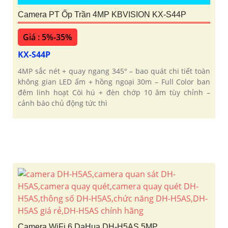
Camera PT Ốp Trần 4MP KBVISION KX-S44P
Giá : 5%-35%
KX-S44P
4MP sắc nét + quay ngang 345° – bao quát chi tiết toàn
không gian LED ấm + hồng ngoại 30m – Full Color ban
đêm linh hoạt Còi hú + đèn chớp 10 âm tùy chỉnh –
cảnh báo chủ động tức thì
Camera WiFi 6 DaHua DH-H5AS 5MP