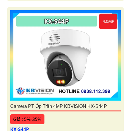
Camera PT Ốp Trần 4MP KBVISION KX-S44P
Giá : 5%-35%
KX-S44P