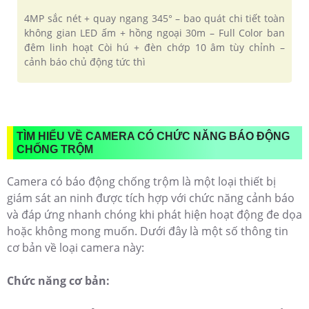
4MP sắc nét + quay ngang 345° – bao quát chi tiết toàn
không gian LED ấm + hồng ngoại 30m – Full Color ban
đêm linh hoạt Còi hú + đèn chớp 10 âm tùy chỉnh –
cảnh báo chủ động tức thì
TÌM HIỂU VỀ CAMERA CÓ CHỨC NĂNG BÁO ĐỘNG
CHỐNG TRỘM
Camera có báo động chống trộm là một loại thiết bị
giám sát an ninh được tích hợp với chức năng cảnh báo
và đáp ứng nhanh chóng khi phát hiện hoạt động đe dọa
hoặc không mong muốn. Dưới đây là một số thông tin
cơ bản về loại camera này:
Chức năng cơ bản: