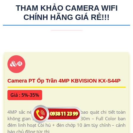
THAM KHẢO CAMERA WIFI
CHÍNH HÃNG GIÁ RẺ!!!
☫
Camera PT Ốp Trần 4MP KBVISION KX-S44P
Giá : 5%-35%
4MP sắc nét + quay ngang 345° – bao quát chi tiết toàn
không gian LED ấm + hồng ngoại 30m – Full Color ban
đêm linh hoạt Còi hú + đèn chớp 10 âm tùy chỉnh – cảnh
báo chủ động tức thì