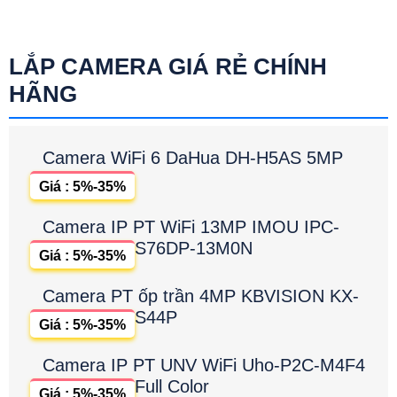
LẮP CAMERA GIÁ RẺ CHÍNH
HÃNG
Camera WiFi 6 DaHua DH-H5AS 5MP
Giá : 5%-35%
Camera IP PT WiFi 13MP IMOU IPC-
S76DP-13M0N
Giá : 5%-35%
Camera PT ốp trần 4MP KBVISION KX-
S44P
Giá : 5%-35%
Camera IP PT UNV WiFi Uho-P2C-M4F4
Full Color
Giá : 5%-35%