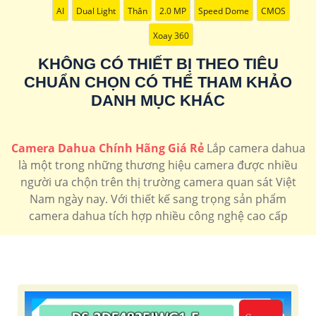
🔖
120.000 VNĐ
hồng ngoại 30m độ phân giải full hd 1080P
DH-
AI
Dual Light
Thân
2.0 MP
Speed Dome
CMOS
IPC-HDW1230T1P-S5
Xoay 360
💰 Camera Dahua 4k Rẻ Nhất
🔖
400.000 VNĐ
Camera Thân hồng ngoại độ phân giải 4k
DH-
KHÔNG CÓ THIẾT BỊ THEO TIÊU
HAC-HFW1801DP
CHUẨN CHỌN CÓ THỂ THAM KHẢO
🔔 Camera Dahua FULL Color
DANH MỤC KHÁC
🔷
130.000 VNĐ
Camera có màu ban đêm giá rẻ độ phân giải full hd
DH-HAC-HFW1500TLMP-IL-A
Camera Dahua Chính Hãng Giá Rẻ
Lắp camera dahua
Camera
Camera
Camera
camera
Camera
là một trong những thương hiệu camera được nhiều
speedom
Ip
4k
2k
Ai
người ưa chộn trên thị trường camera quan sát Việt
Dahua
Dahua
Dahua
dahua
D
Nam ngày nay. Với thiết kế sang trọng sản phẩm
camera dahua tích hợp nhiều công nghệ cao cấp