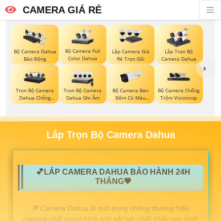
CAMERA GIÁ RẺ
Bộ Camera Full
Bộ Camera Dahua
Lắp Camera Giá
Lắp Trọn Bộ
Color Dahua
Báo Động
Rẻ Trọn Gói
Camera Dahua
Trọn Bộ Camera
Trọn Bộ Camera
Bộ Camera Ban
Bộ Camera Chống
Dahua Chống
Dahua Ghi Âm
Đêm Có Màu
Trộm Visioncop
Trộm
Kbvision
Lắp Trọn Bộ Camera Dahua
💕LẮP CAMERA DAHUA BẢO HÀNH 24H
THÁNG💗
️💬 Camera Dahua là môt trong những thương hiệu
camera chất lượng hình ảnh sắt nét chiết khấu cao hình