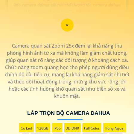
ảnh camera dahua sắt nét chất lượng tốt. camera dahua
là một trong những thương hiệu dễ sử dụng🛒
LẮP CAMERA DAHUA GIÁ RẺ
Camera quan sát Zoom 25x đem lại khả năng thu
GIÁ LẮP
phóng hình ảnh từ xa mà không làm giảm chất lượng,
🔮 Lắp camera Dahua quay xoay/td>
giúp quan sát rõ ràng các đối tượng ở khoảng cách xa.
🔷
330.000 VNĐ
Camera xoay 360 zoom xa hình ảnh sắt nét
Camera
Chức năng zoom quang học cho phép người dùng điều
Speedom
chỉnh độ dài tiêu cự, mang lại khả năng giám sát chi tiết
🔊 Camera IP Dahua giá rẻ
và theo dõi hoạt động trong những khu vực rộng lớn
hoặc các tình huống khó quan sát như biển số xe và
🔖
120.000 VNĐ
Camera Ip hình ảnh FULL HD 1080p hồng ngoại
30m
DH-IPC-HDW1230DT1-S5
khuôn mặt.
🔈 Camera Dahua Công Nghê AI
🔷
680.000 VNĐ
Chất lượng full hd báo động chống trộm chủ động
LẮP TRỌN BỘ CAMERA DAHUA
DH-IPC-HFW5541TP-ASE
🏅 Camera Dahua giá rẻ FULL HD
Có Led
128GB
IP66
3D DNR
Full Color
Hồng Ngoại