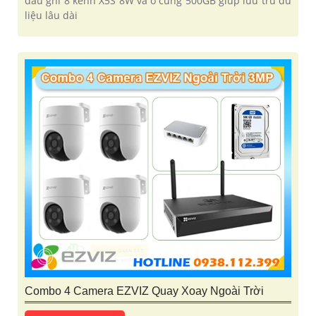
đầu ghi 8 kênh X5S 8W và ổ cứng 500GB giúp lưu trũ dữ
liệu lâu dài
Combo 4 Camera EZVIZ Quay Xoay Ngoài Trời