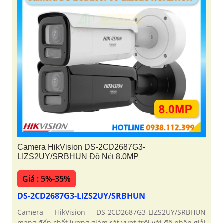
Camera HikVision DS-2CD2687G3-
LIZS2UY/SRBHUN Độ Nét 8.0MP
Giá : 5%-35%
DS-2CD2687G3-LIZS2UY/SRBHUN
Camera HikVision DS-2CD2687G3-LIZS2UY/SRBHUN
mang đến chất lượng giám sát vượt trội với độ phân giải