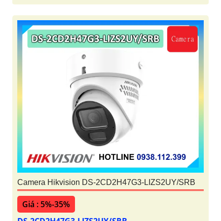
Camera Hikvision DS-2CD2H47G3-LIZS2UY/SRB
Giá : 5%-35%
DS-2CD2H47G3-LIZS2UY/SRB