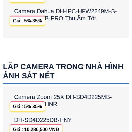
Camera Dahua DH-IPC-HFW2249M-S-
B-PRO Thu Âm Tốt
Giá : 5%-35%
LẮP CAMERA TRONG NHÀ HÌNH
ẢNH SẮT NÉT
Camera Zoom 25X DH-SD4D225MB-
HNR
Giá : 5%-35%
DH-SD4D225DB-HNY
Giá : 10,286,500 VNĐ