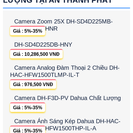
LƯỢNG TẠI AN THÀNH PHÁT
Camera Zoom 25X DH-SD4D225MB-
HNR
Giá : 5%-35%
DH-SD4D225DB-HNY
Giá : 10,286,500 VNĐ
Camera Analog Đàm Thoại 2 Chiều DH-
HAC-HFW1500TLMP-IL-T
Giá : 976,500 VNĐ
Camera DH-F3D-PV Dahua Chất Lượng
Giá : 5%-35%
Camera Ánh Sáng Kép Dahua DH-HAC-
HFW1500THP-IL-A
Giá : 5%-35%