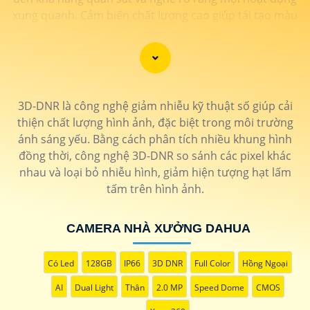
xung quanh. Cảm biến chất lượng cao giúp tái tạo màu
sắc chính xác, đồng thời mic ghi âm tích hợp cho phép
người dùng thấu hiểu từng chi tiết với âm thanh sống
động. Sự kết hợp hoàn hảo giữa hình ảnh và âm thanh
không chỉ nâng cao trải nghiệm giám sát mà còn tăng
cường tính hiệu quả trong việc bảo vệ và giám sát tài
3D-DNR là công nghệ giảm nhiễu kỹ thuật số giúp cải
sản. Đánh thức mọi giác quan với camera thông minh
thiện chất lượng hình ảnh, đặc biệt trong môi trường
này, đồng hành đáng tin cậy để bảo vệ ngôi nhà và
ánh sáng yếu. Bằng cách phân tích nhiều khung hình
doanh nghiệp của bạn."
đồng thời, công nghệ 3D-DNR so sánh các pixel khác
nhau và loại bỏ nhiễu hình, giảm hiện tượng hạt lấm
tấm trên hình ảnh.
CAMERA NHÀ XƯỞNG DAHUA
Có Led
128GB
IP66
3D DNR
Full Color
Hồng Ngoại
AI
Dual Light
Thân
2.0 MP
Speed Dome
CMOS
'