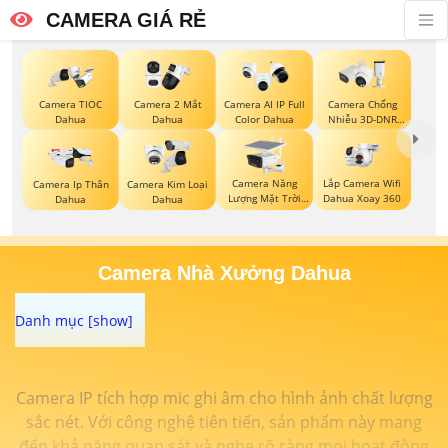
CAMERA GIÁ RẺ
Camera TIOC
Camera 2 Mắt
Camera AI IP Full
Camera Chống
Dahua
Dahua
Color Dahua
Nhiễu 3D-DNR
Dahua
Camera Năng
Lắp Camera Wifi
Camera Ip Thân
Camera Kim Loại
Lượng Mặt Trời
Dahua Xoay 360
Dahua
Dahua
Dahua
Camera Nhà Xưởng Dahua
Camera IP tích hợp mic ghi âm cho hình ảnh chất lượng
sắc nét. Với công nghệ tiên tiến, sản phẩm này mang
đến khả năng quan sát và nghe rõ ràng mọi hoạt động