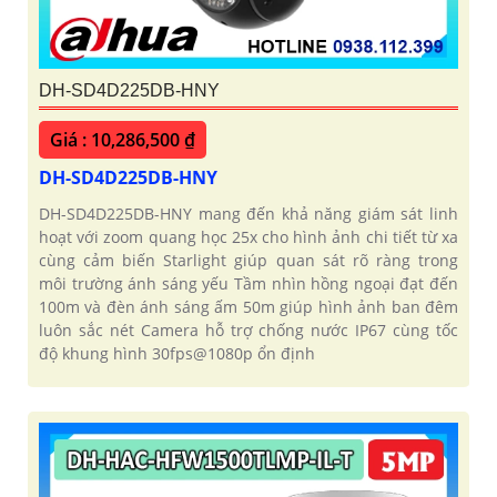
DH-SD4D225DB-HNY
Giá : 10,286,500 ₫
DH-SD4D225DB-HNY
DH-SD4D225DB-HNY mang đến khả năng giám sát linh
hoạt với zoom quang học 25x cho hình ảnh chi tiết từ xa
cùng cảm biến Starlight giúp quan sát rõ ràng trong
môi trường ánh sáng yếu Tầm nhìn hồng ngoại đạt đến
100m và đèn ánh sáng ấm 50m giúp hình ảnh ban đêm
luôn sắc nét Camera hỗ trợ chống nước IP67 cùng tốc
độ khung hình 30fps@1080p ổn định