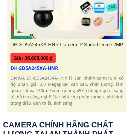
DH-SD5A245XA-HNR Camera IP Speed Dome 2MP
Giá : 36,608,000 ₫
DH-SD5A245XA-HNR
DAHUA DH-SD5A245XA-HNR là sản phẩm camera IP có
độ phân giải 2.0 Megapixel cao cấp, chất lượng, tầm
quan sát xa 150m, Zoom quang 45X, chống ngược sáng
tốt,hỗ trợ công nghệ Starlight cho phép camera ghi hình
trong điều kiện thiếu ánh sáng
CAMERA CHÍNH HÃNG CHẤT