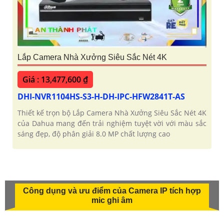
Lắp Camera Nhà Xưởng Siêu Sắc Nét 4K
Giá : 13,477,600 ₫
DHI-NVR1104HS-S3-H-DH-IPC-HFW2841T-AS
Thiết kế trọn bộ Lắp Camera Nhà Xưởng Siêu Sắc Nét 4K
của Dahua mang đến trải nghiệm tuyệt vời với màu sắc
sáng đẹp, độ phân giải 8.0 MP chất lượng cao
Công dụng và ưu điểm của Camera IP tích hợp
mic ghi âm