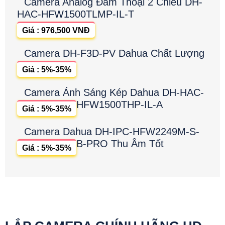
Camera Analog Đàm Thoại 2 Chiều DH-
HAC-HFW1500TLMP-IL-T
Giá : 976,500 VNĐ
Camera DH-F3D-PV Dahua Chất Lượng
Giá : 5%-35%
Camera Ánh Sáng Kép Dahua DH-HAC-
HFW1500THP-IL-A
Giá : 5%-35%
Camera Dahua DH-IPC-HFW2249M-S-
B-PRO Thu Âm Tốt
Giá : 5%-35%