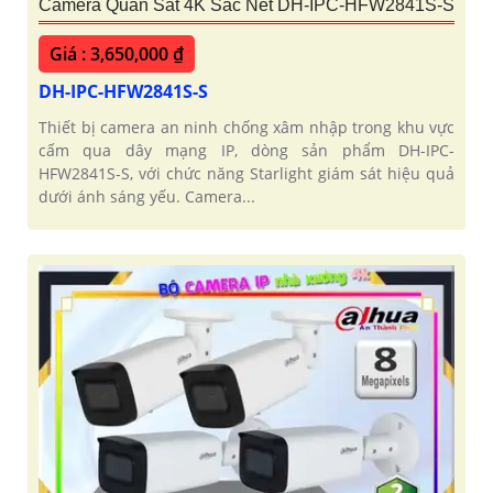
Camera Quan Sát 4K Sắc Nét DH-IPC-HFW2841S-S
Giá : 3,650,000 ₫
DH-IPC-HFW2841S-S
Thiết bị camera an ninh chống xâm nhập trong khu vực
cấm qua dây mạng IP, dòng sản phẩm DH-IPC-
HFW2841S-S, với chức năng Starlight giám sát hiệu quả
dưới ánh sáng yếu. Camera...