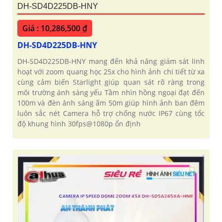
DH-SD4D225DB-HNY
Giá : 10,286,500 ₫
DH-SD4D225DB-HNY
DH-SD4D225DB-HNY mang đến khả năng giám sát linh
hoạt với zoom quang học 25x cho hình ảnh chi tiết từ xa
cùng cảm biến Starlight giúp quan sát rõ ràng trong
môi trường ánh sáng yếu Tầm nhìn hồng ngoại đạt đến
100m và đèn ánh sáng ấm 50m giúp hình ảnh ban đêm
luôn sắc nét Camera hỗ trợ chống nước IP67 cùng tốc
độ khung hình 30fps@1080p ổn định