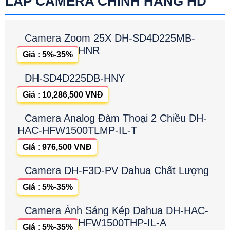
LẮP CAMERA CHÍNH HÃNG HD
Camera Zoom 25X DH-SD4D225MB-
HNR
Giá : 5%-35%
DH-SD4D225DB-HNY
Giá : 10,286,500 VNĐ
Camera Analog Đàm Thoại 2 Chiều DH-
HAC-HFW1500TLMP-IL-T
Giá : 976,500 VNĐ
Camera DH-F3D-PV Dahua Chất Lượng
Giá : 5%-35%
Camera Ánh Sáng Kép Dahua DH-HAC-
HFW1500THP-IL-A
Giá : 5%-35%