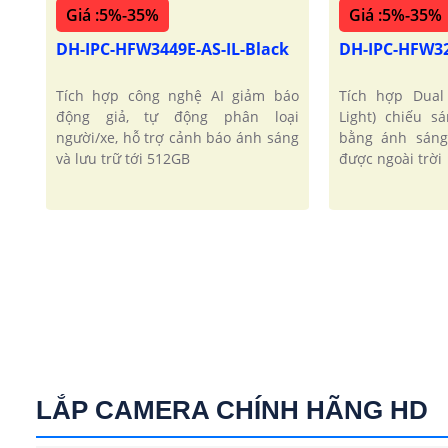
Giá :5%-35%
Giá :5%-35%
DH-IPC-HFW3449E-AS-IL-Black
DH-IPC-HFW32
Tích hợp công nghệ AI giảm báo
Tích hợp Dual
động giả, tự động phân loại
Light) chiếu 
người/xe, hỗ trợ cảnh báo ánh sáng
bằng ánh sáng
và lưu trữ tới 512GB
được ngoài trời
LẮP CAMERA CHÍNH HÃNG HD