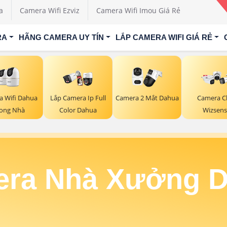
a
Camera Wifi Ezviz
Camera Wifi Imou Giá Rẻ
RA
HÃNG CAMERA UY TÍN
LẮP CAMERA WIFI GIÁ RẺ
a Wifi Dahua
Lắp Camera Ip Full
Camera 2 Mắt Dahua
Camera C
ong Nhà
Color Dahua
Wizsens
ra Nhà Xưởng 