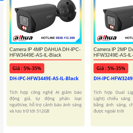
Camera IP 4MP DAHUA DH-IPC-
Camera IP 2MP D
HFW3449E-AS-IL-Black
HFW3249E-AS-IL-
Giá : 5%-35%
Giá : 5%-35%
DH-IPC-HFW3449E-AS-IL-Black
DH-IPC-HFW3249E
Tích hợp công nghệ AI giảm báo
Tích hợp Dual Li
động giả, tự động phân loại
Light) chiếu sáng
người/xe, hỗ trợ cảnh báo ánh sáng
bằng ánh sáng, c
và lưu trữ tới 512GB
được ngoài trời