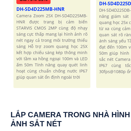
DH-SD4D225
DH-SD4D225MB-HNR
DH-SD4D225DB-
Camera Zoom 25X DH-SD4D225MB-
năng giám sát 
HNR được trang bị cảm biến
quang học 25x c
STARVIS CMOS 2MP cùng độ nhạy
từ xa cùng cảm 
sáng cực thấp mang lại hình ảnh rõ
quan sát rõ rà
nét ngay cả trong môi trường thiếu
ánh sáng yếu T
sáng Hỗ trợ zoom quang học 25X
đạt đến 100m 
kết hợp chiếu sáng kép thông minh
50m giúp hình
với tầm xa hồng ngoại 100m và LED
sắc nét Camera
ấm 50m Tính năng quay quét linh
IP67 cùng tố
hoạt cùng chuẩn chống nước IP67
30fps@1080p ổn
giúp quan sát ổn định ngoài trời
LẮP CAMERA TRONG NHÀ HÌNH
ẢNH SẮT NÉT