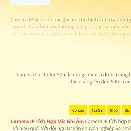
Camera IP tích hợp mic ghi âm cho hình ảnh chất lượn
quanh. Cảm biến chất lượng cao giúp tái tạo màu sắc 
kết hợp hoàn hảo giữa hình ảnh và âm thanh không chỉ
mọi giác quan với camera 
Camera Full Color 50m là dòng cmaera được trang b
chiếu sáng lên đến 50m, came
Có Led
128GB
IP66
3D
Camera IP Tích Hợp Mic Ghi Âm
Camera IP tích hợp m
và hiệu quả. Với đội ngũ tư vấn chuyên nghiệp và am