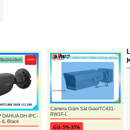
Camera Giám Sát GiaoITC431-
RW1F-L
P DAHUA DH-IPC-
IL-Black
Giá :5%-35%