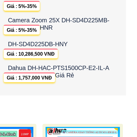
Giá : 5%-35%
Camera Zoom 25X DH-SD4D225MB-
HNR
Giá : 5%-35%
DH-SD4D225DB-HNY
Giá : 10,286,500 VNĐ
Dahua DH-HAC-PTS1500CP-E2-IL-A
Giá Rẻ
Giá : 1,757,000 VNĐ