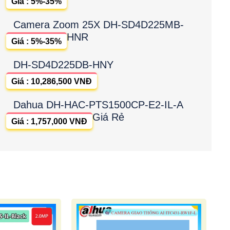
Giá : 5%-35%
Camera Zoom 25X DH-SD4D225MB-
HNR
Giá : 5%-35%
DH-SD4D225DB-HNY
Giá : 10,286,500 VNĐ
Dahua DH-HAC-PTS1500CP-E2-IL-A
Giá Rẻ
Giá : 1,757,000 VNĐ