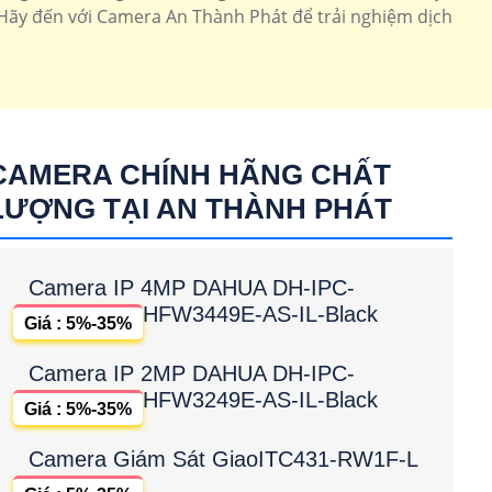
. Hãy đến với Camera An Thành Phát để trải nghiệm dịch
CAMERA CHÍNH HÃNG CHẤT
LƯỢNG TẠI AN THÀNH PHÁT
Camera IP 4MP DAHUA DH-IPC-
HFW3449E-AS-IL-Black
Giá : 5%-35%
Camera IP 2MP DAHUA DH-IPC-
HFW3249E-AS-IL-Black
Giá : 5%-35%
Camera Giám Sát GiaoITC431-RW1F-L