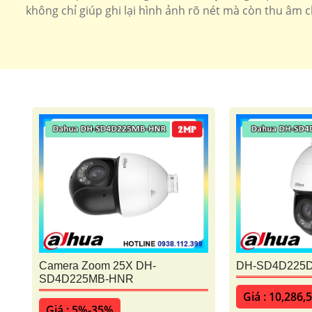
không chỉ giúp ghi lại hình ảnh rõ nét mà còn thu âm 
Camera Zoom 25X DH-
DH-SD4D225
SD4D225MB-HNR
Giá : 10,286,
Giá : 5%-35%