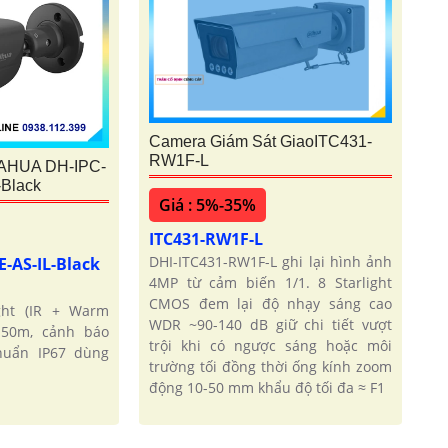
Camera Giám Sát GiaoITC431-
RW1F-L
AHUA DH-IPC-
Black
Giá : 5%-35%
ITC431-RW1F-L
DHI-ITC431-RW1F-L ghi lại hình ảnh
-AS-IL-Black
4MP từ cảm biến 1/1. 8 Starlight
CMOS đem lại độ nhạy sáng cao
ght (IR + Warm
WDR ~90-140 dB giữ chi tiết vượt
 50m, cảnh báo
trội khi có ngược sáng hoặc môi
huẩn IP67 dùng
trường tối đồng thời ống kính zoom
động 10-50 mm khẩu độ tối đa ≈ F1