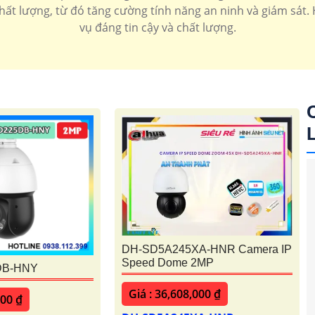
chất lượng, từ đó tăng cường tính năng an ninh và giám sát
vụ đáng tin cậy và chất lượng.
'
DH-SD5A245XA-HNR Camera IP
Speed Dome 2MP
DB-HNY
Giá : 36,608,000 ₫
500 ₫