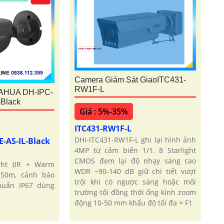
Camera Giám Sát GiaoITC431-
RW1F-L
AHUA DH-IPC-
Black
Giá : 5%-35%
ITC431-RW1F-L
DHI-ITC431-RW1F-L ghi lại hình ảnh
-AS-IL-Black
4MP từ cảm biến 1/1. 8 Starlight
CMOS đem lại độ nhạy sáng cao
ght (IR + Warm
WDR ~90-140 dB giữ chi tiết vượt
 50m, cảnh báo
trội khi có ngược sáng hoặc môi
huẩn IP67 dùng
trường tối đồng thời ống kính zoom
động 10-50 mm khẩu độ tối đa ≈ F1