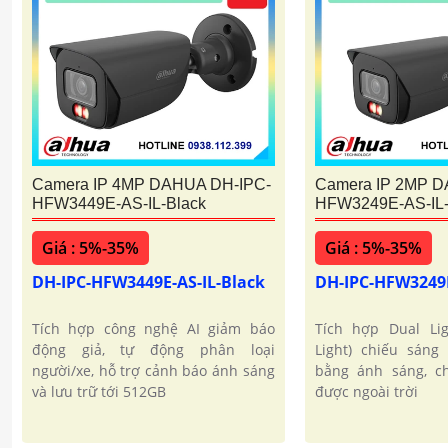
Camera IP 4MP DAHUA DH-IPC-
Camera IP 2MP D
HFW3449E-AS-IL-Black
HFW3249E-AS-IL-
Giá : 5%-35%
Giá : 5%-35%
DH-IPC-HFW3449E-AS-IL-Black
DH-IPC-HFW3249E
Tích hợp công nghệ AI giảm báo
Tích hợp Dual Li
động giả, tự động phân loại
Light) chiếu sáng
người/xe, hỗ trợ cảnh báo ánh sáng
bằng ánh sáng, c
và lưu trữ tới 512GB
được ngoài trời