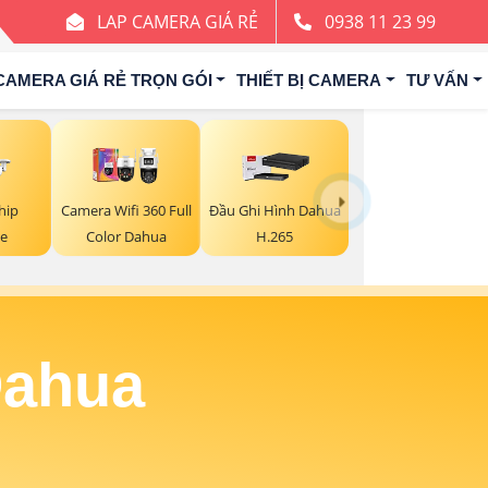
LAP CAMERA GIÁ RẺ
0938 11 23 99
CAMERA GIÁ RẺ TRỌN GÓI
THIẾT BỊ CAMERA
TƯ VẤN
hip
Camera Wifi 360 Full
Đầu Ghi Hình Dahua
e
Color Dahua
H.265
Dahua