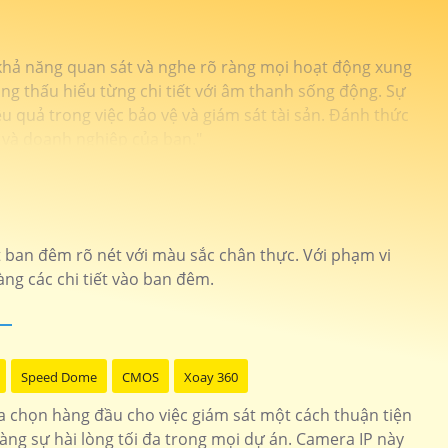
 khả năng quan sát và nghe rõ ràng mọi hoạt động xung
ng thấu hiểu từng chi tiết với âm thanh sống động. Sự
 quả trong việc bảo vệ và giám sát tài sản. Đánh thức
 và doanh nghiệp của bạn."
 ban đêm rõ nét với màu sắc chân thực. Với phạm vi
àng các chi tiết vào ban đêm.
Speed Dome
CMOS
Xoay 360
a chọn hàng đầu cho việc giám sát một cách thuận tiện
ng sự hài lòng tối đa trong mọi dự án. Camera IP này