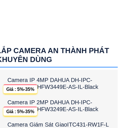
LẮP CAMERA AN THÀNH PHÁT
KHUYÊN DÙNG
Camera IP 4MP DAHUA DH-IPC-
HFW3449E-AS-IL-Black
Giá : 5%-35%
Camera IP 2MP DAHUA DH-IPC-
HFW3249E-AS-IL-Black
Giá : 5%-35%
Camera Giám Sát GiaoITC431-RW1F-L