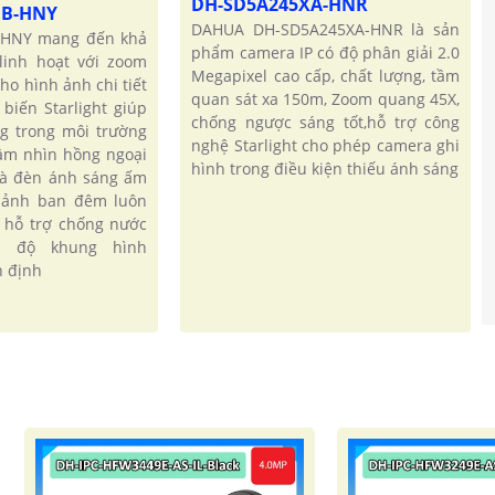
DH-SD5A245XA-HNR
DB-HNY
DAHUA DH-SD5A245XA-HNR là sản
HNY mang đến khả
phẩm camera IP có độ phân giải 2.0
linh hoạt với zoom
Megapixel cao cấp, chất lượng, tầm
ho hình ảnh chi tiết
quan sát xa 150m, Zoom quang 45X,
biến Starlight giúp
chống ngược sáng tốt,hỗ trợ công
ng trong môi trường
nghệ Starlight cho phép camera ghi
ầm nhìn hồng ngoại
hình trong điều kiện thiếu ánh sáng
và đèn ánh sáng ấm
 ảnh ban đêm luôn
 hỗ trợ chống nước
c độ khung hình
 định