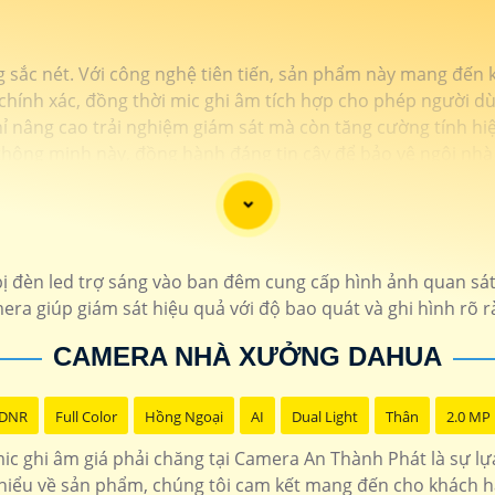
g sắc nét. Với công nghệ tiên tiến, sản phẩm này mang đến
chính xác, đồng thời mic ghi âm tích hợp cho phép người dù
 nâng cao trải nghiệm giám sát mà còn tăng cường tính hiệu
thông minh này, đồng hành đáng tin cậy để bảo vệ ngôi nhà
ị đèn led trợ sáng vào ban đêm cung cấp hình ảnh quan sát
ra giúp giám sát hiệu quả với độ bao quát và ghi hình rõ r
CAMERA NHÀ XƯỞNG DAHUA
 DNR
Full Color
Hồng Ngoại
AI
Dual Light
Thân
2.0 MP
ic ghi âm giá phải chăng tại Camera An Thành Phát là sự lự
 hiểu về sản phẩm, chúng tôi cam kết mang đến cho khách hà