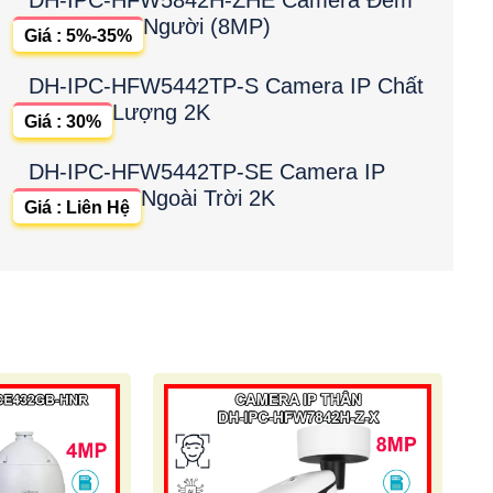
Người (8MP)
Giá : 5%-35%
DH-IPC-HFW5442TP-S Camera IP Chất
Lượng 2K
Giá : 30%
DH-IPC-HFW5442TP-SE Camera IP
Ngoài Trời 2K
Giá : Liên Hệ