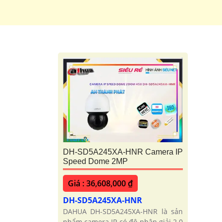
DH-SD5A245XA-HNR Camera IP
Speed Dome 2MP
Giá : 36,608,000 ₫
DH-SD5A245XA-HNR
DAHUA DH-SD5A245XA-HNR là sản
phẩm camera IP có độ phân giải 2.0