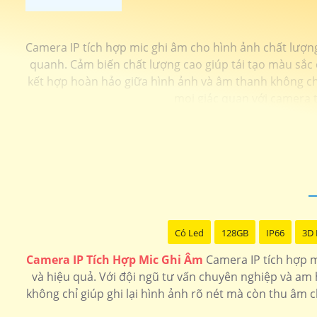
Camera IP tích hợp mic ghi âm cho hình ảnh chất lượn
quanh. Cảm biến chất lượng cao giúp tái tạo màu sắc 
kết hợp hoàn hảo giữa hình ảnh và âm thanh không chỉ
mọi giác quan với camera 
Có Led
128GB
IP66
3D
Camera IP Tích Hợp Mic Ghi Âm
Camera IP tích hợp m
và hiệu quả. Với đội ngũ tư vấn chuyên nghiệp và am
không chỉ giúp ghi lại hình ảnh rõ nét mà còn thu âm 