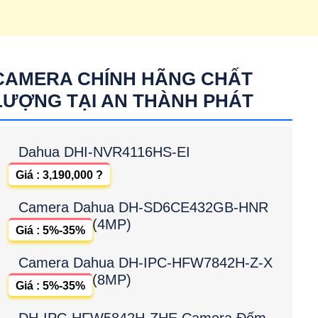
CAMERA CHÍNH HÃNG CHẤT
LƯỢNG TẠI AN THÀNH PHÁT
Dahua DHI-NVR4116HS-EI
Giá : 3,190,000 ?
Camera Dahua DH-SD6CE432GB-HNR
(4MP)
Giá : 5%-35%
Camera Dahua DH-IPC-HFW7842H-Z-X
(8MP)
Giá : 5%-35%
DH-IPC-HFW5842H-ZHE Camera Đếm