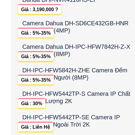
Giá : 3,190,000 ?
Camera Dahua DH-SD6CE432GB-HNR
(4MP)
Giá : 5%-35%
Camera Dahua DH-IPC-HFW7842H-Z-X
(8MP)
Giá : 5%-35%
DH-IPC-HFW5842H-ZHE Camera Đếm
Người (8MP)
Giá : 5%-35%
DH-IPC-HFW5442TP-S Camera IP Chất
Lượng 2K
Giá : 30%
DH-IPC-HFW5442TP-SE Camera IP
Ngoài Trời 2K
Giá : Liên Hệ