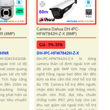
-
Camera Dahua DH-IPC-
R (4MP)
HFW7842H-Z-X (8MP)
Giá : 5%-35%
-HNR
DH-IPC-HFW7842H-Z-X
H-SD6CE432GB-
DH-IPC-HFW7842H-Z-X là dòng
goài trời có độ
camera thân cố định ngoài trời với
 nét zoom quang
độ phân giải 8MP tích hợp công
uan sát chi tiết
nghệ hồng ngoại ban đêm lên đến
 Tích hợp công
60m và khe cắm thẻ nhớ hỗ trợ tối
ên đến 250m và
đa 1TB. Camera hỗ trợ đếm người,
tracking thông
nhận diện khuôn mặt thông minh,
ng phát hiện và
chuẩn nén POE, đạt tiêu chuẩn
mục tiêu chuyển
chống nước IP67, phù hợp cho các
khu vực giám sát ngoài trời, hỗ trợ