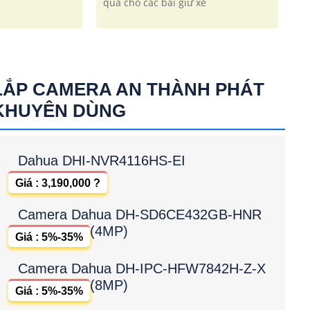
quả cho các bãi giữ xe
LẮP CAMERA AN THÀNH PHÁT
KHUYÊN DÙNG
Dahua DHI-NVR4116HS-EI
Giá : 3,190,000 ?
Camera Dahua DH-SD6CE432GB-HNR
(4MP)
Giá : 5%-35%
Camera Dahua DH-IPC-HFW7842H-Z-X
(8MP)
Giá : 5%-35%