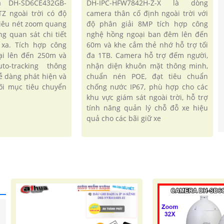
 DH-SD6CE432GB-
DH-IPC-HFW7842H-Z-X là dòng
Z ngoài trời có độ
camera thân cố định ngoài trời với
siêu nét zoom quang
độ phân giải 8MP tích hợp công
g quan sát chi tiết
nghệ hồng ngoại ban đêm lên đến
 xa. Tích hợp công
60m và khe cắm thẻ nhớ hỗ trợ tối
ại lên đến 250m và
đa 1TB. Camera hỗ trợ đếm người,
o-tracking thông
nhận diện khuôn mặt thông minh,
ễ dàng phát hiện và
chuẩn nén POE, đạt tiêu chuẩn
õi mục tiêu chuyển
chống nước IP67, phù hợp cho các
khu vực giám sát ngoài trời, hỗ trợ
tính năng quản lý chỗ đỗ xe hiệu
quả cho các bãi giữ xe