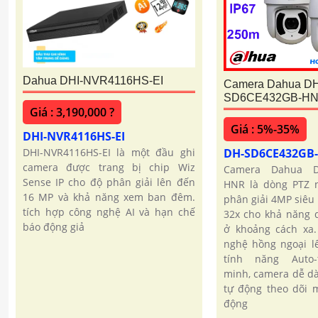
Dahua DHI-NVR4116HS-EI
Camera Dahua DH
SD6CE432GB-HN
Giá : 3,190,000 ?
Giá : 5%-35%
DHI-NVR4116HS-EI
DH-SD6CE432GB
DHI-NVR4116HS-EI là một đầu ghi
camera được trang bị chip Wiz
Camera Dahua D
Sense IP cho độ phân giải lên đến
HNR là dòng PTZ n
16 MP và khả năng xem ban đêm.
phân giải 4MP siêu
tích hợp công nghệ AI và hạn chế
32x cho khả năng q
báo động giả
ở khoảng cách xa.
nghệ hồng ngoại l
tính năng Auto-
minh, camera dễ dà
tự động theo dõi 
động