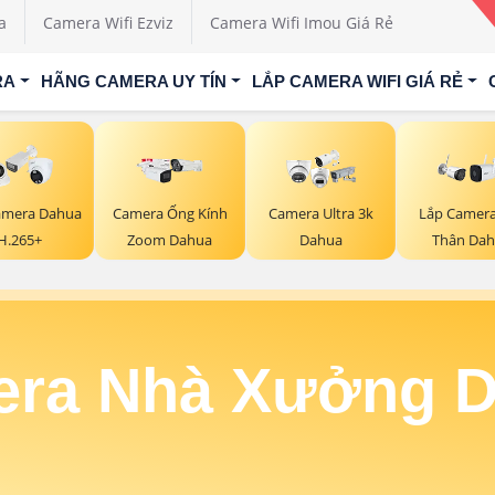
a
Camera Wifi Ezviz
Camera Wifi Imou Giá Rẻ
RA
HÃNG CAMERA UY TÍN
LẮP CAMERA WIFI GIÁ RẺ
amera Dahua
Camera Ống Kính
Camera Ultra 3k
Lắp Camera
H.265+
Zoom Dahua
Dahua
Thân Da
ra Nhà Xưởng 