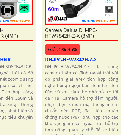
-
Camera Dahua DH-IPC-
R (4MP)
HFW7842H-Z-X (8MP)
Giá : 5%-35%
-HNR
DH-IPC-HFW7842H-Z-X
H-SD6CE432GB-
DH-IPC-HFW7842H-Z-X là dòng
goài trời có độ
camera thân cố định ngoài trời với
 nét zoom quang
độ phân giải 8MP tích hợp công
uan sát chi tiết
nghệ hồng ngoại ban đêm lên đến
 Tích hợp công
60m và khe cắm thẻ nhớ hỗ trợ tối
ên đến 250m và
đa 1TB. Camera hỗ trợ đếm người,
tracking thông
nhận diện khuôn mặt thông minh,
ng phát hiện và
chuẩn nén POE, đạt tiêu chuẩn
mục tiêu chuyển
chống nước IP67, phù hợp cho các
khu vực giám sát ngoài trời, hỗ trợ
tính năng quản lý chỗ đỗ xe hiệu