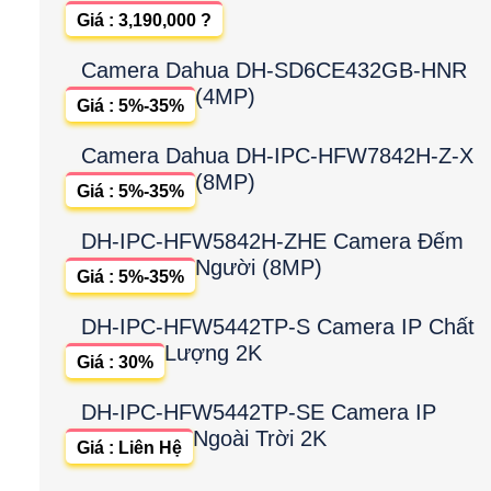
Giá : 3,190,000 ?
Camera Dahua DH-SD6CE432GB-HNR
(4MP)
Giá : 5%-35%
Camera Dahua DH-IPC-HFW7842H-Z-X
(8MP)
Giá : 5%-35%
DH-IPC-HFW5842H-ZHE Camera Đếm
Người (8MP)
Giá : 5%-35%
DH-IPC-HFW5442TP-S Camera IP Chất
Lượng 2K
Giá : 30%
DH-IPC-HFW5442TP-SE Camera IP
Ngoài Trời 2K
Giá : Liên Hệ