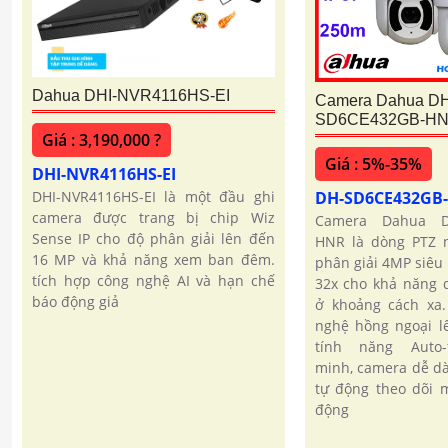
Dahua DHI-NVR4116HS-EI
Camera Dahua DH
SD6CE432GB-HN
Giá : 3,190,000 ?
Giá : 5%-35%
DHI-NVR4116HS-EI
DH-SD6CE432GB
DHI-NVR4116HS-EI là một đầu ghi
camera được trang bị chip Wiz
Camera Dahua D
Sense IP cho độ phân giải lên đến
HNR là dòng PTZ n
16 MP và khả năng xem ban đêm.
phân giải 4MP siêu
tích hợp công nghệ AI và hạn chế
32x cho khả năng q
báo động giả
ở khoảng cách xa.
nghệ hồng ngoại l
tính năng Auto-
minh, camera dễ dà
tự động theo dõi 
động