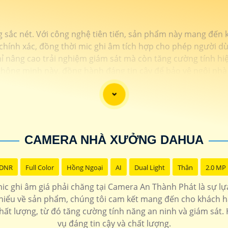
g sắc nét. Với công nghệ tiên tiến, sản phẩm này mang đến
chính xác, đồng thời mic ghi âm tích hợp cho phép người dù
 nâng cao trải nghiệm giám sát mà còn tăng cường tính hiệu
thông minh này, đồng hành đáng tin cậy để bảo vệ ngôi nhà
CAMERA NHÀ XƯỞNG DAHUA
 DNR
Full Color
Hồng Ngoại
AI
Dual Light
Thân
2.0 MP
ic ghi âm giá phải chăng tại Camera An Thành Phát là sự lự
 hiểu về sản phẩm, chúng tôi cam kết mang đến cho khách hà
chất lượng, từ đó tăng cường tính năng an ninh và giám sát
vụ đáng tin cậy và chất lượng.