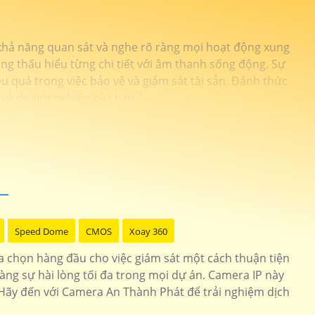
 khả năng quan sát và nghe rõ ràng mọi hoạt động xung
ng thấu hiểu từng chi tiết với âm thanh sống động. Sự
 quả trong việc bảo vệ và giám sát tài sản. Đánh thức
 và doanh nghiệp của bạn."
Speed Dome
CMOS
Xoay 360
a chọn hàng đầu cho việc giám sát một cách thuận tiện
ng sự hài lòng tối đa trong mọi dự án. Camera IP này
. Hãy đến với Camera An Thành Phát để trải nghiệm dịch