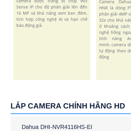
camera được trang bị chip Wiz
Camera Dahua
Sense IP cho độ phân giải lên đến
HNR là dòng PT
16 MP và khả năng xem ban đêm.
phân giải 4MP 
tích hợp công nghệ AI và hạn chế
32x cho khả năn
báo động giả
ở khoảng cách
nghệ hồng ngo
tính năng Aut
minh, camera d
tự động theo d
động
LẮP CAMERA CHÍNH HÃNG HD
Dahua DHI-NVR4116HS-EI