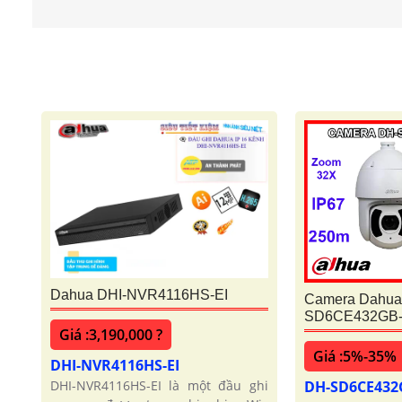
Dahua DHI-NVR4116HS-EI
Camera Dahua
SD6CE432GB-
Giá :3,190,000 ?
Giá :5%-35%
DHI-NVR4116HS-EI
DH-SD6CE43
DHI-NVR4116HS-EI là một đầu ghi