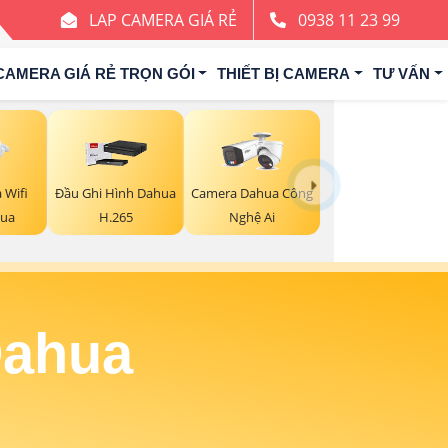
LAP CAMERA GIÁ RẺ
0938 11 23 99
CAMERA GIÁ RẺ TRỌN GÓI
THIẾT BỊ CAMERA
TƯ VẤN
 Wifi
Đầu Ghi Hình Dahua
Camera Dahua Công
hua
H.265
Nghệ Ai
Dahua