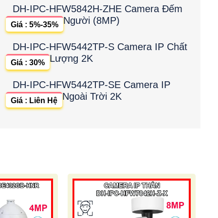
DH-IPC-HFW5842H-ZHE Camera Đếm
Người (8MP)
Giá : 5%-35%
DH-IPC-HFW5442TP-S Camera IP Chất
Lượng 2K
Giá : 30%
DH-IPC-HFW5442TP-SE Camera IP
Ngoài Trời 2K
Giá : Liên Hệ