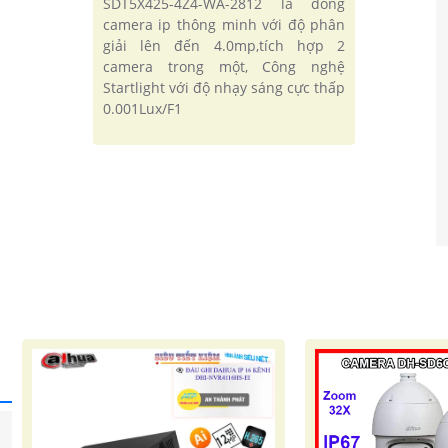
SDT5X425-4Z4-WA-2812 là dòng
camera ip thông minh với độ phân
giải lên đến 4.0mp,tích hợp 2
camera trong một, Công nghệ
Startlight với độ nhạy sáng cực thấp
0.001Lux/F1