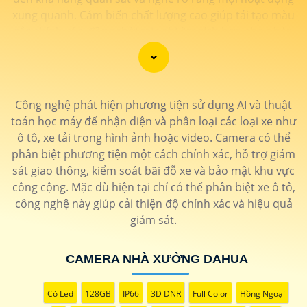
xung quanh. Cảm biến chất lượng cao giúp tái tạo màu
sắc chính xác, đồng thời mic ghi âm tích hợp cho phép
người dùng thấu hiểu từng chi tiết với âm thanh sống
động. Sự kết hợp hoàn hảo giữa hình ảnh và âm thanh
không chỉ nâng cao trải nghiệm giám sát mà còn tăng
cường tính hiệu quả trong việc bảo vệ và giám sát tài
Công nghệ phát hiện phương tiện sử dụng AI và thuật
sản. Đánh thức mọi giác quan với camera thông minh
toán học máy để nhận diện và phân loại các loại xe như
này, đồng hành đáng tin cậy để bảo vệ ngôi nhà và
ô tô, xe tải trong hình ảnh hoặc video. Camera có thể
doanh nghiệp của bạn."
phân biệt phương tiện một cách chính xác, hỗ trợ giám
sát giao thông, kiểm soát bãi đỗ xe và bảo mật khu vực
công cộng. Mặc dù hiện tại chỉ có thể phân biệt xe ô tô,
công nghệ này giúp cải thiện độ chính xác và hiệu quả
giám sát.
CAMERA NHÀ XƯỞNG DAHUA
'
Có Led
128GB
IP66
3D DNR
Full Color
Hồng Ngoại