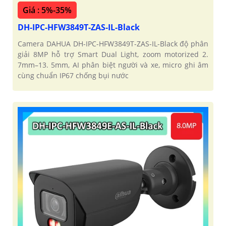
Giá : 5%-35%
DH-IPC-HFW3849T-ZAS-IL-Black
Camera DAHUA DH-IPC-HFW3849T-ZAS-IL-Black độ phân
giải 8MP hỗ trợ Smart Dual Light, zoom motorized 2.
7mm–13. 5mm, AI phân biệt người và xe, micro ghi âm
cùng chuẩn IP67 chống bụi nước