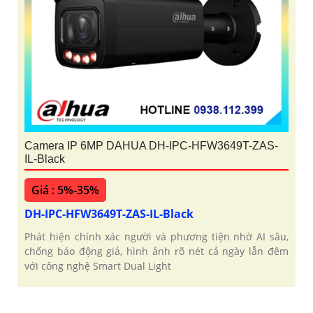
Camera IP 6MP DAHUA DH-IPC-HFW3649T-ZAS-
IL-Black
Giá : 5%-35%
DH-IPC-HFW3649T-ZAS-IL-Black
Phát hiện chính xác người và phương tiện nhờ AI sâu,
chống báo động giả, hình ảnh rõ nét cả ngày lẫn đêm
với công nghệ Smart Dual Light