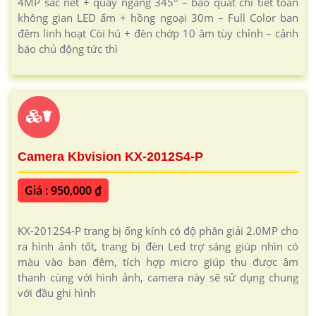
4MP sắc nét + quay ngang 345° – bao quát chi tiết toàn
không gian LED ấm + hồng ngoại 30m – Full Color ban
đêm linh hoạt Còi hú + đèn chớp 10 âm tùy chỉnh – cảnh
báo chủ động tức thì
☤
Camera Kbvision KX-2012S4-P
Giá : 950,000 ₫
KX-2012S4-P trang bị ống kính có độ phân giải 2.0MP cho
ra hình ảnh tốt, trang bị đèn Led trợ sáng giúp nhìn có
màu vào ban đêm, tích hợp micro giúp thu được âm
thanh cùng với hình ảnh, camera này sẽ sử dụng chung
với đầu ghi hình