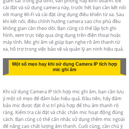
giám sát trong gia đình, văn phòng hay kinh doanh. Để
cài đặt và sử dụng camera này, trước hết bạn cần kết nối
với mạng Wi-Fi và cài đặt ứng dụng điều khiển từ xa. Sau
khi kết nối, điều chỉnh hướng camera sao cho phủ đều
không gian cần theo dõi. Bạn cũng có thể lập lịch ghi
hình, xem trực tiếp qua ứng dụng trên điện thoại hoặc
máy tính. Mic ghi âm sẽ giúp bạn nghe rõ âm thanh từ
xa, hỗ trợ trong việc bảo vệ và quản lý an ninh hiệu quả.
Một số mẹo hay khi sử dụng Camera IP tích hợp
mic ghi âm
Khi sử dụng Camera IP tích hợp mic ghi âm, bạn cần lưu
ý một số mẹo để đảm bảo hiệu quả. Đầu tiên, hãy đảm
bảo mic được đặt ở vị trí phù hợp để thu âm thanh rõ
ràng. Kiểm tra cài đặt và chắc chắn mic hoạt động đúng
cách. Bạn cũng có thể cân nhắc sử dụng thêm mic ngoài
để nâng cao chất lượng âm thanh. Cuối cùng, cần chú ý