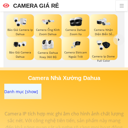
CAMERA GIÁ RẺ
Báo Giá Camera Ip
Camera Ống Kính
Camera Dahua
Camera Nhận
Dahua
Zoom Dahua
Zoom Xa
Diện Biển Số
Dahua
Báo Giá Camera
Camera Ebitcam
Camera Dahua
Camera Ip Dome
Dahua
Ngoài Trời
Xoay 360 Độ
Full Color
Camera Nhà Xưởng Dahua
Camera IP tích hợp mic ghi âm cho hình ảnh chất lượng
sắc nét. Với công nghệ tiên tiến, sản phẩm này mang
đến khả năng quan sát và nghe rõ ràng mọi hoạt động