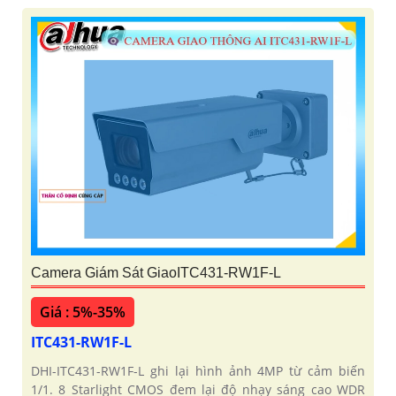
Camera Giám Sát GiaoITC431-RW1F-L
Giá : 5%-35%
ITC431-RW1F-L
DHI-ITC431-RW1F-L ghi lại hình ảnh 4MP từ cảm biến
1/1. 8 Starlight CMOS đem lại độ nhạy sáng cao WDR