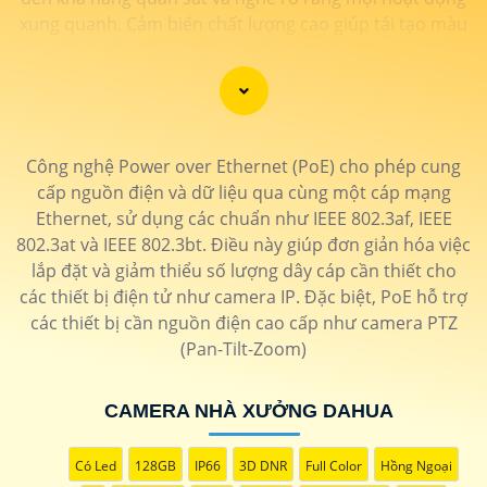
xung quanh. Cảm biến chất lượng cao giúp tái tạo màu
sắc chính xác, đồng thời mic ghi âm tích hợp cho phép
người dùng thấu hiểu từng chi tiết với âm thanh sống
động. Sự kết hợp hoàn hảo giữa hình ảnh và âm thanh
không chỉ nâng cao trải nghiệm giám sát mà còn tăng
cường tính hiệu quả trong việc bảo vệ và giám sát tài
Công nghệ Power over Ethernet (PoE) cho phép cung
sản. Đánh thức mọi giác quan với camera thông minh
cấp nguồn điện và dữ liệu qua cùng một cáp mạng
này, đồng hành đáng tin cậy để bảo vệ ngôi nhà và
Ethernet, sử dụng các chuẩn như IEEE 802.3af, IEEE
doanh nghiệp của bạn."
802.3at và IEEE 802.3bt. Điều này giúp đơn giản hóa việc
lắp đặt và giảm thiểu số lượng dây cáp cần thiết cho
các thiết bị điện tử như camera IP. Đặc biệt, PoE hỗ trợ
các thiết bị cần nguồn điện cao cấp như camera PTZ
(Pan-Tilt-Zoom)
CAMERA NHÀ XƯỞNG DAHUA
'
Có Led
128GB
IP66
3D DNR
Full Color
Hồng Ngoại