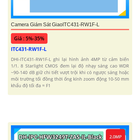
Camera Giám Sát GiaoITC431-RW1F-L
Giá : 5%-35%
ITC431-RW1F-L
DHI-ITC431-RW1F-L ghi lại hình ảnh 4MP từ cảm biến
1/1. 8 Starlight CMOS đem lại độ nhạy sáng cao WDR
~90-140 dB giữ chi tiết vượt trội khi có ngược sáng hoặc
môi trường tối đồng thời ống kính zoom động 10-50 mm
khẩu độ tối đa ≈ F1