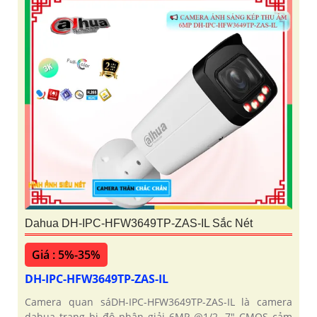
Dahua DH-IPC-HFW3649TP-ZAS-IL Sắc Nét
Giá : 5%-35%
DH-IPC-HFW3649TP-ZAS-IL
Camera quan sáDH-IPC-HFW3649TP-ZAS-IL là camera
dahua trang bị độ phân giải 6MP @1/2. 7" CMOS cảm