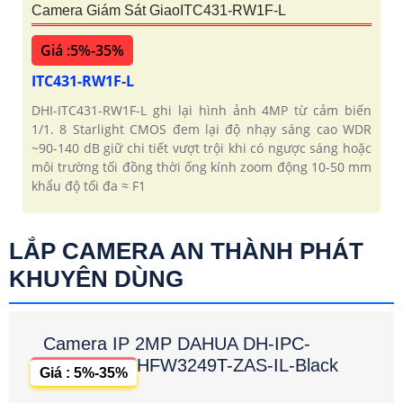
Camera Giám Sát GiaoITC431-RW1F-L
Giá :5%-35%
ITC431-RW1F-L
DHI-ITC431-RW1F-L ghi lại hình ảnh 4MP từ cảm biến
1/1. 8 Starlight CMOS đem lại độ nhạy sáng cao WDR
~90-140 dB giữ chi tiết vượt trội khi có ngược sáng hoặc
môi trường tối đồng thời ống kính zoom động 10-50 mm
khẩu độ tối đa ≈ F1
LẮP CAMERA AN THÀNH PHÁT
KHUYÊN DÙNG
Camera IP 2MP DAHUA DH-IPC-
HFW3249T-ZAS-IL-Black
Giá : 5%-35%