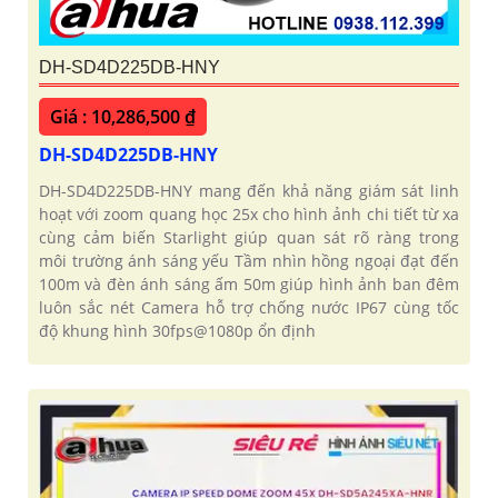
DH-SD4D225DB-HNY
Giá : 10,286,500 ₫
DH-SD4D225DB-HNY
DH-SD4D225DB-HNY mang đến khả năng giám sát linh
hoạt với zoom quang học 25x cho hình ảnh chi tiết từ xa
cùng cảm biến Starlight giúp quan sát rõ ràng trong
môi trường ánh sáng yếu Tầm nhìn hồng ngoại đạt đến
100m và đèn ánh sáng ấm 50m giúp hình ảnh ban đêm
luôn sắc nét Camera hỗ trợ chống nước IP67 cùng tốc
độ khung hình 30fps@1080p ổn định