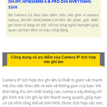
DH-IPC-HFW2449M-S-B-PRO-DHI-NVR1104HS-
S3/H
Bộ Camera Có Màu Ban Đêm Siêu Nét gồm 4 camera
Dahua DH-IPC-HFW2449M-S-B-PRO độ phân giải 4MP,
ghi hình rõ từng chi tiết. Hỗ trợ công nghệ Starlight giúp
quan sát ban đêm có màu sống động
Công dụng và ưu điểm của Camera IP tích hợp
mic ghi âm
Camera IP tích hợp mic ghi âm là thiết bị giám sát mạnh
mẽ cho việc theo dõi và bảo vệ không gian của bạn. Với
khả năng thu âm chất lượng cao, camera này không chỉ
ghi hình mà còn ghi lại âm thanh xung quanh, giúp bạn
có cái nhìn tổng thể về tình hình. Được tích hợp sẵn mic,