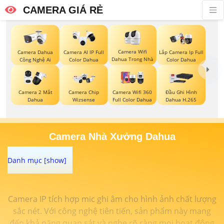
CAMERA GIÁ RẺ
Camera Wifi
Camera Dahua
Camera AI IP Full
Lắp Camera Ip Full
Dahua Trong Nhà
Công Nghệ Ai
Color Dahua
Color Dahua
Camera 2 Mắt
Camera Chip
Camera Wifi 360
Đầu Ghi Hình
Dahua
Wizsense
Full Color Dahua
Dahua H.265
Camera Nhà Xưởng Dahua
Camera IP tích hợp mic ghi âm cho hình ảnh chất lượng
sắc nét. Với công nghệ tiên tiến, sản phẩm này mang
đến khả năng quan sát và nghe rõ ràng mọi hoạt động