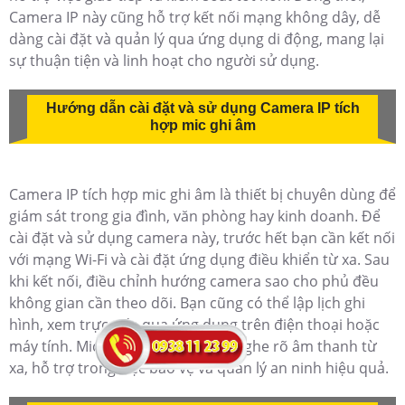
Camera IP này cũng hỗ trợ kết nối mạng không dây, dễ
dàng cài đặt và quản lý qua ứng dụng di động, mang lại
sự thuận tiện và linh hoạt cho người sử dụng.
Hướng dẫn cài đặt và sử dụng Camera IP tích
hợp mic ghi âm
Camera IP tích hợp mic ghi âm là thiết bị chuyên dùng để
giám sát trong gia đình, văn phòng hay kinh doanh. Để
cài đặt và sử dụng camera này, trước hết bạn cần kết nối
với mạng Wi-Fi và cài đặt ứng dụng điều khiển từ xa. Sau
khi kết nối, điều chỉnh hướng camera sao cho phủ đều
không gian cần theo dõi. Bạn cũng có thể lập lịch ghi
hình, xem trực tiếp qua ứng dụng trên điện thoại hoặc
máy tính. Mic ghi âm sẽ giúp bạn nghe rõ âm thanh từ
xa, hỗ trợ trong việc bảo vệ và quản lý an ninh hiệu quả.