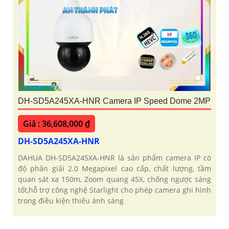
DH-SD5A245XA-HNR Camera IP Speed Dome 2MP
Giá : 36,608,000 ₫
DH-SD5A245XA-HNR
DAHUA DH-SD5A245XA-HNR là sản phẩm camera IP có
độ phân giải 2.0 Megapixel cao cấp, chất lượng, tầm
quan sát xa 150m, Zoom quang 45X, chống ngược sáng
tốt,hỗ trợ công nghệ Starlight cho phép camera ghi hình
trong điều kiện thiếu ánh sáng