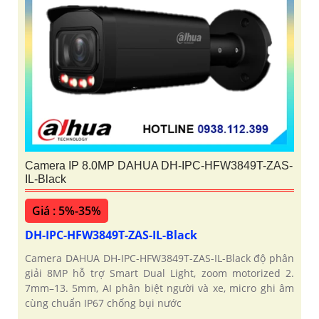
Camera IP 8.0MP DAHUA DH-IPC-HFW3849T-ZAS-
IL-Black
Giá : 5%-35%
DH-IPC-HFW3849T-ZAS-IL-Black
Camera DAHUA DH-IPC-HFW3849T-ZAS-IL-Black độ phân
giải 8MP hỗ trợ Smart Dual Light, zoom motorized 2.
7mm–13. 5mm, AI phân biệt người và xe, micro ghi âm
cùng chuẩn IP67 chống bụi nước