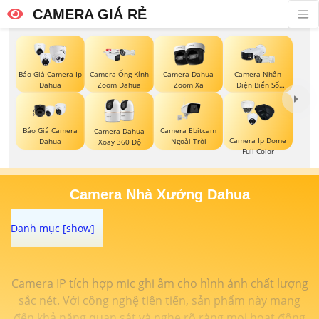
CAMERA GIÁ RẺ
Báo Giá Camera Ip
Camera Ống Kính
Camera Dahua
Camera Nhận
Dahua
Zoom Dahua
Zoom Xa
Diện Biển Số
Dahua
Báo Giá Camera
Camera Ebitcam
Camera Dahua
Camera Ip Dome
Dahua
Ngoài Trời
Xoay 360 Độ
Full Color
Camera Nhà Xưởng Dahua
Camera IP tích hợp mic ghi âm cho hình ảnh chất lượng
sắc nét. Với công nghệ tiên tiến, sản phẩm này mang
đến khả năng quan sát và nghe rõ ràng mọi hoạt động