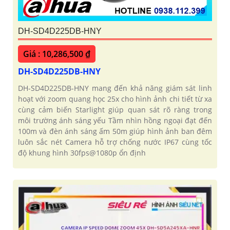
DH-SD4D225DB-HNY
Giá : 10,286,500 ₫
DH-SD4D225DB-HNY
DH-SD4D225DB-HNY mang đến khả năng giám sát linh
hoạt với zoom quang học 25x cho hình ảnh chi tiết từ xa
cùng cảm biến Starlight giúp quan sát rõ ràng trong
môi trường ánh sáng yếu Tầm nhìn hồng ngoại đạt đến
100m và đèn ánh sáng ấm 50m giúp hình ảnh ban đêm
luôn sắc nét Camera hỗ trợ chống nước IP67 cùng tốc
độ khung hình 30fps@1080p ổn định