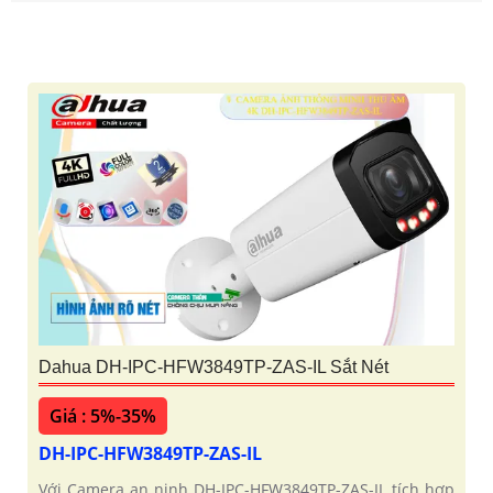
Dahua DH-IPC-HFW3849TP-ZAS-IL Sắt Nét
Giá : 5%-35%
DH-IPC-HFW3849TP-ZAS-IL
Với Camera an ninh DH-IPC-HFW3849TP-ZAS-IL tích hợp