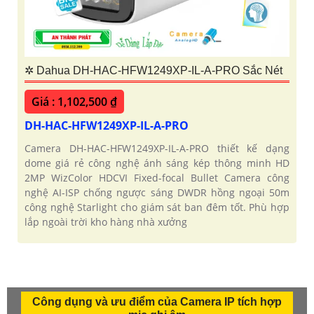
✲ Dahua DH-HAC-HFW1249XP-IL-A-PRO Sắc Nét
Giá : 1,102,500 ₫
DH-HAC-HFW1249XP-IL-A-PRO
Camera DH-HAC-HFW1249XP-IL-A-PRO thiết kế dạng
dome giá rẻ công nghệ ánh sáng kép thông minh HD
2MP WizColor HDCVI Fixed-focal Bullet Camera công
nghệ AI-ISP chống ngược sáng DWDR hồng ngoại 50m
công nghệ Starlight cho giám sát ban đêm tốt. Phù hợp
lắp ngoài trời kho hàng nhà xưởng
Công dụng và ưu điểm của Camera IP tích hợp