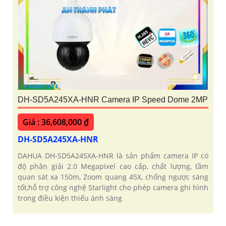
DH-SD5A245XA-HNR Camera IP Speed Dome 2MP
Giá : 36,608,000 ₫
DH-SD5A245XA-HNR
DAHUA DH-SD5A245XA-HNR là sản phẩm camera IP có
độ phân giải 2.0 Megapixel cao cấp, chất lượng, tầm
quan sát xa 150m, Zoom quang 45X, chống ngược sáng
tốt,hỗ trợ công nghệ Starlight cho phép camera ghi hình
trong điều kiện thiếu ánh sáng