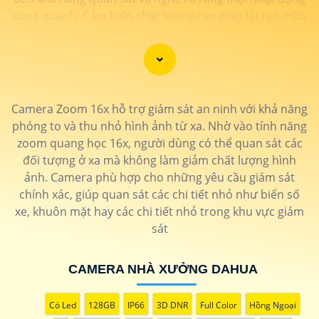
xung quanh. Cảm biến chất lượng cao giúp tái tạo màu
sắc chính xác, đồng thời mic ghi âm tích hợp cho phép
người dùng thấu hiểu từng chi tiết với âm thanh sống
động. Sự kết hợp hoàn hảo giữa hình ảnh và âm thanh
không chỉ nâng cao trải nghiệm giám sát mà còn tăng
cường tính hiệu quả trong việc bảo vệ và giám sát tài
Camera Zoom 16x hỗ trợ giám sát an ninh với khả năng
sản. Đánh thức mọi giác quan với camera thông minh
phóng to và thu nhỏ hình ảnh từ xa. Nhờ vào tính năng
này, đồng hành đáng tin cậy để bảo vệ ngôi nhà và
zoom quang học 16x, người dùng có thể quan sát các
doanh nghiệp của bạn."
đối tượng ở xa mà không làm giảm chất lượng hình
ảnh. Camera phù hợp cho những yêu cầu giám sát
chính xác, giúp quan sát các chi tiết nhỏ như biển số
xe, khuôn mặt hay các chi tiết nhỏ trong khu vực giám
sát
CAMERA NHÀ XƯỞNG DAHUA
'
Có Led
128GB
IP66
3D DNR
Full Color
Hồng Ngoại