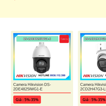
Camera speedom
Camera Ip Hi
Đầu Ghi Hikvision
Camera Hikvision DS-
Camera Hikvis
2DE4825IWG1-E
2CD2H47G3-L
Giá : 5%-35%
Giá : 5%-35%