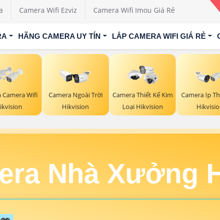
a
Camera Wifi Ezviz
Camera Wifi Imou Giá Rẻ
RA
HÃNG CAMERA UY TÍN
LẮP CAMERA WIFI GIÁ RẺ
á Camera Wifi
Camera Ngoài Trời
Camera Thiết Kế Kim
Camera Ip Th
ikvision
Hikvision
Loại Hikvision
Hikvisi
era Nhà Xưởng H