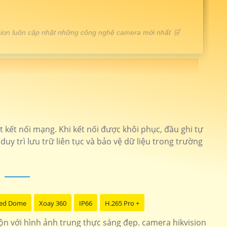
vision luôn cập nhật những công nghệ camera mới nhất 🛒
 nắng Độ phân giải FULL HD
DS-2DE7A225IW-AEB
ng trộm thông minh
DS-2CE72DF3T-PIRXOS
m chất lượng cao
DS-2CE70DF3T-MF
 kết nối mạng. Khi kết nối được khôi phục, đầu ghi tự
uy trì lưu trữ liên tục và bảo vệ dữ liệu trong trường
0P Up trần tinh tế
DS-2CD2543G2-IWS
h rộng sắt nét
DS-2CD2323G2-IU
 màu ban đêm 40m
DS-2CE70DF0T-MFS
ed Dome
Xoay 360
IP66
H.265 Pro +
n với hình ảnh trung thực sáng đẹp. camera hikvision