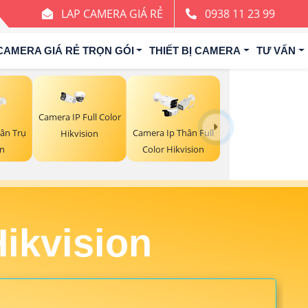
LAP CAMERA GIÁ RẺ
0938 11 23 99
CAMERA GIÁ RẺ TRỌN GÓI
THIẾT BỊ CAMERA
TƯ VẤN
Camera IP Full Color
ân Trụ
Camera Ip Thân Full
Hikvision
on
Color Hikvision
ikvision