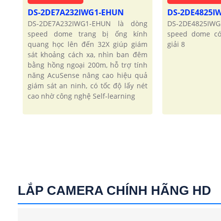
DS-2DE7A232IWG1-EHUN
DS-2DE4825I
DS-2DE7A232IWG1-EHUN là dòng
DS-2DE4825IWG
speed dome trang bị ống kính
speed dome có
quang học lên đến 32X giúp giám
giải 8
sát khoảng cách xa, nhìn ban đêm
bằng hồng ngoại 200m, hỗ trợ tính
năng AcuSense nâng cao hiệu quả
giám sát an ninh, có tốc độ lấy nét
cao nhờ công nghệ Self-learning
LẮP CAMERA CHÍNH HÃNG HD