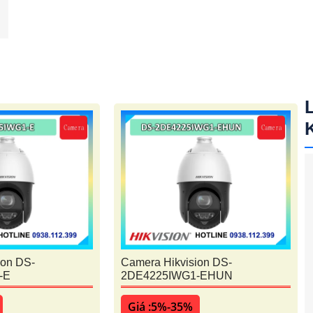
ion DS-
Camera Hikvision DS-
-E
2DE4225IWG1-EHUN
Giá :5%-35%