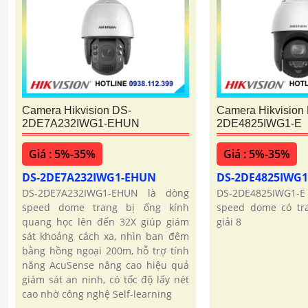
Camera Hikvision DS-
Camera Hikvision
2DE7A232IWG1-EHUN
2DE4825IWG1-E
Giá : 5%-35%
Giá : 5%-35%
DS-2DE7A232IWG1-EHUN
DS-2DE4825IWG1
DS-2DE7A232IWG1-EHUN là dòng
DS-2DE4825IWG1-E 
speed dome trang bị ống kính
speed dome có tr
quang học lên đến 32X giúp giám
giải 8
sát khoảng cách xa, nhìn ban đêm
bằng hồng ngoại 200m, hỗ trợ tính
năng AcuSense nâng cao hiệu quả
giám sát an ninh, có tốc độ lấy nét
cao nhờ công nghệ Self-learning