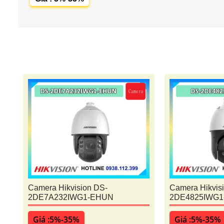
Camera Hikvision DS-
Camera Hikvis
2DE7A232IWG1-EHUN
2DE4825IWG1
Giá :5%-35%
Giá :5%-35%