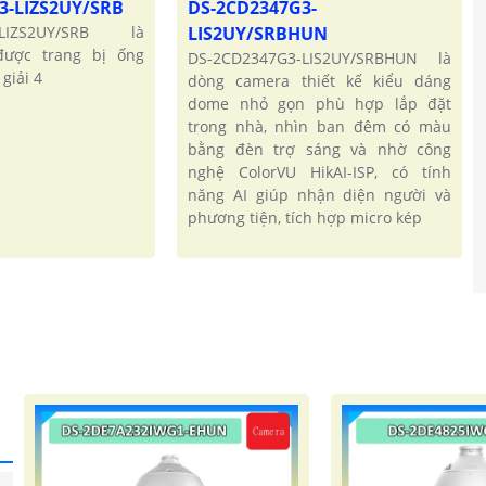
3-LIZS2UY/SRB
DS-2CD2347G3-
-LIZS2UY/SRB là
LIS2UY/SRBHUN
ược trang bị ống
DS-2CD2347G3-LIS2UY/SRBHUN là
giải 4
dòng camera thiết kế kiểu dáng
dome nhỏ gọn phù hợp lắp đặt
trong nhà, nhìn ban đêm có màu
bằng đèn trợ sáng và nhờ công
nghệ ColorVU HikAI-ISP, có tính
năng AI giúp nhận diện người và
phương tiện, tích hợp micro kép
'