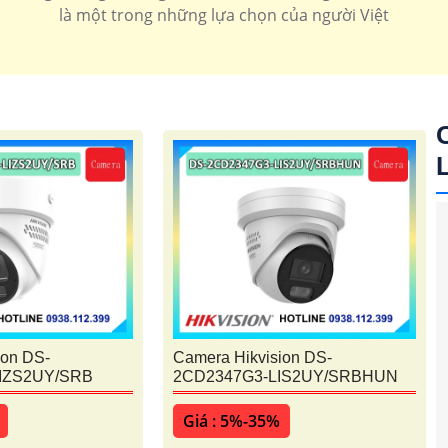
là một trong những lựa chọn của người Việt
kvision
Camera AI Hikvision
camera 2
ion DS-
Camera Hikvision DS-
IZS2UY/SRB
2CD2347G3-LIS2UY/SRBHUN
Giá : 5%-35%