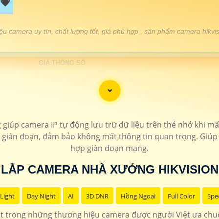
💗
iệu camera uy tín, chất lượng tốt, giá phù hợp , sản phẩm camera hik
GIÁ THÔNG SỐ
🔷
160.000 VNĐ
Camera xoay 360 zoom xa chống mưa
🔖
150.000 VNĐ
Camera hikvision báo động chố
🔷
110.000 VNĐ
camera có màu ban đê
iúp camera IP tự động lưu trữ dữ liệu trên thẻ nhớ khi mất
n gián đoạn, đảm bảo không mất thông tin quan trọng. Giúp d
🔖
150.000 VNĐ
Độ phân giải full hd 108
hợp gián đoạn mạng.
🔖
110.000 VNĐ
Lắp camera ống kín
LẮP CAMERA NHÀ XƯỞNG HIKVISION
🔷
160.000 VNĐ
Lắp camera hikvision có
Light
Day Night
AI
3D DNR
Hồng Ngoại
Full Color
Spe
Lựa chọn lắp camera hikvision chất lượng theo chức năng
t trong những thương hiệu camera được người Việt ưa chuộ