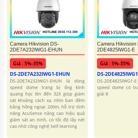
Camera Hikvision DS-
Camera Hikvision
2DE7A232IWG1-EHUN
2DE4825IWG1-E
Giá : 5%-35%
Giá : 5%-35%
DS-2DE7A232IWG1-EHUN
DS-2DE4825IWG1
DS-2DE7A232IWG1-EHUN là dòng
DS-2DE4825IWG1-E 
speed dome trang bị ống kính
speed dome có tr
quang học lên đến 32X giúp giám
giải 8
sát khoảng cách xa, nhìn ban đêm
bằng hồng ngoại 200m, hỗ trợ tính
năng AcuSense nâng cao hiệu quả
giám sát an ninh, có tốc độ lấy nét
cao nhờ công nghệ Self-learning