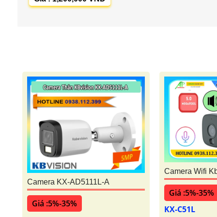
Camera Wifi K
Camera KX-AD5111L-A
Giá :5%-35%
Giá :5%-35%
KX-C51L