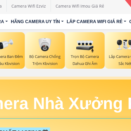
a
Camera Wifi Ezviz
Camera Wifi Imou Giá Rẻ
RA
HÃNG CAMERA UY TÍN
LẮP CAMERA WIFI GIÁ RẺ
era Ban Đêm
Bộ Camera Chống
Trọn Bộ Camera
Lắp Camera 
àu Kbvision
Trộm Kbvision
Dahua Ghi Âm
Sắc Né
era Nhà Xưởng 