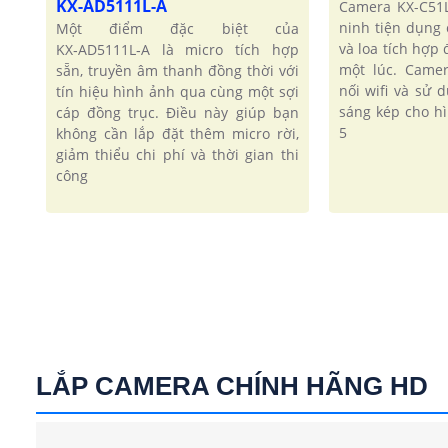
KX-AD5111L-A
Camera KX-C51
ninh tiện dụng
Một điểm đặc biệt của
và loa tích hợp
KX‑AD5111L‑A là micro tích hợp
một lúc. Came
sẵn, truyền âm thanh đồng thời với
nối wifi và sử
tín hiệu hình ảnh qua cùng một sợi
sáng kép cho h
cáp đồng trục. Điều này giúp bạn
5
không cần lắp đặt thêm micro rời,
giảm thiểu chi phí và thời gian thi
công
LẮP CAMERA CHÍNH HÃNG HD