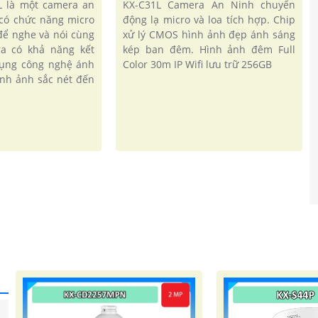
L là một camera an
KX-C31L Camera An Ninh chuyển
 có chức năng micro
động lạ micro và loa tích hợp. Chip
 để nghe và nói cùng
xử lý CMOS hình ảnh đẹp ánh sáng
ra có khả năng kết
kép ban đêm. Hình ảnh đêm Full
 dụng công nghệ ánh
Color 30m IP Wifi lưu trữ 256GB
ình ảnh sắc nét đến