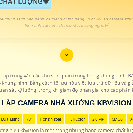
 CHẤT LƯỢNG💗
 rẻ chính sách bảo hành 24 tháng chính hãng . dịch vụ lắp camera kbvis
hình ảnh sắt nét tích hợp nhiều công nghệ🛒
GIÁ LẮP
🖌
650,000 VNĐ
Camera Ip siêu nét ultra 2k hồ
110.000 VNĐ
Lắp camera kbvision giá rẻ f
 và tập trung vào các khu vực quan trọng trong khung hình. 
900.000 VNĐ
Độ phân giải 4Mp siêu 
hung hình. Bằng cách tối ưu hóa việc lưu trữ dữ liệu và g
uan sát kỹ lưỡng, trong khi giảm độ phân giải cho các phần
100.000 VNĐ
Camera thân hồng ngoại kbv
LẮP CAMERA NHÀ XƯỞNG KBVISION
📎
670.000 VNĐ
Camera có màu ban đ
Dual Light
78°
Hồng Ngoại
Full Color
2.0 MP
CMOS
X
k Kbvision
camera 2k kbvision
lắp camera có màu ban đ
ng hiệu kbvision là một trong những hãng camera chất l