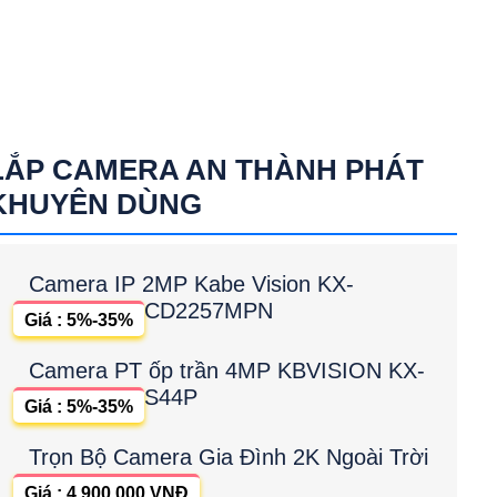
LẮP CAMERA AN THÀNH PHÁT
KHUYÊN DÙNG
Camera IP 2MP Kabe Vision KX-
CD2257MPN
Giá : 5%-35%
Camera PT ốp trần 4MP KBVISION KX-
S44P
Giá : 5%-35%
Trọn Bộ Camera Gia Đình 2K Ngoài Trời
Giá : 4,900,000 VNĐ