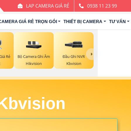
LAP CAMERA GIÁ RẺ
0938 11 23 99
CAMERA GIÁ RẺ TRỌN GÓI
THIẾT BỊ CAMERA
TƯ VẤN
Giá Rẻ
Bộ Camera Ghi Âm
Đầu Ghi NVR
t
Hikvision
Kbvision
Kbvision