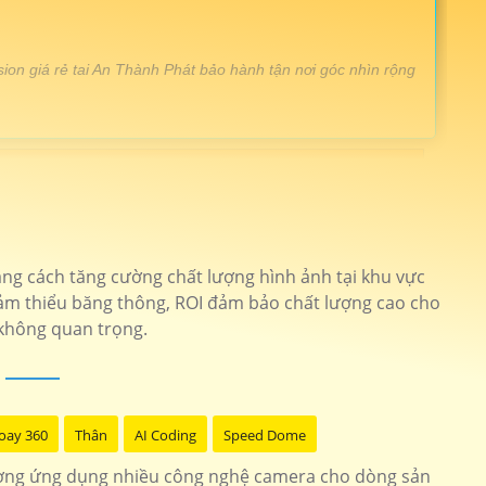
ion giá rẻ tai An Thành Phát bảo hành tận nơi góc nhìn rộng
ng ngoại 20m
Camera KX-CAiF4005MN2-TiF-A
ull hd 1080p công nghệ CVI
KX-A2012S4
Bằng cách tăng cường chất lượng hình ảnh tại khu vực
nét thiết kế chắc chắn
KX-C8013S
iảm thiểu băng thông, ROI đảm bảo chất lượng cao cho
 không quan trọng.
ision giá rẻ trọn gói
KX-C2102LQ-A
êm độ phân giải cao
KX-AF2111N3
oay 360
Thân
AI Coding
Speed Dome
êm kbvision
Đầu Ghi KBvision
ượng ứng dụng nhiều công nghệ camera cho dòng sản