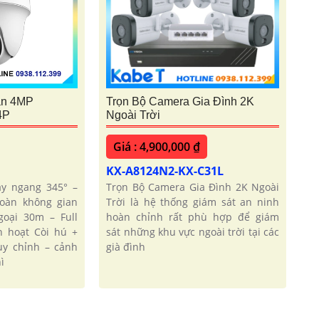
ần 4MP
Trọn Bộ Camera Gia Đình 2K
4P
Ngoài Trời
Giá : 4,900,000 ₫
KX-A8124N2-KX-C31L
y ngang 345° –
Trọn Bộ Camera Gia Đình 2K Ngoài
toàn không gian
Trời là hệ thống giám sát an ninh
oại 30m – Full
hoàn chỉnh rất phù hợp để giám
h hoạt Còi hú +
sát những khu vực ngoài trời tại các
y chỉnh – cảnh
già đình
ì