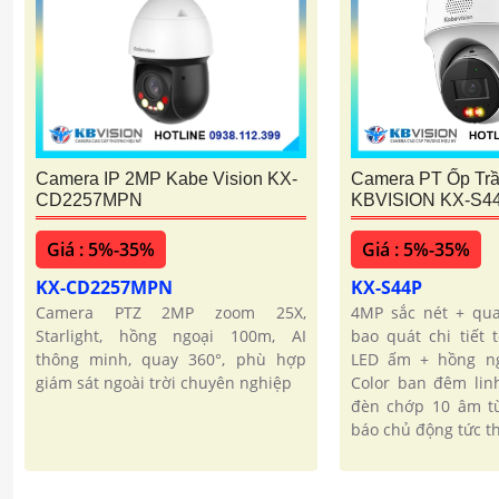
Camera PT Ốp Tr
Camera IP 2MP Kabe Vision KX-
KBVISION KX-S4
CD2257MPN
Giá : 5%-35%
Giá : 5%-35%
KX-S44P
KX-CD2257MPN
4MP sắc nét + qua
Camera PTZ 2MP zoom 25X,
bao quát chi tiết 
Starlight, hồng ngoại 100m, AI
LED ấm + hồng ng
thông minh, quay 360°, phù hợp
Color ban đêm lin
giám sát ngoài trời chuyên nghiệp
đèn chớp 10 âm tù
báo chủ động tức th