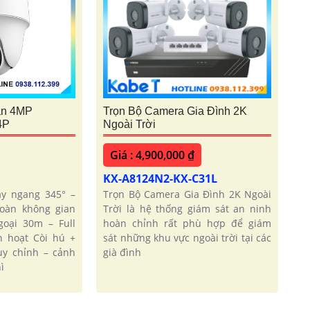
ần 4MP
Trọn Bộ Camera Gia Đình 2K
4P
Ngoài Trời
Giá : 4,900,000 ₫
KX-A8124N2-KX-C31L
y ngang 345° –
Trọn Bộ Camera Gia Đình 2K Ngoài
toàn không gian
Trời là hệ thống giám sát an ninh
oại 30m – Full
hoàn chỉnh rất phù hợp để giám
h hoạt Còi hú +
sát những khu vực ngoài trời tại các
y chỉnh – cảnh
già đình
ì