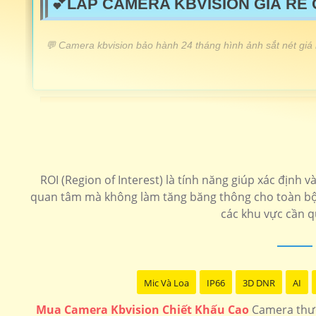
💕LẮP CAMERA KBVISION GIÁ RẺ
️💬 Camera kbvision bảo hành 24 tháng hình ảnh sắt nét giá
LẮP CAMERA KBVISION GIÁ RẺ
Lắp Camera KBIVISON Chất Lượng
💝 Camera Kbvision KX-A2012S4 Giá Rẻ
ROI (Region of Interest) là tính năng giúp xác định
📶 Camera Hồng Ngoại Kbvision
quan tâm mà không làm tăng băng thông cho toàn bộ k
các khu vực cần q
🔔 Camera giá rẻ Kbvision
🔆 Lắp Camera Kbvision FUll Color
Mic Và Loa
IP66
3D DNR
AI
Camera speedom
Camera Ip kbvision
Camera 4
Mua Camera Kbvision Chiết Khấu Cao
Camera thươ