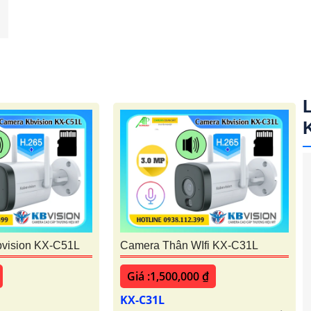
bvision KX-C51L
Camera Thân WIfi KX-C31L
Giá :1,500,000 ₫
KX-C31L