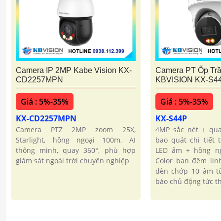
Camera PT Ốp Tr
Camera IP 2MP Kabe Vision KX-
KBVISION KX-S4
CD2257MPN
Giá : 5%-35%
Giá : 5%-35%
KX-S44P
KX-CD2257MPN
4MP sắc nét + qua
Camera PTZ 2MP zoom 25X,
bao quát chi tiết 
Starlight, hồng ngoại 100m, AI
LED ấm + hồng ng
thông minh, quay 360°, phù hợp
Color ban đêm lin
giám sát ngoài trời chuyên nghiệp
đèn chớp 10 âm tù
báo chủ động tức th