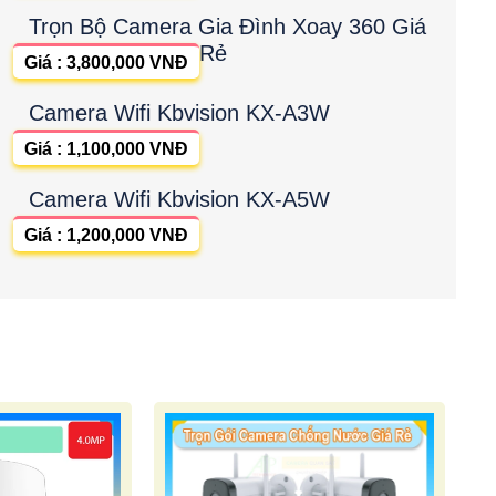
Trọn Bộ Camera Gia Đình Xoay 360 Giá
Rẻ
Giá : 3,800,000 VNĐ
Camera Wifi Kbvision KX-A3W
Giá : 1,100,000 VNĐ
Camera Wifi Kbvision KX-A5W
Giá : 1,200,000 VNĐ