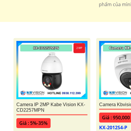
phẩm của mình.
Camera IP 2MP Kabe Vision KX-
Camera Kbvisi
CD2257MPN
Giá : 950,000
Giá : 5%-35%
KX-2012S4-P