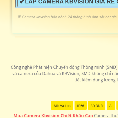
💕LẮP CAMERA KBVISION GIÁ RẺ
️💬 Camera kbvision bảo hành 24 tháng hình ảnh sắt nét giá
LẮP CAMERA KBVISION GIÁ RẺ
Lắp Camera KBIVISON Chất Lượng
💝 Camera Kbvision KX-A2012S4 Giá Rẻ
Công nghệ Phát hiện Chuyển động Thông minh (SMD) gi
📶 Camera Hồng Ngoại Kbvision
và camera của Dahua và KBVision, SMD không chỉ n
tiết kiệm dung lượng 
🔔 Camera giá rẻ Kbvision
🔆 Lắp Camera Kbvision FUll Color
Mic Và Loa
IP66
3D DNR
AI
Camera speedom
Camera Ip kbvision
Camera 4
Mua Camera Kbvision Chiết Khấu Cao
Camera thươ