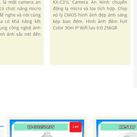
L là một camera an
KX-C31L Camera An Ninh chuyển
 có chức năng micro
động lạ micro và loa tích hợp. Chip
 để nghe và nói cùng
xử lý CMOS hình ảnh đẹp ánh sáng
ra có khả năng kết
kép ban đêm. Hình ảnh đêm Full
 dụng công nghệ ánh
Color 30m IP Wifi lưu trữ 256GB
ình ảnh sắc nét đến