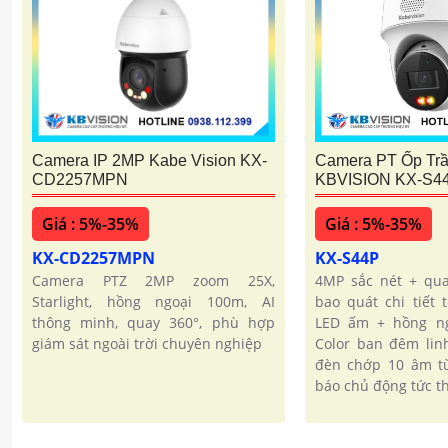
Camera PT Ốp Tr
Camera IP 2MP Kabe Vision KX-
KBVISION KX-S4
CD2257MPN
Giá : 5%-35%
Giá : 5%-35%
KX-S44P
KX-CD2257MPN
4MP sắc nét + qua
Camera PTZ 2MP zoom 25X,
bao quát chi tiết 
Starlight, hồng ngoại 100m, AI
LED ấm + hồng ng
thông minh, quay 360°, phù hợp
Color ban đêm lin
giám sát ngoài trời chuyên nghiệp
đèn chớp 10 âm tù
báo chủ động tức th