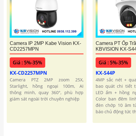
Camera PT Ốp Tr
Camera IP 2MP Kabe Vision KX-
KBVISION KX-S4
CD2257MPN
Giá : 5%-35%
Giá : 5%-35%
KX-S44P
KX-CD2257MPN
4MP sắc nét + qua
Camera PTZ 2MP zoom 25X,
bao quát chi tiết 
Starlight, hồng ngoại 100m, AI
LED ấm + hồng ng
thông minh, quay 360°, phù hợp
Color ban đêm lin
giám sát ngoài trời chuyên nghiệp
đèn chớp 10 âm tù
báo chủ động tức th