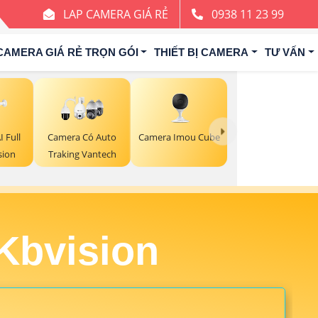
LAP CAMERA GIÁ RẺ
0938 11 23 99
CAMERA GIÁ RẺ TRỌN GÓI
THIẾT BỊ CAMERA
TƯ VẤN
Camera Imou Cube
 Full
Camera Có Auto
sion
Traking Vantech
Kbvision