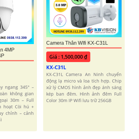
Camera Thân WIfi KX-C31L
ần 4MP
4P
Giá : 1,500,000 ₫
KX-C31L
KX-C31L Camera An Ninh chuyển
động lạ micro và loa tích hợp. Chip
y ngang 345° –
xử lý CMOS hình ảnh đẹp ánh sáng
toàn không gian
kép ban đêm. Hình ảnh đêm Full
oại 30m – Full
Color 30m IP Wifi lưu trữ 256GB
h hoạt Còi hú +
y chỉnh – cảnh
ì