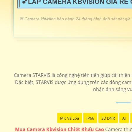
💕LẮP CAMERA KBVISION GIÁ RẺ
️💬 Camera kbvision bảo hành 24 tháng hình ảnh sắt nét giá
LẮP CAMERA KBVISION GIÁ RẺ
Lắp Camera KBIVISON Chất Lượng
💝 Camera Kbvision KX-A2012S4 Giá Rẻ
Camera STARVIS là công nghệ tiên tiến giúp cải thiện
📶 Camera Hồng Ngoại Kbvision
Đặc biệt, STARVIS được ứng dụng trên các dòng came
nhận ánh sáng vư
🔔 Camera giá rẻ Kbvision
🔆 Lắp Camera Kbvision FUll Color
Mic Và Loa
IP66
3D DNR
AI
Camera speedom
Camera Ip kbvision
Camera 4
Mua Camera Kbvision Chiết Khấu Cao
Camera thươ