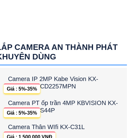
LẮP CAMERA AN THÀNH PHÁT
KHUYÊN DÙNG
Camera IP 2MP Kabe Vision KX-
CD2257MPN
Giá : 5%-35%
Camera PT ốp trần 4MP KBVISION KX-
S44P
Giá : 5%-35%
Camera Thân WIfi KX-C31L
Giá : 1,500,000 VNĐ