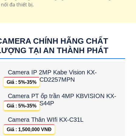
ối đa thiết bị.
CAMERA CHÍNH HÃNG CHẤT
LƯỢNG TẠI AN THÀNH PHÁT
Camera IP 2MP Kabe Vision KX-
CD2257MPN
Giá : 5%-35%
Camera PT ốp trần 4MP KBVISION KX-
S44P
Giá : 5%-35%
Camera Thân WIfi KX-C31L
Giá : 1,500,000 VNĐ