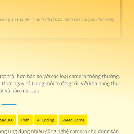
ion giá rẻ tai An Thành Phát bảo hành tận nơi góc nhìn rộng
ng ngoại 20m
Camera KX-CAiF4005MN2-TiF-A
ull hd 1080p công nghệ CVI
KX-A2012S4
ượt trội hơn hẳn so với các loại camera thông thường.
nét thiết kế chắc chắn
KX-C8013S
thực ngay cả trong môi trường tối. Với khả năng thu
át và bảo mật cao
ision giá rẻ trọn gói
KX-C2102LQ-A
êm độ phân giải cao
KX-AF2111N3
oay 360
Thân
AI Coding
Speed Dome
êm kbvision
Đầu Ghi KBvision
ượng ứng dụng nhiều công nghệ camera cho dòng sản