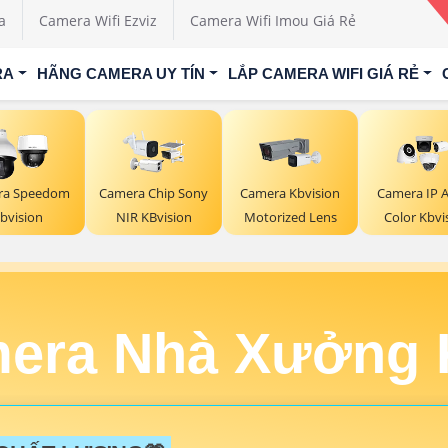
a
Camera Wifi Ezviz
Camera Wifi Imou Giá Rẻ
RA
HÃNG CAMERA UY TÍN
LẮP CAMERA WIFI GIÁ RẺ
ra Speedom
Camera Chip Sony
Camera Kbvision
Camera IP AI
bvision
NIR KBvision
Motorized Lens
Color Kbvi
era Nhà Xưởng 