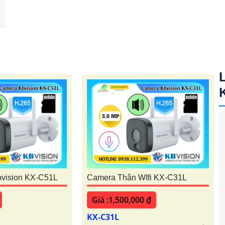
bvision KX-C51L
Camera Thân WIfi KX-C31L
Giá :1,500,000 ₫
KX-C31L