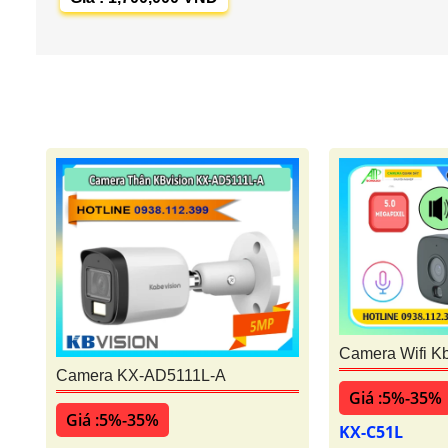
Camera Wifi K
Camera KX-AD5111L-A
Giá :5%-35%
Giá :5%-35%
KX-C51L