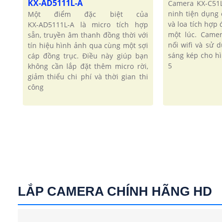
KX-AD5111L-A
Camera KX-C51
ninh tiện dụng
Một điểm đặc biệt của
và loa tích hợp
KX‑AD5111L‑A là micro tích hợp
một lúc. Came
sẵn, truyền âm thanh đồng thời với
nối wifi và sử
tín hiệu hình ảnh qua cùng một sợi
sáng kép cho h
cáp đồng trục. Điều này giúp bạn
5
không cần lắp đặt thêm micro rời,
giảm thiểu chi phí và thời gian thi
công
LẮP CAMERA CHÍNH HÃNG HD