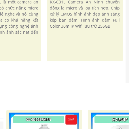
L là một camera an
KX-C31L Camera An Ninh chuyển
 có chức năng micro
động lạ micro và loa tích hợp. Chip
 để nghe và nói cùng
xử lý CMOS hình ảnh đẹp ánh sáng
ra có khả năng kết
kép ban đêm. Hình ảnh đêm Full
 dụng công nghệ ánh
Color 30m IP Wifi lưu trữ 256GB
ình ảnh sắc nét đến