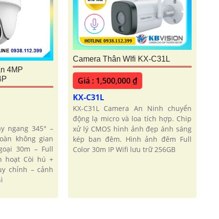
Camera Thân WIfi KX-C31L
ần 4MP
4P
Giá : 1,500,000 ₫
KX-C31L
KX-C31L Camera An Ninh chuyển
động lạ micro và loa tích hợp. Chip
y ngang 345° –
xử lý CMOS hình ảnh đẹp ánh sáng
toàn không gian
kép ban đêm. Hình ảnh đêm Full
oại 30m – Full
Color 30m IP Wifi lưu trữ 256GB
h hoạt Còi hú +
y chỉnh – cảnh
ì