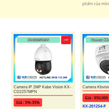
phẩm của mình.
Camera IP 2MP Kabe Vision KX-
Camera Kbvisi
CD2257MPN
Giá : 950,000
Giá : 5%-35%
KX-2012S4-P