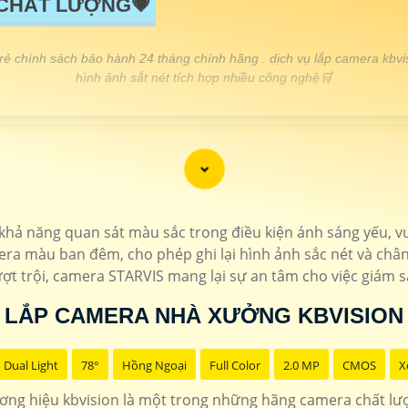
 CHẤT LƯỢNG💗
 rẻ chính sách bảo hành 24 tháng chính hãng . dịch vụ lắp camera kbvis
hình ảnh sắt nét tích hợp nhiều công nghệ🛒
GIÁ LẮP
🖌
650,000 VNĐ
Camera Ip siêu nét ultra 2k hồ
110.000 VNĐ
Lắp camera kbvision giá rẻ f
 khả năng quan sát màu sắc trong điều kiện ánh sáng yếu, v
900.000 VNĐ
Độ phân giải 4Mp siêu 
ra màu ban đêm, cho phép ghi lại hình ảnh sắc nét và chân 
ợt trội, camera STARVIS mang lại sự an tâm cho việc giám s
100.000 VNĐ
Camera thân hồng ngoại kbv
LẮP CAMERA NHÀ XƯỞNG KBVISION
📎
670.000 VNĐ
Camera có màu ban đ
Dual Light
78°
Hồng Ngoại
Full Color
2.0 MP
CMOS
X
k Kbvision
camera 2k kbvision
lắp camera có màu ban đ
ng hiệu kbvision là một trong những hãng camera chất l