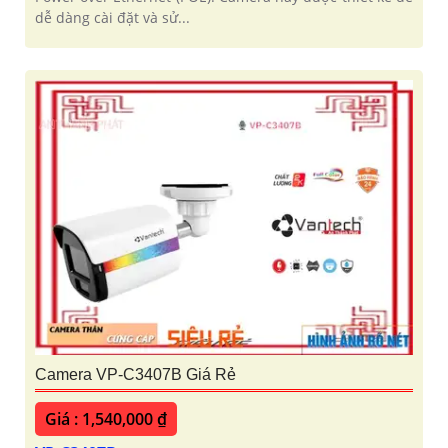
dễ dàng cài đặt và sử...
Camera VP-C3407B Giá Rẻ
Giá : 1,540,000 ₫