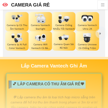
CAMERA GIÁ RẺ
Camera Ip Có Thu
Camera Vantech
Camera Chống
Camera Vantech
Âm Vantech
Starlight
Nhiễu Tốt Vantech
Ultra 2K
Camera Quan Sát
Camera Ip AI Full
Camera Wifi
Camera Uniview
Rõ Nét
Color Vantech
Vantech Có Báo
Có Chống Trộm
Động
Lắp Camera Vantech Ghi Âm
💕 LẮP CAMERA CÓ THU ÂM GIÁ RẺ💗
️💬 Lắp camera thu âm là loại tích hợp micro sẵng trên
camera để hổ trợ thu âm thanh trong phạm vị 3m từ vị trí
lắp camera. hiện tai các công nghệ camera từ analog và