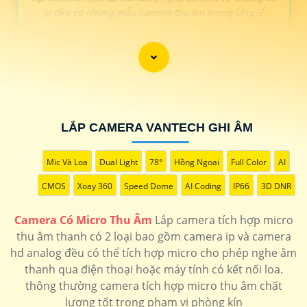
Ip đều có những mẫu camera thu âm tương Ứng🛒
LẮP CAMERA TÍCH HỢP MICRO
GIÁ THÔNG SỐ
Camera wifi nhỏ gọn có
900.000 VNĐ
▫ ️ Góc nhìn rộng có báo
micro
động chất lượng full hd
CS-H1c-R101-
1G2WR
LẮP CAMERA VANTECH GHI ÂM
lắp camera xoay 360
📎 1.200.000 VNĐ
▫️ quay xoay thu âm
ezviz
thanh hình ảnh sắt nét FULL HD
CS-
Mic Và Loa
Dual Light
78°
Hồng Ngoại
Full Color
AI
C6N-A0-1C2WFR
Lắp camera thu âm báo
1.600.000 VNĐ
▫️ Camera imou thu âm
CMOS
Xoay 360
Speed Dome
AI Coding
IP66
3D DNR
động
to rõ báo động qua phần mềm
IPC-
GK2CP-3C0W
Camera có màu ban
1.600.000 VNĐ
▫️ Camera thân hồng
Camera Có Micro Thu Âm
Lắp camera tích hợp micro
đêm tích hợp micro
ngoại tích hợp micro ngoài trời
IPC-
thu âm thanh có 2 loại bao gồm camera ip và camera
F42FP
hd analog đều có thể tích hợp micro cho phép nghe âm
thanh qua điện thoại hoặc máy tính có kết nối loa.
thông thường camera tích hợp micro thu âm chất
lượng tốt trong phạm vi phòng kín