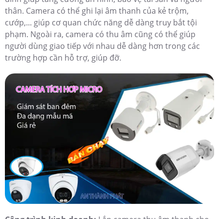
thân. Camera có thể ghi lại âm thanh của kẻ trộm,
cướp,... giúp cơ quan chức năng dễ dàng truy bắt tội
phạm. Ngoài ra, camera có thu âm cũng có thể giúp
người dùng giao tiếp với nhau dễ dàng hơn trong các
trường hợp cần hỗ trợ, giúp đỡ.