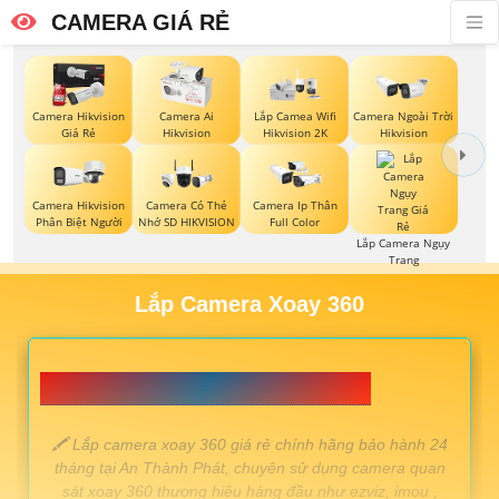
CAMERA GIÁ RẺ
Camera Hikvision
Camera Ai
Lắp Camea Wifi
Camera Ngoài Trời
Giá Rẻ
Hikvision
Hikvision 2K
Hikvision
Camera Hikvision
Camera Có Thẻ
Camera Ip Thân
Phân Biệt Người
Nhớ SD HIKVISION
Full Color
Lắp Camera Ngụy
Trang
Lắp Camera Xoay 360
📗 LẮP CAMERA XOAY 360 GIÁ RẺ 💎
️🖍 Lắp camera xoay 360 giá rẻ chính hãng bảo hành 24
tháng tại An Thành Phát, chuyên sử dụng camera quan
sát xoay 360 thương hiệu hàng đầu như ezviz, imou ,