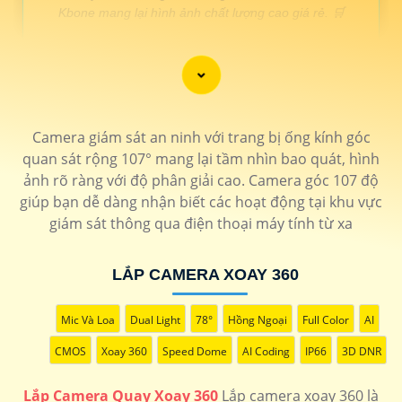
Kbone mang lại hình ảnh chất lượng cao giá rẻ. 🛒
LOẠI CAMERA XOAY 360
THÔNG TIN
Camera giám sát an ninh với trang bị ống kính góc
💎 Camera wifi xoay 360 ezviz
quan sát rộng 107° mang lại tầm nhìn bao quát, hình
1.400.000 VNĐ
Độ phân giải 2.0 MP bảo mật cao chống mưa nắng
CS-
ảnh rõ ràng với độ phân giải cao. Camera góc 107 độ
H8c-R100-1K2WKFL
giúp bạn dễ dàng nhận biết các hoạt động tại khu vực
🗂 Camera wifi 360 c6n
giám sát thông qua điện thoại máy tính từ xa
1.200.000 VNĐ
Hồng ngoại 10m hình ảnh sắt nét dễ dàng cài đặt
CS-C6N
📶 Camera 360 Wifi Dahua Ngoài trời
LẮP CAMERA XOAY 360
1.700.000 VNĐ
Thiết kế chắc chắn tích hợp micro có màu ban đêm
DH-
SD2A200HB-GN-AW-PV-S2
Mic Và Loa
Dual Light
78°
Hồng Ngoại
Full Color
AI
🌟 camera xoay 360 nhỏ gọn
CMOS
Xoay 360
Speed Dome
AI Coding
IP66
3D DNR
1.600.000 VNĐ
Độ phân gải 2k thiết kế tinh tế dễ dàng sử dụng
KN-H41P
Lắp Camera Quay Xoay 360
Lắp camera xoay 360 là