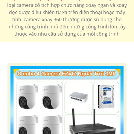
loại camera có tích hợp chức năng xoay ngan và xoay
LẮP CAMERA XOAY 360 CHÍNH HÃNG
dọc được điều khiển từ xa trên điện thoại hoặc máy
tính. camera xoay 360 thường được sử dụng cho
Camera xoay 360 có 2 loại sử dụng cho công trình gia
những công trình nhỏ đến những công trình lớn tùy
đình thường tích hợp wifi và micro ngoài ra camera có
thuộc vào nhu cầu sử dụng của mỗi công trình
xoay 360 chuyên dụng thường sử dụng cho công trình
là camera speedom tích hợp zoom quang
Camera xoay 360 wifi
Camera xoay 360 Kbvision
Camera xoay 360 hikvision
Camera xoay 360 Dahua