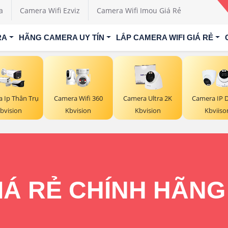
a
Camera Wifi Ezviz
Camera Wifi Imou Giá Rẻ
RA
HÃNG CAMERA UY TÍN
LẮP CAMERA WIFI GIÁ RẺ
Camera Wifi 360
 Ip Thân Trụ
Camera Ultra 2K
Camera IP
Kbvision
bvision
Kbvision
Kbviiso
Á RẺ CHÍNH HÃNG 