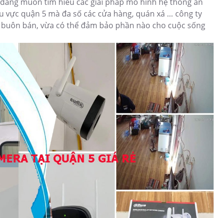
 đang muốn tìm hiểu các giải pháp mô hình hệ thống an
u vực quận 5 mà đa số các cửa hàng, quán xá … công ty
 buôn bán, vừa có thể đảm bảo phần nào cho cuộc sống