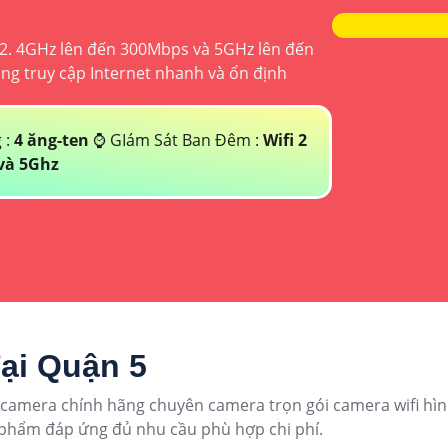
 2. 4GHz lên đến 300Mbps và 5GHz lên đến
g truy cập Internet nhanh và ổn định
 :
4 ăng-ten
⌚ GIám Sát Ban Đêm :
Wifi 2
và 5Ghz
ại Quận 5
camera chính hãng chuyên camera trọn gói camera wifi hìn
n phẩm đáp ứng đủ nhu cầu phù hợp chi phí.