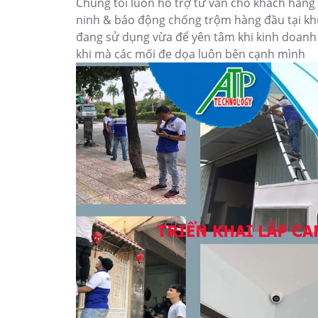
Chúng tôi luôn hỗ trợ tư vấn cho khách hàng
ninh & báo động chống trộm hàng đầu tại kh
đang sử dụng vừa để yên tâm khi kinh doanh
khi mà các mối đe dọa luôn bên cạnh mình