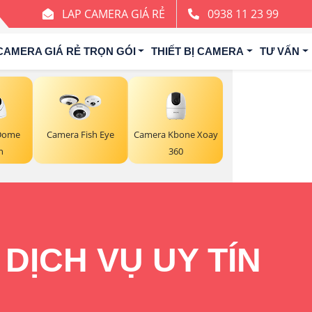
LAP CAMERA GIÁ RẺ
0938 11 23 99
CAMERA GIÁ RẺ TRỌN GÓI
THIẾT BỊ CAMERA
TƯ VẤN
Camera Kbone Xoay
 Dome
Camera Fish Eye
360
n
DỊCH VỤ UY TÍN