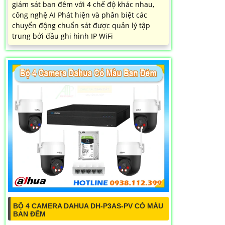
giám sát ban đêm với 4 chế độ khác nhau,
công nghệ AI Phát hiện và phân biệt các
chuyển động chuẩn sát được quản lý tập
trung bởi đầu ghi hình IP WiFi
BỘ 4 CAMERA DAHUA DH-P3AS-PV CÓ MÀU
BAN ĐÊM