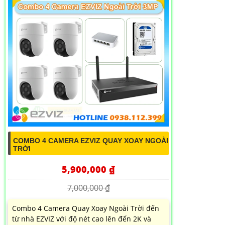
COMBO 4 CAMERA EZVIZ QUAY XOAY NGOÀI
TRỜI
5,900,000 ₫
7,000,000 ₫
Combo 4 Camera Quay Xoay Ngoài Trời đến
từ nhà EZVIZ với độ nét cao lên đến 2K và