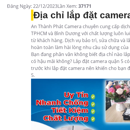
Đăng Ngày: 22/12/2023
Lần Xem:
37171
Địa chỉ lắp đặt camer
An Thành Phát Camera chuyên cung cấp dịch 
TPHCM và Bình Dương với chất lượng luôn l
từ khách hàng. Dịch vụ bảo trì, sửa chữa và
hoàn toàn làm hài lòng nhu cầu sử dụng của
Bạn đang phân vân không biết địa chỉ nào lắ
có hậu mãi không? Lắp đặt camera quận 5 có 
trước khi lắp đặt camera nên khiến cho bạn 
5.