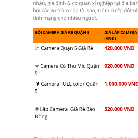
nhân, gia đình & cơ quan xí nghiệp tại địa b
bởi các vụ trộm cắp tài sản, trộm cướp đột nhậ
tính mạng cho nhiều người.
GÓI CAMERA GIÁ RẺ QUẬN 5
GIÁ LẮP CAMERA
(VNĐ)
📈 Camera Quận 5 Giá Rẻ
420.000 VNĐ
⚜️ Camera Có Thu Mic Quận
920.000 VNĐ
5
🔰 Camera FULL color Quận
1.000.000 VN
5
®️ Lắp Camera Giá Rẻ Báo
520.000 VNĐ
Động