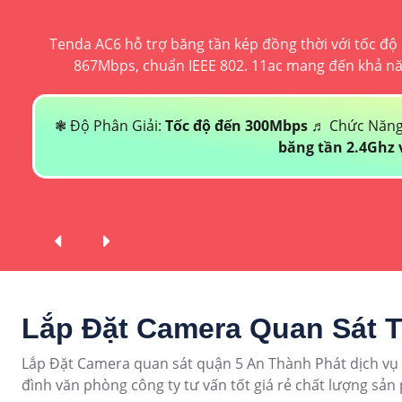
Tenda AC6 hỗ trợ băng tần kép đồng thời với tốc độ
867Mbps, chuẩn IEEE 802. 11ac mang đến khả năn
❃ Độ Phân Giải:
Tốc độ đến 300Mbps
♬ Chức Năng
băng tần 2.4Ghz 
Lắp Đặt Camera Quan Sát T
Lắp Đặt Camera quan sát quận 5 An Thành Phát dịch vụ 
đình văn phòng công ty tư vấn tốt giá rẻ chất lượng sả