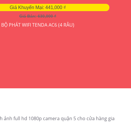
Giá Khuyến Mại: 441,000 ₫
Cam
Giá Bán: 630,000 ₫
nét 
BỘ PHÁT WIFI TENDA AC6 (4 RÂU)
tíc
Đạt 
h ảnh full hd 1080p camera quận 5 cho cửa hàng gia