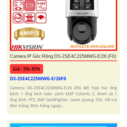
Camera IP Góc Rộng DS-2SE4C225MWG-E/26 (F0)
Giá : 5%-35%
DS-2SE4C225MWG-E/26F0
Camera DS-2SE4C225MWG-E/26 (F0) kết hợp hai ống
kính: 1 ống kính toàn cảnh 6MP ColorVu 2. 8mm và 1
ống kính PTZ 2MP DarkFighter zoom quang 25X. Hỗ trợ
đèn trắng 30m, hồng ngoại...