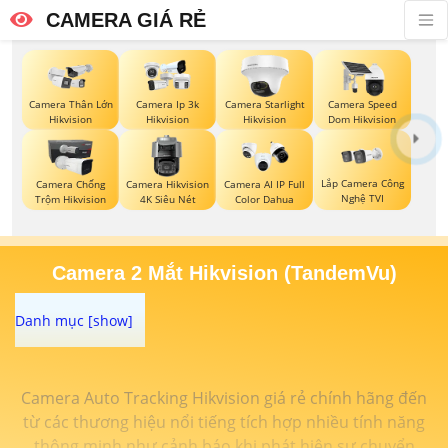
CAMERA GIÁ RẺ
Camera Thân Lớn
Camera Ip 3k
Camera Starlight
Camera Speed
Hikvision
Hikvision
Hikvision
Dom Hikvision
Lắp Camera Công
Camera Chống
Camera Hikvision
Camera AI IP Full
Nghệ TVI
Trộm Hikvision
4K Siêu Nét
Color Dahua
Camera 2 Mắt Hikvision (TandemVu)
Camera Auto Tracking Hikvision giá rẻ chính hãng đến
từ các thương hiệu nổi tiếng tích hợp nhiều tính năng
thông minh như cảnh báo khi phát hiện sự chuyển