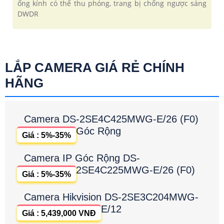
ống kính có thể thu phóng, trang bị chống ngược sáng
DWDR
LẮP CAMERA GIÁ RẺ CHÍNH
HÃNG
Camera DS-2SE4C425MWG-E/26 (F0)
Góc Rộng
Giá : 5%-35%
Camera IP Góc Rộng DS-
2SE4C225MWG-E/26 (F0)
Giá : 5%-35%
Camera Hikvision DS-2SE3C204MWG-
E/12
Giá : 5,439,000 VNĐ