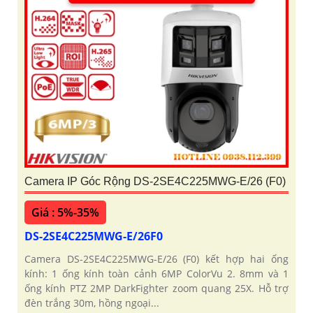
Camera IP Góc Rộng DS-2SE4C225MWG-E/26 (F0)
Giá : 5%-35%
DS-2SE4C225MWG-E/26F0
Camera DS-2SE4C225MWG-E/26 (F0) kết hợp hai ống
kính: 1 ống kính toàn cảnh 6MP ColorVu 2. 8mm và 1
ống kính PTZ 2MP DarkFighter zoom quang 25X. Hỗ trợ
đèn trắng 30m, hồng ngoại...