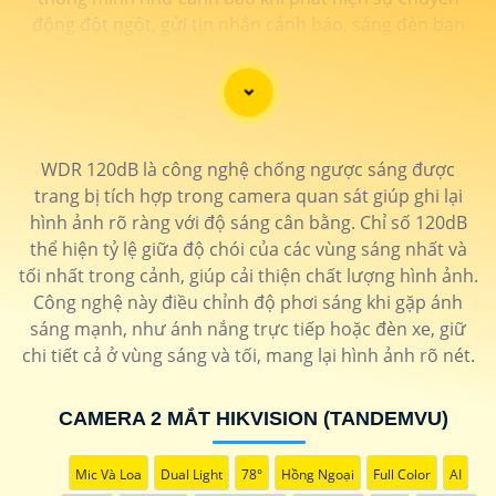
động đột ngột, gửi tin nhắn cảnh báo, sáng đèn ban
đêm khi phát hiện và ghi hình vào thẻ nhớ, ... giúp bạn
có thể yên tâm hơn về việc đảm bảo an ninh cho mọi
không gian của bạn.
WDR 120dB là công nghệ chống ngược sáng được
trang bị tích hợp trong camera quan sát giúp ghi lại
hình ảnh rõ ràng với độ sáng cân bằng. Chỉ số 120dB
thể hiện tỷ lệ giữa độ chói của các vùng sáng nhất và
tối nhất trong cảnh, giúp cải thiện chất lượng hình ảnh.
Công nghệ này điều chỉnh độ phơi sáng khi gặp ánh
sáng mạnh, như ánh nắng trực tiếp hoặc đèn xe, giữ
chi tiết cả ở vùng sáng và tối, mang lại hình ảnh rõ nét.
'
CAMERA 2 MẮT HIKVISION (TANDEMVU)
Mic Và Loa
Dual Light
78°
Hồng Ngoại
Full Color
AI