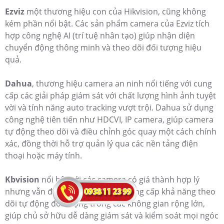
Ezviz
một thương hiệu con của Hikvision, cũng không
kém phần nổi bật. Các sản phẩm camera của Ezviz tích
hợp công nghệ AI (trí tuệ nhân tạo) giúp nhận diện
chuyển động thông minh và theo dõi đối tượng hiệu
quả.
Dahua
, thương hiệu camera an ninh nổi tiếng với cung
cấp các giải pháp giám sát với chất lượng hình ảnh tuyệt
vời và tính năng auto tracking vượt trội. Dahua sử dụng
công nghệ tiên tiến như HDCVI, IP camera, giúp camera
tự động theo dõi và điều chỉnh góc quay một cách chính
xác, đồng thời hỗ trợ quản lý qua các nền tảng điện
thoại hoặc máy tính.
Kbvision
nổi bật với các camera có giá thành hợp lý
nhưng vẫn đảm bảo chất lượng cung cấp khả năng theo
dõi tự động đối tượng trong các không gian rộng lớn,
giúp chủ sở hữu dễ dàng giám sát và kiểm soát mọi ngóc