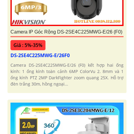
Camera IP Góc Rộng DS-2SE4C225MWG-E/26 (F0)
Giá : 5%-35%
DS-2SE4C225MWG-E/26F0
Camera DS-2SE4C225MWG-E/26 (F0) kết hợp hai ống
kính: 1 ống kính toàn cảnh 6MP ColorVu 2. 8mm và 1
ống kính PTZ 2MP DarkFighter zoom quang 25X. Hỗ trợ
đèn trắng 30m, hồng ngoại...