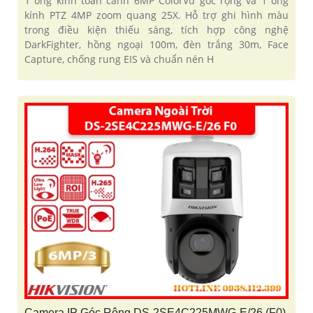
1 ống kính toàn cảnh 6MP ColorVu góc rộng và 1 ống
kính PTZ 4MP zoom quang 25X. Hỗ trợ ghi hình màu
trong điều kiện thiếu sáng, tích hợp công nghệ
DarkFighter, hồng ngoại 100m, đèn trắng 30m, Face
Capture, chống rung EIS và chuẩn nén H
Camera IP Góc Rộng DS-2SE4C225MWG-E/26 (F0)