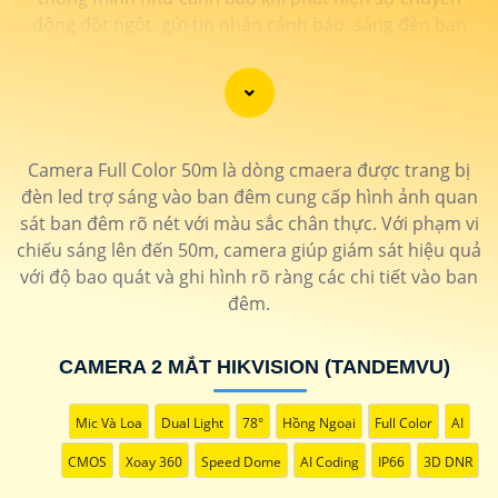
động đột ngột, gửi tin nhắn cảnh báo, sáng đèn ban
đêm khi phát hiện và ghi hình vào thẻ nhớ, ... giúp bạn
có thể yên tâm hơn về việc đảm bảo an ninh cho mọi
không gian của bạn.
Camera Full Color 50m là dòng cmaera được trang bị
đèn led trợ sáng vào ban đêm cung cấp hình ảnh quan
sát ban đêm rõ nét với màu sắc chân thực. Với phạm vi
chiếu sáng lên đến 50m, camera giúp giám sát hiệu quả
với độ bao quát và ghi hình rõ ràng các chi tiết vào ban
đêm.
CAMERA 2 MẮT HIKVISION (TANDEMVU)
'
Mic Và Loa
Dual Light
78°
Hồng Ngoại
Full Color
AI
CMOS
Xoay 360
Speed Dome
AI Coding
IP66
3D DNR