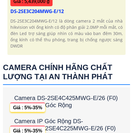
Giá : 5,439,000 ₫
DS-2SE3C204MWG-E/12
DS-2SE3C204MWG-E/12 là dòng camera 2 mắt của nhà
hikvision với ống kính có độ phân giải 2.0MP mỗi mắt, có
đèn Led trợ sáng giúp nhìn có màu vào ban đêm 30m,
ống kính có thể thu phóng, trang bị chống ngược sáng
DWDR
CAMERA CHÍNH HÃNG CHẤT
LƯỢNG TẠI AN THÀNH PHÁT
Camera DS-2SE4C425MWG-E/26 (F0)
Góc Rộng
Giá : 5%-35%
Camera IP Góc Rộng DS-
2SE4C225MWG-E/26 (F0)
Giá : 5%-35%