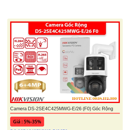
Camera DS-2SE4C425MWG-E/26 (F0) Góc Rộng
Giá : 5%-35%