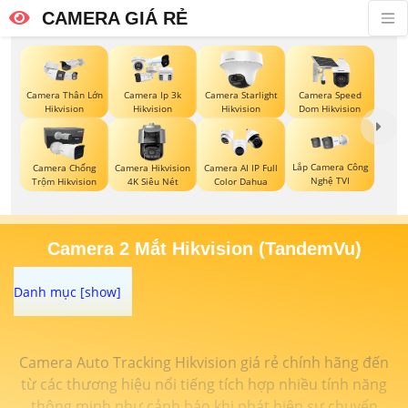
CAMERA GIÁ RẺ
Camera Thân Lớn
Camera Ip 3k
Camera Starlight
Camera Speed
Hikvision
Hikvision
Hikvision
Dom Hikvision
Lắp Camera Công
Camera Chống
Camera Hikvision
Camera AI IP Full
Nghệ TVI
Trộm Hikvision
4K Siêu Nét
Color Dahua
Camera 2 Mắt Hikvision (TandemVu)
Camera Auto Tracking Hikvision giá rẻ chính hãng đến
từ các thương hiệu nổi tiếng tích hợp nhiều tính năng
thông minh như cảnh báo khi phát hiện sự chuyển