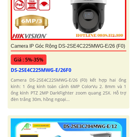
Camera IP Góc Rộng DS-2SE4C225MWG-E/26 (F0)
Giá : 5%-35%
DS-2SE4C225MWG-E/26F0
Camera DS-2SE4C225MWG-E/26 (F0) kết hợp hai ống
kính: 1 ống kính toàn cảnh 6MP ColorVu 2. 8mm và 1
ống kính PTZ 2MP DarkFighter zoom quang 25X. Hỗ trợ
đèn trắng 30m, hồng ngoại...