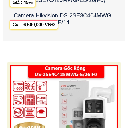
2SE7C425MWG-EB/26(F0)
Giá : 45%
Camera Hikvision DS-2SE3C404MWG-
E/14
Giá : 6,500,000 VNĐ