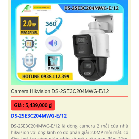
Camera Hikvision DS-2SE3C204MWG-E/12
Giá : 5,439,000 ₫
DS-2SE3C204MWG-E/12
DS-2SE3C204MWG-E/12 là dòng camera 2 mắt của nhà
hikvision với ống kính có độ phân giải 2.0MP mỗi mắt, có
đèn Led trợ sáng giúp nhìn có màu vào ban đêm 30m,