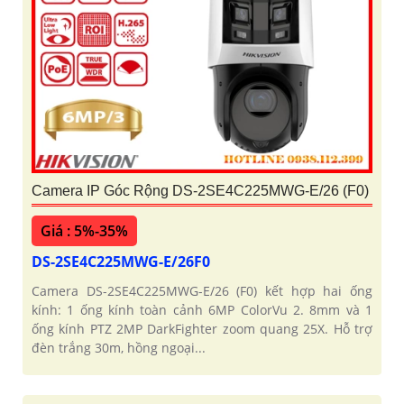
Camera IP Góc Rộng DS-2SE4C225MWG-E/26 (F0)
Giá : 5%-35%
DS-2SE4C225MWG-E/26F0
Camera DS-2SE4C225MWG-E/26 (F0) kết hợp hai ống
kính: 1 ống kính toàn cảnh 6MP ColorVu 2. 8mm và 1
ống kính PTZ 2MP DarkFighter zoom quang 25X. Hỗ trợ
đèn trắng 30m, hồng ngoại...