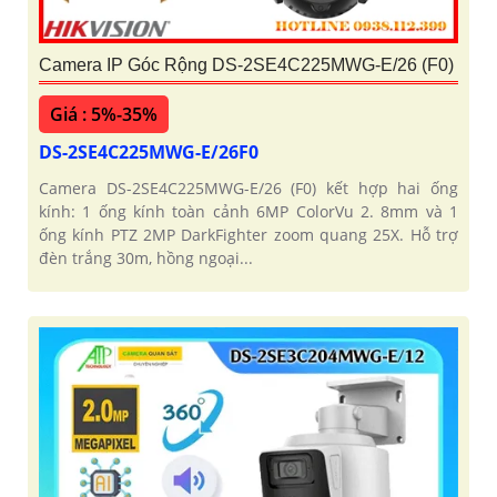
Camera IP Góc Rộng DS-2SE4C225MWG-E/26 (F0)
Giá : 5%-35%
DS-2SE4C225MWG-E/26F0
Camera DS-2SE4C225MWG-E/26 (F0) kết hợp hai ống
kính: 1 ống kính toàn cảnh 6MP ColorVu 2. 8mm và 1
ống kính PTZ 2MP DarkFighter zoom quang 25X. Hỗ trợ
đèn trắng 30m, hồng ngoại...