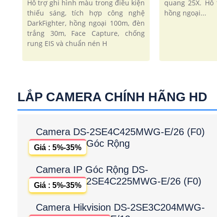
Hỗ trợ ghi hình màu trong điều kiện
quang 25X. Hỗ 
thiếu sáng, tích hợp công nghệ
hồng ngoại...
DarkFighter, hồng ngoại 100m, đèn
trắng 30m, Face Capture, chống
rung EIS và chuẩn nén H
LẮP CAMERA CHÍNH HÃNG HD
Camera DS-2SE4C425MWG-E/26 (F0)
Góc Rộng
Giá : 5%-35%
Camera IP Góc Rộng DS-
2SE4C225MWG-E/26 (F0)
Giá : 5%-35%
Camera Hikvision DS-2SE3C204MWG-