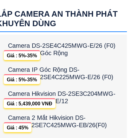
LẮP CAMERA AN THÀNH PHÁT
KHUYÊN DÙNG
Camera DS-2SE4C425MWG-E/26 (F0)
Góc Rộng
Giá : 5%-35%
Camera IP Góc Rộng DS-
2SE4C225MWG-E/26 (F0)
Giá : 5%-35%
Camera Hikvision DS-2SE3C204MWG-
E/12
Giá : 5,439,000 VNĐ
Camera 2 Mắt Hikvision DS-
2SE7C425MWG-EB/26(F0)
Giá : 45%