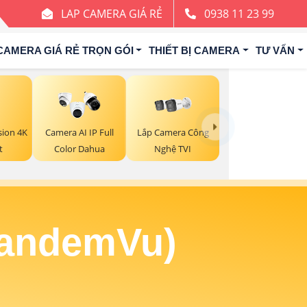
LAP CAMERA GIÁ RẺ
0938 11 23 99
CAMERA GIÁ RẺ TRỌN GÓI
THIẾT BỊ CAMERA
TƯ VẤN
Lắp Camera Công
sion 4K
Camera AI IP Full
Nghệ TVI
t
Color Dahua
TandemVu)