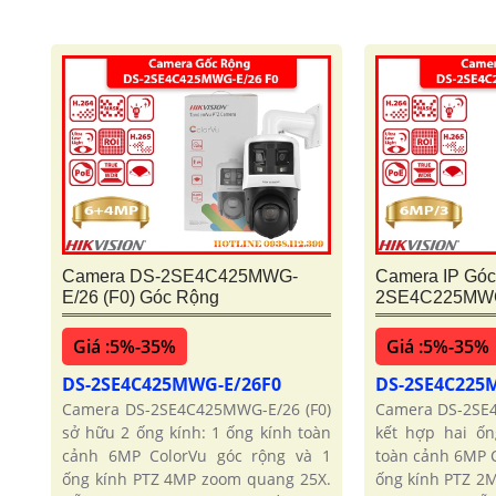
Camera DS-2SE4C425MWG-
Camera IP Góc
E/26 (F0) Góc Rộng
2SE4C225MWG-
Giá :5%-35%
Giá :5%-35%
DS-2SE4C425MWG-E/26F0
DS-2SE4C225
Camera DS-2SE4C425MWG-E/26 (F0)
Camera DS-2SE
sở hữu 2 ống kính: 1 ống kính toàn
kết hợp hai ốn
cảnh 6MP ColorVu góc rộng và 1
toàn cảnh 6MP 
ống kính PTZ 4MP zoom quang 25X.
ống kính PTZ 2