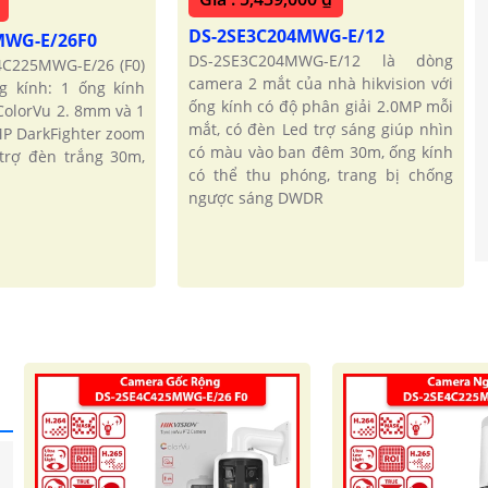
DS-2SE3C204MWG-E/12
MWG-E/26F0
DS-2SE3C204MWG-E/12 là dòng
4C225MWG-E/26 (F0)
camera 2 mắt của nhà hikvision với
g kính: 1 ống kính
ống kính có độ phân giải 2.0MP mỗi
ColorVu 2. 8mm và 1
mắt, có đèn Led trợ sáng giúp nhìn
MP DarkFighter zoom
có màu vào ban đêm 30m, ống kính
trợ đèn trắng 30m,
có thể thu phóng, trang bị chống
ngược sáng DWDR