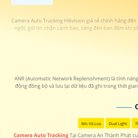
Camera Auto Tracking Hikvision giá rẻ chính hãng đến
ngột, gửi tin nhắn cảnh báo, sáng đèn ban đêm khi ph
ANR (Automatic Network Replenishment) là tính năng g
động đồng bộ và lưu lại dữ liệu đã ghi trong thời gia
Mic Và Loa
Dual Light
7
Camera Auto Tracking
Tại Camera An Thành Phát cun