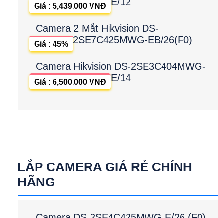
E/12
Giá : 5,439,000 VNĐ
Camera 2 Mắt Hikvision DS-
2SE7C425MWG-EB/26(F0)
Giá : 45%
Camera Hikvision DS-2SE3C404MWG-
E/14
Giá : 6,500,000 VNĐ
LẮP CAMERA GIÁ RẺ CHÍNH
HÃNG
Camera DS-2SE4C425MWG-E/26 (F0)