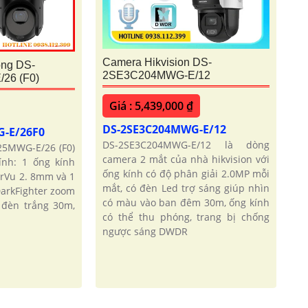
Camera Hikvision DS-
ộng DS-
2SE3C204MWG-E/12
26 (F0)
Giá : 5,439,000 ₫
DS-2SE3C204MWG-E/12
G-E/26F0
DS-2SE3C204MWG-E/12 là dòng
5MWG-E/26 (F0)
camera 2 mắt của nhà hikvision với
ính: 1 ống kính
ống kính có độ phân giải 2.0MP mỗi
rVu 2. 8mm và 1
mắt, có đèn Led trợ sáng giúp nhìn
arkFighter zoom
có màu vào ban đêm 30m, ống kính
 đèn trắng 30m,
có thể thu phóng, trang bị chống
ngược sáng DWDR