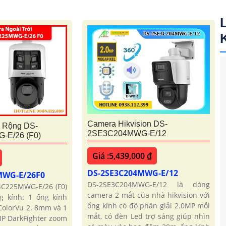
Camera Hikvision DS-
 Rộng DS-
2SE3C204MWG-E/12
E/26 (F0)
Giá :5,439,000 ₫
DS-2SE3C204MWG-E/12
MWG-E/26F0
DS-2SE3C204MWG-E/12 là dòng
4C225MWG-E/26 (F0)
camera 2 mắt của nhà hikvision với
g kính: 1 ống kính
ống kính có độ phân giải 2.0MP mỗi
ColorVu 2. 8mm và 1
mắt, có đèn Led trợ sáng giúp nhìn
MP DarkFighter zoom