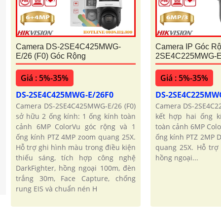
Camera DS-2SE4C425MWG-
Camera IP Góc R
E/26 (F0) Góc Rộng
2SE4C225MWG-E/
Giá : 5%-35%
Giá : 5%-35%
DS-2SE4C425MWG-E/26F0
DS-2SE4C225MW
Camera DS-2SE4C425MWG-E/26 (F0)
Camera DS-2SE4C22
sở hữu 2 ống kính: 1 ống kính toàn
kết hợp hai ống k
cảnh 6MP ColorVu góc rộng và 1
toàn cảnh 6MP Colo
ống kính PTZ 4MP zoom quang 25X.
ống kính PTZ 2MP D
Hỗ trợ ghi hình màu trong điều kiện
quang 25X. Hỗ trợ
thiếu sáng, tích hợp công nghệ
hồng ngoại...
DarkFighter, hồng ngoại 100m, đèn
trắng 30m, Face Capture, chống
rung EIS và chuẩn nén H