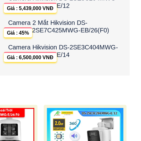
E/12
Giá : 5,439,000 VNĐ
Camera 2 Mắt Hikvision DS-
2SE7C425MWG-EB/26(F0)
Giá : 45%
Camera Hikvision DS-2SE3C404MWG-
E/14
Giá : 6,500,000 VNĐ