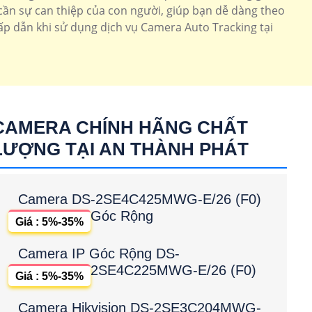
cần sự can thiệp của con người, giúp bạn dễ dàng theo
hấp dẫn khi sử dụng dịch vụ Camera Auto Tracking tại
CAMERA CHÍNH HÃNG CHẤT
LƯỢNG TẠI AN THÀNH PHÁT
Camera DS-2SE4C425MWG-E/26 (F0)
Góc Rộng
Giá : 5%-35%
Camera IP Góc Rộng DS-
2SE4C225MWG-E/26 (F0)
Giá : 5%-35%
Camera Hikvision DS-2SE3C204MWG-