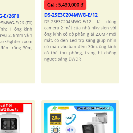
Giá : 5,439,000 ₫
DS-2SE3C204MWG-E/12
G-E/26F0
DS-2SE3C204MWG-E/12 là dòng
5MWG-E/26 (F0)
camera 2 mắt của nhà hikvision với
ính: 1 ống kính
ống kính có độ phân giải 2.0MP mỗi
rVu 2. 8mm và 1
mắt, có đèn Led trợ sáng giúp nhìn
arkFighter zoom
có màu vào ban đêm 30m, ống kính
 đèn trắng 30m,
có thể thu phóng, trang bị chống
ngược sáng DWDR