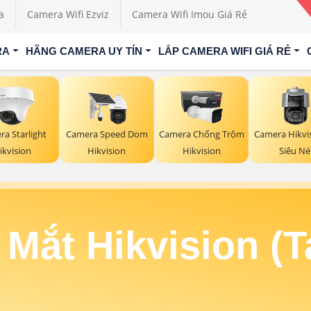
a
Camera Wifi Ezviz
Camera Wifi Imou Giá Rẻ
RA
HÃNG CAMERA UY TÍN
LẮP CAMERA WIFI GIÁ RẺ
a Starlight
Camera Speed Dom
Camera Chống Trộm
Camera Hikvi
ikvision
Hikvision
Hikvision
Siêu Né
 Mắt Hikvision (