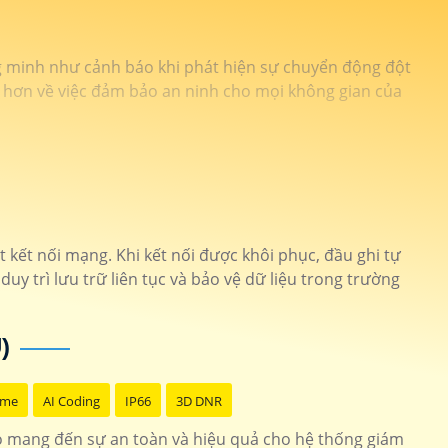
ng minh như cảnh báo khi phát hiện sự chuyển động đột
âm hơn về việc đảm bảo an ninh cho mọi không gian của
 kết nối mạng. Khi kết nối được khôi phục, đầu ghi tự
uy trì lưu trữ liên tục và bảo vệ dữ liệu trong trường
)
ome
AI Coding
IP66
3D DNR
o mang đến sự an toàn và hiệu quả cho hệ thống giám