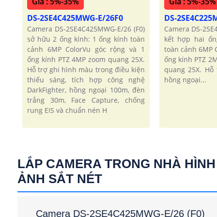
Giá : 5%-35%
Giá : 5%-35%
DS-2SE4C425MWG-E/26F0
DS-2SE4C225
Camera DS-2SE4C425MWG-E/26 (F0)
Camera DS-2SE
sở hữu 2 ống kính: 1 ống kính toàn
kết hợp hai ốn
cảnh 6MP ColorVu góc rộng và 1
toàn cảnh 6MP 
ống kính PTZ 4MP zoom quang 25X.
ống kính PTZ 2
Hỗ trợ ghi hình màu trong điều kiện
quang 25X. Hỗ 
thiếu sáng, tích hợp công nghệ
hồng ngoại...
DarkFighter, hồng ngoại 100m, đèn
trắng 30m, Face Capture, chống
rung EIS và chuẩn nén H
LẮP CAMERA TRONG NHÀ HÌNH
ẢNH SẮT NÉT
Camera DS-2SE4C425MWG-E/26 (F0)