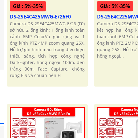
Giá : 5%-35%
Giá : 5%-35%
DS-2SE4C425MWG-E/26F0
DS-2SE4C225MW
Camera DS-2SE4C425MWG-E/26 (F0)
Camera DS-2SE4C22
sở hữu 2 ống kính: 1 ống kính toàn
kết hợp hai ống k
cảnh 6MP ColorVu góc rộng và 1
toàn cảnh 6MP Colo
ống kính PTZ 4MP zoom quang 25X.
ống kính PTZ 2MP D
Hỗ trợ ghi hình màu trong điều kiện
quang 25X. Hỗ trợ
thiếu sáng, tích hợp công nghệ
hồng ngoại...
DarkFighter, hồng ngoại 100m, đèn
trắng 30m, Face Capture, chống
rung EIS và chuẩn nén H