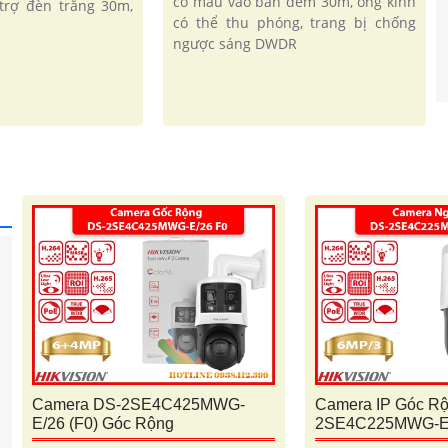
có màu vào ban đêm 30m, ống kính
trợ đèn trắng 30m,
có thể thu phóng, trang bị chống
ngược sáng DWDR
Camera DS-2SE4C425MWG-
Camera IP Góc R
E/26 (F0) Góc Rộng
2SE4C225MWG-E/